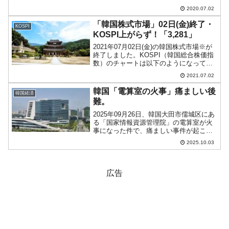
面停止命令が出ました。コンボイ（オプ
2020.07.02
ティマス：トランスフォーマーの話で
す）急停止です。この件を報じた『朝鮮
「韓国株式市場」02日(金)終了・
KOSPI
日報』の記事から引...
KOSPI上がらず！「3,281」
2021年07月02日(金)の韓国株式市場※が
終了しました。KOSPI（韓国総合株価指
数）のチャートは以下のようになってい
ます（チャートは『Investing.com』より
2021.07.02
引用：以下同）。上昇したぶんがほぼ戻
されたローソク足となりました。K...
韓国「電算室の火事」痛ましい後
韓国経済
難。
2025年09月26日、韓国大田市儒城区にあ
る「国家情報資源管理院」の電算室が火
事になった件で、痛ましい事件が起こり
ました。↑政府世宗庁舎中央棟。2025年
2025.10.03
10月03日、10：50分ごろ、世宗市御眞洞
の政府世宗庁舎付近で地面に倒れている
行政...
広告