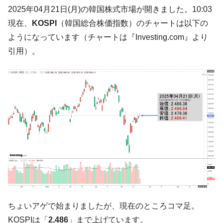
される可能性もあるのでは」とほのめかす。
2025年04月21日(月)の韓国株式市場が開きました。10:03
韓国07月･物価指数「2.8％」に低下 ⇒ 実は
『Money1』
現在、
KOSPI
（韓国総合株価指数）のチャートは以下の
コアコアは上がった。
ようになっています（チャートは『Investing.com』より
韓国･猛暑でソウル市全域「猛暑重大警報」
『Money1』
引用）。
発令。李在明「猛暑・干ばつ対処状況点検会議」
【日本市場再挑戦中】韓国『現代自動車』
『Money1』
07月販売台数は去年のほぼ半分「71台」しか売れなかっ
た。『起亜』は9台だけ
韓国「信用赦免を何回やっても、何回やっ
『Money1』
ても」⇒ 257万人赦免したのに60万人がまた延滞者に転
落！
韓国K9専用砲弾･装薬自動供給装甲車両･珍
『Money1』
兵器「K10」が改良に乗り出す。
韓国「2026年07月の輸出入」絶好調。半導
『Money1』
体だけで410億ドル、輸出全体の41％もある
ちょいアゲで始まりましたが、現在のところコマ足。
韓国･李在明「青年層の雇用状況が悪い。せ
『Money1』
や、若者に起業させよう」⇒ どんな雇用対策だソレ。
KOSPIは「
2,486
」まで上げています。