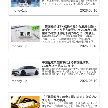
米」が基本です。韓国大統領に成りおおせた李在明
（イ・ジェミョン）さんも、その政権も反米であ
り、親北・親中国が基本路線。ボンクラの安圭伯
（アン・ギュベク）さんが国防部長（長官）を努め
money1.jp
2026.08.10
ていることもあ...
「韓国経済は3％成長するから雇用も強い
はずだ」という見方は誤り ⇒ 2026年の就
業者の増加は当初予測の半分に下方修正。
2026年08月06日、『韓国労働研究院』（略称
「KLI」）が「KLI雇用労働ブリーフ第115号
（2026-01）：2026年上半期労働市場評価と下半
期労働市場展望」を公表しました。Money1でも何
money1.jp
2026.08.10
度もご紹介していますが、政府が何よりも大...
中国産電気自動車による韓国猛爆撃。
2026年上半期178.7％増
後頭部を殴られた式のお話ですが、韓国では韓国市
場を中国製のEVが食い荒らしている――という危
機感が表出しています。韓国メディア『ソウル経
済』の記事から一部を以下に引きます。記事タイト
ルは「中国EVの大攻勢…東風もプジョーと手を組
money1.jp
2026.08.10
み韓国進出」...
「『韓国銀行』は金を買います」公式プレ
スリリースの中身。
先にご紹介した「『韓国銀行』が金を買います」の
件ですが、『韓国銀行』から公式なプレスリリース