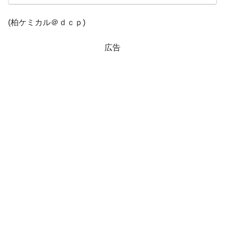
在韓米国大使スティールが着韓！⇒ さっそ
『Money1』
(柏ケミカル＠ｄｃｐ)
く空港に詰めかけ「出て行け！」「極右勢力」のプラカー
ドを掲げる「在韓反米勢力」
広告
韓国政府「2035年までに18.4GW規模のAIデ
『Money1』
ータセンター整備」⇒ だから無理だってば。
JPモルガン「韓国レバレッジETFの清算は
『Money1』
ほぼ終わった」
韓国『国民年金公団』株価暴落で200兆蒸
『Money1』
発。
日本の誇る海洋資源調査船『白嶺』は先進技術の
Fact1
塊！
夏の甲子園、優勝校を最も多く輩出している都道
Fact1
府県とは？
今話題の「楽天ライオンズ」とは？
Fact1
奇跡の毛色「白毛馬」とは？
Fact1