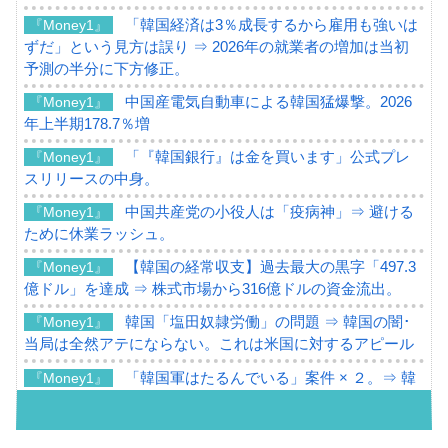
「韓国経済は3％成長するから雇用も強いは
『Money1』
ずだ」という見方は誤り ⇒ 2026年の就業者の増加は当初
予測の半分に下方修正。
中国産電気自動車による韓国猛爆撃。2026
『Money1』
年上半期178.7％増
「『韓国銀行』は金を買います」公式プレ
『Money1』
スリリースの中身。
中国共産党の小役人は「疫病神」⇒ 避ける
『Money1』
ために休業ラッシュ。
【韓国の経常収支】過去最大の黒字「497.3
『Money1』
億ドル」を達成 ⇒ 株式市場から316億ドルの資金流出。
韓国「塩田奴隷労働」の問題 ⇒ 韓国の闇･
『Money1』
当局は全然アテにならない。これは米国に対するアピール
「韓国軍はたるんでいる」案件 × ２。⇒ 韓
『Money1』
国軍をダメにする最強タッグ「李在明 + 安圭伯」
韓国メディアが「韓国政府と李在明が吊る
『Money1』