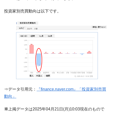
【韓国の外貨準備】2026年07月は4,279億ド
『Money1』
投資家別売買動向は以下です。
ル。外平債の発行「19.4億ドル」
韓国「ここは北朝鮮なのか。選管がサーバ
『Money1』
ーにウソのデータを入力したのは明白だ」
韓国･李在明さっそく不動産対策で浅薄な発
『Money1』
言。
韓国は「中国と同じく」投資に不適格な国
『Money1』
だ。
『韓国銀行』が「金の保有量を増やしま
『Money1』
す」⇒「金を経由するドル入手」手段ではないのか？
韓国･外為取引量「1日当たり1,214.4億ド
『Money1』
ル」まで拡大 ⇒ 海外資金の動きに強く左右される状態
⇒データ引用元：
『finance.naver.com』「投資家別売買
韓国･帰ってきた李在明。李在明を支持しな
『Money1』
い「50.5％」に上昇
動向」
韓国大統領府ボンクラ政策室長が告発され
『Money1』
※
上掲データは2025年04月21日(月)10:03現在のもので
た ⇒ 国家が行った恐るべき株価操作であり、空前の国政壟