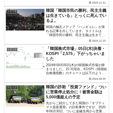
『Investing.com』より引用）。これから
2025.11.21
ローソク足の調整が入るかもしれません
が、前日は「1ドル＝1,474....
韓国「韓国市民の勝利、民主主義
トピック
は生きている」とっくに死んでい
るよ。
韓国の極左メディア『ハンギョレ』が呆
れる記事を出しています。タイトルは
「韓国市民の勝利、民主主義は生きてい
る」です。「とっくに死んでいた」の間
2024.12.15
違いです。韓国のいう「民主主義」は単
なる政争です。「みんなで政敵の足を引
「韓国株式市場」05日(木)決着・
トピック
っ張ろう」「みんなで政敵の...
KOSPI「2,575」下がっちゃいま
した
2024年09月05日(木)の韓国株式市場が締
まりました。15:31現在、KOSPI（韓国総
合株価指数）のチャートは以下のように
なっています（チャートは
2024.09.05
『Investing.com』より引用）。陰転して
下がっちゃいました(笑)。KOSPIは...
韓国の詐欺「投資ファンド」つい
トピック
に営業停止処分に！被害金額は
5,000億超えの予定
先からご紹介してきた韓国の『オプティ
マス資産運用』の詐欺事件ですが、2020
年06月30日、ついに金融当局から営業全