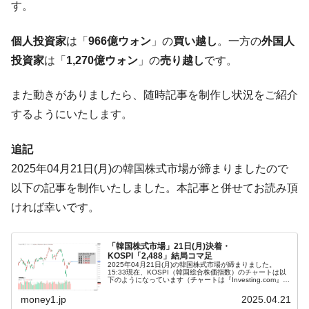
断
す。
韓国･警察職員が「丸刈りになって抗議活
『Money1』
個人投資家
は「
966億ウォン
」の
買い越し
。一方の
外国人
動」
投資家
は「
1,270億ウォン
」の
売り越し
です。
中国だけが鉄鋼輸出を異常増加させる ⇒ 中
『Money1』
国の過剰生産が世界を蝕む。
また動きがありましたら、随時記事を制作し状況をご紹介
韓国製造業「半導体絶好調」のウラで他業
『Money1』
するようにいたします。
種は全般的「不調」⇒ PSIが示す現況は決して良くない。
【米韓激突案件】韓国消費者院が『クーパ
『Money1』
追記
ン』1人当たり賠償10万ウォンを認定 ⇒ 総額3兆7,000億
2025年04月21日(月)の韓国株式市場が締まりましたので
韓国で猛暑。南東部では干ばつ
『Money1』
以下の記事を制作いたしました。本記事と併せてお読み頂
韓国型イージス搭載の次世代駆逐艦
『Money1』
ければ幸いです。
「KDDX」1番艦、2032年竣工と公示
【対日本円】ウォン安が急進！ 日米の協調
『Money1』
「韓国株式市場」21日(月)決着・
に韓国がいっちょがみしたのでは。
KOSPI「2,488」結局コマ足
2025年04月21日(月)の韓国株式市場が締まりました。
15:33現在、KOSPI（韓国総合株価指数）のチャートは以
韓国政府『BYD』車への補助金を全廃 ⇒ 実
『Money1』
下のようになっています（チャートは『Investing.com』よ
り引用）。結局コマ足で終わりました。KOSPIは「2,4...
は韓国で『BYD』車は売れている。6カ月で対前年同期比
money1.jp
2025.04.21
1.9倍！