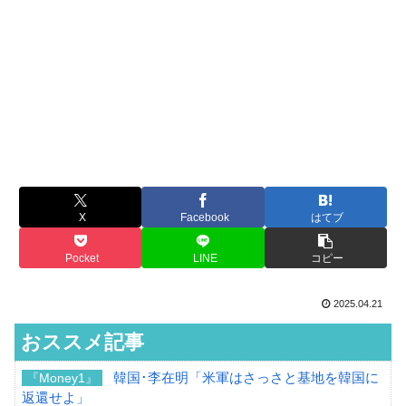
X
Facebook
はてブ
Pocket
LINE
コピー
2025.04.21
おススメ記事
韓国･李在明「米軍はさっさと基地を韓国に
『Money1』
返還せよ」