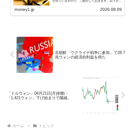
が出ていますので、ご紹介しておきます。以下が全
文和訳です。表題：韓国銀行、国内生産金の買い入
れ協力体制を構築□『韓国銀行』は、国内生産金の
money1.jp
2026.08.09
買い入れに...
北朝鮮「ウクライナ戦争に参加」で28.7
兆ウォンの経済的利益を得た
「ドルウォン」04月21日(月)初動・
「1,421ウォン」下げ始まりで陽線。
ホーム
トピック