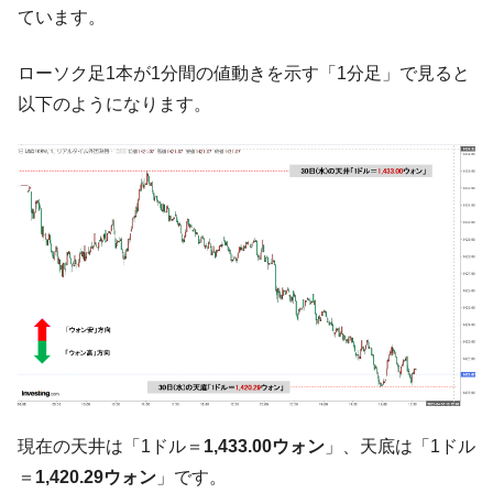
ています。
韓国製造業「半導体絶好調」のウラで他業
『Money1』
種は全般的「不調」⇒ PSIが示す現況は決して良くない。
ローソク足1本が1分間の値動きを示す「1分足」で見ると
【米韓激突案件】韓国消費者院が『クーパ
『Money1』
以下のようになります。
ン』1人当たり賠償10万ウォンを認定 ⇒ 総額3兆7,000億
韓国で猛暑。南東部では干ばつ
『Money1』
韓国型イージス搭載の次世代駆逐艦
『Money1』
「KDDX」1番艦、2032年竣工と公示
【対日本円】ウォン安が急進！ 日米の協調
『Money1』
に韓国がいっちょがみしたのでは。
韓国政府『BYD』車への補助金を全廃 ⇒ 実
『Money1』
は韓国で『BYD』車は売れている。6カ月で対前年同期比
1.9倍！
在韓米国大使スティールが着韓！⇒ さっそ
『Money1』
く空港に詰めかけ「出て行け！」「極右勢力」のプラカー
ドを掲げる「在韓反米勢力」
現在の天井は「1ドル＝
1,433.00ウォン
」、天底は「1ドル
韓国政府「2035年までに18.4GW規模のAIデ
『Money1』
＝
1,420.29ウォン
」です。