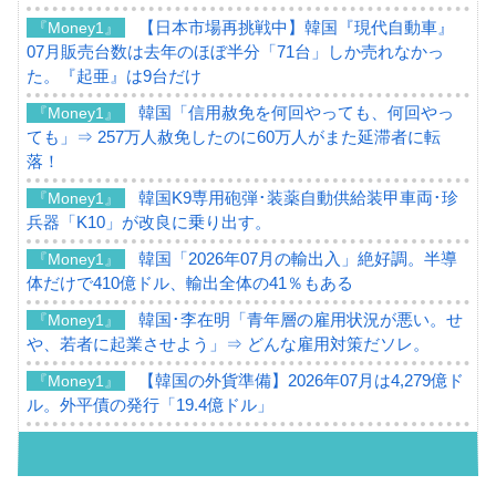
【日本市場再挑戦中】韓国『現代自動車』
『Money1』
07月販売台数は去年のほぼ半分「71台」しか売れなかっ
た。『起亜』は9台だけ
韓国「信用赦免を何回やっても、何回やっ
『Money1』
ても」⇒ 257万人赦免したのに60万人がまた延滞者に転
落！
韓国K9専用砲弾･装薬自動供給装甲車両･珍
『Money1』
兵器「K10」が改良に乗り出す。
韓国「2026年07月の輸出入」絶好調。半導
『Money1』
体だけで410億ドル、輸出全体の41％もある
韓国･李在明「青年層の雇用状況が悪い。せ
『Money1』
や、若者に起業させよう」⇒ どんな雇用対策だソレ。
【韓国の外貨準備】2026年07月は4,279億ド
『Money1』
ル。外平債の発行「19.4億ドル」
韓国「ここは北朝鮮なのか。選管がサーバ
『Money1』
ーにウソのデータを入力したのは明白だ」