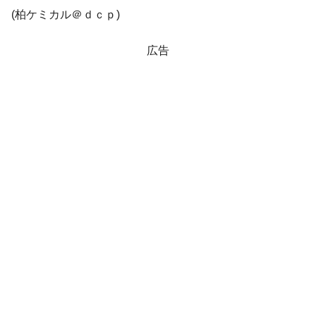
業績「史上最高益」当期純利益は前年同期比13.4倍に。
(柏ケミカル＠ｄｃｐ)
韓国･加徳島新国際空港「またも暗礁」の危
『Money1』
広告
機 ⇒ 10.7兆では損が出るからできない。
【速報】韓国株式市場の暴落・本日07月29
『Money1』
日(水)もサイドカー・サーキットブレイカーの二段コンボ
発動！
IT産業は人を雇用する効果は低い。全産業の
『Money1』
半分未満しか雇用を生まない
韓国「株式市場が賭博場のように変質した
『Money1』
のは政界の責任だ」
日本の誇る海洋資源調査船『白嶺』は先進技術の
Fact1
塊！
夏の甲子園、優勝校を最も多く輩出している都道
Fact1
府県とは？
今話題の「楽天ライオンズ」とは？
Fact1
奇跡の毛色「白毛馬」とは？
Fact1