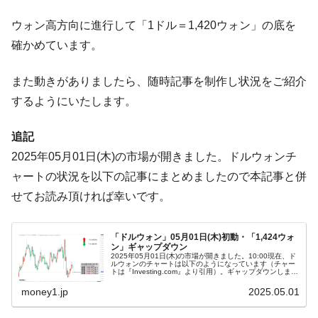
ータセンター整備」⇒ だから無理だってば。
ウォン高方向に進行して「1ドル＝1,420ウォン」の底を
JPモルガン「韓国レバレッジETFの清算は
『Money1』
ほぼ終わった」
確かめています。
韓国『国民年金公団』株価暴落で200兆蒸
『Money1』
また動きがありましたら、随時記事を制作し状況をご紹介
発。
するようにいたします。
韓国政府「ニセＫ-ブランドを通報しようキ
『Money1』
ャンペーン」⇒ あの名物教授も登場！
追記
韓国「橋が落ちました」⇒ 耐久性「なさす
『Money1』
2025年05月01日(木)の市場が開きました。ドルウォンチ
ぎ」では。
ャートの状況を以下の記事にまとめましたので本記事と併
韓国鉄鋼最大手『POSCO』ズブズブ沈む。
『Money1』
せてお読み頂ければ幸いです。
営業利益80.2％も減少
米国下院「韓国の公務員個人をターゲット
『Money1』
にぶん殴る法案」提出！⇒ クーパン問題は合衆国企業に対
「ドルウォン」05月01日(木)初動・「1,424ウォ
ン」ギャップダウン
する差別。許してはおかぬ
2025年05月01日(木)の市場が開きました。10:00現在、ド
ルウォンのチャートは以下のようになっています（チャー
トは『Investing.com』より引用）。ギャップダウンしまし
韓国ボンクラ政策室長･金容範、株価暴落に
『Money1』
た。現在のところ「1ドル＝1,424ウォン」近辺の攻防と...
money1.jp
2025.05.01
他人事のような発言。
韓国半導体『SKハイニックス』2026年2Qの
『Money1』