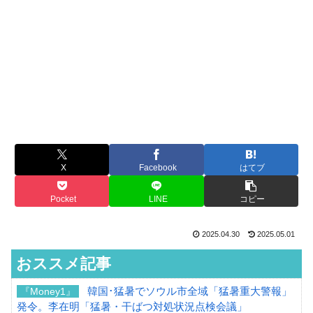
X
Facebook
はてブ
Pocket
LINE
コピー
2025.04.30
2025.05.01
おススメ記事
韓国･猛暑でソウル市全域「猛暑重大警報」
『Money1』
発令。李在明「猛暑・干ばつ対処状況点検会議」