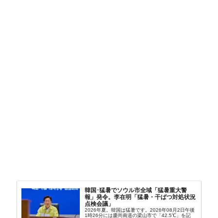
韓国･猛暑でソウル市全域「猛暑重大警
報」発令。李在明「猛暑・干ばつ対処状況
点検会議」
2026年夏。韓国は猛暑です。2026年08月2日午後
1時26分には慶尚南道の梁山市で「42.5℃」を記