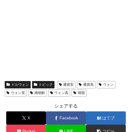
ドルウォン
トピック
通貨安
通貨高
ウォン
ウォン安
南朝鮮
ウォン高
韓国
シェアする
X
Facebook
はてブ
Pocket
LINE
コピー