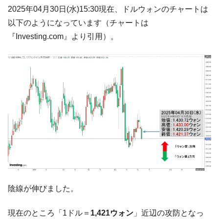
韓国･李在明さっそく不動産対策で浅薄な発
『Money1』
2025年04月30日(水)15:30現在、ドルウォンのチャートは
言。
以下のようになっています（チャートは
韓国は「中国と同じく」投資に不適格な国
『Money1』
『Investing.com』より引用）。
だ。
『韓国銀行』が「金の保有量を増やしま
『Money1』
す」⇒「金を経由するドル入手」手段ではないのか？
韓国･外為取引量「1日当たり1,214.4億ド
『Money1』
ル」まで拡大 ⇒ 海外資金の動きに強く左右される状態
韓国･帰ってきた李在明。李在明を支持しな
『Money1』
い「50.5％」に上昇
韓国大統領府ボンクラ政策室長が告発され
『Money1』
た ⇒ 国家が行った恐るべき株価操作であり、空前の国政壟
断
韓国･警察職員が「丸刈りになって抗議活
『Money1』
動」
陰線が伸びました。
中国だけが鉄鋼輸出を異常増加させる ⇒ 中
『Money1』
現在のところ「1ドル＝
1,421ウォン
」近辺の攻防となっ
国の過剰生産が世界を蝕む。