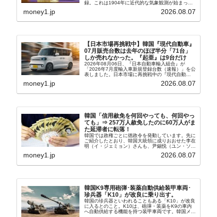
録。これは1904年に近代的な気象観測が始まって
以来の韓国史上最高気温です。08月04日には、ソ
money1.jp
2026.08.07
ウル市全域への「猛暑重大警報」が発令され...
【日本市場再挑戦中】韓国『現代自動車』
07月販売台数は去年のほぼ半分「71台」
しか売れなかった。『起亜』は9台だけ
2026年08月06日、『日本自動車輸入組合』が
「2026年7月度輸入車新規登録台数（速報）」を公
表しました。日本市場に再挑戦中の『現代自動
車』、また日本市場を攻略したい『BYD』の販売
money1.jp
2026.08.07
台数はこの中に捉えられているはずです。先月から
は韓国の...
韓国「信用赦免を何回やっても、何回やっ
ても」⇒ 257万人赦免したのに60万人がま
た延滞者に転落！
韓国では政権ごとに徳政令を発動しています。先に
ご紹介したとおり、韓国大統領に成りおおせた李在
明（イ・ジェミョン）さんも、尹錫悦（ユン・ソギ
ョル）前政権が行った――「新出発基金」をバッド
money1.jp
2026.08.07
バンクにして不良債権の買い取りを行い、分割償還
や元利減免...
韓国K9専用砲弾･装薬自動供給装甲車両･
珍兵器「K10」が改良に乗り出す。
韓国の珍兵器といわれることもある「K10」が改良
に入るとのこと。K10は、砲弾・装薬をK9の車内
へ自動供給する機能を持つ装甲車両です。韓国メデ
ィア『Chosun Biz』が報じていますので、同記事