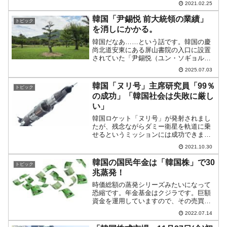
2021.02.25
ると断定した説明文書を公表しました。
⇒参照・引用元：『韓国 国土交通部』公
韓国「尹錫悦 前大統領の業績」
トピック
式サイト「現...
を消しにかかる。
韓国だなあ……という話です。韓国の慶
尚北道安東にある屏山書院の入口に設置
されていた「尹錫悦（ユン・ソギョル）
前大統領訪問記念植樹碑」が、いつの間
2025.07.03
にか消えてしまいました。2023年10月27
日に屏山書院を訪れた尹錫悦（ユン・ソ
韓国「ヌリ号」主席研究員「99％
トピック
ギョル）大統領は...
の成功」「韓国社会は失敗に厳し
い」
韓国ロケット「ヌリ号」が発射されまし
たが、残念ながらダミー衛星を軌道に乗
せるというミッションには成功できませ
んでした。韓国メディア『毎日経済』
2021.10.30
に、『韓国航空宇宙産業』（KAI）発射
体生産チームのイ・ウォンチョル首席研
韓国の国民年金は「韓国株」で30
トピック
究員にインタビューを行っ...
兆蒸発！
時価総額の蒸発シリーズみたいになって
恐縮です。年金基金はクジラです。巨額
資金を運用していますので、その売買動
向は市場に大きな影響を与えます。これ
2022.07.14
は韓国でも同じです。時に個人投資家か
ら、「国民年金基金が売るから上がらな