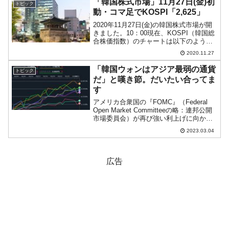
「韓国株式市場」11月27日(金)初
トピック
いんだ」といった非難を浴...
動・コマ足でKOSPI「2,625」
2020年11月27日(金)の韓国株式市場が開
きました。10：00現在、KOSPI（韓国総
合株価指数）のチャートは以下のように
なっています（チャートは
2020.11.27
『Investing.com』より引用）。まだ初動
段階ですが、ローソク足の実体部分がほ
「韓国ウォンはアジア最弱の通貨
トピック
とん...
だ」と嘆き節。だいたい合ってま
す
アメリカ合衆国の『FOMC』（Federal
Open Market Committeeの略：連邦公開
市場委員会）が再び強い利上げに向かう
のではという予想が出て、ドル強の様相
2023.03.04
を見せています。ドルの強さを示す
「DXY」も以下のとおりに推移して...
広告