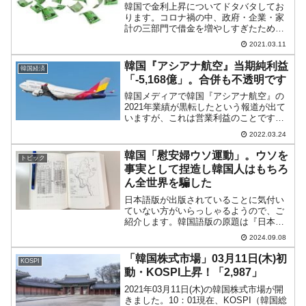
韓国で金利上昇についてドタバタしてお
ります。コロナ禍の中、政府・企業・家
計の三部門で借金を増やしすぎたため、
ここで金利が上昇すると大変なことにな
2021.03.11
るからです。まず韓国三部門の2020年の
借金増を簡単にまとめますと、以下のよ
韓国『アシアナ航空』当期純利益
韓国経済
うになります。政府負...
「-5,168億」。合併も不透明です
韓国メディアで韓国『アシアナ航空』の
2021年業績が黒転したという報道が出て
いますが、これは営業利益のことです。
本業が黒字になったのはいいことで、ま
2022.03.24
さに『アシアナ航空』の頑張りに他なり
ませんが……。まず、以下の2021年業績
韓国「慰安婦ウソ運動」。ウソを
トピック
の公示をご覧くだ...
事実として捏造し韓国人はもちろ
ん全世界を騙した
日本語版が出版されていることに気付い
ていない方がいらっしゃるようので、ご
紹介します。韓国語版の原題は『日本軍
慰安婦 インサイドアウト』なのですが、
2024.09.08
日本『文藝春秋社』が日本語版を『反日
種族主義「慰安婦問題」最終結論』とい
「韓国株式市場」03月11日(木)初
KOSPI
うタイトルで2024年...
動・KOSPI上昇！「2,987」
2021年03月11日(木)の韓国株式市場が開
きました。10：01現在、KOSPI（韓国総