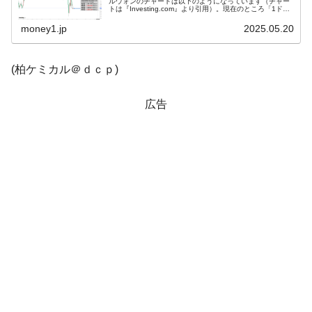
ルウォンのチャートは以下のようになっています（チャー
トは『Investing.com』より引用）。現在のところ「1ドル
＝1,389ウォン」近辺の攻防となっています。下げ始ま
韓国鉄鋼最大手『POSCO』ズブズブ沈む。
『Money1』
り...
money1.jp
2025.05.20
営業利益80.2％も減少
米国下院「韓国の公務員個人をターゲット
『Money1』
(柏ケミカル＠ｄｃｐ)
にぶん殴る法案」提出！⇒ クーパン問題は合衆国企業に対
する差別。許してはおかぬ
広告
韓国ボンクラ政策室長･金容範、株価暴落に
『Money1』
他人事のような発言。
韓国半導体『SKハイニックス』2026年2Qの
『Money1』
業績「史上最高益」当期純利益は前年同期比13.4倍に。
日本の誇る海洋資源調査船『白嶺』は先進技術の
Fact1
塊！
夏の甲子園、優勝校を最も多く輩出している都道
Fact1
府県とは？
今話題の「楽天ライオンズ」とは？
Fact1
奇跡の毛色「白毛馬」とは？
Fact1