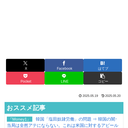
X
Facebook
はてブ
Pocket
LINE
コピー
2025.05.19
2025.05.20
おススメ記事
韓国「塩田奴隷労働」の問題 ⇒ 韓国の闇･
『Money1』
当局は全然アテにならない。これは米国に対するアピール