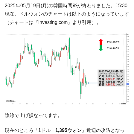
韓国「2026年07月の輸出入」絶好調。半導
『Money1』
2025年05月19日(月)の韓国時間
※
が終わりました。15:30
体だけで410億ドル、輸出全体の41％もある
現在、ドルウォンのチャートは以下のようになっています
韓国･李在明「青年層の雇用状況が悪い。せ
『Money1』
（チャートは『Investing.com』より引用）。
や、若者に起業させよう」⇒ どんな雇用対策だソレ。
【韓国の外貨準備】2026年07月は4,279億ド
『Money1』
ル。外平債の発行「19.4億ドル」
韓国「ここは北朝鮮なのか。選管がサーバ
『Money1』
ーにウソのデータを入力したのは明白だ」
韓国･李在明さっそく不動産対策で浅薄な発
『Money1』
言。
韓国は「中国と同じく」投資に不適格な国
『Money1』
だ。
『韓国銀行』が「金の保有量を増やしま
『Money1』
す」⇒「金を経由するドル入手」手段ではないのか？
陰線で上げ損なってます。
韓国･外為取引量「1日当たり1,214.4億ド
『Money1』
ル」まで拡大 ⇒ 海外資金の動きに強く左右される状態
現在のところ「1ドル＝
1,395ウォン
」近辺の攻防となっ
韓国･帰ってきた李在明。李在明を支持しな