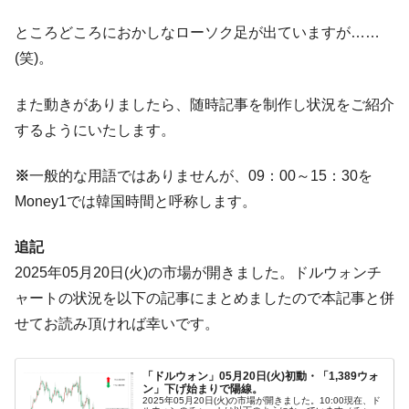
に韓国がいっちょがみしたのでは。
ところどころにおかしなローソク足が出ていますが……
韓国政府『BYD』車への補助金を全廃 ⇒ 実
『Money1』
(笑)。
は韓国で『BYD』車は売れている。6カ月で対前年同期比
1.9倍！
また動きがありましたら、随時記事を制作し状況をご紹介
在韓米国大使スティールが着韓！⇒ さっそ
『Money1』
するようにいたします。
く空港に詰めかけ「出て行け！」「極右勢力」のプラカー
ドを掲げる「在韓反米勢力」
※
一般的な用語ではありませんが、09：00～15：30を
韓国政府「2035年までに18.4GW規模のAIデ
『Money1』
Money1では韓国時間と呼称します。
ータセンター整備」⇒ だから無理だってば。
JPモルガン「韓国レバレッジETFの清算は
『Money1』
追記
ほぼ終わった」
2025年05月20日(火)の市場が開きました。ドルウォンチ
韓国『国民年金公団』株価暴落で200兆蒸
『Money1』
ャートの状況を以下の記事にまとめましたので本記事と併
発。
せてお読み頂ければ幸いです。
韓国政府「ニセＫ-ブランドを通報しようキ
『Money1』
ャンペーン」⇒ あの名物教授も登場！
「ドルウォン」05月20日(火)初動・「1,389ウォ
韓国「橋が落ちました」⇒ 耐久性「なさす
『Money1』
ン」下げ始まりで陽線。
2025年05月20日(火)の市場が開きました。10:00現在、ド
ぎ」では。