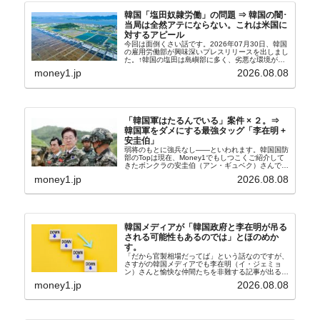
韓国「塩田奴隷労働」の問題 ⇒ 韓国の闇･
当局は全然アテにならない。これは米国に
対するアピール
今回は面倒くさい話です。2026年07月30日、韓国
の雇用労働部が興味深いプレスリリースを出しまし
た。↑韓国の塩田は島嶼部に多く、劣悪な環境が一
般に見られることが少ないため、事件の発覚を妨げ
money1.jp
2026.08.08
たといわれます（後述）。これは、いわゆる「塩田
奴隷...
「韓国軍はたるんでいる」案件 × ２。⇒
韓国軍をダメにする最強タッグ「李在明 +
安圭伯」
弱将のもとに強兵なし――といわれます。韓国国防
部のTopは現在、Money1でもしつこくご紹介して
きたボンクラの安圭伯（アン・ギュベク）さんで
す。↑経済的無知蒙昧な李在明（イ・ジェミョン）
money1.jp
2026.08.08
さんと「韓国初の文官上がり」の国防部長官安圭伯
（アン...
韓国メディアが「韓国政府と李在明が吊る
される可能性もあるのでは」とほのめか
す。
「だから官製相場だってば」という話なのですが、
さすがの韓国メディアでも李在明（イ・ジェミョ
ン）さんと愉快な仲間たちを非難する記事が出るよ
うになっています。もちろん株価の暴落についてで
money1.jp
2026.08.08
『朝鮮日報』に面白い記事が出ています。「東西南
北」というコ...