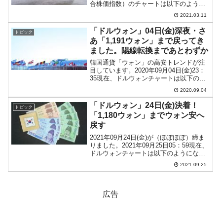
合株価指数）のチャートは以下のように
なっています（チャートは
2021.03.11
『Investing.com』より引用）。本日は上
昇しています！ 「3,000」には達して...
「ドルウォン」04日(金)深夜・さ
トピック
あ「1,191ウォン」まで戻ってき
ました。陽線転換まであとわずか
韓国通貨「ウォン」の高安トレンドが注
目しています。2020年09月04日(金)23：
35現在、ドルウォンチャートは以下のよ
うになっています（チャートは
2020.09.04
『Investing.com』より引用：以下同）。
下ヒゲが長くなりました。まだ陰線です
「ドルウォン」24日(金)決着！
トピック
が陽...
「1,180ウォン」までウォン安へ
戻す
2021年09月24日(金)が（ほぼほぼ）締ま
りました。2021年09月25日05：59現在、
ドルウォンチャートは以下のようになっ
ています（チャートは『Investing.com』
2021.09.25
より引用：以下同）。長い陽線になりま
した。一時は「1ドル＝1...
広告