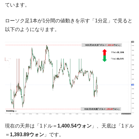
『Money1』
ています。
い「50.5％」に上昇
韓国大統領府ボンクラ政策室長が告発され
『Money1』
ローソク足1本が1分間の値動きを示す「1分足」で見ると
た ⇒ 国家が行った恐るべき株価操作であり、空前の国政壟
以下のようになります。
断
韓国･警察職員が「丸刈りになって抗議活
『Money1』
動」
中国だけが鉄鋼輸出を異常増加させる ⇒ 中
『Money1』
国の過剰生産が世界を蝕む。
韓国製造業「半導体絶好調」のウラで他業
『Money1』
種は全般的「不調」⇒ PSIが示す現況は決して良くない。
【米韓激突案件】韓国消費者院が『クーパ
『Money1』
ン』1人当たり賠償10万ウォンを認定 ⇒ 総額3兆7,000億
韓国で猛暑。南東部では干ばつ
『Money1』
韓国型イージス搭載の次世代駆逐艦
『Money1』
現在の天井は「1ドル＝
1,400.54ウォン
」、天底は「1ドル
「KDDX」1番艦、2032年竣工と公示
＝
1,393.89ウォン
」です。
【対日本円】ウォン安が急進！ 日米の協調
『Money1』