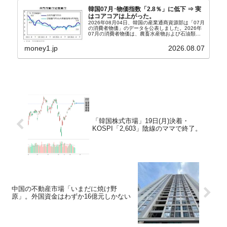
韓国07月･物価指数「2.8％」に低下 ⇒ 実
はコアコアは上がった。
2026年08月04日、韓国の産業通商資源部は「07月
の消費者物価」のデータを公表しました。2026年
07月の消費者物価は、農畜水産物および石油類の
上昇率が鈍化したことなどにより、前年同月比
2.8％上昇（06月は3.2％）となり、上昇率は前...
money1.jp
2026.08.07
「韓国株式市場」19日(月)決着・
KOSPI「2,603」陰線のママで終了。
中国の不動産市場「いまだに焼け野
原」。外国資金はわずか16億元しかない