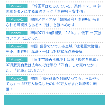
「韓国軍はたるんでいる」案件 × ２。⇒ 韓
『Money1』
国軍をダメにする最強タッグ「李在明 + 安圭伯」
韓国メディアが「韓国政府と李在明が吊る
『Money1』
される可能性もあるのでは」とほのめかす。
韓国07月･物価指数「2.8％」に低下 ⇒ 実は
『Money1』
コアコアは上がった。
韓国･猛暑でソウル市全域「猛暑重大警報」
『Money1』
発令。李在明「猛暑・干ばつ対処状況点検会議」
【日本市場再挑戦中】韓国『現代自動車』
『Money1』
07月販売台数は去年のほぼ半分「71台」しか売れなかっ
た。『起亜』は9台だけ
韓国「信用赦免を何回やっても、何回やっ
『Money1』
ても」⇒ 257万人赦免したのに60万人がまた延滞者に転
落！
韓国K9専用砲弾･装薬自動供給装甲車両･珍
『Money1』
兵器「K10」が改良に乗り出す。