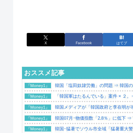
X
Facebook
はてブ
おススメ記事
韓国「塩田奴隷労働」の問題 ⇒ 韓国
『Money1』
「韓国軍はたるんでいる」案件 × ２。
『Money1』
韓国メディアが「韓国政府と李在明が
『Money1』
韓国07月･物価指数「2.8％」に低下 
『Money1』
韓国･猛暑でソウル市全域「猛暑重大
『Money1』