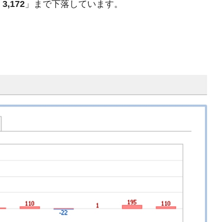
「
3,172
」まで下落しています。
模のAIデータセンター整備」⇒ だから無理だってば。
清算はほぼ終わった」
兆蒸発。
うキャンペーン」⇒ あの名物教授も登場！
さすぎ」では。
む。営業利益80.2％も減少
ットにぶん殴る法案」提出！⇒ クーパン問題は合衆国企業に対
暴落に他人事のような発言。
年2Qの業績「史上最高益」当期純利益は前年同期比13.4倍に。
術の塊！
都道府県とは？