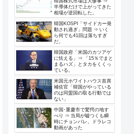
韓国株式市場は大惨事 ⇒
半導体だけで上がってきた
相場が逆回転した。
韓国KOSPI「サイドカー発
動され過ぎ」問題 ⇒ いく
ら何でも41回は落ちすぎ
だ。
韓国政府「米国のカツアゲ
に怯える」⇒ 「15％でまと
まるハズ」とタカをくくっ
ている。
米国元ホワイトハウス首席
補佐官「韓国がやっている
のは同盟国の取る行動では
ない」
中国･重慶市で驚愕の地す
べり ⇒ 当局が嘘つくも瞬
時にチョンバレ。ドラレコ
動画があった