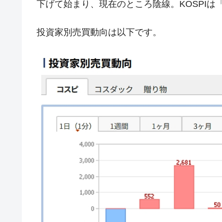
下げて始まり、現在のところ陰線。KOSPIは
ドを掲げる「在韓反米勢力」
韓国政府「2035年までに18.4GW規
『Money1』
投資家別売買動向は以下です。
JPモルガン「韓国レバレッジETFの
『Money1』
韓国『国民年金公団』株価暴落で200
『Money1』
韓国政府「ニセＫ-ブランドを通報しよ
『Money1』
韓国「橋が落ちました」⇒ 耐久性「な
『Money1』
韓国鉄鋼最大手『POSCO』ズブズブ沈
『Money1』
米国下院「韓国の公務員個人をターゲ
『Money1』
する差別。許してはおかぬ
韓国ボンクラ政策室長･金容範、株価
『Money1』
韓国半導体『SKハイニックス』2026
『Money1』
日本の誇る海洋資源調査船『白嶺』は先進技
Fact1
夏の甲子園、優勝校を最も多く輩出している
Fact1