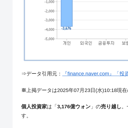
今話題の「楽天ライオンズ」とは？
Fact1
奇跡の毛色「白毛馬」とは？
Fact1
全て勝つといくら？ 競馬GI競走で勝利騎手
Fact1
平成仮面ライダーの意外すぎるモチーフとは
Fact1
発表から2日で大崩壊、鳴かず飛ばずに終わ
Fact1
日本人マスターズ挑戦の歴史。松山以前に最
Fact1
甲子園通算本塁打、最多の清原に次いで多く
Fact1
⇒データ引用元：
『finance.naver.com
セレクトセールの高額取引馬が稼いだ金額と
Fact1
※
上掲データは2025年07月23日(水)10:18
個人投資家
は「
3,176億ウォン
」の
売り越し
。
す。