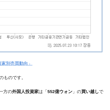
がもらえる賞金とは？
？
りそうなスーパーリーグとは？
高位だった選手とは？
打っている意外な選手とは？
』「投資家別売買動向」
は？
現在のものです。
一方の
外国人投資家
は「
552億ウォン
」の
買い越し
で