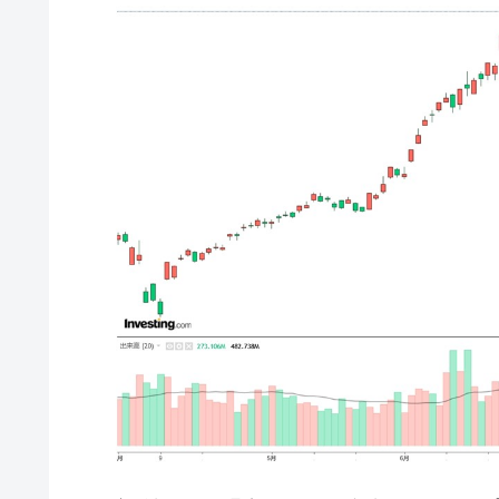
韓国･帰ってきた李在明。李在明を支持し
『Money1』
韓国大統領府ボンクラ政策室長が告発さ
『Money1』
壟断
韓国･警察職員が「丸刈りになって抗
『Money1』
中国だけが鉄鋼輸出を異常増加させる 
『Money1』
韓国製造業「半導体絶好調」のウラで他
『Money1』
【米韓激突案件】韓国消費者院が『クーパ
『Money1』
韓国で猛暑。南東部では干ばつ
『Money1』
韓国型イージス搭載の次世代駆逐艦「KD
『Money1』
【対日本円】ウォン安が急進！ 日米
『Money1』
韓国政府『BYD』車への補助金を全廃 
『Money1』
1.9倍！
在韓米国大使スティールが着韓！⇒ 
『Money1』