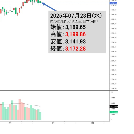
ない「50.5％」に上昇
れた ⇒ 国家が行った恐るべき株価操作であり、空前の国政
議活動」
⇒ 中国の過剰生産が世界を蝕む。
業種は全般的「不調」⇒ PSIが示す現況は決して良くない。
ン』1人当たり賠償10万ウォンを認定 ⇒ 総額3兆7,000億
DX」1番艦、2032年竣工と公示
の協調に韓国がいっちょがみしたのでは。
⇒ 実は韓国で『BYD』車は売れている。6カ月で対前年同期比
さっそく空港に詰めかけ「出て行け！」「極右勢力」のプラカー