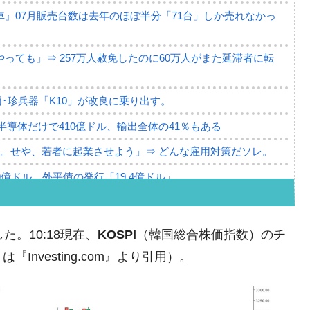
』07月販売台数は去年のほぼ半分「71台」しか売れなかっ
っても」⇒ 257万人赦免したのに60万人がまた延滞者に転
･珍兵器「K10」が改良に乗り出す。
。半導体だけで410億ドル、輸出全体の41％もある
。せや、若者に起業させよう」⇒ どんな雇用対策だソレ。
79億ドル。外平債の発行「19.4億ドル」
ーバーにウソのデータを入力したのは明白だ」
薄な発言。
た。10:18現在、
KOSPI
（韓国総合株価指数）のチ
な国だ。
nvesting.com』より引用）。
ます」⇒「金を経由するドル入手」手段ではないのか？
4億ドル」まで拡大 ⇒ 海外資金の動きに強く左右される状態