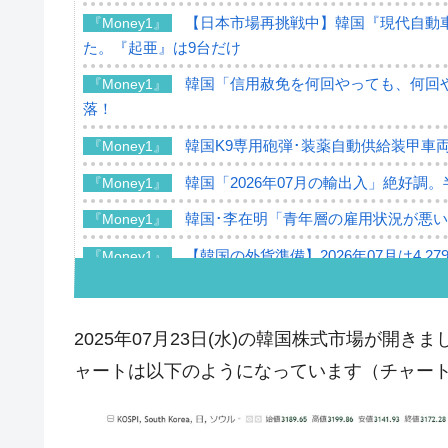
【日本市場再挑戦中】韓国『現代自動車
『Money1』
た。『起亜』は9台だけ
韓国「信用赦免を何回やっても、何回や
『Money1』
落！
韓国K9専用砲弾･装薬自動供給装甲車両
『Money1』
韓国「2026年07月の輸出入」絶好調
『Money1』
韓国･李在明「青年層の雇用状況が悪い
『Money1』
【韓国の外貨準備】2026年07月は4,2
『Money1』
韓国「ここは北朝鮮なのか。選管がサ
『Money1』
韓国･李在明さっそく不動産対策で浅
『Money1』
2025年07月23日(水)の韓国株式市場が開きまし
韓国は「中国と同じく」投資に不適格
『Money1』
ャートは以下のようになっています（チャートは『I
『韓国銀行』が「金の保有量を増やし
『Money1』
韓国･外為取引量「1日当たり1,214.
『Money1』