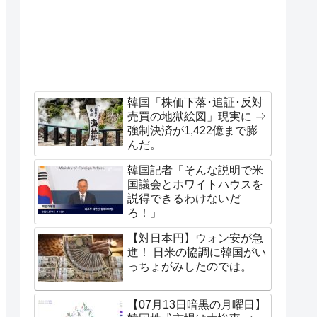
韓国「株価下落･追証･反対
売買の地獄絵図」現実に ⇒
強制決済が1,422億まで膨
んだ。
韓国記者「そんな説明で米
国議会とホワイトハウスを
説得できるわけないだ
ろ！」
【対日本円】ウォン安が急
進！ 日米の協調に韓国がい
っちょがみしたのでは。
【07月13日暗黒の月曜日】