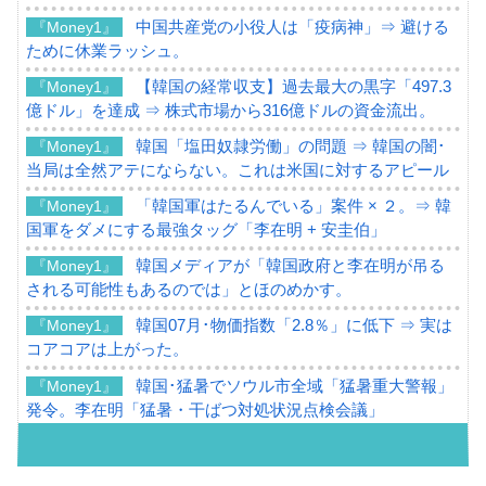
中国共産党の小役人は「疫病神」⇒ 避ける
『Money1』
ために休業ラッシュ。
【韓国の経常収支】過去最大の黒字「497.3
『Money1』
億ドル」を達成 ⇒ 株式市場から316億ドルの資金流出。
韓国「塩田奴隷労働」の問題 ⇒ 韓国の闇･
『Money1』
当局は全然アテにならない。これは米国に対するアピール
「韓国軍はたるんでいる」案件 × ２。⇒ 韓
『Money1』
国軍をダメにする最強タッグ「李在明 + 安圭伯」
韓国メディアが「韓国政府と李在明が吊る
『Money1』
される可能性もあるのでは」とほのめかす。
韓国07月･物価指数「2.8％」に低下 ⇒ 実は
『Money1』
コアコアは上がった。
韓国･猛暑でソウル市全域「猛暑重大警報」
『Money1』
発令。李在明「猛暑・干ばつ対処状況点検会議」
【日本市場再挑戦中】韓国『現代自動車』
『Money1』
07月販売台数は去年のほぼ半分「71台」しか売れなかっ