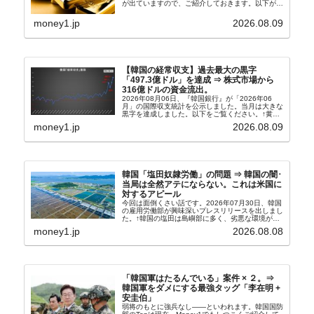
が出ていますので、ご紹介しておきます。以下が全
文和訳です。表題：韓国銀行、国内生産金の買い入
れ協力体制を構築□『韓国銀行』は、国内生産金の
money1.jp
2026.08.09
買い入れに...
【韓国の経常収支】過去最大の黒字
「497.3億ドル」を達成 ⇒ 株式市場から
316億ドルの資金流出。
2026年08月06日、『韓国銀行』が「2026年06
月」の国際収支統計を公示しました。当月は大きな
黒字を達成しました。以下をご覧ください。↑黄色
の傾向ペンでフォーカスしているのが2026年06月
money1.jp
2026.08.09
の経常収支です。2026年06月貿易収支：4...
韓国「塩田奴隷労働」の問題 ⇒ 韓国の闇･
当局は全然アテにならない。これは米国に
対するアピール
今回は面倒くさい話です。2026年07月30日、韓国
の雇用労働部が興味深いプレスリリースを出しまし
た。↑韓国の塩田は島嶼部に多く、劣悪な環境が一
般に見られることが少ないため、事件の発覚を妨げ
money1.jp
2026.08.08
たといわれます（後述）。これは、いわゆる「塩田
奴隷...
「韓国軍はたるんでいる」案件 × ２。⇒
韓国軍をダメにする最強タッグ「李在明 +
安圭伯」
弱将のもとに強兵なし――といわれます。韓国国防