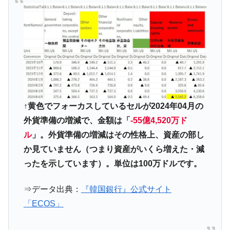
『Money1』
だ。
『韓国銀行』が「金の保有量を増やしま
『Money1』
す」⇒「金を経由するドル入手」手段ではないのか？
韓国･外為取引量「1日当たり1,214.4億ド
『Money1』
ル」まで拡大 ⇒ 海外資金の動きに強く左右される状態
韓国･帰ってきた李在明。李在明を支持しな
『Money1』
い「50.5％」に上昇
↑黄色でフォーカスしているセルが2024年04月の
韓国大統領府ボンクラ政策室長が告発され
『Money1』
外貨準備の増減で、金額は「
-55億4,520万ド
た ⇒ 国家が行った恐るべき株価操作であり、空前の国政壟
ル
」。外貨準備の増減はその性格上、資産の部し
断
か見ていません（つまり資産がいくら増えた・減
韓国･警察職員が「丸刈りになって抗議活
『Money1』
ったを示しています）。単位は100万ドルです。
動」
中国だけが鉄鋼輸出を異常増加させる ⇒ 中
『Money1』
⇒データ出典：
『韓国銀行』公式サイト
国の過剰生産が世界を蝕む。
「ECOS」
韓国製造業「半導体絶好調」のウラで他業
『Money1』
種は全般的「不調」⇒ PSIが示す現況は決して良くない。