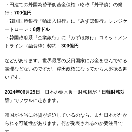
・円建ての外国為替平衡基金債権（略称「外平債）の発
行：
700億円
・韓国国策銀行『輸出入銀行』に『みずほ銀行』シンジケ
ートローン：
8億ドル
・韓国政府系『企業銀行』に『みずほ銀行』コミットメン
トライン（融資枠）契約：
300億円
などがあります。世界最悪の反日国家にお金を恵んでやる
義理などないのですが、岸田政権になってから大盤振る舞
いです。
2024年06月25日
、日本の鈴木俊一財務相が「
日韓財務対
話
」でソウルに赴きます。
韓国が本当に外貨が逼迫しているのなら、また日本がたか
られる可能性があります。何が発表されるのか要注目で
す。