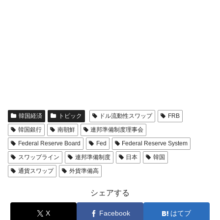
韓国経済
トピック
ドル流動性スワップ
FRB
韓国銀行
南朝鮮
連邦準備制度理事会
Federal Reserve Board
Fed
Federal Reserve System
スワップライン
連邦準備制度
日本
韓国
通貨スワップ
外貨準備高
シェアする
X
Facebook
はてブ