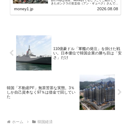
部のTopは現在、Money1でもしつこくご紹介して
きたボンクラの安圭伯（アン・ギュベク）さんで
す。↑経済的無知蒙昧な李在明（イ・ジェミョン）
money1.jp
2026.08.08
さんと「韓国初の文官上がり」の国防部長官安圭伯
（アン...
110億豪ドル「軍艦の発注」を掛けた戦
い。日本優位で韓国企業の勝ち目は「安
さ」だけ
韓国「不動産PF」無茶苦茶な実態。3％
しか自己資本なく97％は借金で回してい
た
ホーム
韓国経済