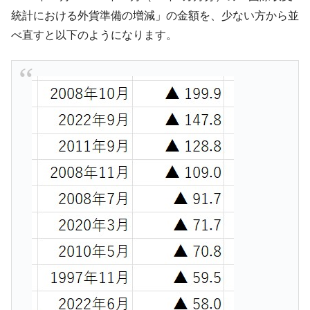
統計における外貨準備の増減」の金額を、少ない方から並
韓国『国民年金公団』株価暴落で200兆蒸
『Money1』
べ直すと以下のようになります。
発。
韓国政府「ニセＫ-ブランドを通報しようキ
『Money1』
ャンペーン」⇒ あの名物教授も登場！
韓国「橋が落ちました」⇒ 耐久性「なさす
『Money1』
ぎ」では。
韓国鉄鋼最大手『POSCO』ズブズブ沈む。
『Money1』
営業利益80.2％も減少
日本の誇る海洋資源調査船『白嶺』は先進技術の
Fact1
塊！
夏の甲子園、優勝校を最も多く輩出している都道
Fact1
府県とは？
今話題の「楽天ライオンズ」とは？
Fact1
奇跡の毛色「白毛馬」とは？
Fact1
全て勝つといくら？ 競馬GI競走で勝利騎手がもら
Fact1