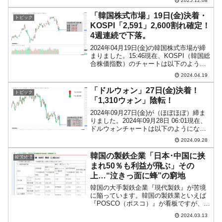
2025.12.08
まり、現在のところ陰線。「1ドル＝
1,470ウォン」近辺の攻防となっ...
「韓国株式市場」19日(金)決着・
トピック
KOSPI「2,591」2,600割れ確定！
4週連続で下落。
2024年04月19日(金)の韓国株式市場が締
まりました。15:46現在、KOSPI（韓国総
合株価指数）のチャートは以下のように
なっています（チャートは
2024.04.19
『Investing.com』より引用）。一時
「2,553」まで急下落したのですが、な
「ドルウォン」27日(金)決着！
トピック
ん...
「1,310ウォン」陰転！
2024年09月27日(金)が（ほぼほぼ）締ま
りました。2024年09月28日 06:01現在、
ドルウォンチャートは以下のようになっ
ています（チャートは『Investing.com』
2024.09.28
より引用：以下同）。結局、陰転して「1
ドル＝1,310ウォ...
韓国の製鉄企業「日本･中国に挟
韓国経済
まれ50％も利益が飛ぶ」その
上…“泣きっ面に蜂”の窮地
韓国の大手製鉄企業『現代製鉄』が苦境
に陥っています。韓国の製鉄業といえば
『POSCO（ポスコ）』が看板ですが、
『現代製鉄』は韓国第2位の大企業です。
2024.03.13
まず、同社は業績が大きく傾いていま