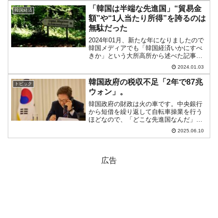
す。以下をご覧ください。2023年「通
「韓国は半端な先進国」“貿易金
韓国経済
期」実績総売上：25...
額”や“1人当たり所得”を誇るのは
無駄だった
2024年01月、新たな年になりましたので
韓国メディアでも「韓国経済いかにすべ
きか」という大所高所から述べた記事が
出ています。いかにすべきかも何も、そ
2024.01.03
もそも無理なのです。韓国の夏はすでに
終わりました。生産年齢人口がピークを
韓国政府の税収不足「2年で87兆
トピック
超えて急減している...
ウォン」。
韓国政府の財政は火の車です。中央銀行
から短借を繰り返して自転車操業を行う
ほどなので、「どこな先進国なんだ」と
いうのが本当のところです。先にご紹介
2025.06.10
したとおり、『韓国銀行』の李昌鏞
（イ・チャンヨン）総裁は「制度がある
ので……」と一応擁護していま...
広告