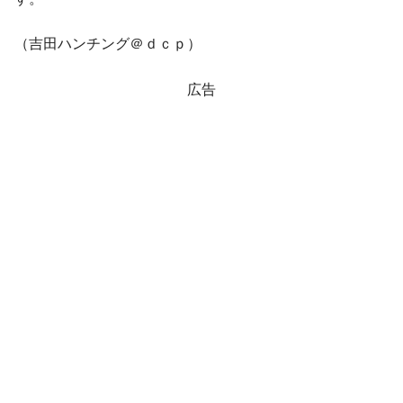
（吉田ハンチング＠ｄｃｐ）
広告