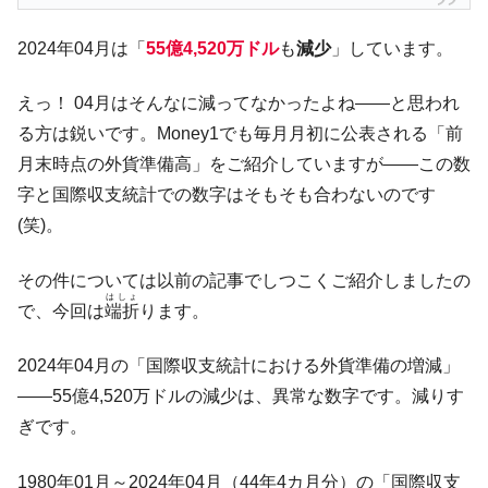
【米韓激突案件】韓国消費者院が『クーパ
『Money1』
ン』1人当たり賠償10万ウォンを認定 ⇒ 総額3兆7,000億
2024年04月は「
55億4,520万ドル
も
減少
」しています。
韓国で猛暑。南東部では干ばつ
『Money1』
えっ！ 04月はそんなに減ってなかったよね――と思われ
韓国型イージス搭載の次世代駆逐艦
『Money1』
る方は鋭いです。Money1でも毎月月初に公表される「前
「KDDX」1番艦、2032年竣工と公示
月末時点の外貨準備高」をご紹介していますが――この数
【対日本円】ウォン安が急進！ 日米の協調
『Money1』
字と国際収支統計での数字はそもそも合わないのです
に韓国がいっちょがみしたのでは。
(笑)。
韓国政府『BYD』車への補助金を全廃 ⇒ 実
『Money1』
は韓国で『BYD』車は売れている。6カ月で対前年同期比
その件については以前の記事でしつこくご紹介しましたの
1.9倍！
はしょ
で、今回は
端折
ります。
在韓米国大使スティールが着韓！⇒ さっそ
『Money1』
く空港に詰めかけ「出て行け！」「極右勢力」のプラカー
ドを掲げる「在韓反米勢力」
2024年04月の「国際収支統計における外貨準備の増減」
――55億4,520万ドルの減少は、異常な数字です。減りす
韓国政府「2035年までに18.4GW規模のAIデ
『Money1』
ータセンター整備」⇒ だから無理だってば。
ぎです。
JPモルガン「韓国レバレッジETFの清算は
『Money1』
1980年01月～2024年04月（44年4カ月分）の「国際収支
ほぼ終わった」