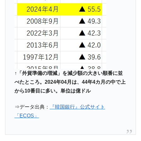
える賞金とは？
平成仮面ライダーの意外すぎるモチーフとは？
Fact1
発表から2日で大崩壊、鳴かず飛ばずに終わりそう
Fact1
なスーパーリーグとは？
日本人マスターズ挑戦の歴史。松山以前に最高位
Fact1
だった選手とは？
甲子園通算本塁打、最多の清原に次いで多く打っ
Fact1
ている意外な選手とは？
↑「外貨準備の増減」を減少額の大きい順番に並
セレクトセールの高額取引馬が稼いだ金額とは？
Fact1
べたところ。2024年04月は、44年4カ月の中で上
から10番目に多い。単位は億ドル
⇒データ出典：
『韓国銀行』公式サイト
「ECOS」