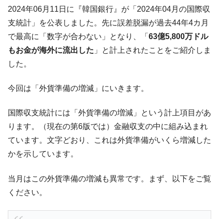
た。『起亜』は9台だけ
2024年06月11日に『韓国銀行』が「2024年04月の国際収
韓国「信用赦免を何回やっても、何回やっ
『Money1』
支統計」を公表しました。先に誤差脱漏が過去44年4カ月
ても」⇒ 257万人赦免したのに60万人がまた延滞者に転
で最高に「数字が合わない」となり、「
63億5,800万ドル
落！
もお金が海外に流出した
」と計上されたことをご紹介しま
韓国K9専用砲弾･装薬自動供給装甲車両･珍
『Money1』
した。
兵器「K10」が改良に乗り出す。
韓国「2026年07月の輸出入」絶好調。半導
『Money1』
今回は「外貨準備の増減」にいきます。
体だけで410億ドル、輸出全体の41％もある
韓国･李在明「青年層の雇用状況が悪い。せ
『Money1』
国際収支統計には「外貨準備の増減」という計上項目があ
や、若者に起業させよう」⇒ どんな雇用対策だソレ。
ります。（現在の第6版では）金融収支の中に組み込まれ
【韓国の外貨準備】2026年07月は4,279億ド
『Money1』
ています。文字どおり、これは外貨準備がいくら増減した
ル。外平債の発行「19.4億ドル」
かを示しています。
韓国「ここは北朝鮮なのか。選管がサーバ
『Money1』
ーにウソのデータを入力したのは明白だ」
当月はこの外貨準備の増減も異常です。まず、以下をご覧
韓国･李在明さっそく不動産対策で浅薄な発
ください。
『Money1』
言。
韓国は「中国と同じく」投資に不適格な国