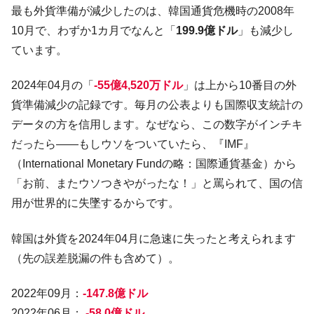
最も外貨準備が減少したのは、韓国通貨危機時の2008年
10月で、わずか1カ月でなんと「
199.9億ドル
」も減少し
ています。
2024年04月の「
-55億4,520万ドル
」は上から10番目の外
貨準備減少の記録です。毎月の公表よりも国際収支統計の
データの方を信用します。なぜなら、この数字がインチキ
だったら――もしウソをついていたら、『IMF』
（International Monetary Fundの略：国際通貨基金）から
「お前、またウソつきやがったな！」と罵られて、国の信
用が世界的に失墜するからです。
韓国は外貨を2024年04月に急速に失ったと考えられます
（先の誤差脱漏の件も含めて）。
2022年09月：
-147.8億ドル
2022年06月：
-58.0億ドル