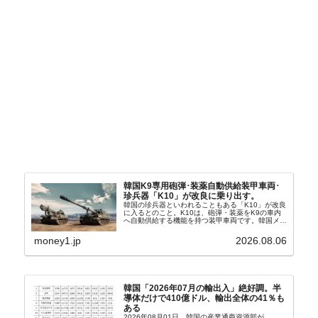
韓国K9専用砲弾･装薬自動供給装甲車両･
珍兵器「K10」が改良に乗り出す。
韓国の珍兵器といわれることもある「K10」が改良
に入るとのこと。K10は、砲弾・装薬をK9の車内
へ自動供給する機能を持つ装甲車両です。韓国メデ
ィア『Chosun Biz』が報じていますので、同記事
から以下に一部を引きます。2005年に初めて...
money1.jp
2026.08.06
韓国「2026年07月の輸出入」絶好調。半
導体だけで410億ドル、輸出全体の41％も
ある
2026年08月01日、韓国の産業通商資源部が