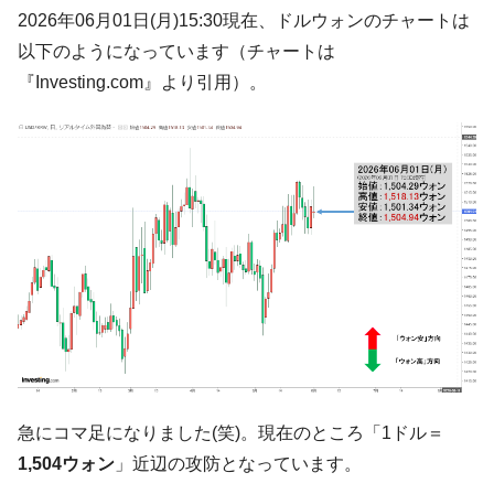
韓国･帰ってきた李在明。李在明を支持しな
2026年06月01日(月)15:30現在、ドルウォンのチャートは
『Money1』
い「50.5％」に上昇
以下のようになっています（チャートは
韓国大統領府ボンクラ政策室長が告発され
『Money1』
『Investing.com』より引用）。
た ⇒ 国家が行った恐るべき株価操作であり、空前の国政壟
断
韓国･警察職員が「丸刈りになって抗議活
『Money1』
動」
中国だけが鉄鋼輸出を異常増加させる ⇒ 中
『Money1』
国の過剰生産が世界を蝕む。
韓国製造業「半導体絶好調」のウラで他業
『Money1』
種は全般的「不調」⇒ PSIが示す現況は決して良くない。
【米韓激突案件】韓国消費者院が『クーパ
『Money1』
ン』1人当たり賠償10万ウォンを認定 ⇒ 総額3兆7,000億
韓国で猛暑。南東部では干ばつ
『Money1』
急にコマ足になりました(笑)。現在のところ「1ドル＝
韓国型イージス搭載の次世代駆逐艦
『Money1』
1,504ウォン
」近辺の攻防となっています。
「KDDX」1番艦、2032年竣工と公示