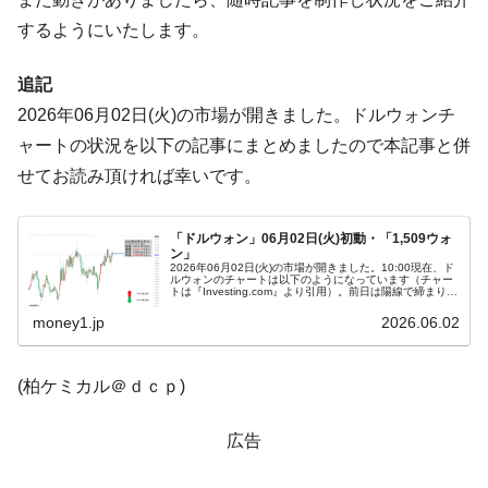
ぎ」では。
するようにいたします。
韓国鉄鋼最大手『POSCO』ズブズブ沈む。
『Money1』
営業利益80.2％も減少
追記
米国下院「韓国の公務員個人をターゲット
『Money1』
2026年06月02日(火)の市場が開きました。ドルウォンチ
にぶん殴る法案」提出！⇒ クーパン問題は合衆国企業に対
ャートの状況を以下の記事にまとめましたので本記事と併
する差別。許してはおかぬ
せてお読み頂ければ幸いです。
韓国ボンクラ政策室長･金容範、株価暴落に
『Money1』
他人事のような発言。
「ドルウォン」06月02日(火)初動・「1,509ウォ
ン」
韓国半導体『SKハイニックス』2026年2Qの
『Money1』
2026年06月02日(火)の市場が開きました。10:00現在、ド
業績「史上最高益」当期純利益は前年同期比13.4倍に。
ルウォンのチャートは以下のようになっています（チャー
トは『Investing.com』より引用）。前日は陽線で締まりま
したが、本日は現在のところ陰線。「1ドル＝1,509ウォ...
韓国･加徳島新国際空港「またも暗礁」の危
『Money1』
money1.jp
2026.06.02
機 ⇒ 10.7兆では損が出るからできない。
【速報】韓国株式市場の暴落・本日07月29
『Money1』
(柏ケミカル＠ｄｃｐ)
日(水)もサイドカー・サーキットブレイカーの二段コンボ
発動！
広告
IT産業は人を雇用する効果は低い。全産業の
『Money1』
半分未満しか雇用を生まない