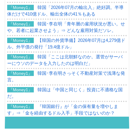
韓国「2026年07月の輸出入」絶好調。半導
『Money1』
体だけで410億ドル、輸出全体の41％もある
韓国･李在明「青年層の雇用状況が悪い。せ
『Money1』
や、若者に起業させよう」⇒ どんな雇用対策だソレ。
【韓国の外貨準備】2026年07月は4,279億ド
『Money1』
ル。外平債の発行「19.4億ドル」
韓国「ここは北朝鮮なのか。選管がサーバ
『Money1』
ーにウソのデータを入力したのは明白だ」
韓国･李在明さっそく不動産対策で浅薄な発
『Money1』
言。
韓国は「中国と同じく」投資に不適格な国
『Money1』
だ。
『韓国銀行』が「金の保有量を増やしま
『Money1』
す」⇒「金を経由するドル入手」手段ではないのか？
韓国･外為取引量「1日当たり1,214.4億ド
『Money1』
ル」まで拡大 ⇒ 海外資金の動きに強く左右される状態