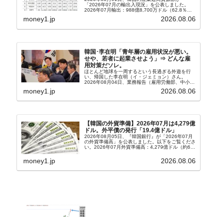
「2026年07月の輸出入現況」を公表しました。
2026年07月輸出：988億8,700万ドル（62.8％）
輸入：685億6,300万ドル（26.5％）貿易収支：
money1.jp
2026.08.06
303億2,400万ドル2026...
韓国･李在明「青年層の雇用状況が悪い。
せや、若者に起業させよう」⇒ どんな雇
用対策だソレ。
ほとんど地球を一周するという長過ぎる外遊を行
い、帰国した李在明（イ・ジェミョン）さん。
2026年08月04日、業務報告（雇用労働部、中小ベ
ンチャー企業部、公正取引委員会）を主催。この席
money1.jp
2026.08.06
上、韓国大統領に成りおおせた李在明（イ・ジェミ
ョン）さん...
【韓国の外貨準備】2026年07月は4,279億
ドル。外平債の発行「19.4億ドル」
2026年08月05日、『韓国銀行』が「2026年07月
の外貨準備高」を公表しました。以下をご覧くださ
い。2026年07月外貨準備高：4,279億ドル（約67
兆4,456億円）※前月比：+6億ドル＜＜内訳＞＞
⇒Securities：3,80...
money1.jp
2026.08.06