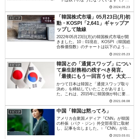
ートは『Investing.com』より引用）。陰
2024.05.23
線が長くなりました。現在のところ「1ド
ル＝1,362ウォン」近辺の...
「韓国株式市場」05月23日(月)初
トピック
動・KOSPI「2,641」ギャップア
ップして陰線
2022年05月23日(月)の韓国株式市場が開
きました。10：01現在、KOSPI（韓国総
合株価指数）のチャートは以下のように
なっています（チャートは
2022.05.23
『Investing.com』より引用）。ギャップ
アップして始まりましたが、現在のとこ
韓国との「通貨スワップ」につい
トピック
ろ陰...
て麻生財務相の残すべき発言。
「最後にもう一回言うぜ。大丈夫
か？」
かつて日本は韓国と「通貨スワップ取り
決め」を締結していたことがありまし
た。これは、2015年に韓国側が特に要ら
ないといい、日本は渡りに船とばかりに
2021.08.08
「ああそうですか」として終わることに
なりました。しかし、以降も折に触れて
中国「韓国は黙ってろ」
トピック
韓国側は日本に再契約の...
アメリカ合衆国メディア『CNN』が韓国
の朴振（パク・ジン）外交部長官に取材
し、記事を出しました。↑『CNN』が出し
た朴振（パク・ジン）韓国外相へのイン
2023.03.01
タビュー記事／スクリーンショット