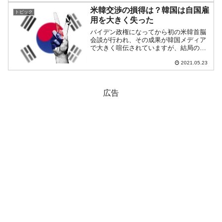
「Exclusive: North Korea a ‘cl...
米韓交渉の損得は？韓国は自国雇
トピック
用を大きく失った
バイデン政権になってから初の米韓首脳
会談が行われ、その成果が韓国メディア
で大きく喧伝されていますが、結局のと
ころ韓国は「ほしかったもの」をほとん
ど得られなかったのではないでしょう
2021.05.23
か。韓国は、バイデン政権の歓心を買う
ため、またワクチン確保のた...
広告