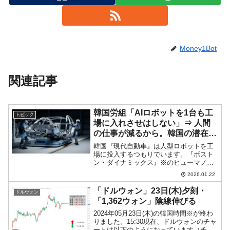
Money1Bot
関連記事
韓国労組「AIロボットを1台も工
トピック
場に入れさせはしない」⇒ 人間
の仕事が減るから。韓国の潜在成
長率が向上しないのも当然。
韓国『現代自動車』は人型ロボットを工
場に投入するつもりでいます。『ボスト
ン・ダイナミックス』※のヒューマノイ
ドロボット・アトラスです。※『現代自
2026.01.22
動車』が2020年12月ソフトバンク・グル
ープから約80％の持分を取得。『現代自
「ドルウォン」23日(木)夕刻・
ドルウォン
動車』は「CES...
「1,362ウォン」陰線伸びる
2024年05月23日(木)の韓国時間※が終わ
りました。15:30現在、ドルウォンのチャ
ートは以下のようになっています（チャ