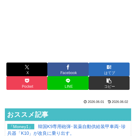
X
Facebook
はてブ
Pocket
LINE
コピー
2026.06.01
2026.06.02
おススメ記事
韓国K9専用砲弾･装薬自動供給装甲車両･珍
『Money1』
兵器「K10」が改良に乗り出す。