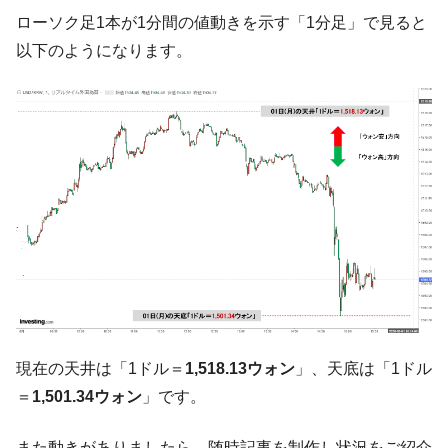
【対日本円】ウォン安が急進！ 日米の協調
『Money1』
ローソク足1本が1分間の値動きを示す「1分足」で見ると
に韓国がいっちょがみしたのでは。
以下のようになります。
韓国政府『BYD』車への補助金を全廃 ⇒ 実
『Money1』
は韓国で『BYD』車は売れている。6カ月で対前年同期比
1.9倍！
在韓米国大使スティールが着韓！⇒ さっそ
『Money1』
く空港に詰めかけ「出て行け！」「極右勢力」のプラカー
ドを掲げる「在韓反米勢力」
韓国政府「2035年までに18.4GW規模のAIデ
『Money1』
ータセンター整備」⇒ だから無理だってば。
JPモルガン「韓国レバレッジETFの清算は
『Money1』
ほぼ終わった」
韓国『国民年金公団』株価暴落で200兆蒸
『Money1』
発。
現在の天井は「1ドル＝
1,518.13ウォン
」、天底は「1ドル
韓国政府「ニセＫ-ブランドを通報しようキ
『Money1』
＝
1,501.34ウォン
」です。
ャンペーン」⇒ あの名物教授も登場！
韓国「橋が落ちました」⇒ 耐久性「なさす
『Money1』
また動きがありましたら、随時記事を制作し状況をご紹介