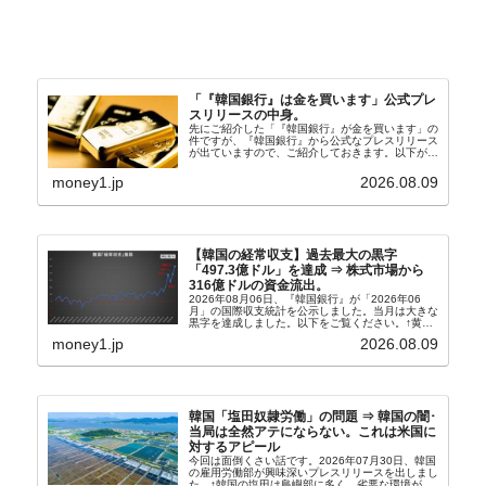
「『韓国銀行』は金を買います」公式プレ
スリリースの中身。
先にご紹介した「『韓国銀行』が金を買います」の
件ですが、『韓国銀行』から公式なプレスリリース
が出ていますので、ご紹介しておきます。以下が全
文和訳です。表題：韓国銀行、国内生産金の買い入
れ協力体制を構築□『韓国銀行』は、国内生産金の
money1.jp
2026.08.09
買い入れに...
【韓国の経常収支】過去最大の黒字
「497.3億ドル」を達成 ⇒ 株式市場から
316億ドルの資金流出。
2026年08月06日、『韓国銀行』が「2026年06
月」の国際収支統計を公示しました。当月は大きな
黒字を達成しました。以下をご覧ください。↑黄色
の傾向ペンでフォーカスしているのが2026年06月
money1.jp
2026.08.09
の経常収支です。2026年06月貿易収支：4...
韓国「塩田奴隷労働」の問題 ⇒ 韓国の闇･
当局は全然アテにならない。これは米国に
対するアピール
今回は面倒くさい話です。2026年07月30日、韓国
の雇用労働部が興味深いプレスリリースを出しまし
た。↑韓国の塩田は島嶼部に多く、劣悪な環境が一