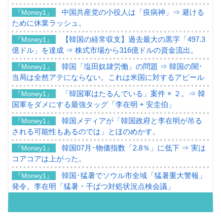
中国共産党の小役人は「疫病神」⇒ 避ける
『Money1』
ために休業ラッシュ。
【韓国の経常収支】過去最大の黒字「497.3
『Money1』
億ドル」を達成 ⇒ 株式市場から316億ドルの資金流出。
韓国「塩田奴隷労働」の問題 ⇒ 韓国の闇･
『Money1』
当局は全然アテにならない。これは米国に対するアピール
「韓国軍はたるんでいる」案件 × ２。⇒ 韓
『Money1』
国軍をダメにする最強タッグ「李在明 + 安圭伯」
韓国メディアが「韓国政府と李在明が吊る
『Money1』
される可能性もあるのでは」とほのめかす。
韓国07月･物価指数「2.8％」に低下 ⇒ 実は
『Money1』
コアコアは上がった。
韓国･猛暑でソウル市全域「猛暑重大警報」
『Money1』
発令。李在明「猛暑・干ばつ対処状況点検会議」
【日本市場再挑戦中】韓国『現代自動車』
『Money1』
07月販売台数は去年のほぼ半分「71台」しか売れなかっ