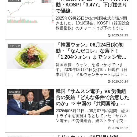
動・KOSPI「3,477」下げ始まり
で陽線。
2025年09月25日(木)の韓国株式市場が開
きました。10:18現在、KOSPI（韓国総合
株価指数）のチャートは以下のようにな
っています（チャートは
2025.09.25
『Investing.com』より引用）。下げて始
まりましたが現在のところ陽線。
「韓国ウォン」06月24日(水)初
トピック
KOSPI...
動・「なんだコレ」な落下！
「1,204ウォン」までウォン安後
退
韓国通貨「ウォン」を追いかけていま
す。2020年06月24日(水)10：16現在（日
本時間）、ドルウォンチャートは以下の
ようになっています（チャートは
2020.06.24
『Investing.com』より引用：以下同）。
大きくウォン高方向へ進行しています。
韓国『サムスン電子』vs 労働組
韓国経済
本日...
合の妥結「どんな条件で合意した
のか」⇒ 中国の「共同富裕」に
近づいている！
2026年05月21日～06月07日の期間、総ス
トライキを実施するとしていた『サムス
ン電子』の労働組合。総ストライキ突入
寸前、雇用労働部長官が直に調整に乗り
2026.05.22
出し、労使間で劇的な妥協が行われまし
た。韓国内でも強欲で餓鬼のような労働