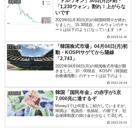
「ドルウォン」30日(月)夕刻・
トピック
組合に対する...
「1,230ウォン」割れ！上がらな
いです
2023年01月30日(月)の韓国時間※が終わ
りました。15:30現在、ドルウォンのチャ
ートは以下のようになっています（チャ
ートは『Investing.com』より引用）。
2023.01.30
1,230ウォンを割られました。現在のとこ
ろ「1ドル＝1,227ウォ...
「韓国株式市場」04月04日(月)初
トピック
動・KOSPIサゲてから陽線
「2,743」
2022年04月04日(月)の韓国株式市場が開
きました。10：00現在、KOSPI（韓国総
合株価指数）のチャートは以下のように
なっています（チャートは
2022.04.04
『Investing.com』より引用）。2022年04
月第1週目がスタートしました！ 本...
韓国「国民年金」の赤字が1京
トピック
7,000兆に達するぞ
Money1では何度もご紹介していますが、
韓国は「低負担・低福祉」の国です。社
会保障制度の掛け金が少なくて済む代わ
りに保障も少ないという制度設計になっ
2022.05.01
ています。人口が増え続け、右肩上がり
の経済であれば、それでも良かったのか
もしれませんが……...