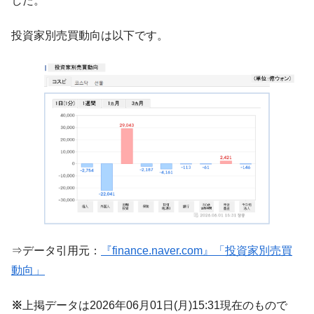
した。
『Money1』
だ。
投資家別売買動向は以下です。
『韓国銀行』が「金の保有量を増やしま
『Money1』
す」⇒「金を経由するドル入手」手段ではないのか？
韓国･外為取引量「1日当たり1,214.4億ド
『Money1』
ル」まで拡大 ⇒ 海外資金の動きに強く左右される状態
韓国･帰ってきた李在明。李在明を支持しな
『Money1』
い「50.5％」に上昇
韓国大統領府ボンクラ政策室長が告発され
『Money1』
た ⇒ 国家が行った恐るべき株価操作であり、空前の国政壟
断
韓国･警察職員が「丸刈りになって抗議活
『Money1』
動」
中国だけが鉄鋼輸出を異常増加させる ⇒ 中
『Money1』
⇒データ引用元：
『finance.naver.com』「投資家別売買
国の過剰生産が世界を蝕む。
動向」
韓国製造業「半導体絶好調」のウラで他業
『Money1』
種は全般的「不調」⇒ PSIが示す現況は決して良くない。
※
上掲データは2026年06月01日(月)15:31現在のもので