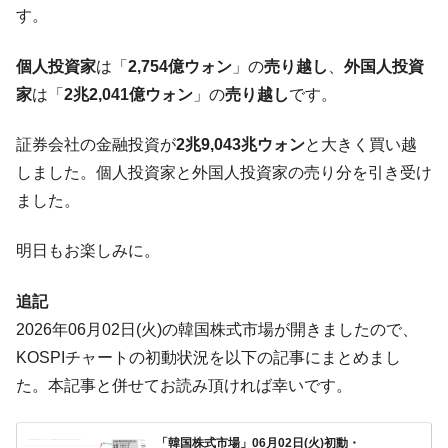
【米韓激突案件】韓国消費者院が『クーパ
す。
『Money1』
ン』1人当たり賠償10万ウォンを認定 ⇒ 総額3兆7,000億
個人投資家
は「
2,754億ウォン
」の
売り越し
、
外国人投資
韓国で猛暑。南東部では干ばつ
『Money1』
家
は「
2兆2,041億ウォン
」の
売り越し
です。
韓国型イージス搭載の次世代駆逐艦
『Money1』
「KDDX」1番艦、2032年竣工と公示
証券会社の金融投資が
2兆9,043兆ウォン
と大きく買い越
【対日本円】ウォン安が急進！ 日米の協調
『Money1』
しました。個人投資家と外国人投資家の売り分を引き受け
に韓国がいっちょがみしたのでは。
ました。
韓国政府『BYD』車への補助金を全廃 ⇒ 実
『Money1』
は韓国で『BYD』車は売れている。6カ月で対前年同期比
明日もお楽しみに。
1.9倍！
在韓米国大使スティールが着韓！⇒ さっそ
『Money1』
追記
く空港に詰めかけ「出て行け！」「極右勢力」のプラカー
2026年06月02日(火)の韓国株式市場が開きましたので、
ドを掲げる「在韓反米勢力」
KOSPIチャートの初動状況を以下の記事にまとめまし
韓国政府「2035年までに18.4GW規模のAIデ
『Money1』
た。本記事と併せてお読み頂ければ幸いです。
ータセンター整備」⇒ だから無理だってば。
JPモルガン「韓国レバレッジETFの清算は
『Money1』
「韓国株式市場」06月02日(火)初動・
ほぼ終わった」