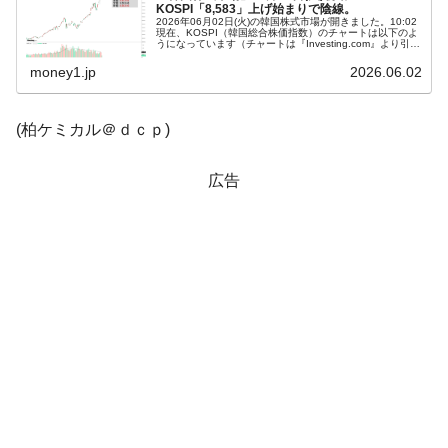
KOSPI「8,583」上げ始まりで陰線。
2026年06月02日(火)の韓国株式市場が開きました。10:02
韓国『国民年金公団』株価暴落で200兆蒸
『Money1』
現在、KOSPI（韓国総合株価指数）のチャートは以下のよ
うになっています（チャートは『Investing.com』より引
発。
用）。上げて始まったのですが、現在のところ陰線。
KOS...
money1.jp
2026.06.02
韓国政府「ニセＫ-ブランドを通報しようキ
『Money1』
ャンペーン」⇒ あの名物教授も登場！
(柏ケミカル＠ｄｃｐ)
韓国「橋が落ちました」⇒ 耐久性「なさす
『Money1』
ぎ」では。
広告
韓国鉄鋼最大手『POSCO』ズブズブ沈む。
『Money1』
営業利益80.2％も減少
日本の誇る海洋資源調査船『白嶺』は先進技術の
Fact1
塊！
夏の甲子園、優勝校を最も多く輩出している都道
Fact1
府県とは？
今話題の「楽天ライオンズ」とは？
Fact1
奇跡の毛色「白毛馬」とは？
Fact1
全て勝つといくら？ 競馬GI競走で勝利騎手がもら
Fact1