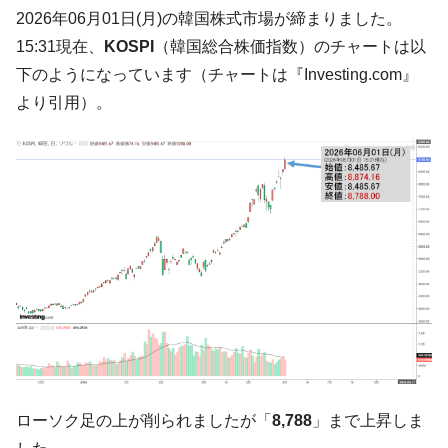
た。『起亜』は9台だけ
2026年06月01日(月)の韓国株式市場が締まりました。
韓国「信用赦免を何回やっても、何回やっ
『Money1』
15:31現在、
KOSPI
（韓国総合株価指数）のチャートは以
ても」⇒ 257万人赦免したのに60万人がまた延滞者に転
下のようになっています（チャートは『Investing.com』
落！
より引用）。
韓国K9専用砲弾･装薬自動供給装甲車両･珍
『Money1』
兵器「K10」が改良に乗り出す。
韓国「2026年07月の輸出入」絶好調。半導
『Money1』
体だけで410億ドル、輸出全体の41％もある
韓国･李在明「青年層の雇用状況が悪い。せ
『Money1』
や、若者に起業させよう」⇒ どんな雇用対策だソレ。
【韓国の外貨準備】2026年07月は4,279億ド
『Money1』
ル。外平債の発行「19.4億ドル」
韓国「ここは北朝鮮なのか。選管がサーバ
『Money1』
ーにウソのデータを入力したのは明白だ」
韓国･李在明さっそく不動産対策で浅薄な発
『Money1』
言。
ローソク足の上が削られましたが「
8,788
」まで上昇しま
韓国は「中国と同じく」投資に不適格な国