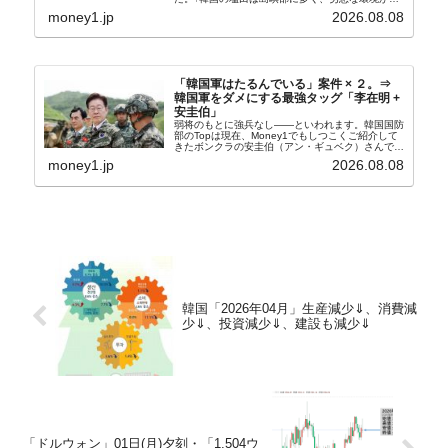
般に見られることが少ないため、事件の発覚を妨げ
money1.jp
2026.08.08
たといわれます（後述）。これは、いわゆる「塩田
奴隷...
「韓国軍はたるんでいる」案件 × ２。⇒
韓国軍をダメにする最強タッグ「李在明 +
安圭伯」
弱将のもとに強兵なし――といわれます。韓国国防
部のTopは現在、Money1でもしつこくご紹介して
きたボンクラの安圭伯（アン・ギュベク）さんで
す。↑経済的無知蒙昧な李在明（イ・ジェミョン）
money1.jp
2026.08.08
さんと「韓国初の文官上がり」の国防部長官安圭伯
（アン...
韓国「2026年04月」生産減少⇓、消費減
少⇓、投資減少⇓、建設も減少⇓
「ドルウォン」01日(月)夕刻・「1,504ウ