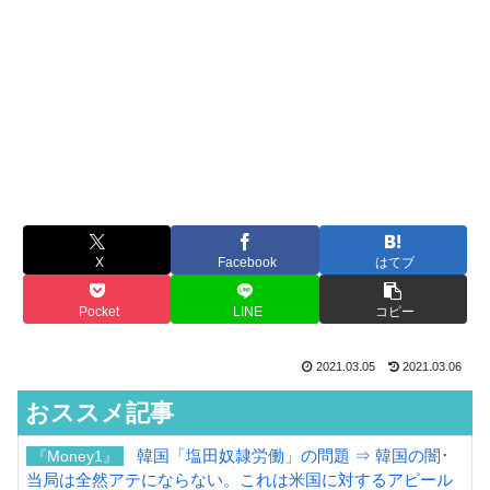
X
Facebook
はてブ
Pocket
LINE
コピー
2021.03.05
2021.03.06
おススメ記事
韓国「塩田奴隷労働」の問題 ⇒ 韓国の闇･
『Money1』
当局は全然アテにならない。これは米国に対するアピール