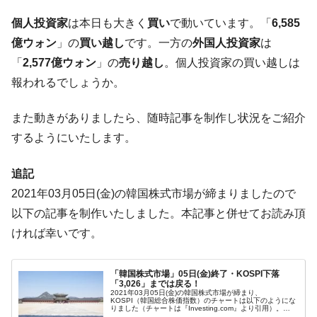
に韓国がいっちょがみしたのでは。
個人投資家
は本日も大きく
買い
で動いています。「
6,585
韓国政府『BYD』車への補助金を全廃 ⇒ 実
『Money1』
億ウォン
」の
買い越し
です。一方の
外国人投資家
は
は韓国で『BYD』車は売れている。6カ月で対前年同期比
「
2,577億ウォン
」の
売り越し
。個人投資家の買い越しは
1.9倍！
報われるでしょうか。
在韓米国大使スティールが着韓！⇒ さっそ
『Money1』
く空港に詰めかけ「出て行け！」「極右勢力」のプラカー
また動きがありましたら、随時記事を制作し状況をご紹介
ドを掲げる「在韓反米勢力」
するようにいたします。
韓国政府「2035年までに18.4GW規模のAIデ
『Money1』
ータセンター整備」⇒ だから無理だってば。
追記
JPモルガン「韓国レバレッジETFの清算は
『Money1』
2021年03月05日(金)の韓国株式市場が締まりましたので
ほぼ終わった」
以下の記事を制作いたしました。本記事と併せてお読み頂
韓国『国民年金公団』株価暴落で200兆蒸
『Money1』
ければ幸いです。
発。
韓国政府「ニセＫ-ブランドを通報しようキ
『Money1』
「韓国株式市場」05日(金)終了・KOSPI下落
ャンペーン」⇒ あの名物教授も登場！
「3,026」までは戻る！
2021年03月05日(金)の韓国株式市場が締まり、
韓国「橋が落ちました」⇒ 耐久性「なさす
『Money1』
KOSPI（韓国総合株価指数）のチャートは以下のようにな
りました（チャートは『Investing.com』より引用）。
ぎ」では。
KOSPIは下落ですが、一時「3,000」を割ったものの