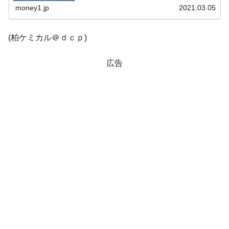
「3,026」...
money1.jp
2021.03.05
韓国鉄鋼最大手『POSCO』ズブズブ沈む。
『Money1』
営業利益80.2％も減少
(柏ケミカル＠ｄｃｐ)
米国下院「韓国の公務員個人をターゲット
『Money1』
にぶん殴る法案」提出！⇒ クーパン問題は合衆国企業に対
広告
する差別。許してはおかぬ
韓国ボンクラ政策室長･金容範、株価暴落に
『Money1』
他人事のような発言。
韓国半導体『SKハイニックス』2026年2Qの
『Money1』
業績「史上最高益」当期純利益は前年同期比13.4倍に。
日本の誇る海洋資源調査船『白嶺』は先進技術の
Fact1
塊！
夏の甲子園、優勝校を最も多く輩出している都道
Fact1
府県とは？
今話題の「楽天ライオンズ」とは？
Fact1
奇跡の毛色「白毛馬」とは？
Fact1