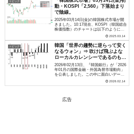
「韓国株式市場」03月14日(金)初
トピック
かに信用格付け会社が日本...
動・KOSPI「2,560」下落始まり
で陰線。
2025年03月14日(金)の韓国株式市場が開
きました。10:17現在、KOSPI（韓国総合
株価指数）のチャートは以下のようにな
っています（チャートは
2025.03.14
『Investing.com』より引用）。下落して
始まりました。現在のところ陰線で、
韓国「世界の趨勢に逆らって安く
トピック
KOS...
なるウォン」⇒ 吹けば飛ぶよな
ローカルカレンシーであるのも影
響している。
2026年02月13日、『韓国銀行』が「2026
年01月の国際金融・外国為替市場動向」
を公表しました。この中に面白いデータ
があります。以下をご覧ください。⇒参
2026.02.14
照・引用元：『韓国銀行』公式サイト
「2026年01月の国際金融・外国為替市場
動向」...
広告