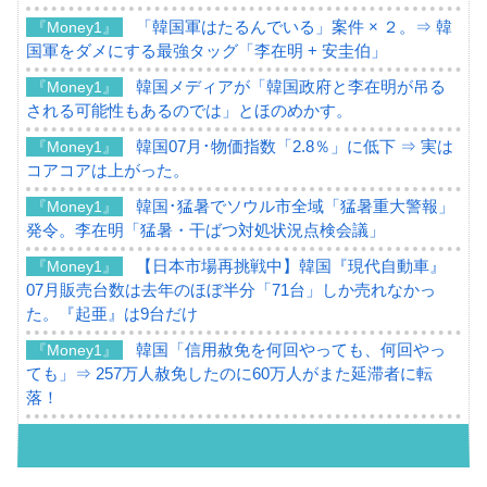
「韓国軍はたるんでいる」案件 × ２。⇒ 韓
『Money1』
国軍をダメにする最強タッグ「李在明 + 安圭伯」
韓国メディアが「韓国政府と李在明が吊る
『Money1』
される可能性もあるのでは」とほのめかす。
韓国07月･物価指数「2.8％」に低下 ⇒ 実は
『Money1』
コアコアは上がった。
韓国･猛暑でソウル市全域「猛暑重大警報」
『Money1』
発令。李在明「猛暑・干ばつ対処状況点検会議」
【日本市場再挑戦中】韓国『現代自動車』
『Money1』
07月販売台数は去年のほぼ半分「71台」しか売れなかっ
た。『起亜』は9台だけ
韓国「信用赦免を何回やっても、何回やっ
『Money1』
ても」⇒ 257万人赦免したのに60万人がまた延滞者に転
落！
韓国K9専用砲弾･装薬自動供給装甲車両･珍
『Money1』
兵器「K10」が改良に乗り出す。