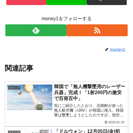
money1をフォローする
money1
関連記事
韓国で「無人機撃墜用のレーザー
トピック
兵器」完成！「1射200円の激安
で百発百中」
先にご紹介したとおり、北朝鮮が放った
無人航空機（UAV）が韓国に侵入。韓国
軍は撃墜しようとしたのですが、領空に
侵入したとされる5機を全て撃ち漏らすと
2023.01.10
いう失態を演じました。それどころか、
後になって実は大統領執務室の置かれた
「ドルウォン」12月05日(金)初
トピック