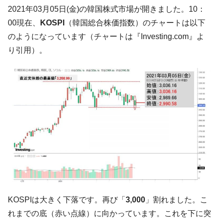
韓国「2026年07月の輸出入」絶好調。半導
『Money1』
2021年03月05日(金)の韓国株式市場が開きました。10：
体だけで410億ドル、輸出全体の41％もある
00現在、
KOSPI
（韓国総合株価指数）のチャートは以下
韓国･李在明「青年層の雇用状況が悪い。せ
『Money1』
のようになっています（チャートは『Investing.com』よ
や、若者に起業させよう」⇒ どんな雇用対策だソレ。
り引用）。
【韓国の外貨準備】2026年07月は4,279億ド
『Money1』
ル。外平債の発行「19.4億ドル」
韓国「ここは北朝鮮なのか。選管がサーバ
『Money1』
ーにウソのデータを入力したのは明白だ」
韓国･李在明さっそく不動産対策で浅薄な発
『Money1』
言。
韓国は「中国と同じく」投資に不適格な国
『Money1』
だ。
『韓国銀行』が「金の保有量を増やしま
『Money1』
す」⇒「金を経由するドル入手」手段ではないのか？
韓国･外為取引量「1日当たり1,214.4億ド
『Money1』
KOSPIは大きく下落です。再び「
3,000
」割れました。こ
ル」まで拡大 ⇒ 海外資金の動きに強く左右される状態
れまでの底（赤い点線）に向かっています。これを下に突
韓国･帰ってきた李在明。李在明を支持しな