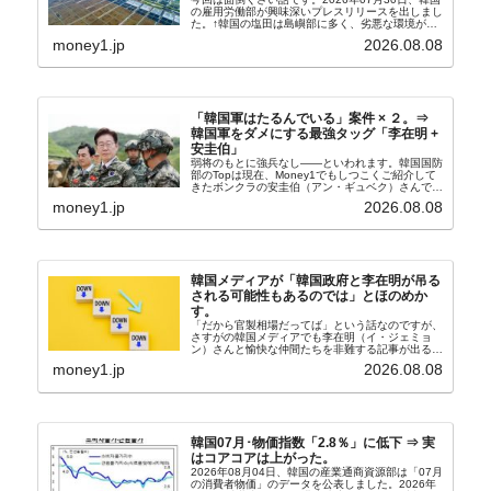
の雇用労働部が興味深いプレスリリースを出しまし
た。↑韓国の塩田は島嶼部に多く、劣悪な環境が一
般に見られることが少ないため、事件の発覚を妨げ
money1.jp
2026.08.08
たといわれます（後述）。これは、いわゆる「塩田
奴隷...
「韓国軍はたるんでいる」案件 × ２。⇒
韓国軍をダメにする最強タッグ「李在明 +
安圭伯」
弱将のもとに強兵なし――といわれます。韓国国防
部のTopは現在、Money1でもしつこくご紹介して
きたボンクラの安圭伯（アン・ギュベク）さんで
す。↑経済的無知蒙昧な李在明（イ・ジェミョン）
money1.jp
2026.08.08
さんと「韓国初の文官上がり」の国防部長官安圭伯
（アン...
韓国メディアが「韓国政府と李在明が吊る
される可能性もあるのでは」とほのめか
す。
「だから官製相場だってば」という話なのですが、
さすがの韓国メディアでも李在明（イ・ジェミョ
ン）さんと愉快な仲間たちを非難する記事が出るよ
うになっています。もちろん株価の暴落についてで
money1.jp
2026.08.08
『朝鮮日報』に面白い記事が出ています。「東西南
北」というコ...
韓国07月･物価指数「2.8％」に低下 ⇒ 実
はコアコアは上がった。
2026年08月04日、韓国の産業通商資源部は「07月
の消費者物価」のデータを公表しました。2026年