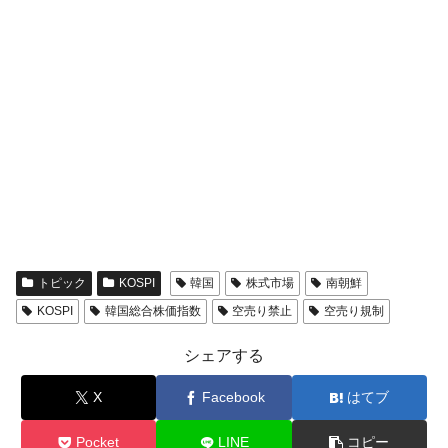
トピック
KOSPI
韓国
株式市場
南朝鮮
KOSPI
韓国総合株価指数
空売り禁止
空売り規制
シェアする
X
Facebook
はてブ
Pocket
LINE
コピー