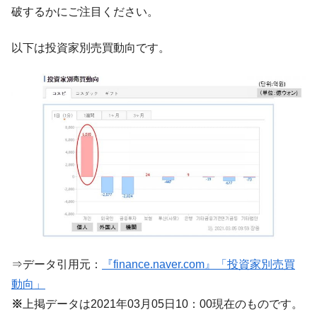
『Money1』
破するかにご注目ください。
い「50.5％」に上昇
韓国大統領府ボンクラ政策室長が告発され
『Money1』
以下は投資家別売買動向です。
た ⇒ 国家が行った恐るべき株価操作であり、空前の国政壟
断
韓国･警察職員が「丸刈りになって抗議活
『Money1』
動」
中国だけが鉄鋼輸出を異常増加させる ⇒ 中
『Money1』
国の過剰生産が世界を蝕む。
韓国製造業「半導体絶好調」のウラで他業
『Money1』
種は全般的「不調」⇒ PSIが示す現況は決して良くない。
【米韓激突案件】韓国消費者院が『クーパ
『Money1』
ン』1人当たり賠償10万ウォンを認定 ⇒ 総額3兆7,000億
韓国で猛暑。南東部では干ばつ
『Money1』
⇒データ引用元：
『finance.naver.com』「投資家別売買
韓国型イージス搭載の次世代駆逐艦
『Money1』
動向」
「KDDX」1番艦、2032年竣工と公示
※
上掲データは2021年03月05日10：00現在のものです。
【対日本円】ウォン安が急進！ 日米の協調
『Money1』