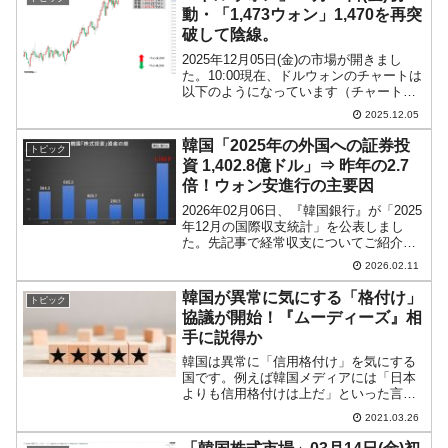
龍山近くまで無人機が...
動・「1,473ウォン」1,470を再突
破して陰線。
2025年12月05日(金)の市場が開きまし
た。10:00現在、ドルウォンのチャートは
以下のようになっています（チャートは
『Investing.com』より引用）。前日は陽
2025.12.05
線となり「1ドル＝1,470ウォン」を再突
破を確定しました。本日は現...
韓国「2025年の外国への証券投
トピック
資 1,402.8億ドル」⇒ 昨年の2.7
倍！ウォン安進行の主要因
2026年02月06日、『韓国銀行』が「2025
年12月の国際収支統計」を公表しまし
た。先記事で経常収支についてご紹介し
ましたが、興味深いのは「金融収支」の
2026.02.11
方です。何より注目したいのは「証券投
資」です。『韓国銀行』の李昌鏞（イ・
韓国が異常に気にする「格付け」
トピック
チャンヨン）...
協議が開始！『ムーディーズ』相
手に説得か
韓国は異常に「信用格付け」を気にする
国です。例えば韓国メディアには「日本
よりも信用格付けは上だ」といった言及
がしばしば登場します。日本人からすれ
2021.03.26
ば、格付け企業のいうことなど気にする
ことなのか？と思うでしょう。実際、い