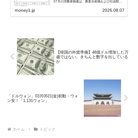
07月の消費者物価は、農畜水産物および石油類の
上昇率が鈍化したことなどにより、前年同月比
2.8％上昇（06月は3.2％）となり、上昇率は前...
money1.jp
2026.08.07
【韓国の外貨準備】48億ドル増加した万
歳ではない。きちんと数字を出している
か
「ドルウォン」03月05日(金)初動・ウォ
ン安！「1,131ウォン」
ホーム
トピック