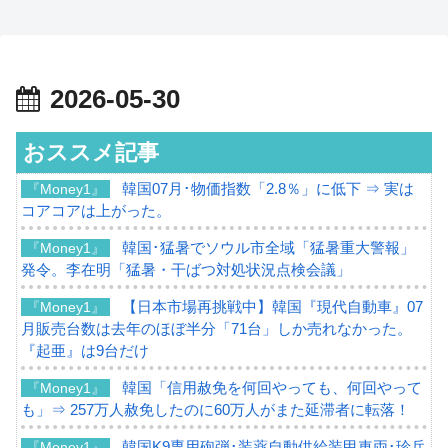
2026-05-30
おススメ記事
韓国07月･物価指数「2.8％」に低下 ⇒ 実は
『Money1』
コアコアは上がった。
韓国･猛暑でソウル市全域「猛暑重大警報」
『Money1』
発令。李在明「猛暑・干ばつ対処状況点検会議」
【日本市場再挑戦中】韓国『現代自動車』07
『Money1』
月販売台数は去年のほぼ半分「71台」しか売れなかった。
『起亜』は9台だけ
韓国「信用赦免を何回やっても、何回やって
『Money1』
も」⇒ 257万人赦免したのに60万人がまた延滞者に転落！
韓国K9専用砲弾･装薬自動供給装甲車両･珍兵
『Money1』