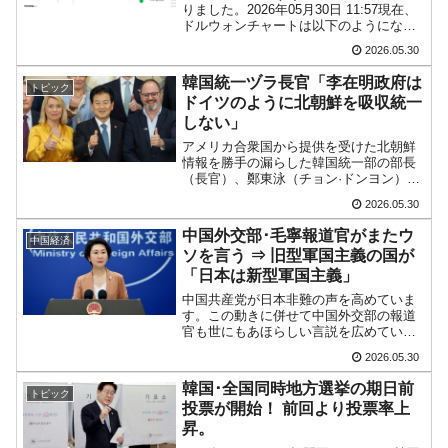
りました。2026年05月30日 11:57現在、
韓国･外為取引量「1日当たり1,214.4億ドル」
『Money1』
ドルウォンチャートは以下のようになっ
ています（チャートは『Investing.com』
まで拡大 ⇒ 海外資金の動きに強く左右される状態
2026.05.30
より引用：以下同）。結局長い陽線で締
まりました。「1ドル＝...
韓国･帰ってきた李在明。李在明を支持しな
『Money1』
韓国統一ヅラ長官「李在明政府は
トピック
ドイツのように北朝鮮を吸収統一
い「50.5％」に上昇
しない」
韓国大統領府ボンクラ政策室長が告発された
『Money1』
アメリカ合衆国から提供を受けた北朝鮮
⇒ 国家が行った恐るべき株価操作であり、空前の国政壟断
情報を勝手の漏らした韓国統一部の部長
（長官）、鄭東泳（チョン·ドンヨン）さ
んがまたやらかしました。↑鄭東泳（チョ
韓国･警察職員が「丸刈りになって抗議活
『Money1』
2026.05.30
ン·ドンヨン）といえばこの動画。
動」
『MBC』の記者およびアンカーキャスタ
中国外交部･毛寧報道官がまたウ
中国経済
ー出身で、本番前をとら...
ソを言う ⇒ 旧型軍国主義の国が
中国だけが鉄鋼輸出を異常増加させる ⇒ 中
『Money1』
「日本は新型軍国主義」
国の過剰生産が世界を蝕む。
中国共産党が日本非難の声を高めていま
す。この動きに併せて中国外交部の報道
韓国製造業「半導体絶好調」のウラで他業種
『Money1』
官も世にもあほらしい言説を広めていま
は全般的「不調」⇒ PSIが示す現況は決して良くない。
す。しかもウソをついています。2026年
2026.05.30
05月28日、毎度おなじ記者ブリーフィン
【米韓激突案件】韓国消費者院が『クーパ
『Money1』
グでQ＆A以下のようなウソの回答をしま
韓国･全国同時地方選挙の期日前
トピック
した。ちなみに...
ン』1人当たり賠償10万ウォンを認定 ⇒ 総額3兆7,000億
投票が開始！ 前回より投票率上
昇。
韓国で猛暑。南東部では干ばつ
『Money1』