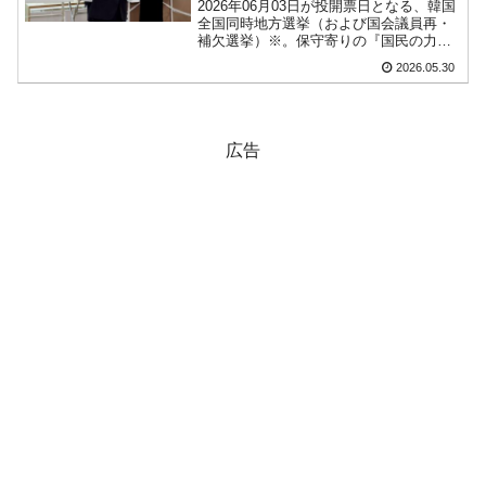
2026年06月03日が投開票日となる、韓国
全国同時地方選挙（および国会議員再・
韓国型イージス搭載の次世代駆逐艦
『Money1』
補欠選挙）※。保守寄りの『国民の力』
「KDDX」1番艦、2032年竣工と公示
がどのくらいで負けを食い止められるの
2026.05.30
かが注目されています。2026年05月29
【対日本円】ウォン安が急進！ 日米の協調に
『Money1』
日、期日前投票が開始されました。韓国
の中央選挙...
韓国がいっちょがみしたのでは。
広告
韓国政府『BYD』車への補助金を全廃 ⇒ 実
『Money1』
は韓国で『BYD』車は売れている。6カ月で対前年同期比1.9
倍！
在韓米国大使スティールが着韓！⇒ さっそく
『Money1』
空港に詰めかけ「出て行け！」「極右勢力」のプラカードを
掲げる「在韓反米勢力」
韓国政府「2035年までに18.4GW規模のAIデ
『Money1』
ータセンター整備」⇒ だから無理だってば。