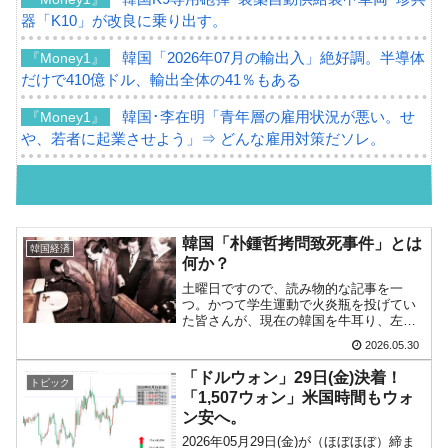
器「K10」が改良に乗り出す。
韓国「2026年07月の輸出入」絶好調。半導体
『Money1』
だけで410億ドル、輸出全体の41％もある
韓国･李在明「青年層の雇用状況が悪い。せ
『Money1』
や、若者に起業させよう」⇒ どんな雇用対策だソレ。
【韓国の外貨準備】2026年07月は4,279億ド
『Money1』
ル。外平債の発行「19.4億ドル」
韓国「ここは北朝鮮なのか。選管がサーバー
『Money1』
韓国「朴鍾哲拷問致死事件」とは
韓国経済
にウソのデータを入力したのは明白だ」
何か？
土曜日ですので、読み物的な記事を一
韓国･李在明さっそく不動産対策で浅薄な発
『Money1』
つ。かつて学生運動で火炎瓶を投げてい
言。
た皆さんが、現在の韓国を牛耳り、左
派・進歩系人士による独裁政権の様相を
2026.05.30
韓国は「中国と同じく」投資に不適格な国
『Money1』
呈していますから――現在の韓国を知る
ためには過去を知らなければなりませ
だ。
「ドルウォン」29日(金)決着！
トピック
ん。↑「スターバックス」不買運...
「1,507ウォン」米国時間もウォ
『韓国銀行』が「金の保有量を増やします」
『Money1』
ン安へ。
⇒「金を経由するドル入手」手段ではないのか？
2026年05月29日(金)が（ほぼほぼ）締ま