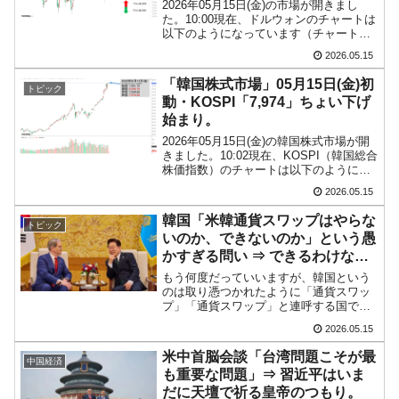
2026年05月15日(金)の市場が開きまし
た。10:00現在、ドルウォンのチャートは
【対日本円】ウォン安が急進！ 日米の協調に
『Money1』
以下のようになっています（チャートは
韓国がいっちょがみしたのでは。
『Investing.com』より引用）。前日は陽
2026.05.15
線で締まり、本日も現在のところ陽線。
韓国政府『BYD』車への補助金を全廃 ⇒ 実
『Money1』
「1ドル＝1,498ウォン」近辺...
「韓国株式市場」05月15日(金)初
トピック
は韓国で『BYD』車は売れている。6カ月で対前年同期比1.9
動・KOSPI「7,974」ちょい下げ
倍！
始まり。
2026年05月15日(金)の韓国株式市場が開
在韓米国大使スティールが着韓！⇒ さっそく
『Money1』
きました。10:02現在、KOSPI（韓国総合
空港に詰めかけ「出て行け！」「極右勢力」のプラカードを
株価指数）のチャートは以下のようにな
っています（チャートは
掲げる「在韓反米勢力」
2026.05.15
『Investing.com』より引用）。ちょい下
げて始まりましたが、現在のところ陽線
韓国政府「2035年までに18.4GW規模のAIデ
『Money1』
韓国「米韓通貨スワップはやらな
トピック
です...
ータセンター整備」⇒ だから無理だってば。
いのか、できないのか」という愚
かすぎる問い ⇒ できるわけない
JPモルガン「韓国レバレッジETFの清算はほ
『Money1』
だろーが！という話。
もう何度だっていいますが、韓国という
ぼ終わった」
のは取り憑つかれたように「通貨スワッ
プ」「通貨スワップ」と連呼する国で
す。まるで通貨スワップをお金が湧いて
2026.05.15
出る「打ち出の小槌」のように考えてい
る節ふしがあり、まさに「ばっかじゃね
米中首脳会談「台湾問題こそが最
中国経済
ーの」なのですが、またぞろ...
も重要な問題」⇒ 習近平はいま
だに天壇で祈る皇帝のつもり。