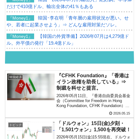
だけで410億ドル、輸出全体の41％もある
韓国･李在明「青年層の雇用状況が悪い。せ
『Money1』
や、若者に起業させよう」⇒ どんな雇用対策だソレ。
【韓国の外貨準備】2026年07月は4,279億ド
『Money1』
ル。外平債の発行「19.4億ドル」
韓国「ここは北朝鮮なのか。選管がサーバー
『Money1』
にウソのデータを入力したのは明白だ」
韓国･李在明さっそく不動産対策で浅薄な発
『Money1』
『CFHK Foundation』「香港は
韓国経済
言。
イラン政権を助長している」⇒
制裁を科せと提言。
韓国は「中国と同じく」投資に不適格な国
『Money1』
2026年05月11日、『香港自由委員会基金
だ。
会（Committee for Freedom in Hong
Kong Foundation, CFHK Foundation）』
『韓国銀行』が「金の保有量を増やします」
『Money1』
が、非常に興味深く「強い内容」のリポ
2026.05.15
ートを出しました。「Oil,...
⇒「金を経由するドル入手」手段ではないのか？
「ドルウォン」15日(金)夕刻・
トピック
韓国･外為取引量「1日当たり1,214.4億ドル」
『Money1』
「1,501ウォン」1,500を再突破！
まで拡大 ⇒ 海外資金の動きに強く左右される状態
2026年05月15日(金)15:55現在、ドルウォ