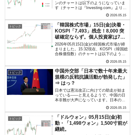
ンのチャートは以下のようになっていま
韓国･帰ってきた李在明。李在明を支持しな
『Money1』
す（チャートは『Investing.com』より引
用）。ローソク足の上が削られましたけ
い「50.5％」に上昇
2026.05.15
れども、「1ドル＝1,500ウォン」を再突
破しています。ウォン安で...
韓国大統領府ボンクラ政策室長が告発された
『Money1』
「韓国株式市場」15日(金)決着・
トピック
KOSPI「7,493」残念！8,000 突
⇒ 国家が行った恐るべき株価操作であり、空前の国政壟断
破確定ならず。個人投資家は7兆
韓国･警察職員が「丸刈りになって抗議活
『Money1』
の買い越し
2026年05月15日(金)の韓国株式市場が締
動」
まりました。15:32現在、KOSPI（韓国総
合株価指数）のチャートは以下のように
なっています（チャートは
中国だけが鉄鋼輸出を異常増加させる ⇒ 中
『Money1』
2026.05.15
『Investing.com』より引用）。大変残念
国の過剰生産が世界を蝕む。
なことに、陰線が伸びて「7,493」で...
中国外交部「日本で数十年来最大
トピック
規模の反戦抗議活動が勃発した」
韓国製造業「半導体絶好調」のウラで他業種
『Money1』
⇒ はっ？
は全般的「不調」⇒ PSIが示す現況は決して良くない。
日本では憲法改正に向けての助走が始ま
っている――と見えるようで、中国の日
【米韓激突案件】韓国消費者院が『クーパ
『Money1』
本非難が大声になっています。日本の憲
ン』1人当たり賠償10万ウォンを認定 ⇒ 総額3兆7,000億
法をどうするのかは日本人自身が決める
2026.05.15
ことで、中国人にとやかくいわれる筋合
韓国で猛暑。南東部では干ばつ
『Money1』
いはありません。ましてや日本にNUKE
「ドルウォン」05月15日(金)初
トピック
で狙いをつけている国が...
動・「1,498ウォン」1,500寸前が
韓国型イージス搭載の次世代駆逐艦
『Money1』
継続。
「KDDX」1番艦、2032年竣工と公示