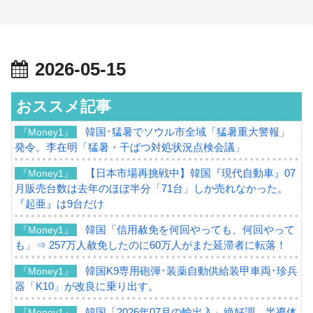
2026-05-15
おススメ記事
韓国･猛暑でソウル市全域「猛暑重大警報」
『Money1』
発令。李在明「猛暑・干ばつ対処状況点検会議」
【日本市場再挑戦中】韓国『現代自動車』07
『Money1』
月販売台数は去年のほぼ半分「71台」しか売れなかった。
『起亜』は9台だけ
韓国「信用赦免を何回やっても、何回やって
『Money1』
も」⇒ 257万人赦免したのに60万人がまた延滞者に転落！
韓国K9専用砲弾･装薬自動供給装甲車両･珍兵
『Money1』
器「K10」が改良に乗り出す。
韓国「2026年07月の輸出入」絶好調。半導体
『Money1』