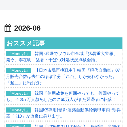
2026-06
おススメ記事
韓国･猛暑でソウル市全域「猛暑重大警報」
『Money1』
発令。李在明「猛暑・干ばつ対処状況点検会議」
【日本市場再挑戦中】韓国『現代自動車』07
『Money1』
月販売台数は去年のほぼ半分「71台」しか売れなかった。
『起亜』は9台だけ
韓国「信用赦免を何回やっても、何回やって
『Money1』
も」⇒ 257万人赦免したのに60万人がまた延滞者に転落！
韓国K9専用砲弾･装薬自動供給装甲車両･珍兵
『Money1』
器「K10」が改良に乗り出す。
韓国「2026年07月の輸出入」絶好調。半導体
『Money1』