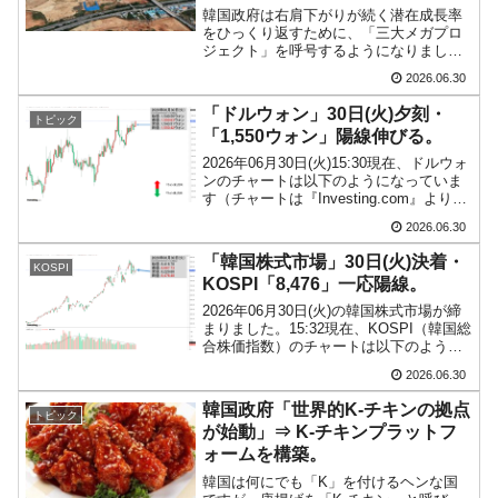
韓国政府は右肩下がりが続く潜在成長率
韓国･帰ってきた李在明。李在明を支持しな
『Money1』
をひっくり返すために、「三大メガプロ
い「50.5％」に上昇
ジェクト」を呼号するようになりまし
た。2026年06月29日、韓国大統領に成り
2026.06.30
おおせた李在明（イ・ジェミョン）さん
韓国大統領府ボンクラ政策室長が告発された
『Money1』
が「大韓民国大跳躍3大メガプロジェクト
「ドルウォン」30日(火)夕刻・
⇒ 国家が行った恐るべき株価操作であり、空前の国政壟断
トピック
国民報告会」を主...
「1,550ウォン」陽線伸びる。
韓国･警察職員が「丸刈りになって抗議活
『Money1』
2026年06月30日(火)15:30現在、ドルウォ
動」
ンのチャートは以下のようになっていま
す（チャートは『Investing.com』より引
用）。陽線が伸びました。現在のところ
中国だけが鉄鋼輸出を異常増加させる ⇒ 中
『Money1』
2026.06.30
「1ドル＝1,550ウォン」近辺の攻防とな
国の過剰生産が世界を蝕む。
っています。ローソク足1...
「韓国株式市場」30日(火)決着・
KOSPI
KOSPI「8,476」一応陽線。
韓国製造業「半導体絶好調」のウラで他業種
『Money1』
は全般的「不調」⇒ PSIが示す現況は決して良くない。
2026年06月30日(火)の韓国株式市場が締
まりました。15:32現在、KOSPI（韓国総
合株価指数）のチャートは以下のように
【米韓激突案件】韓国消費者院が『クーパ
『Money1』
なっています（チャートは
ン』1人当たり賠償10万ウォンを認定 ⇒ 総額3兆7,000億
2026.06.30
『Investing.com』より引用）。一応陽線
で締まりました。KOSPIは「8,47...
韓国政府「世界的K-チキンの拠点
韓国で猛暑。南東部では干ばつ
トピック
『Money1』
が始動」⇒ K-チキンプラットフ
ォームを構築。
韓国型イージス搭載の次世代駆逐艦
『Money1』
韓国は何にでも「K」を付けるヘンな国
「KDDX」1番艦、2032年竣工と公示