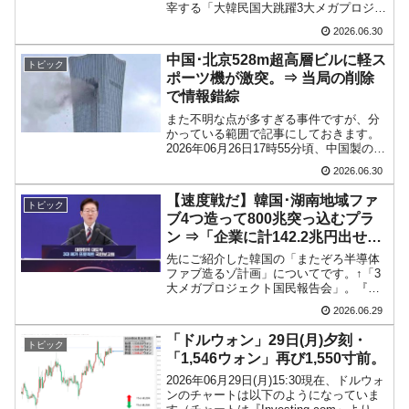
宰する「大韓民国大跳躍3大メガプロジェ
クト国民報告会」が開催されました。本
2026.06.30
件について産業通商資源部が資料、プレ
スリリースを公表したのですが、非常に
中国･北京528m超高層ビルに軽ス
トピック
面白い内容なの...
ポーツ機が激突。⇒ 当局の削除
で情報錯綜
また不明な点が多すぎる事件ですが、分
かっている範囲で記事にしておきます。
2026年06月26日17時55分頃、中国製の軽
スポーツ機・山河SA60L「阿若拉」登録
2026.06.30
番号：B-12PPが、中国・北京朝陽区東三
環付近、北京最高層ビル「中信大厦（中
【速度戦だ】韓国･湖南地域ファ
トピック
国...
ブ4つ造って800兆突っ込むプラ
ン ⇒「企業に計142.2兆円出せ」
という無茶苦茶。
先にご紹介した韓国の「またぞろ半導体
ファブ造るゾ計画」についてです。↑「3
大メガプロジェクト国民報告会」。『サ
ムスン電子』の総帥・李在鎔（イ・ジェ
2026.06.29
ヨン）さん、『SKハイニックス』の総
帥・崔泰源（チェ・テウォン）さんも付
「ドルウォン」29日(月)夕刻・
トピック
き合わされています。ご...
「1,546ウォン」再び1,550寸前。
2026年06月29日(月)15:30現在、ドルウォ
ンのチャートは以下のようになっていま