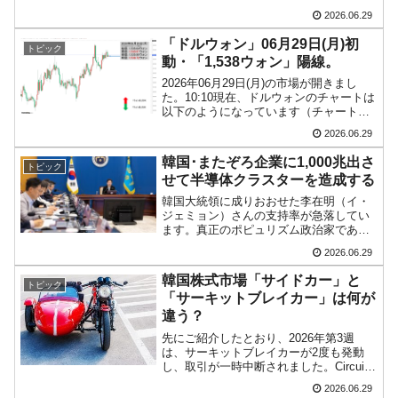
っています（チャートは
2026.06.29
『Investing.com』より引用）。ギャップ
ダウンで始まって現在のところ陰線で
「ドルウォン」06月29日(月)初
トピック
す。K...
動・「1,538ウォン」陽線。
2026年06月29日(月)の市場が開きまし
た。10:10現在、ドルウォンのチャートは
以下のようになっています（チャートは
『Investing.com』より引用）。現在のと
2026.06.29
ころ「1ドル＝1,538ウォン」近辺の攻防
となっています。ローソク足...
韓国･またぞろ企業に1,000兆出さ
トピック
せて半導体クラスターを造成する
韓国大統領に成りおおせた李在明（イ・
ジェミョン）さんの支持率が急落してい
ます。真正のポピュリズム政治家である
李在明（イ・ジェミョン）さんとして
2026.06.29
は、何か自身の求心力を上げるために手
を打たないとなりません。狙いは半導体
韓国株式市場「サイドカー」と
トピック
産業です。韓国政府は『サム...
「サーキットブレイカー」は何が
違う？
先にご紹介したとおり、2026年第3週
は、サーキットブレイカーが2度も発動
し、取引が一時中断されました。Circuit
Breaker（サーキットブレイカー）は、も
2026.06.29
ともと電気設備の遮断器を意味します。