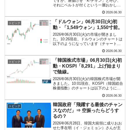
ですが、唐揚げを「K-チキン」と呼び、
それにベルトが付くという一層おかしな
【対日本円】ウォン安が急進！ 日米の協調に
『Money1』
ことになっています。Money1でも先にご
2026.06.30
韓国がいっちょがみしたのでは。
紹介したことがありますが……「まだや
ってるのか！」という話です。韓国メデ
「ドルウォン」06月30日(火)初
トピック
ィア『アジア・ト...
韓国政府『BYD』車への補助金を全廃 ⇒ 実
『Money1』
動・「1,549ウォン」1,550寸前。
は韓国で『BYD』車は売れている。6カ月で対前年同期比1.9
2026年06月30日(火)の市場が開きまし
倍！
た。10:26現在、ドルウォンのチャートは
以下のようになっています（チャートは
在韓米国大使スティールが着韓！⇒ さっそく
『Money1』
『Investing.com』より引用）。前日はな
2026.06.30
んとか陽線で終わりました。本日は現在
空港に詰めかけ「出て行け！」「極右勢力」のプラカードを
のところ陽線。すでに一時「1ドル...
「韓国株式市場」06月30日(火)初
掲げる「在韓反米勢力」
トピック
動・KOSPI「8,291」上げ始まり
韓国政府「2035年までに18.4GW規模のAIデ
『Money1』
で陰線。
ータセンター整備」⇒ だから無理だってば。
2026年06月30日(火)の韓国株式市場が開
きました。10:01現在、KOSPI（韓国総合
JPモルガン「韓国レバレッジETFの清算はほ
株価指数）のチャートは以下のようにな
『Money1』
っています（チャートは
ぼ終わった」
2026.06.30
『Investing.com』より引用）。上げて始
まりましたが、現在のところ陰線。
韓国政府「飛躍する最後のチャン
トピック
KOSP...
スなのだ」⇒ 空振ったらどうす
るの？
2026年06月28日、韓国大統領に成りおお
せた李在明（イ・ジェミョン）さんが主