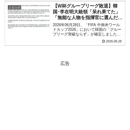
家庭の分電盤に付いているブレーカー
【W杯グループリーグ敗退】韓
トピック
は、電...
国･李在明大統領「呆れ果てた」
「無能な人物を指揮官に選んだ結
果だ」⇒ これが大統領の言葉な
2026年06月28日、「FIFA 中南米ワール
のか？
ドカップ2026」において韓国の「グルー
プリーグ突破ならず」が確定しました。
先にご紹介したとおり、A組に入った韓
2026.06.28
国は「蜜の組でグループリーグ突破は確
実」なとと喜んでいたのですが、南アフ
リカに負...
広告