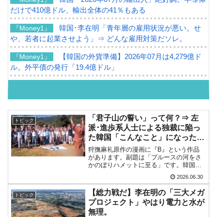
だけで410億ドル、輸出全体の41％もある
韓国･李在明「青年層の雇用状況が悪い。せ
『Money1』
や、若者に起業させよう」⇒ どんな雇用対策だソレ。
【韓国の外貨準備】2026年07月は4,279億ド
『Money1』
ル。外平債の発行「19.4億ドル」
韓国「ここは北朝鮮なのか。選管がサーバー
『Money1』
にウソのデータを入力したのは明白だ」
韓国･李在明さっそく不動産対策で浅薄な発
『Money1』
「君子山の誓い」って何？⇒ 左
トピック
言。
派･進歩系人士による独裁に陥っ
た韓国「こんなこと」になった原
韓国は「中国と同じく」投資に不適格な国
『Money1』
因を遡ると……。
狩撫麻礼原作の漫画に『B』という作品
だ。
があります。副題は「ブルースの河をさ
かのぼりハメットに至る」です。韓国が
『韓国銀行』が「金の保有量を増やします」
『Money1』
左派・進歩系人士による独裁体制になっ
2026.06.30
てしまった原因を知るためには、過去を
⇒「金を経由するドル入手」手段ではないのか？
知らなければなりません。原因の一つと
【総力戦だ】李在明の「三大メガ
トピック
して挙げられるのが「군자...
韓国･外為取引量「1日当たり1,214.4億ドル」
『Money1』
プロジェクト」やはり電力と水が
まで拡大 ⇒ 海外資金の動きに強く左右される状態
無理。