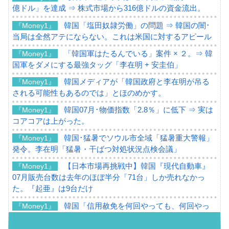
億ドル」を達成 ⇒ 株式市場から316億ドルの資金流出。
韓国「塩田奴隷労働」の問題 ⇒ 韓国の闇･
『Money1』
当局は全然アテにならない。これは米国に対するアピール
「韓国軍はたるんでいる」案件 × ２。⇒ 韓
『Money1』
国軍をダメにする最強タッグ「李在明 + 安圭伯」
韓国メディアが「韓国政府と李在明が吊る
『Money1』
される可能性もあるのでは」とほのめかす。
韓国07月･物価指数「2.8％」に低下 ⇒ 実は
『Money1』
コアコアは上がった。
韓国･猛暑でソウル市全域「猛暑重大警報」
『Money1』
発令。李在明「猛暑・干ばつ対処状況点検会議」
【日本市場再挑戦中】韓国『現代自動車』
『Money1』
07月販売台数は去年のほぼ半分「71台」しか売れなかっ
た。『起亜』は9台だけ
韓国「信用赦免を何回やっても、何回やっ
『Money1』
ても」⇒ 257万人赦免したのに60万人がまた延滞者に転
落！