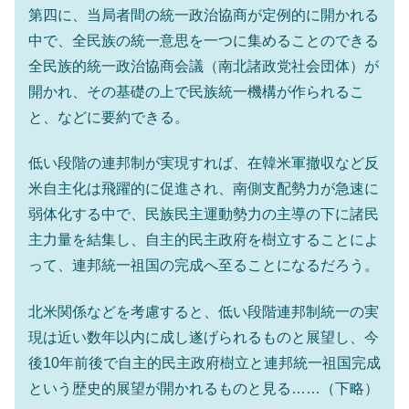
第四に、当局者間の統一政治協商が定例的に開かれる
中で、全民族の統一意思を一つに集めることのできる
全民族的統一政治協商会議（南北諸政党社会団体）が
開かれ、その基礎の上で民族統一機構が作られるこ
と、などに要約できる。
低い段階の連邦制が実現すれば、在韓米軍撤収など反
米自主化は飛躍的に促進され、南側支配勢力が急速に
弱体化する中で、民族民主運動勢力の主導の下に諸民
主力量を結集し、自主的民主政府を樹立することによ
って、連邦統一祖国の完成へ至ることになるだろう。
北米関係などを考慮すると、低い段階連邦制統一の実
現は近い数年以内に成し遂げられるものと展望し、今
後10年前後で自主的民主政府樹立と連邦統一祖国完成
という歴史的展望が開かれるものと見る……（下略）