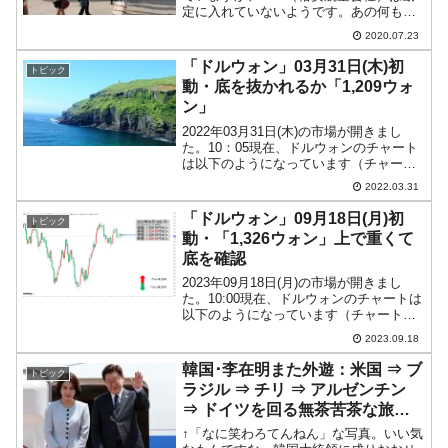
定に入れていないようです。あの何もし
ていない「基幹産業安定基金」の規定に
2020.07.23
よれば、LCCの中で支援対象になるのは
『済州航空』ぐらい※1ですし、「LCCま
「ドルウォン」03月31日(木)初
トピック
とめて3,000...
動・底を抜かれるか「1,209ウォ
ン」
2022年03月31日(木)の市場が開きまし
た。10：05現在、ドルウォンのチャート
は以下のようになっています（チャート
は『Investing.com』より引用）。前日は
2022.03.31
見事にコマ足で締まり、本日もコマ足の
初動です。現在のところ「1ドル＝1...
「ドルウォン」09月18日(月)初
トピック
動・「1,326ウォン」上で重くて
底を確認
2023年09月18日(月)の市場が開きまし
た。10:00現在、ドルウォンのチャートは
以下のようになっています（チャートは
『Investing.com』より引用）。陰線で始
2023.09.18
まっています。上が重いです。現在のと
ころ「1ドル＝1,326ウォン」...
韓国･李在明また外遊：米国 ⇒ ブ
トピック
ラジル ⇒ チリ ⇒ アルゼンチン
⇒ ドイツを回る無茶苦茶な旅
程。
↑「なに笑わろてんねん」な写真。いい気