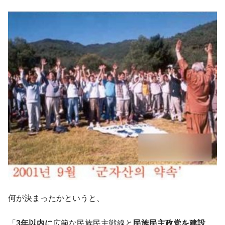
韓国型イージス搭載の次世代駆逐艦
『Money1』
「KDDX」1番艦、2032年竣工と公示
【対日本円】ウォン安が急進！ 日米の協調
『Money1』
に韓国がいっちょがみしたのでは。
韓国政府『BYD』車への補助金を全廃 ⇒ 実
『Money1』
は韓国で『BYD』車は売れている。6カ月で対前年同期比
1.9倍！
在韓米国大使スティールが着韓！⇒ さっそ
『Money1』
く空港に詰めかけ「出て行け！」「極右勢力」のプラカー
ドを掲げる「在韓反米勢力」
韓国政府「2035年までに18.4GW規模のAIデ
『Money1』
ータセンター整備」⇒ だから無理だってば。
JPモルガン「韓国レバレッジETFの清算は
『Money1』
ほぼ終わった」
韓国『国民年金公団』株価暴落で200兆蒸
何が決まったかというと、
『Money1』
発。
「
3年以内に
広範な民族民主戦線と
民族民主政党を建設