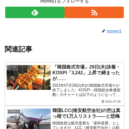
money1をフォローする
money1
関連記事
「韓国株式市場」29日(木)決着・
KOSPI
KOSPI「3,242」上昇で締まった
が……
2021年07月29日(木)の韓国株式市場※が
終了しました。KOSPI（韓国総合株価指
数）のチャートは以下のようになってい
ます（チャートは『Investing.com』より
2021.07.29
引用：以下同）。KOSPI「3,242」と陰線
で締まりましたが、前日...
韓国LCC(格安航空会社)の空は真
韓国経済
っ暗で1万人リストラ――と悲鳴
韓国政府は航空産業を「基幹産業」とし
ていますが、LCC（格安航空会社）は勘