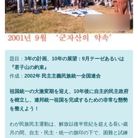
題目：
3年の計画、10年の展望：9月テーゼあるいは
『君子山の約束』
作成：
2002年 民主主義民族統一全国連合
祖国統一の大激変期を迎え、10年後に自主的民主政府
を樹立し、連邦統一祖国を完成するための非常な態勢
を整えよう！
わが民族民主運動は、解放以後半世紀を超える長い歳
月の間、自主・民主・統一の旗印の下で、困難と試練