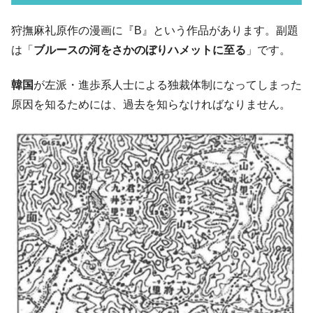
韓国K9専用砲弾･装薬自動供給装甲車両･珍
『Money1』
狩撫麻礼原作の漫画に『B』という作品があります。副題
兵器「K10」が改良に乗り出す。
は「
ブルースの河をさかのぼりハメットに至る
」です。
韓国「2026年07月の輸出入」絶好調。半導
『Money1』
体だけで410億ドル、輸出全体の41％もある
韓国
が左派・進歩系人士による独裁体制になってしまった
韓国･李在明「青年層の雇用状況が悪い。せ
『Money1』
原因を知るためには、過去を知らなければなりません。
や、若者に起業させよう」⇒ どんな雇用対策だソレ。
【韓国の外貨準備】2026年07月は4,279億ド
『Money1』
ル。外平債の発行「19.4億ドル」
韓国「ここは北朝鮮なのか。選管がサーバ
『Money1』
ーにウソのデータを入力したのは明白だ」
韓国･李在明さっそく不動産対策で浅薄な発
『Money1』
言。
韓国は「中国と同じく」投資に不適格な国
『Money1』
だ。
『韓国銀行』が「金の保有量を増やしま
『Money1』
す」⇒「金を経由するドル入手」手段ではないのか？