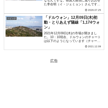
なもんですな。韓国大統領に成りおおせ
た李在明（イ・ジェミョン）さんです
が、先日の「何をしにいったのか分から
2026.07.25
ない欧州出張」から戻ったばかりだとい
うのに、また外遊です。2026年07月24日
「ドルウォン」12月09日(木)初
トピック
～08月03日ま...
動・とりあえず陽線「1,174ウォ
ン」
2021年12月09日(木)の市場が開きまし
た。10：10現在、ドルウォンのチャート
は以下のようになっています（チャート
は『Investing.com』より引用）。前日の
2021.12.09
下げで支持線が割られており、嫌な感じ
になっておりますとりあえず陽線では...
広告