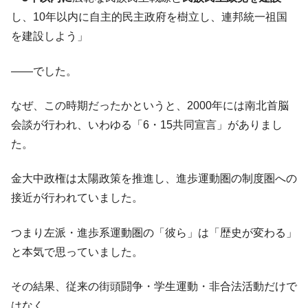
韓国政府「ニセＫ-ブランドを通報しようキ
『Money1』
ャンペーン」⇒ あの名物教授も登場！
し、10年以内に自主的民主政府を樹立し、連邦統一祖国
を建設しよう」
韓国「橋が落ちました」⇒ 耐久性「なさす
『Money1』
ぎ」では。
――でした。
韓国鉄鋼最大手『POSCO』ズブズブ沈む。
『Money1』
営業利益80.2％も減少
なぜ、この時期だったかというと、2000年には南北首脳
米国下院「韓国の公務員個人をターゲット
『Money1』
会談が行われ、いわゆる「6・15共同宣言」がありまし
にぶん殴る法案」提出！⇒ クーパン問題は合衆国企業に対
た。
する差別。許してはおかぬ
韓国ボンクラ政策室長･金容範、株価暴落に
『Money1』
金大中政権は太陽政策を推進し、進歩運動圏の制度圏への
他人事のような発言。
接近が行われていました。
日本の誇る海洋資源調査船『白嶺』は先進技術の
Fact1
塊！
つまり左派・進歩系運動圏の「彼ら」は「歴史が変わる」
夏の甲子園、優勝校を最も多く輩出している都道
Fact1
と本気で思っていました。
府県とは？
今話題の「楽天ライオンズ」とは？
Fact1
その結果、従来の街頭闘争・学生運動・非合法活動だけで
奇跡の毛色「白毛馬」とは？
Fact1
はなく、