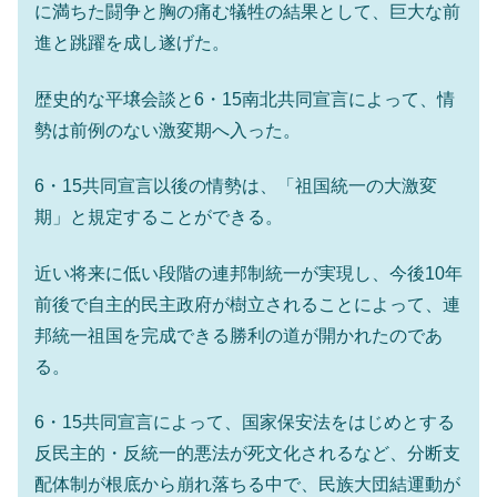
に満ちた闘争と胸の痛む犠牲の結果として、巨大な前
進と跳躍を成し遂げた。
歴史的な平壌会談と6・15南北共同宣言によって、情
勢は前例のない激変期へ入った。
6・15共同宣言以後の情勢は、「祖国統一の大激変
期」と規定することができる。
近い将来に低い段階の連邦制統一が実現し、今後10年
前後で自主的民主政府が樹立されることによって、連
邦統一祖国を完成できる勝利の道が開かれたのであ
る。
6・15共同宣言によって、国家保安法をはじめとする
反民主的・反統一的悪法が死文化されるなど、分断支
配体制が根底から崩れ落ちる中で、民族大団結運動が