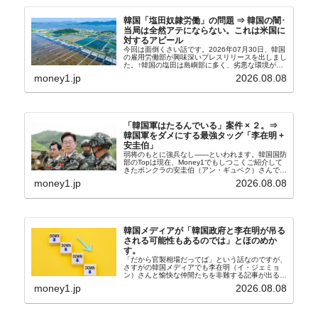
韓国「塩田奴隷労働」の問題 ⇒ 韓国の闇･
当局は全然アテにならない。これは米国に
対するアピール
今回は面倒くさい話です。2026年07月30日、韓国
の雇用労働部が興味深いプレスリリースを出しまし
た。↑韓国の塩田は島嶼部に多く、劣悪な環境が一
般に見られることが少ないため、事件の発覚を妨げ
money1.jp
2026.08.08
たといわれます（後述）。これは、いわゆる「塩田
奴隷...
「韓国軍はたるんでいる」案件 × ２。⇒
韓国軍をダメにする最強タッグ「李在明 +
安圭伯」
弱将のもとに強兵なし――といわれます。韓国国防
部のTopは現在、Money1でもしつこくご紹介して
きたボンクラの安圭伯（アン・ギュベク）さんで
す。↑経済的無知蒙昧な李在明（イ・ジェミョン）
money1.jp
2026.08.08
さんと「韓国初の文官上がり」の国防部長官安圭伯
（アン...
韓国メディアが「韓国政府と李在明が吊る
される可能性もあるのでは」とほのめか
す。
「だから官製相場だってば」という話なのですが、
さすがの韓国メディアでも李在明（イ・ジェミョ
ン）さんと愉快な仲間たちを非難する記事が出るよ
うになっています。もちろん株価の暴落についてで
money1.jp
2026.08.08
『朝鮮日報』に面白い記事が出ています。「東西南
北」というコ...