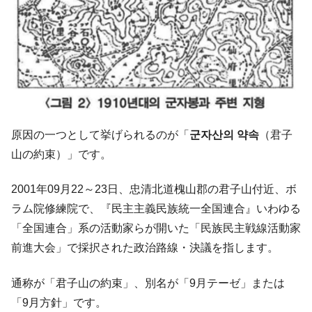
韓国･外為取引量「1日当たり1,214.4億ド
『Money1』
ル」まで拡大 ⇒ 海外資金の動きに強く左右される状態
韓国･帰ってきた李在明。李在明を支持しな
『Money1』
い「50.5％」に上昇
韓国大統領府ボンクラ政策室長が告発され
『Money1』
た ⇒ 国家が行った恐るべき株価操作であり、空前の国政壟
断
原因の一つとして挙げられるのが「
군자산의 약속
（君子
韓国･警察職員が「丸刈りになって抗議活
『Money1』
山の約束）」です。
動」
中国だけが鉄鋼輸出を異常増加させる ⇒ 中
『Money1』
2001年09月22～23日、忠清北道槐山郡の君子山付近、ボ
国の過剰生産が世界を蝕む。
ラム院修練院で、『民主主義民族統一全国連合』いわゆる
韓国製造業「半導体絶好調」のウラで他業
『Money1』
「全国連合」系の活動家らが開いた「民族民主戦線活動家
種は全般的「不調」⇒ PSIが示す現況は決して良くない。
前進大会」で採択された政治路線・決議を指します。
【米韓激突案件】韓国消費者院が『クーパ
『Money1』
ン』1人当たり賠償10万ウォンを認定 ⇒ 総額3兆7,000億
通称が「君子山の約束」、別名が「9月テーゼ」または
韓国で猛暑。南東部では干ばつ
『Money1』
「9月方針」です。