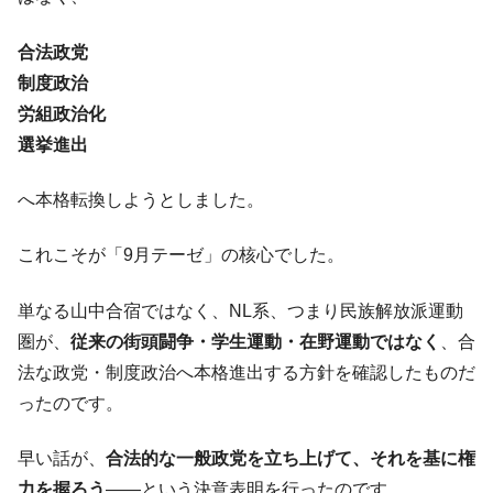
全て勝つといくら？ 競馬GI競走で勝利騎手がもら
Fact1
合法政党
える賞金とは？
制度政治
平成仮面ライダーの意外すぎるモチーフとは？
Fact1
労組政治化
発表から2日で大崩壊、鳴かず飛ばずに終わりそう
Fact1
選挙進出
なスーパーリーグとは？
日本人マスターズ挑戦の歴史。松山以前に最高位
Fact1
へ本格転換しようとしました。
だった選手とは？
甲子園通算本塁打、最多の清原に次いで多く打っ
Fact1
これこそが「9月テーゼ」の核心でした。
ている意外な選手とは？
セレクトセールの高額取引馬が稼いだ金額とは？
Fact1
単なる山中合宿ではなく、NL系、つまり民族解放派運動
圏が、
従来の街頭闘争・学生運動・在野運動ではなく
、合
法な政党・制度政治へ本格進出する方針を確認したものだ
ったのです。
早い話が、
合法的な一般政党を立ち上げて、それを基に権
力を握ろう
――という決意表明を行ったのです。