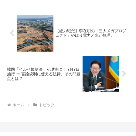
【総力戦だ】李在明の「三大メガプロジ
ェクト」やはり電力と水が無理。
韓国「イルベ規制法」が現実に！ 7月7日
施行 ⇒ 言論統制に使える法律、その問題
点とは？
ホーム
トピック