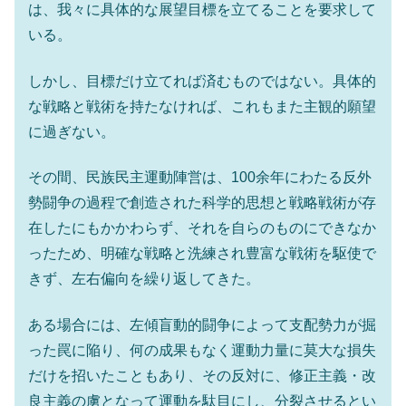
は、我々に具体的な展望目標を立てることを要求して
いる。
しかし、目標だけ立てれば済むものではない。具体的
な戦略と戦術を持たなければ、これもまた主観的願望
に過ぎない。
その間、民族民主運動陣営は、100余年にわたる反外
勢闘争の過程で創造された科学的思想と戦略戦術が存
在したにもかかわらず、それを自らのものにできなか
ったため、明確な戦略と洗練され豊富な戦術を駆使で
きず、左右偏向を繰り返してきた。
ある場合には、左傾盲動的闘争によって支配勢力が掘
った罠に陥り、何の成果もなく運動力量に莫大な損失
だけを招いたこともあり、その反対に、修正主義・改
良主義の虜となって運動を駄目にし、分裂させるとい