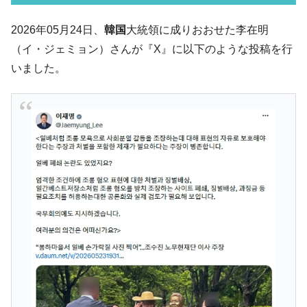
韓国「ここは北朝鮮なのか。選管がサーバ
『Money1』
2026年05月24日、
韓国
大統領に成りおおせた李在明
ーにウソのデータを入力したのは明白だ」
（イ・ジェミョン）さんが『X』に以下のような投稿を行
韓国･李在明さっそく不動産対策で浅薄な発
『Money1』
いました。
言。
韓国は「中国と同じく」投資に不適格な国
『Money1』
だ。
『韓国銀行』が「金の保有量を増やしま
『Money1』
す」⇒「金を経由するドル入手」手段ではないのか？
韓国･外為取引量「1日当たり1,214.4億ド
『Money1』
ル」まで拡大 ⇒ 海外資金の動きに強く左右される状態
韓国･帰ってきた李在明。李在明を支持しな
『Money1』
い「50.5％」に上昇
韓国大統領府ボンクラ政策室長が告発され
『Money1』
た ⇒ 国家が行った恐るべき株価操作であり、空前の国政壟
断
韓国･警察職員が「丸刈りになって抗議活
『Money1』