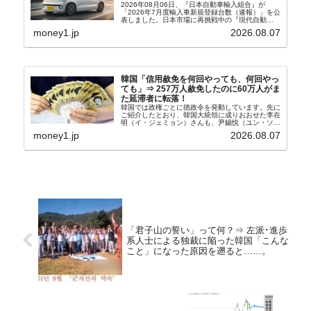
2026年08月06日、『日本自動車輸入組合』が
「2026年7月度輸入車新規登録台数（速報）」を公
表しました。日本市場に再挑戦中の『現代自動
車』、また日本市場を攻略したい『BYD』の販売
money1.jp
2026.08.07
台数はこの中に捉えられているはずです。先月から
は韓国の...
韓国「信用赦免を何回やっても、何回やっ
ても」⇒ 257万人赦免したのに60万人がま
た延滞者に転落！
韓国では政権ごとに徳政令を発動しています。先に
ご紹介したとおり、韓国大統領に成りおおせた李在
明（イ・ジェミョン）さんも、尹錫悦（ユン・ソギ
ョル）前政権が行った――「新出発基金」をバッド
money1.jp
2026.08.07
バンクにして不良債権の買い取りを行い、分割償還
や元利減免...
「君子山の誓い」って何？⇒ 左派･進歩
系人士による独裁に陥った韓国「こんな
こと」になった原因を遡ると……。