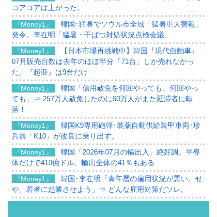
コアコアは上がった。
韓国･猛暑でソウル市全域「猛暑重大警報」
『Money1』
発令。李在明「猛暑・干ばつ対処状況点検会議」
【日本市場再挑戦中】韓国『現代自動車』
『Money1』
07月販売台数は去年のほぼ半分「71台」しか売れなかっ
た。『起亜』は9台だけ
韓国「信用赦免を何回やっても、何回やっ
『Money1』
ても」⇒ 257万人赦免したのに60万人がまた延滞者に転
落！
韓国K9専用砲弾･装薬自動供給装甲車両･珍
『Money1』
兵器「K10」が改良に乗り出す。
韓国「2026年07月の輸出入」絶好調。半導
『Money1』
体だけで410億ドル、輸出全体の41％もある
韓国･李在明「青年層の雇用状況が悪い。せ
『Money1』
や、若者に起業させよう」⇒ どんな雇用対策だソレ。
【韓国の外貨準備】2026年07月は4,279億ド
『Money1』
ル。外平債の発行「19.4億ドル」