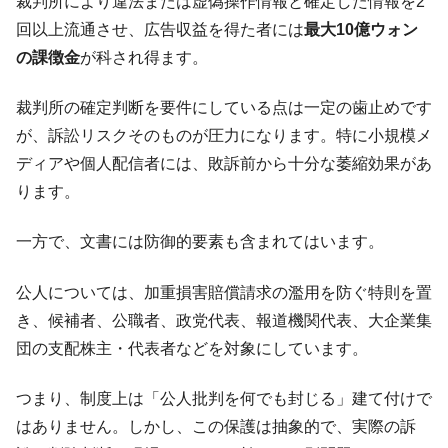
裁判所により違法または虚偽操作情報と確定した情報を2
回以上流通させ、広告収益を得た者には
最大10億ウォン
の課徴金
が科され得ます。
裁判所の確定判断を要件にしている点は一定の歯止めです
が、訴訟リスクそのものが圧力になります。特に小規模メ
ディアや個人配信者には、敗訴前から十分な萎縮効果があ
ります。
一方で、文書には防御的要素も含まれてはいます。
公人については、加重損害賠償請求の濫用を防ぐ特則を置
き、候補者、公職者、政党代表、報道機関代表、大企業集
団の支配株主・代表者などを対象にしています。
つまり、制度上は「公人批判を何でも封じる」建て付けで
はありません。しかし、この保護は抽象的で、実際の訴