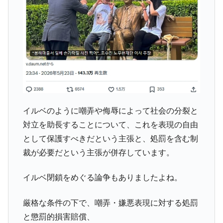
動」
中国だけが鉄鋼輸出を異常増加させる ⇒ 中
『Money1』
国の過剰生産が世界を蝕む。
韓国製造業「半導体絶好調」のウラで他業
『Money1』
種は全般的「不調」⇒ PSIが示す現況は決して良くない。
【米韓激突案件】韓国消費者院が『クーパ
『Money1』
ン』1人当たり賠償10万ウォンを認定 ⇒ 総額3兆7,000億
韓国で猛暑。南東部では干ばつ
『Money1』
イルベのように嘲弄や侮辱によって社会の分裂と
韓国型イージス搭載の次世代駆逐艦
『Money1』
対立を助長することについて、これを表現の自由
「KDDX」1番艦、2032年竣工と公示
として保護すべきだという主張と、処罰を含む制
【対日本円】ウォン安が急進！ 日米の協調
『Money1』
裁が必要だという主張が併存しています。
に韓国がいっちょがみしたのでは。
韓国政府『BYD』車への補助金を全廃 ⇒ 実
イルベ閉鎖をめぐる論争もありましたよね。
『Money1』
は韓国で『BYD』車は売れている。6カ月で対前年同期比
1.9倍！
厳格な条件の下で、嘲弄・嫌悪表現に対する処罰
在韓米国大使スティールが着韓！⇒ さっそ
『Money1』
と懲罰的損害賠償、