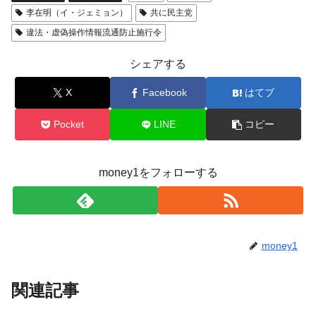
李在明（イ・ジェミョン）
共に民主党
違法・虚偽操作情報流通防止施行令
シェアする
X
Facebook
はてブ
Pocket
LINE
コピー
money1をフォローする
money1
関連記事