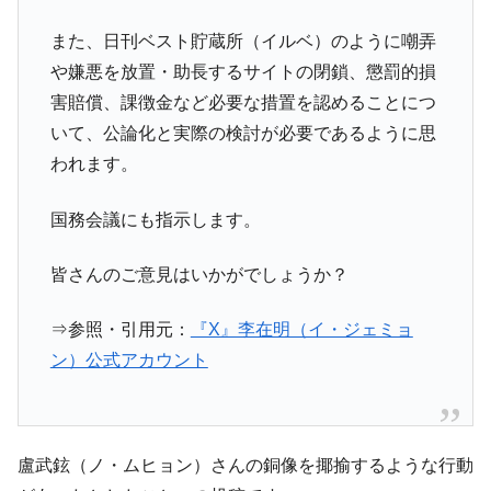
く空港に詰めかけ「出て行け！」「極右勢力」のプラカー
ドを掲げる「在韓反米勢力」
また、日刊ベスト貯蔵所（イルベ）のように嘲弄
韓国政府「2035年までに18.4GW規模のAIデ
『Money1』
や嫌悪を放置・助長するサイトの閉鎖、懲罰的損
ータセンター整備」⇒ だから無理だってば。
害賠償、課徴金など必要な措置を認めることにつ
JPモルガン「韓国レバレッジETFの清算は
『Money1』
いて、公論化と実際の検討が必要であるように思
ほぼ終わった」
われます。
韓国『国民年金公団』株価暴落で200兆蒸
『Money1』
発。
国務会議にも指示します。
韓国政府「ニセＫ-ブランドを通報しようキ
『Money1』
ャンペーン」⇒ あの名物教授も登場！
皆さんのご意見はいかがでしょうか？
韓国「橋が落ちました」⇒ 耐久性「なさす
『Money1』
⇒参照・引用元：
『X』李在明（イ・ジェミョ
ぎ」では。
ン）公式アカウント
韓国鉄鋼最大手『POSCO』ズブズブ沈む。
『Money1』
営業利益80.2％も減少
米国下院「韓国の公務員個人をターゲット
『Money1』
にぶん殴る法案」提出！⇒ クーパン問題は合衆国企業に対
盧武鉉（ノ・ムヒョン）さんの銅像を揶揄するような行動
する差別。許してはおかぬ