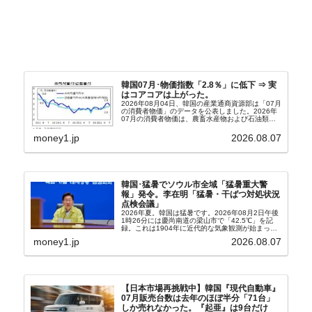
韓国07月･物価指数「2.8％」に低下 ⇒ 実
はコアコアは上がった。
2026年08月04日、韓国の産業通商資源部は「07月
の消費者物価」のデータを公表しました。2026年
07月の消費者物価は、農畜水産物および石油類の
上昇率が鈍化したことなどにより、前年同月比
2.8％上昇（06月は3.2％）となり、上昇率は前...
money1.jp
2026.08.07
韓国･猛暑でソウル市全域「猛暑重大警
報」発令。李在明「猛暑・干ばつ対処状況
点検会議」
2026年夏。韓国は猛暑です。2026年08月2日午後
1時26分には慶尚南道の梁山市で「42.5℃」を記
録。これは1904年に近代的な気象観測が始まって
以来の韓国史上最高気温です。08月04日には、ソ
money1.jp
2026.08.07
ウル市全域への「猛暑重大警報」が発令され...
【日本市場再挑戦中】韓国『現代自動車』
07月販売台数は去年のほぼ半分「71台」
しか売れなかった。『起亜』は9台だけ