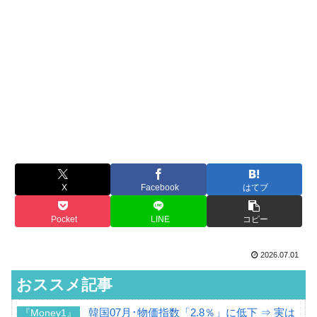
X
Facebook
はてブ
Pocket
LINE
コピー
2026.07.01
おススメ記事
韓国07月･物価指数「2.8％」に低下 ⇒ 実は
『Money1』