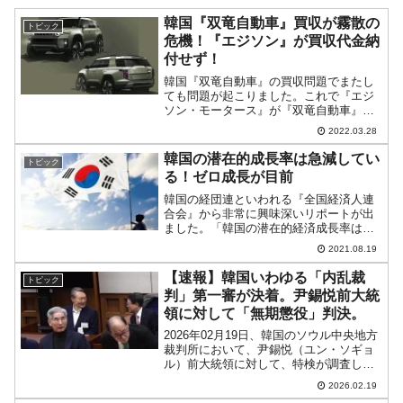
韓国『双竜自動車』買収が霧散の
トピック
危機！『エジソン』が買収代金納
付せず！
韓国『双竜自動車』の買収問題でまたし
ても問題が起こりました。これで『エジ
ソン・モータース』が『双竜自動車』の
買収がダメになるかもしれません。2022
2022.03.28
年03月25日、『双竜自動車』の優先買収
者として選ばれた『エジソン・モーター
韓国の潜在的成長率は急減してい
トピック
ス』は、買収代金...
る！ゼロ成長が目前
韓国の経団連といわれる『全国経済人連
合会』から非常に興味深いリポートが出
ました。「韓国の潜在的経済成長率は低
下し続けている」という内容です。「生
2021.08.19
産可能人口1人当たりの潜在的経済成長
率」を計算して以下のようにまとめてい
【速報】韓国いわゆる「内乱裁
トピック
ます。⇒参照・引用元：『...
判」第一審が決着。尹錫悦前大統
領に対して「無期懲役」判決。
2026年02月19日、韓国のソウル中央地方
裁判所において、尹錫悦（ユン・ソギョ
ル）前大統領に対して、特検が調査して
いた、いわゆる「内乱裁判」についての
2026.02.19
判決が出ました。↑2026年02月19日、ソ