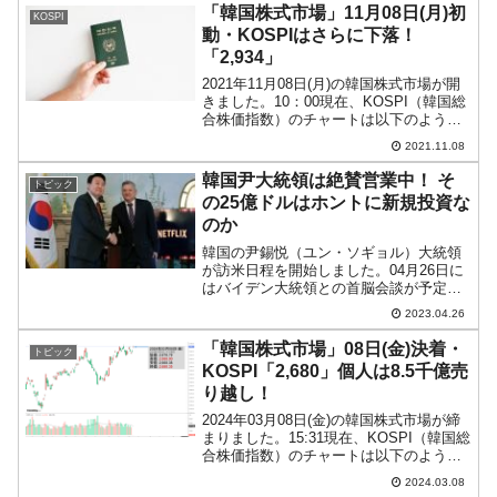
ウル中央地方裁判所の前に集まった尹支
「韓国株式市場」11月08日(月)初
KOSPI
持者の皆...
動・KOSPIはさらに下落！
「2,934」
2021年11月08日(月)の韓国株式市場が開
きました。10：00現在、KOSPI（韓国総
合株価指数）のチャートは以下のように
なっています（チャートは
2021.11.08
『Investing.com』より引用）。上がらな
いですねぇ……というプライスアクショ
韓国尹大統領は絶賛営業中！ そ
トピック
ンで...
の25億ドルはホントに新規投資な
のか
韓国の尹錫悦（ユン・ソギョル）大統領
が訪米日程を開始しました。04月26日に
はバイデン大統領との首脳会談が予定さ
れています。それに先立ち、尹錫悦（ユ
2023.04.26
ン・ソギョル）大統領は『Netflix』テッ
ド・サランドスCEOと会いました。
「韓国株式市場」08日(金)決着・
トピック
↑『Netfl...
KOSPI「2,680」個人は8.5千億売
り越し！
2024年03月08日(金)の韓国株式市場が締
まりました。15:31現在、KOSPI（韓国総
合株価指数）のチャートは以下のように
なっています（チャートは
2024.03.08
『Investing.com』より引用）。陽線で締