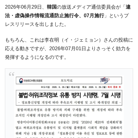
奇跡の毛色「白毛馬」とは？
Fact1
2026年06月29日、
韓国
の放送メディア通信委員会が「
違
全て勝つといくら？ 競馬GI競走で勝利騎手がもら
Fact1
法・虚偽操作情報流通防止施行令、07月施行
」というプ
える賞金とは？
レスリリースを出しました。
平成仮面ライダーの意外すぎるモチーフとは？
Fact1
もちろん、これは李在明（イ・ジェミョン）さんの投稿に
発表から2日で大崩壊、鳴かず飛ばずに終わりそう
Fact1
応える動きですが、2026年07月01日よりさっそく効力を
なスーパーリーグとは？
発揮するようになるのです。
日本人マスターズ挑戦の歴史。松山以前に最高位
Fact1
だった選手とは？
甲子園通算本塁打、最多の清原に次いで多く打っ
Fact1
ている意外な選手とは？
セレクトセールの高額取引馬が稼いだ金額とは？
Fact1