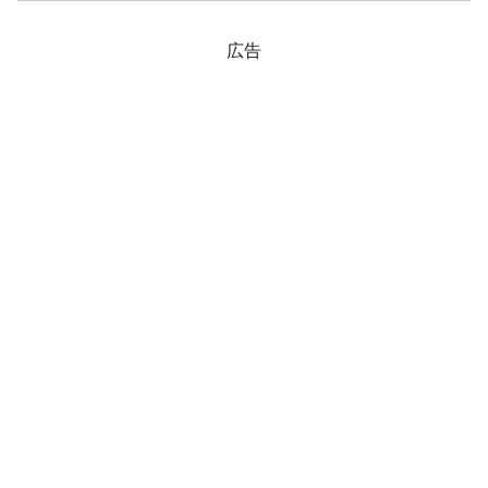
まりましたが、「止まるべきところ」で
止...
広告