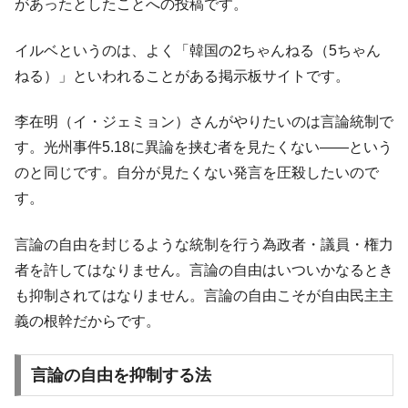
があったとしたことへの投稿です。
韓国ボンクラ政策室長･金容範、株価暴落に
『Money1』
他人事のような発言。
イルベというのは、よく「韓国の2ちゃんねる（5ちゃん
韓国半導体『SKハイニックス』2026年2Qの
『Money1』
ねる）」といわれることがある掲示板サイトです。
業績「史上最高益」当期純利益は前年同期比13.4倍に。
韓国･加徳島新国際空港「またも暗礁」の危
李在明（イ・ジェミョン）さんがやりたいのは言論統制で
『Money1』
機 ⇒ 10.7兆では損が出るからできない。
す。光州事件5.18に異論を挟む者を見たくない――という
【速報】韓国株式市場の暴落・本日07月29
『Money1』
のと同じです。自分が見たくない発言を圧殺したいので
日(水)もサイドカー・サーキットブレイカーの二段コンボ
す。
発動！
IT産業は人を雇用する効果は低い。全産業の
『Money1』
言論の自由を封じるような統制を行う為政者・議員・権力
半分未満しか雇用を生まない
者を許してはなりません。言論の自由はいついかなるとき
日本の誇る海洋資源調査船『白嶺』は先進技術の
Fact1
も抑制されてはなりません。言論の自由こそが自由民主主
塊！
義の根幹だからです。
夏の甲子園、優勝校を最も多く輩出している都道
Fact1
府県とは？
言論の自由を抑制する法
今話題の「楽天ライオンズ」とは？
Fact1