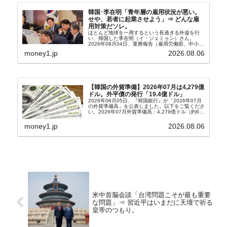
韓国･李在明「青年層の雇用状況が悪い。
せや、若者に起業させよう」⇒ どんな雇
用対策だソレ。
ほとんど地球を一周するという長過ぎる外遊を行
い、帰国した李在明（イ・ジェミョン）さん。
2026年08月04日、業務報告（雇用労働部、中小ベ
ンチャー企業部、公正取引委員会）を主催。この席
money1.jp
2026.08.06
上、韓国大統領に成りおおせた李在明（イ・ジェミ
ョン）さん...
【韓国の外貨準備】2026年07月は4,279億
ドル。外平債の発行「19.4億ドル」
2026年08月05日、『韓国銀行』が「2026年07月
の外貨準備高」を公表しました。以下をご覧くださ
い。2026年07月外貨準備高：4,279億ドル（約67
兆4,456億円）※前月比：+6億ドル＜＜内訳＞＞
⇒Securities：3,80...
money1.jp
2026.08.06
米中首脳会談「台湾問題こそが最も重要
な問題」⇒ 習近平はいまだに天壇で祈る
皇帝のつもり。