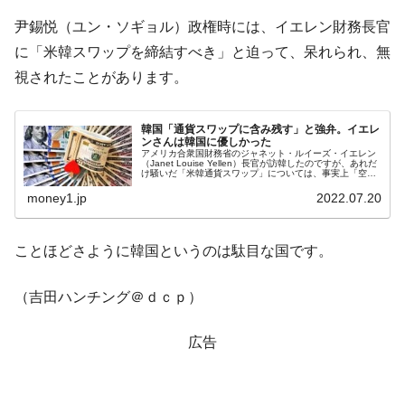
尹錫悦（ユン・ソギョル）政権時には、イエレン財務長官
に「米韓スワップを締結すべき」と迫って、呆れられ、無
視されたことがあります。
韓国「通貨スワップに含み残す」と強弁。イエレ
ンさんは韓国に優しかった
アメリカ合衆国財務省のジャネット・ルイーズ・イエレン
（Janet Louise Yellen）長官が訪韓したのですが、あれだ
け騒いだ「米韓通貨スワップ」については、事実上「空振
り」しました。韓国メディア『中央日報（日本語版）』の
記事から一部...
money1.jp
2022.07.20
ことほどさように韓国というのは駄目な国です。
（吉田ハンチング＠ｄｃｐ）
広告