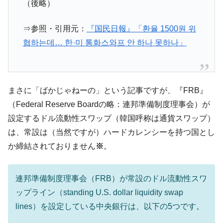
（後略）
⇒参照・引用元：
『国民日報』「환율 1500원 위
협하는데… 한·미 통화스와프 안 하나 못하나」
まさに「ばかじゃねーの」という記事ですが、『FRB』
（Federal Reserve Boardの略：連邦準備制度理事会）が
設定するドル流動性スワップ（韓国呼称は通貨スワップ）
は、常設は（当然ですが）ハードカレンシーを持つ国とし
か締結されておりません
※
。
連邦準備制度理事会（FRB）が常設のドル流動性スワ
ップライン（standing U.S. dollar liquidity swap
lines）を設定している中央銀行は、以下の5つです。