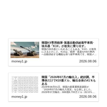
韓国K9専用砲弾･装薬自動供給装甲車両･
珍兵器「K10」が改良に乗り出す。
韓国の珍兵器といわれることもある「K10」が改良
に入るとのこと。K10は、砲弾・装薬をK9の車内
へ自動供給する機能を持つ装甲車両です。韓国メデ
ィア『Chosun Biz』が報じていますので、同記事
から以下に一部を引きます。2005年に初めて...
money1.jp
2026.08.06
韓国「2026年07月の輸出入」絶好調。半
導体だけで410億ドル、輸出全体の41％も
ある
2026年08月01日、韓国の産業通商資源部が
「2026年07月の輸出入現況」を公表しました。
2026年07月輸出：988億8,700万ドル（62.8％）
輸入：685億6,300万ドル（26.5％）貿易収支：
money1.jp
2026.08.06
303億2,400万ドル2026...