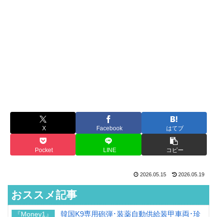
X
Facebook
はてブ
Pocket
LINE
コピー
2026.05.15
2026.05.19
おススメ記事
韓国K9専用砲弾･装薬自動供給装甲車両･珍
『Money1』