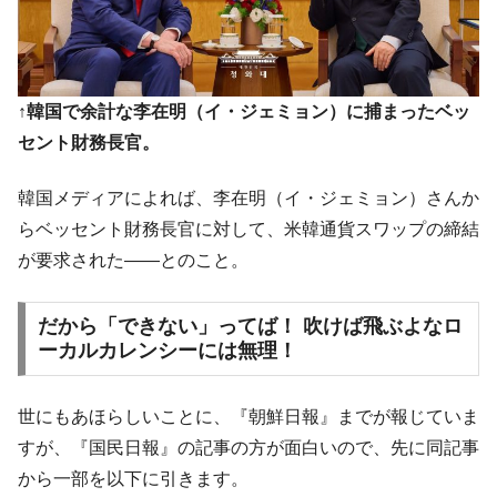
韓国「橋が落ちました」⇒ 耐久性「なさす
『Money1』
ぎ」では。
韓国鉄鋼最大手『POSCO』ズブズブ沈む。
『Money1』
営業利益80.2％も減少
↑韓国で余計な李在明（イ・ジェミョン）に捕まったベッ
セント財務長官。
米国下院「韓国の公務員個人をターゲット
『Money1』
にぶん殴る法案」提出！⇒ クーパン問題は合衆国企業に対
する差別。許してはおかぬ
韓国メディアによれば、李在明（イ・ジェミョン）さんか
韓国ボンクラ政策室長･金容範、株価暴落に
らベッセント財務長官に対して、米韓通貨スワップの締結
『Money1』
他人事のような発言。
が要求された――とのこと。
韓国半導体『SKハイニックス』2026年2Qの
『Money1』
業績「史上最高益」当期純利益は前年同期比13.4倍に。
だから「できない」ってば！ 吹けば飛ぶよなロ
ーカルカレンシーには無理！
韓国･加徳島新国際空港「またも暗礁」の危
『Money1』
機 ⇒ 10.7兆では損が出るからできない。
【速報】韓国株式市場の暴落・本日07月29
『Money1』
世にもあほらしいことに、『朝鮮日報』までが報じていま
日(水)もサイドカー・サーキットブレイカーの二段コンボ
すが、『国民日報』の記事の方が面白いので、先に同記事
発動！
から一部を以下に引きます。