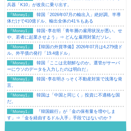
兵器「K10」が改良に乗り出す。
韓国「2026年07月の輸出入」絶好調。半導
『Money1』
体だけで410億ドル、輸出全体の41％もある
韓国･李在明「青年層の雇用状況が悪い。せ
『Money1』
や、若者に起業させよう」⇒ どんな雇用対策だソレ。
【韓国の外貨準備】2026年07月は4,279億ド
『Money1』
ル。外平債の発行「19.4億ドル」
韓国「ここは北朝鮮なのか。選管がサーバ
『Money1』
ーにウソのデータを入力したのは明白だ」
韓国･李在明さっそく不動産対策で浅薄な発
『Money1』
言。
韓国は「中国と同じく」投資に不適格な国
『Money1』
だ。
『韓国銀行』が「金の保有量を増やしま
『Money1』
す」⇒「金を経由するドル入手」手段ではないのか？
韓国･外為取引量「1日当たり1,214.4億ド
『Money1』