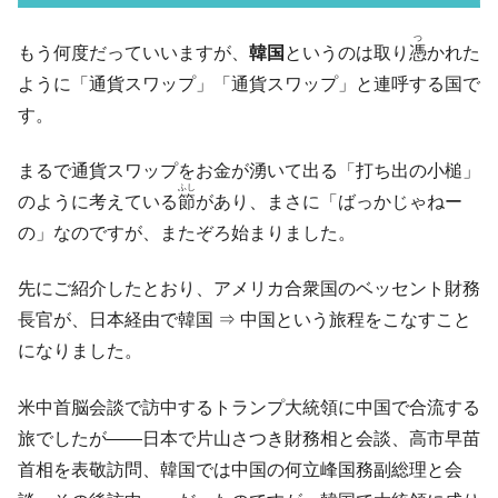
ル」まで拡大 ⇒ 海外資金の動きに強く左右される状態
つ
韓国･帰ってきた李在明。李在明を支持しな
『Money1』
もう何度だっていいますが、
韓国
というのは取り
憑
かれた
い「50.5％」に上昇
ように「通貨スワップ」「通貨スワップ」と連呼する国で
韓国大統領府ボンクラ政策室長が告発され
『Money1』
す。
た ⇒ 国家が行った恐るべき株価操作であり、空前の国政壟
断
まるで通貨スワップをお金が湧いて出る「打ち出の小槌」
ふし
韓国･警察職員が「丸刈りになって抗議活
『Money1』
のように考えている
節
があり、まさに「ばっかじゃねー
動」
の」なのですが、またぞろ始まりました。
中国だけが鉄鋼輸出を異常増加させる ⇒ 中
『Money1』
国の過剰生産が世界を蝕む。
先にご紹介したとおり、アメリカ合衆国のベッセント財務
韓国製造業「半導体絶好調」のウラで他業
『Money1』
長官が、日本経由で韓国 ⇒ 中国という旅程をこなすこと
種は全般的「不調」⇒ PSIが示す現況は決して良くない。
になりました。
【米韓激突案件】韓国消費者院が『クーパ
『Money1』
ン』1人当たり賠償10万ウォンを認定 ⇒ 総額3兆7,000億
米中首脳会談で訪中するトランプ大統領に中国で合流する
旅でしたが――日本で片山さつき財務相と会談、高市早苗
韓国で猛暑。南東部では干ばつ
『Money1』
首相を表敬訪問、韓国では中国の何立峰国務副総理と会
韓国型イージス搭載の次世代駆逐艦
『Money1』