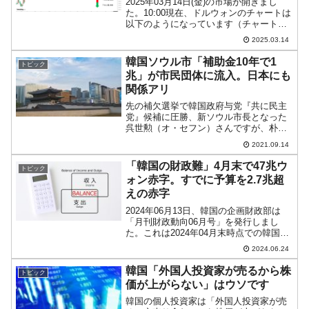
2025年03月14日(金)の市場が開きまし
た。10:00現在、ドルウォンのチャートは
以下のようになっています（チャートは
『Investing.com』より引用）。これから
2025.03.14
ローソク足の調整が入るかもしれません
が、結局コマ足になりました。現在...
韓国ソウル市「補助金10年で1
トピック
兆」が市民団体に流入。日本にも
関係アリ
先の補欠選挙で韓国政府与党『共に民主
党』候補に圧勝、新ソウル市長となった
呉世勲（オ・セフン）さんですが、朴元
淳（パク・ウォンスン）前市長が行って
2021.09.14
いた事業について見直しを行っていま
す。先にご紹介しましたが、「ソウル市
「韓国の財政難」4月末で47兆ウ
トピック
民の家の空きスペースに太陽...
ォン赤字。すでに予算を2.7兆超
えの赤字
2024年06月13日、韓国の企画財政部は
「月刊財政動向06月号」を発行しまし
た。これは2024年04月末時点での韓国政
府の財政についてのリポートです。
2024.06.24
Money1でもご紹介してきたとおり、韓国
政府は非常な財政難に陥ってします。理
韓国「外国人投資家が売るから株
トピック
由は2つ。...
価が上がらない」はウソです
韓国の個人投資家は「外国人投資家が売