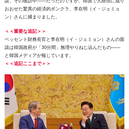
談、その後訪中――だったのですが、韓国で大統領に成り
「KDDX」1番艦、2032年竣工と公示
おおせた驚異の経済的ボンクラ、李在明（イ・ジェミョ
【対日本円】ウォン安が急進！ 日米の協調
『Money1』
に韓国がいっちょがみしたのでは。
ン）さんに捕まりました。
韓国政府『BYD』車への補助金を全廃 ⇒ 実
『Money1』
＜＜重要な追記＞＞
は韓国で『BYD』車は売れている。6カ月で対前年同期比
1.9倍！
ベッセント財務長官と李在明（イ・ジェミョン）さんの面
談は韓国政府が「30分間」無理やりねじ込んだもの――
在韓米国大使スティールが着韓！⇒ さっそ
『Money1』
く空港に詰めかけ「出て行け！」「極右勢力」のプラカー
と韓国メディアが報じています。
ドを掲げる「在韓反米勢力」
＜＜追記ここまで＞＞
韓国政府「2035年までに18.4GW規模のAIデ
『Money1』
ータセンター整備」⇒ だから無理だってば。
JPモルガン「韓国レバレッジETFの清算は
『Money1』
ほぼ終わった」
韓国『国民年金公団』株価暴落で200兆蒸
『Money1』
発。
韓国政府「ニセＫ-ブランドを通報しようキ
『Money1』
ャンペーン」⇒ あの名物教授も登場！