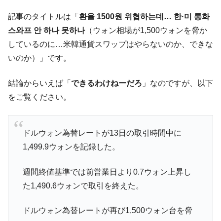
IT産業は人を雇用する効果は低い。全産業の
『Money1』
半分未満しか雇用を生まない
記事のタイトルは「
환율 1500원 위협하는데… 한·미 통화
韓国「株式市場が賭博場のように変質した
『Money1』
스와프 안 하나 못하나
（ウォン相場が1,500ウォンを脅か
のは政界の責任だ」
しているのに…米韓通貨スワップはやらないのか、できな
韓国「2026年1Q 資金循環統計」面白い結果
『Money1』
いのか）」です。
に。
韓国化学企業最大手『ロッテケミカル』純
『Money1』
結論からいえば「
できるわけねーだろ
」なのですが、以下
借入金が約8兆。信用格付け「ネガティブ」にダウン
をご覧ください。
韓国株式市場･暗黒の火曜日。サーキットブ
『Money1』
レイカーも発動！ 半導体2銘柄の暴落
ドルウォン為替レートが13日の取引時間中に
日本の誇る海洋資源調査船『白嶺』は先進技術の
Fact1
1,499.9ウォンを記録した。
塊！
夏の甲子園、優勝校を最も多く輩出している都道
Fact1
週間終値基準では前営業日より0.7ウォン上昇し
府県とは？
た1,490.6ウォンで取引を終えた。
今話題の「楽天ライオンズ」とは？
Fact1
奇跡の毛色「白毛馬」とは？
Fact1
ドルウォン為替レートが再び1,500ウォン台を脅