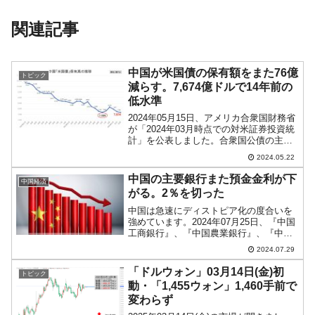
関連記事
中国が米国債の保有額をまた76億
トピック
減らす。7,674億ドルで14年前の
低水準
2024年05月15日、アメリカ合衆国財務省
が「2024年03月時点での対米証券投資統
計」を公表しました。合衆国公債の主要
ホルダーの保有金額によると、中国は
2024.05.22
「7,674億ドル」でした。対前月比で
「-76億ドル」です。2022年01月からの
中国の主要銀行また預金金利が下
中国経済
推...
がる。2％を切った
中国は急速にディストピア化の度合いを
強めています。2024年07月25日、『中国
工商銀行』、『中国農業銀行』、『中国
建設銀行』、『中国銀行』、『交通銀
2024.07.29
行』、『郵便貯蓄銀行』の中国主要銀行6
行が預金金利を引き下げると公表しまし
「ドルウォン」03月14日(金)初
トピック
た。中国の識者は...
動・「1,455ウォン」1,460手前で
変わらず