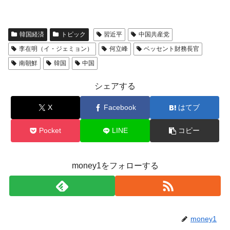
韓国経済
トピック
習近平
中国共産党
李在明（イ・ジェミョン）
何立峰
ベッセント財務長官
南朝鮮
韓国
中国
シェアする
X
Facebook
はてブ
Pocket
LINE
コピー
money1をフォローする
money1