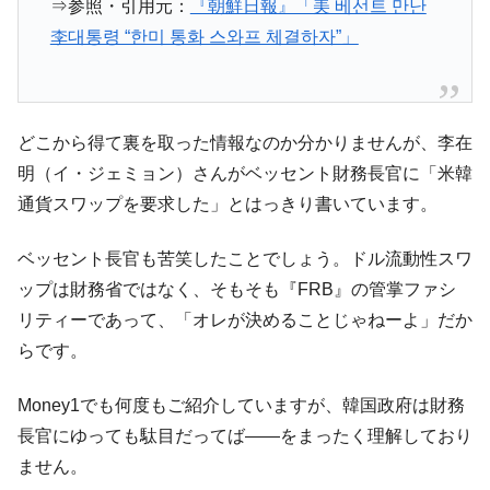
⇒参照・引用元：
『朝鮮日報』「美 베선트 만난
李대통령 “한미 통화 스와프 체결하자”」
どこから得て裏を取った情報なのか分かりませんが、李在
明（イ・ジェミョン）さんがベッセント財務長官に「米韓
通貨スワップを要求した」とはっきり書いています。
ベッセント長官も苦笑したことでしょう。ドル流動性スワ
ップは財務省ではなく、そもそも『FRB』の管掌ファシ
リティーであって、「オレが決めることじゃねーよ」だか
らです。
Money1でも何度もご紹介していますが、韓国政府は財務
長官にゆっても駄目だってば――をまったく理解しており
ません。