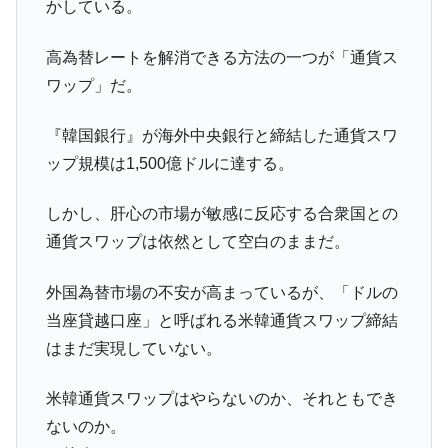
全て勝つといくら？ 競馬GI競走で勝利騎手がもら
Fact1
かしている。
える賞金とは？
高為替レートを解消できる方法の一つが「通貨ス
平成仮面ライダーの意外すぎるモチーフとは？
Fact1
ワップ」だ。
発表から2日で大崩壊、鳴かず飛ばずに終わりそう
Fact1
なスーパーリーグとは？
『韓国銀行』が海外中央銀行と締結した通貨スワ
日本人マスターズ挑戦の歴史。松山以前に最高位
Fact1
ップ規模は1,500億ドルに達する。
だった選手とは？
甲子園通算本塁打、最多の清原に次いで多く打っ
Fact1
しかし、肝心の市場が敏感に反応する合衆国との
ている意外な選手とは？
通貨スワップは依然として空白のままだ。
セレクトセールの高額取引馬が稼いだ金額とは？
Fact1
外国為替市場の不安が高まっているが、「ドルの
当座貸越口座」と呼ばれる米韓通貨スワップ締結
はまだ実現していない。
米韓通貨スワップはやらないのか、それともでき
ないのか。