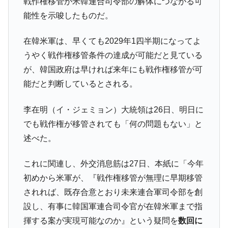
戦作権移管が米韓連合司令部の解体につながる可
能性を示唆したものだ。
韓国『国民年金公団』株価暴落で200兆蒸
『Money1』
発。
在韓米軍は、早くても2029年1四半期になってよ
韓国政府「ニセＫ-ブランドを通報しようキ
『Money1』
ャンペーン」⇒ あの名物教授も登場！
うやく戦作権移管条件の達成が可能だと見ている
が、韓国政府は早ければ来年にも戦作権移管が可
韓国「橋が落ちました」⇒ 耐久性「なさす
『Money1』
ぎ」では。
能だと判断しているとされる。
韓国鉄鋼最大手『POSCO』ズブズブ沈む。
『Money1』
李在明（イ・ジェミョン）大統領は26日、明日に
営業利益80.2％も減少
でも戦作権が移管されても「何の問題もない」と
日本の誇る海洋資源調査船『白嶺』は先進技術の
Fact1
述べた。
塊！
夏の甲子園、優勝校を最も多く輩出している都道
Fact1
これに関連し、外交消息筋は27日、本紙に「今年
府県とは？
初めから米軍が、『戦作権移管が無理に早期移管
今話題の「楽天ライオンズ」とは？
Fact1
されれば、既存合意とおり未来連合軍司令部を創
奇跡の毛色「白毛馬」とは？
Fact1
設し、有事に韓国軍連合司令官が在韓米軍まで指
全て勝つといくら？ 競馬GI競走で勝利騎手がもら
Fact1
揮する案が実現可能なのか』という疑問を
数回に