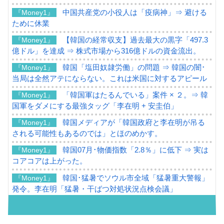
中国共産党の小役人は「疫病神」⇒ 避ける
『Money1』
ために休業
【韓国の経常収支】過去最大の黒字「497.3
『Money1』
億ドル」を達成 ⇒ 株式市場から316億ドルの資金流出。
韓国「塩田奴隷労働」の問題 ⇒ 韓国の闇･
『Money1』
当局は全然アテにならない。これは米国に対するアピール
「韓国軍はたるんでいる」案件 × ２。⇒ 韓
『Money1』
国軍をダメにする最強タッグ「李在明 + 安圭伯」
韓国メディアが「韓国政府と李在明が吊る
『Money1』
される可能性もあるのでは」とほのめかす。
韓国07月･物価指数「2.8％」に低下 ⇒ 実は
『Money1』
コアコアは上がった。
韓国･猛暑でソウル市全域「猛暑重大警報」
『Money1』
発令。李在明「猛暑・干ばつ対処状況点検会議」
【日本市場再挑戦中】韓国『現代自動車』
『Money1』
07月販売台数は去年のほぼ半分「71台」しか売れなかっ