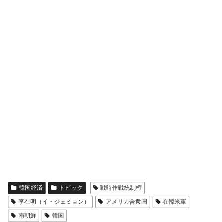
韓国経済
トピック
戦時作戦統制権
李在明（イ・ジェミョン）
アメリカ合衆国
在韓米軍
南朝鮮
韓国