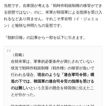
【米韓激突案件】韓国消費者院が『クーパ
『Money1』
当然です。合衆国が考える「戦時作戦統制権の移管ができ
ン』1人当たり賠償10万ウォンを認定 ⇒ 総額3兆7,000億
る状態ではない」のに、米軍が韓国軍による指揮を受け入
韓国で猛暑。南東部では干ばつ
『Money1』
れるなどあり得ません。それこそ李在明（イ・ジェミョ
韓国型イージス搭載の次世代駆逐艦
『Money1』
ン）と愉快な仲間たちの妄想です。
「KDDX」1番艦、2032年竣工と公示
『朝鮮日報』の記事から一部を以下に引きます。
【対日本円】ウォン安が急進！ 日米の協調
『Money1』
に韓国がいっちょがみしたのでは。
韓国政府『BYD』車への補助金を全廃 ⇒ 実
『Money1』
（前略）
は韓国で『BYD』車は売れている。6カ月で対前年同期比
1.9倍！
在韓米軍は、軍事的必要条件が満たされていない
状況で戦時作戦統制権（戦作権）の移管が急いで
在韓米国大使スティールが着韓！⇒ さっそ
『Money1』
く空港に詰めかけ「出て行け！」「極右勢力」のプラカー
行われる場合、
現在のような「連合軍司令部」構
ドを掲げる「在韓反米勢力」
造の下では、韓国軍の連合司令官の指揮を受ける
韓国政府「2035年までに18.4GW規模のAIデ
『Money1』
のは難しい
という主旨の懸念を韓国側に伝えたこ
ータセンター整備」⇒ だから無理だってば。
とが分かった。
JPモルガン「韓国レバレッジETFの清算は
『Money1』
ほぼ終わった」