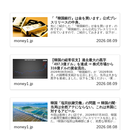
「『韓国銀行』は金を買います」公式プレ
スリリースの中身。
先にご紹介した「『韓国銀行』が金を買います」の
件ですが、『韓国銀行』から公式なプレスリリース
が出ていますので、ご紹介しておきます。以下が全
文和訳です。表題：韓国銀行、国内生産金の買い入
れ協力体制を構築□『韓国銀行』は、国内生産金の
money1.jp
2026.08.09
買い入れに...
【韓国の経常収支】過去最大の黒字
「497.3億ドル」を達成 ⇒ 株式市場から
316億ドルの資金流出。
2026年08月06日、『韓国銀行』が「2026年06
月」の国際収支統計を公示しました。当月は大きな
黒字を達成しました。以下をご覧ください。↑黄色
の傾向ペンでフォーカスしているのが2026年06月
money1.jp
2026.08.09
の経常収支です。2026年06月貿易収支：4...
韓国「塩田奴隷労働」の問題 ⇒ 韓国の闇･
当局は全然アテにならない。これは米国に
対するアピール
今回は面倒くさい話です。2026年07月30日、韓国
の雇用労働部が興味深いプレスリリースを出しまし
た。↑韓国の塩田は島嶼部に多く、劣悪な環境が一
般に見られることが少ないため、事件の発覚を妨げ
money1.jp
2026.08.08
たといわれます（後述）。これは、いわゆる「塩田