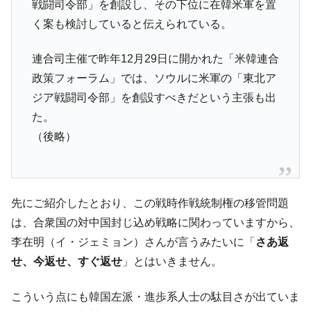
戦闘司令部」を創設し、その下位に在韓米軍を置
く案も検討していると伝えられている。
連合司主催で昨年12月29日に開かれた「米韓連合
政策フォーラム」では、ソウルに米軍の「東北ア
ジア戦闘司令部」を創設すべきだという主張も出
た。
（後略）
先にご紹介したとおり、この戦時作戦統制権の移管問題
は、合衆国の対中国封じ込め戦略に関わっていますから、
李在明（イ・ジェミョン）さんが言うみたいに「
さあ返
せ、今返せ、すぐ返せ
」とはいきません。
こういう点にも韓国左派・進歩系人士の駄目さが出ていま