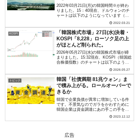
2022年03月21日(月)の韓国時間※が終わ
りました。15：40現在、ドルウォンのチ
ャートは以下のようになっています（チ
ャートは『Investing.com』より引用）。
2022.03.21
陽線が長くなりました。一時は「1ドル＝
1,217ウォン」までいったの...
「韓国株式市場」27日(水)決着・
KOSPI
KOSPI「8,228」ローソク足の上
がほとんど削られた。
2026年05月27日(水)の韓国株式市場が締
まりました。15:32現在、KOSPI（韓国総
合株価指数）のチャートは以下のように
なっています（チャートは
2026.05.27
『Investing.com』より引用）。ギャップ
アップして始まったのですが、力は尽き
韓国「社債満期 81兆ウォン」ま
トピック
て...
で積み上がる。ロールオーバーで
きるか
韓国で企業負債が異常に増加している件
です。不景気なのでガラをかわすために
韓国企業は資金調達にあの手この手を使
っています。2022年10月に『韓国レゴラ
2023.12.12
ンド』事態（しかも人災）が起こった際
には、短期資金調達金利が急騰。とても
社債やCPを発行で...
広告