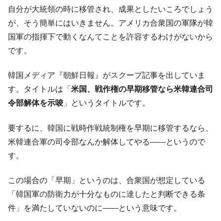
『Money1』
自分が大統領の時に移管され、成果としたいころでしょう
だ。
が、そう簡単にはいきません。アメリカ合衆国の軍隊が韓
『韓国銀行』が「金の保有量を増やしま
『Money1』
国軍の指揮下で動くなんてことを許容するわけがないから
す」⇒「金を経由するドル入手」手段ではないのか？
です。
韓国･外為取引量「1日当たり1,214.4億ド
『Money1』
ル」まで拡大 ⇒ 海外資金の動きに強く左右される状態
韓国メディア『朝鮮日報』がスクープ記事を出していま
韓国･帰ってきた李在明。李在明を支持しな
『Money1』
す。タイトルは「
米国、戦作権の早期移管なら米韓連合司
い「50.5％」に上昇
令部解体を示唆
」というタイトルです。
韓国大統領府ボンクラ政策室長が告発され
『Money1』
た ⇒ 国家が行った恐るべき株価操作であり、空前の国政壟
要するに、韓国に戦時作戦統制権を早期に移管するなら、
断
米韓連合軍の司令部なんか解体してやる――というので
韓国･警察職員が「丸刈りになって抗議活
『Money1』
す。
動」
中国だけが鉄鋼輸出を異常増加させる ⇒ 中
『Money1』
この場合の「早期」というのは、合衆国が想定している
国の過剰生産が世界を蝕む。
「韓国軍の防衛力が十分なものに達したと判断できる条
韓国製造業「半導体絶好調」のウラで他業
『Money1』
件」を満たしていないのに――という意味です。
種は全般的「不調」⇒ PSIが示す現況は決して良くない。