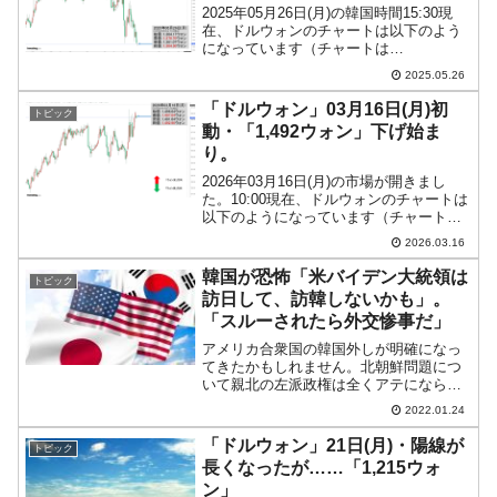
2025年05月26日(月)の韓国時間15:30現
在、ドルウォンのチャートは以下のよう
になっています（チャートは
『Investing.com』より引用）。ウォン安
2025.05.26
方向への進行が抑えられました。現在の
ところ「1ドル＝1,364ウォン」近辺の
「ドルウォン」03月16日(月)初
トピック
攻...
動・「1,492ウォン」下げ始ま
り。
2026年03月16日(月)の市場が開きまし
た。10:00現在、ドルウォンのチャートは
以下のようになっています（チャートは
『Investing.com』より引用）。下げて始
2026.03.16
まりました。現在のところ「1ドル＝
1,492ウォン」近辺の攻防となっ...
韓国が恐怖「米バイデン大統領は
トピック
訪日して、訪韓しないかも」。
「スルーされたら外交惨事だ」
アメリカ合衆国の韓国外しが明確になっ
てきたかもしれません。北朝鮮問題につ
いて親北の左派政権は全くアテにならな
いので、これは仕方がありませんが、し
2022.01.24
かし外されたら外されたで韓国は不安に
なるのです。韓国の左派であっても「安
「ドルウォン」21日(月)・陽線が
トピック
全保障はアメリカ合衆国に...
長くなったが……「1,215ウォ
ン」