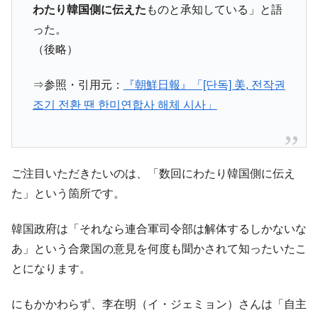
える賞金とは？
わたり韓国側に伝えた
ものと承知している」と語
平成仮面ライダーの意外すぎるモチーフとは？
Fact1
った。
発表から2日で大崩壊、鳴かず飛ばずに終わりそう
（後略）
Fact1
なスーパーリーグとは？
⇒参照・引用元：
『朝鮮日報』「[단독] 美, 전작권
日本人マスターズ挑戦の歴史。松山以前に最高位
Fact1
だった選手とは？
조기 전환 땐 한미연합사 해체 시사」
甲子園通算本塁打、最多の清原に次いで多く打っ
Fact1
ている意外な選手とは？
セレクトセールの高額取引馬が稼いだ金額とは？
Fact1
ご注目いただきたいのは、「数回にわたり韓国側に伝え
た」という箇所です。
韓国政府は「それなら連合軍司令部は解体するしかないな
あ」という合衆国の意見を何度も聞かされて知ったいたこ
とになります。
にもかかわらず、李在明（イ・ジェミョン）さんは「自主