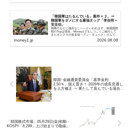
奴隷...
「韓国軍はたるんでいる」案件 × ２。⇒
韓国軍をダメにする最強タッグ「李在明 +
安圭伯」
弱将のもとに強兵なし――といわれます。韓国国防
部のTopは現在、Money1でもしつこくご紹介して
きたボンクラの安圭伯（アン・ギュベク）さんで
す。↑経済的無知蒙昧な李在明（イ・ジェミョン）
money1.jp
2026.08.08
さんと「韓国初の文官上がり」の国防部長官安圭伯
（アン...
韓国･金融通貨委員会「基準金利
2.50％」据え置き！ 2026年の成長見通し
を上方修正 ⇒ 果たして喜んでいる場合な
のか。
「韓国株式市場」05月29日(金)初動・
KOSPI「8,299」上げ始まりで陰線。