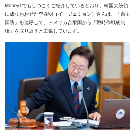
た。『起亜』は9台だけ
Money1でもしつこくご紹介しているとおり、韓国大統領
韓国「信用赦免を何回やっても、何回やっ
『Money1』
に成りおおせた李在明（イ・ジェミョン）さんは、「自主
ても」⇒ 257万人赦免したのに60万人がまた延滞者に転
国防」を連呼して、アメリカ合衆国から「戦時作戦統制
落！
権」を取り返すと主張しています。
韓国K9専用砲弾･装薬自動供給装甲車両･珍
『Money1』
兵器「K10」が改良に乗り出す。
韓国「2026年07月の輸出入」絶好調。半導
『Money1』
体だけで410億ドル、輸出全体の41％もある
韓国･李在明「青年層の雇用状況が悪い。せ
『Money1』
や、若者に起業させよう」⇒ どんな雇用対策だソレ。
【韓国の外貨準備】2026年07月は4,279億ド
『Money1』
ル。外平債の発行「19.4億ドル」
韓国「ここは北朝鮮なのか。選管がサーバ
『Money1』
ーにウソのデータを入力したのは明白だ」
韓国･李在明さっそく不動産対策で浅薄な発
『Money1』
言。
韓国は「中国と同じく」投資に不適格な国