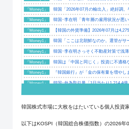
韓国「2026年07月の輸出入」絶好調
『Money1』
韓国･李在明「青年層の雇用状況が悪い
『Money1』
【韓国の外貨準備】2026年07月は4,2
『Money1』
韓国「ここは北朝鮮なのか。選管がサ
『Money1』
韓国･李在明さっそく不動産対策で浅
『Money1』
韓国は「中国と同じく」投資に不適格
『Money1』
『韓国銀行』が「金の保有量を増やし
『Money1』
韓国･外為取引量「1日当たり1,214.
『Money1』
韓国･帰ってきた李在明。李在明を支持し
『Money1』
韓国大統領府ボンクラ政策室長が告発さ
『Money1』
韓国株式市場に大枚をはたいている個人投資
壟断
韓国･警察職員が「丸刈りになって抗
『Money1』
以下はKOSPI（韓国総合株価指数）の2026