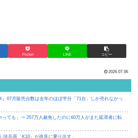
Pocket
LINE
コピー
2026.07.06
』07月販売台数は去年のほぼ半分「71台」しか売れなかっ
っても」⇒ 257万人赦免したのに60万人がまた延滞者に転
･珍兵器「K10」が改良に乗り出す。