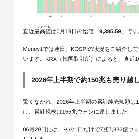
韓国政府「ニセＫ-ブランドを通報しよ
『Money1』
韓国「橋が落ちました」⇒ 耐久性「な
『Money1』
韓国鉄鋼最大手『POSCO』ズブズブ沈
『Money1』
さいたかね
直近
最高値
は6月19日の始値「
9,385.59
」です
米国下院「韓国の公務員個人をターゲ
『Money1』
する差別。許してはおかぬ
Money1では連日、KOSPIの状況をご紹
韓国ボンクラ政策室長･金容範、株価
『Money1』
います。KRX（韓国取引所）によると、直近
韓国半導体『SKハイニックス』2026
『Money1』
2026年上半期で約150兆も売り越
韓国･加徳島新国際空港「またも暗礁」の
『Money1』
【速報】韓国株式市場の暴落・本日07
『Money1』
発動！
驚くなかれ、2026年上半期の累計純売却額は1
IT産業は人を雇用する効果は低い。全
け、累計規模は155兆ウォンに達しました。
『Money1』
韓国「株式市場が賭博場のように変質
『Money1』
06月29日には、その1日だけで7兆7,332
韓国「2026年1Q 資金循環統計」面白
『Money1』