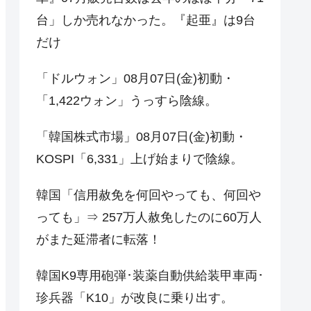
台」しか売れなかった。『起亜』は9台
だけ
「ドルウォン」08月07日(金)初動・
「1,422ウォン」うっすら陰線。
「韓国株式市場」08月07日(金)初動・
KOSPI「6,331」上げ始まりで陰線。
韓国「信用赦免を何回やっても、何回や
っても」⇒ 257万人赦免したのに60万人
がまた延滞者に転落！
韓国K9専用砲弾･装薬自動供給装甲車両･
珍兵器「K10」が改良に乗り出す。