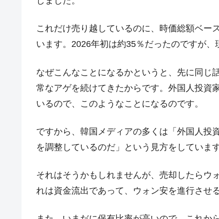
しました。
日本の誇る海洋資源調査船『白嶺』は先進技
Fact1
夏の甲子園、優勝校を最も多く輩出している
これだけ売り越しているのに、時価総額ベー
Fact1
います。2026年初は約35％だったのですが、
今話題の「楽天ライオンズ」とは？
Fact1
奇跡の毛色「白毛馬」とは？
Fact1
なぜこんなことになるかというと、先に同じ
全て勝つといくら？ 競馬GI競走で勝利騎手
Fact1
常なアゲを続けてきたからです。外国人投資
平成仮面ライダーの意外すぎるモチーフとは
Fact1
いるので、このようなことになるのです。
発表から2日で大崩壊、鳴かず飛ばずに終わ
Fact1
ですから、韓国メディアの多くは「外国人投
日本人マスターズ挑戦の歴史。松山以前に最
Fact1
を調整しているのだ」という見方をしていま
甲子園通算本塁打、最多の清原に次いで多く
Fact1
セレクトセールの高額取引馬が稼いだ金額と
Fact1
それはそうかもしれませんが、売却したらウ
れは資金流出であって、ウォン安を進行させ
また、いまだに保有比率が高いので、これか