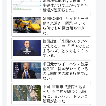
韓国株式市場は大惨事 ⇒
半導体だけで上がってきた
相場が逆回転した。
韓国KOSPI「サイドカー発
動され過ぎ」問題 ⇒ いく
ら何でも41回は落ちすぎ
だ。
韓国政府「米国のカツアゲ
に怯える」⇒ 「15％でまと
まるハズ」とタカをくくっ
ている。
米国元ホワイトハウス首席
補佐官「韓国がやっている
のは同盟国の取る行動では
ない」
中国･重慶市で驚愕の地す
べり ⇒ 当局が嘘つくも瞬
時にチョンバレ。ドラレコ
動画があった