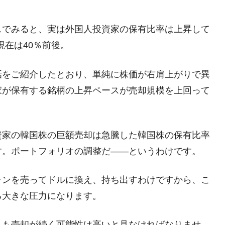
術の塊！
都道府県とは？
スでみると、実は外国人投資家の保有比率は上昇して
現在は40％前後。
話をご紹介したとおり、単純に株価が右肩上がりで異
がもらえる賞金とは？
家が保有する銘柄の上昇ペースが売却規模を上回って
？
りそうなスーパーリーグとは？
資家の韓国株の巨額売却は急騰した韓国株の保有比率
高位だった選手とは？
す。ポートフォリオの調整だ――というわけです。
打っている意外な選手とは？
は？
ォンを売ってドルに換え、持ち出すわけですから、こ
る大きな圧力になります。
らも売却が続く可能性は高いと見なければなりませ