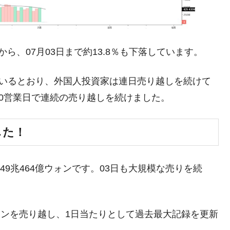
うキャンペーン」⇒ あの名物教授も登場！
さすぎ」では。
む。営業利益80.2％も減少
から、07月03日まで約13.8％も下落しています。
ットにぶん殴る法案」提出！⇒ クーパン問題は合衆国企業に対
介しているとおり、外国人投資家は連日売り越しを続けて
暴落に他人事のような発言。
10営業日で連続の売り越しを続けました。
年2Qの業績「史上最高益」当期純利益は前年同期比13.4倍に。
した！
危機 ⇒ 10.7兆では損が出るからできない。
月29日(水)もサイドカー・サーキットブレイカーの二段コンボ
49兆464億ウォンです。03日も大規模な売りを続
産業の半分未満しか雇用を生まない
したのは政界の責任だ」
億ウォンを売り越し、1日当たりとして過去最大記録を更新
い結果に。