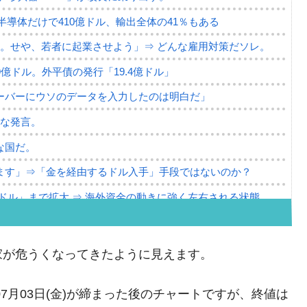
。半導体だけで410億ドル、輸出全体の41％もある
。せや、若者に起業させよう」⇒ どんな雇用対策だソレ。
79億ドル。外平債の発行「19.4億ドル」
ーバーにウソのデータを入力したのは明白だ」
薄な発言。
な国だ。
ます」⇒「金を経由するドル入手」手段ではないのか？
4億ドル」まで拡大 ⇒ 海外資金の動きに強く左右される状態
ない「50.5％」に上昇
れた ⇒ 国家が行った恐るべき株価操作であり、空前の国政
家が危うくなってきたように見えます。
議活動」
年07月03日(金)が締まった後のチャートですが、終値は