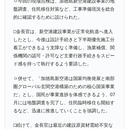
ㅇ今回の現場点検は、加徳島新空港建設事業の地
盤調査、住民移住対策など、工事準備現況を総合
的に確認するために設けられた。
□金長官は、新空港建設事業が正常化軌道へ進入
したとし、今後は設計手続きと下半期優先施工分
着工ができるよう支障なく準備し、漁業補償、関
係機関の認可・許可など主要行政手続きをスピー
ド感を持って執行するよう要請した。
ㅇ併せて、「加徳島新空港は国家均衡発展と南部
圏グローバル玄関空港構築のための核心国策事業
だ」とし、国民が事業進捗を体感できるよう、07
月には地盤調査を完了し、住民臨時移住も開始す
るなど、迅速に推進していくことを強調した。
□続けて、金長官は最近の建設原資材需給不安な