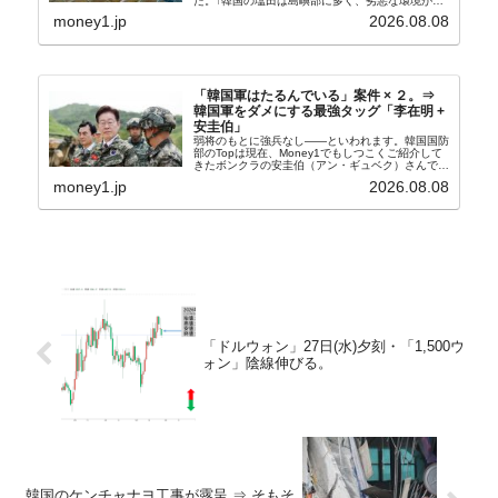
た。↑韓国の塩田は島嶼部に多く、劣悪な環境が一
般に見られることが少ないため、事件の発覚を妨げ
money1.jp
2026.08.08
たといわれます（後述）。これは、いわゆる「塩田
奴隷...
「韓国軍はたるんでいる」案件 × ２。⇒
韓国軍をダメにする最強タッグ「李在明 +
安圭伯」
弱将のもとに強兵なし――といわれます。韓国国防
部のTopは現在、Money1でもしつこくご紹介して
きたボンクラの安圭伯（アン・ギュベク）さんで
す。↑経済的無知蒙昧な李在明（イ・ジェミョン）
money1.jp
2026.08.08
さんと「韓国初の文官上がり」の国防部長官安圭伯
（アン...
「ドルウォン」27日(水)夕刻・「1,500ウ
ォン」陰線伸びる。
韓国のケンチャナヨ工事が露呈 ⇒ そもそ