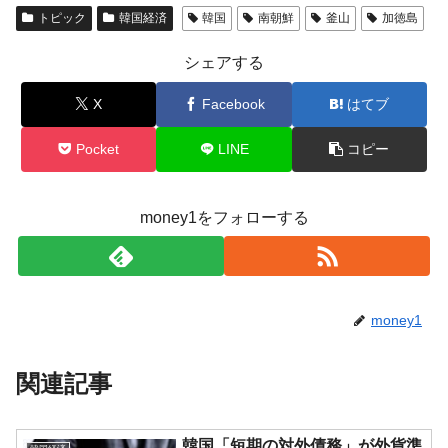
トピック
韓国経済
韓国
南朝鮮
釜山
加徳島
シェアする
X
Facebook
はてブ
Pocket
LINE
コピー
money1をフォローする
money1
関連記事
韓国「短期の対外債務」が外貨準