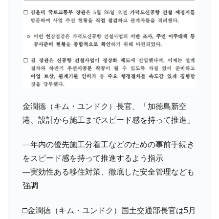
える賞金とは？
平成仮面ライダーの意外すぎるモチーフとは？
Fact1
発表から2日で大崩壊、鳴かず飛ばずに終わりそう
Fact1
なスーパーリーグとは？
日本人マスターズ挑戦の歴史。松山以前に最高位
Fact1
だった選手とは？
甲子園通算本塁打、最多の清原に次いで多く打っ
Fact1
ている意外な選手とは？
金潤德（キム・ユンドク）長官、「加徳島新空
セレクトセールの高額取引馬が稼いだ金額とは？
Fact1
港、設計から施工までスピード感を持って推進」
―年内の優先施工分着工などのための事前手続き
をスピード感を持って推進するよう指示
―実効性ある移住対策、徹底した安全管理なども
強調
□金潤徳（キム・ユンドク）国土交通部長官は5月