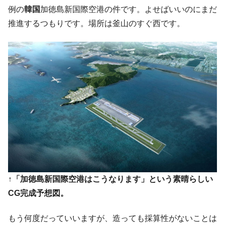
た。『起亜』は9台だけ
例の
韓国
加徳島新国際空港の件です。よせばいいのにまだ
韓国「信用赦免を何回やっても、何回やっ
『Money1』
推進するつもりです。場所は釜山のすぐ西です。
ても」⇒ 257万人赦免したのに60万人がまた延滞者に転
落！
韓国K9専用砲弾･装薬自動供給装甲車両･珍
『Money1』
兵器「K10」が改良に乗り出す。
韓国「2026年07月の輸出入」絶好調。半導
『Money1』
体だけで410億ドル、輸出全体の41％もある
韓国･李在明「青年層の雇用状況が悪い。せ
『Money1』
や、若者に起業させよう」⇒ どんな雇用対策だソレ。
【韓国の外貨準備】2026年07月は4,279億ド
『Money1』
ル。外平債の発行「19.4億ドル」
韓国「ここは北朝鮮なのか。選管がサーバ
『Money1』
↑「加徳島新国際空港はこうなります」という素晴らしい
ーにウソのデータを入力したのは明白だ」
CG完成予想図。
韓国･李在明さっそく不動産対策で浅薄な発
『Money1』
言。
もう何度だっていいますが、造っても採算性がないことは
韓国は「中国と同じく」投資に不適格な国