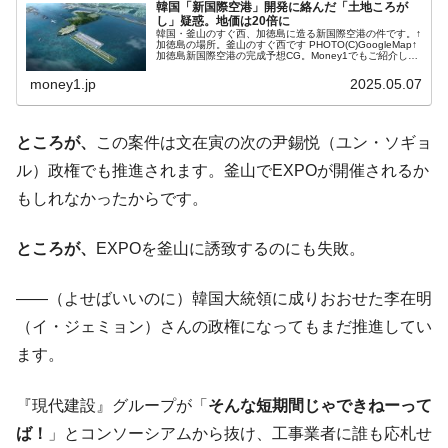
韓国「新国際空港」開発に絡んだ「土地ころが
【米韓激突案件】韓国消費者院が『クーパ
『Money1』
し」疑惑。地価は20倍に
韓国・釜山のすぐ西、加徳島に造る新国際空港の件です。↑
ン』1人当たり賠償10万ウォンを認定 ⇒ 総額3兆7,000億
加徳島の場所。釜山のすぐ西です PHOTO(C)GoogleMap↑
加徳島新国際空港の完成予想CG。Money1でもご紹介して
きたとおり、この空港には経済性はありません。儲からな
韓国で猛暑。南東部では干ばつ
『Money1』
いことは...
money1.jp
2025.05.07
韓国型イージス搭載の次世代駆逐艦
『Money1』
「KDDX」1番艦、2032年竣工と公示
ところが、
この案件は文在寅の次の尹錫悦（ユン・ソギョ
【対日本円】ウォン安が急進！ 日米の協調
『Money1』
ル）政権でも推進されます。釜山でEXPOが開催されるか
に韓国がいっちょがみしたのでは。
もしれなかったからです。
韓国政府『BYD』車への補助金を全廃 ⇒ 実
『Money1』
は韓国で『BYD』車は売れている。6カ月で対前年同期比
ところが、
EXPOを釜山に誘致するのにも失敗。
1.9倍！
在韓米国大使スティールが着韓！⇒ さっそ
『Money1』
――（よせばいいのに）韓国大統領に成りおおせた李在明
く空港に詰めかけ「出て行け！」「極右勢力」のプラカー
（イ・ジェミョン）さんの政権になってもまだ推進してい
ドを掲げる「在韓反米勢力」
ます。
韓国政府「2035年までに18.4GW規模のAIデ
『Money1』
ータセンター整備」⇒ だから無理だってば。
『現代建設』グループが「
そんな短期間じゃできねーって
JPモルガン「韓国レバレッジETFの清算は
『Money1』
ば！
」とコンソーシアムから抜け、工事業者に誰も応札せ
ほぼ終わった」