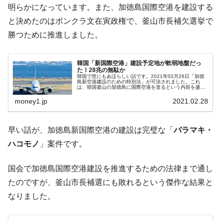
『Money1』
明らかになっています。また、加徳島国際空港を建設する
だ。
と決めたのはボンクラ文在寅政権で、釜山市長補欠選挙で
『韓国銀行』が「金の保有量を増やしま
『Money1』
勝つために推進しました。
す」⇒「金を経由するドル入手」手段ではないのか？
韓国･外為取引量「1日当たり1,214.4億ド
『Money1』
韓国「新国際空港」建設予定地が軟弱地盤だっ
ル」まで拡大 ⇒ 海外資金の動きに強く左右される状態
た！28兆の無駄か
韓国で世にもあほらしい話です。2021年02月26日「加徳
韓国･帰ってきた李在明。李在明を支持しな
『Money1』
島新空港建設のための特別法」が可決されました。これ
は、韓国釜山の加徳島に国際空港を造るという内容を盛り
い「50.5％」に上昇
込んだ法律です。↑韓国釜山の横にある「加徳島」
PHOTO(C)GoogleMap...
money1.jp
2021.02.28
韓国大統領府ボンクラ政策室長が告発され
『Money1』
た ⇒ 国家が行った恐るべき株価操作であり、空前の国政壟
早い話が、加徳島新国際空港の建設は完璧な「
バラマキ・
断
ハコモノ
」案件です。
韓国･警察職員が「丸刈りになって抗議活
『Money1』
動」
国会で加徳島国際空港建設を推進するための法律まで通し
中国だけが鉄鋼輸出を異常増加させる ⇒ 中
『Money1』
たのですが、釜山市長補選にも敗れるという傑作な結果と
国の過剰生産が世界を蝕む。
なりました。
韓国製造業「半導体絶好調」のウラで他業
『Money1』
種は全般的「不調」⇒ PSIが示す現況は決して良くない。