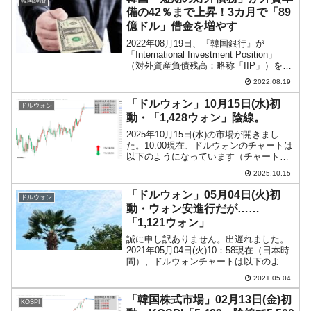
韓国経済
備の42％まで上昇！3カ月で「89
億ドル」借金を増やす
2022年08月19日、『韓国銀行』が
「International Investment Position」
（対外資産負債残高：略称「IIP」）を公
表しました。IIPはストックの統計で、対
2022.08.19
外資産、対外負債がその時点でいくらあ
るのかを示します...
「ドルウォン」10月15日(水)初
ドルウォン
動・「1,428ウォン」陰線。
2025年10月15日(水)の市場が開きまし
た。10:00現在、ドルウォンのチャートは
以下のようになっています（チャートは
『Investing.com』より引用）。前日はな
2025.10.15
んとか陽線でしたが、本日は現在のとこ
ろ陰線。「1ドル＝1,428ウォ...
「ドルウォン」05月04日(火)初
ドルウォン
動・ウォン安進行だが……
「1,121ウォン」
誠に申し訳ありません。出遅れました。
2021年05月04日(火)10：58現在（日本時
間）、ドルウォンチャートは以下のよう
になっています（チャートは
2021.05.04
『Investing.com』より引用：以下同）。
本日も上昇し、ウォン安方向ではありま
「韓国株式市場」02月13日(金)初
KOSPI
すが、...