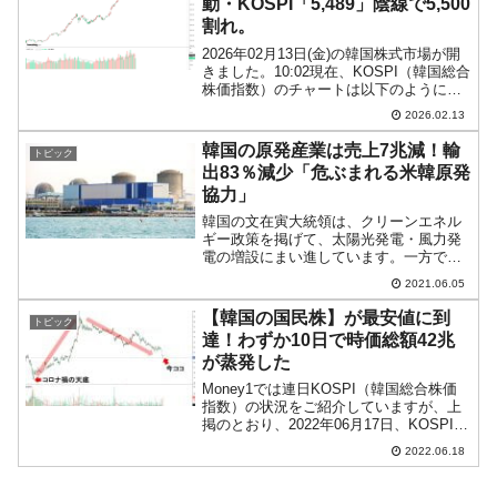
動・KOSPI「5,489」陰線で5,500
割れ。
2026年02月13日(金)の韓国株式市場が開
きました。10:02現在、KOSPI（韓国総合
株価指数）のチャートは以下のようにな
っています（チャートは
2026.02.13
『Investing.com』より引用）。KOSPIは
「5,489」まで下げています。投資...
韓国の原発産業は売上7兆減！輸
トピック
出83％減少「危ぶまれる米韓原発
協力」
韓国の文在寅大統領は、クリーンエネル
ギー政策を掲げて、太陽光発電・風力発
電の増設にまい進しています。一方で原
子力発電所を敵視し、新設の停止・廃炉
2021.06.05
作業を進めているのです。売上・輸出共
に激減！韓国メディア『毎日経済』に、
【韓国の国民株】が最安値に到
トピック
文大統領就任前の2016...
達！わずか10日で時価総額42兆
が蒸発した
Money1では連日KOSPI（韓国総合株価
指数）の状況をご紹介していますが、上
掲のとおり、2022年06月17日、KOSPIは
2022年最安値を更新（チャートは
2022.06.18
『Investing.com』より引用：以下同）。
「2,440.93」で締まり...