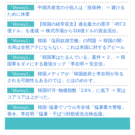
中国共産党の小役人は「疫病神」⇒ 避ける
『Money1』
ために休業
【韓国の経常収支】過去最大の黒字「497.3
『Money1』
億ドル」を達成 ⇒ 株式市場から316億ドルの資金流出。
韓国「塩田奴隷労働」の問題 ⇒ 韓国の闇･
『Money1』
当局は全然アテにならない。これは米国に対するアピール
「韓国軍はたるんでいる」案件 × ２。⇒ 韓
『Money1』
国軍をダメにする最強タッグ「李在明 + 安圭伯」
韓国メディアが「韓国政府と李在明が吊る
『Money1』
される可能性もあるのでは」とほのめかす。
韓国07月･物価指数「2.8％」に低下 ⇒ 実は
『Money1』
コアコアは上がった。
韓国･猛暑でソウル市全域「猛暑重大警報」
『Money1』
発令。李在明「猛暑・干ばつ対処状況点検会議」
【日本市場再挑戦中】韓国『現代自動車』
『Money1』
07月販売台数は去年のほぼ半分「71台」しか売れなかっ