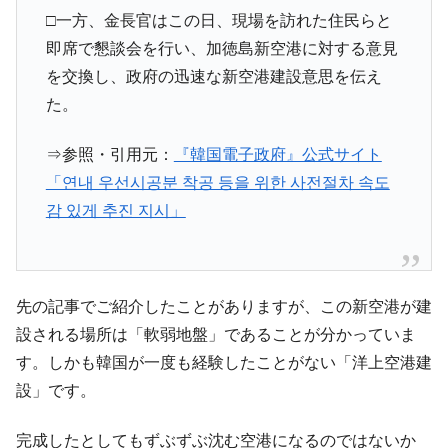
□一方、金長官はこの日、現場を訪れた住民らと
即席で懇談会を行い、加徳島新空港に対する意見
を交換し、政府の迅速な新空港建設意思を伝え
た。
⇒参照・引用元：
『韓国電子政府』公式サイト
「연내 우선시공분 착공 등을 위한 사전절차 속도
감 있게 추진 지시」
先の記事でご紹介したことがありますが、この新空港が建
設される場所は「軟弱地盤」であることが分かっていま
す。しかも韓国が一度も経験したことがない「洋上空港建
設」です。
完成したとしてもずぶずぶ沈む空港になるのではないか