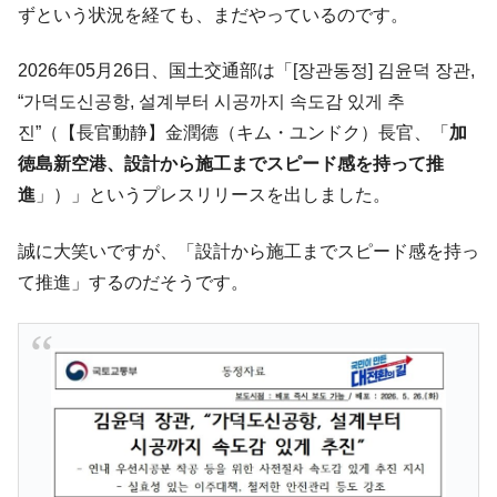
ずという状況を経ても、まだやっているのです。
韓国『国民年金公団』株価暴落で200兆蒸
『Money1』
発。
2026年05月26日、国土交通部は「[장관동정] 김윤덕 장관,
韓国政府「ニセＫ-ブランドを通報しようキ
『Money1』
“가덕도신공항, 설계부터 시공까지 속도감 있게 추
ャンペーン」⇒ あの名物教授も登場！
진”（【長官動静】金潤德（キム・ユンドク）長官、「
加
韓国「橋が落ちました」⇒ 耐久性「なさす
『Money1』
徳島新空港、設計から施工までスピード感を持って推
ぎ」では。
進
」）」というプレスリリースを出しました。
韓国鉄鋼最大手『POSCO』ズブズブ沈む。
『Money1』
営業利益80.2％も減少
誠に大笑いですが、「設計から施工までスピード感を持っ
日本の誇る海洋資源調査船『白嶺』は先進技術の
Fact1
て推進」するのだそうです。
塊！
夏の甲子園、優勝校を最も多く輩出している都道
Fact1
府県とは？
今話題の「楽天ライオンズ」とは？
Fact1
奇跡の毛色「白毛馬」とは？
Fact1
全て勝つといくら？ 競馬GI競走で勝利騎手がもら
Fact1