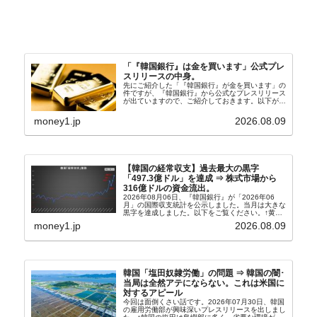
「『韓国銀行』は金を買います」公式プレ
スリリースの中身。
先にご紹介した「『韓国銀行』が金を買います」の
件ですが、『韓国銀行』から公式なプレスリリース
が出ていますので、ご紹介しておきます。以下が全
文和訳です。表題：韓国銀行、国内生産金の買い入
れ協力体制を構築□『韓国銀行』は、国内生産金の
money1.jp
2026.08.09
買い入れに...
【韓国の経常収支】過去最大の黒字
「497.3億ドル」を達成 ⇒ 株式市場から
316億ドルの資金流出。
2026年08月06日、『韓国銀行』が「2026年06
月」の国際収支統計を公示しました。当月は大きな
黒字を達成しました。以下をご覧ください。↑黄色
の傾向ペンでフォーカスしているのが2026年06月
money1.jp
2026.08.09
の経常収支です。2026年06月貿易収支：4...
韓国「塩田奴隷労働」の問題 ⇒ 韓国の闇･
当局は全然アテにならない。これは米国に
対するアピール
今回は面倒くさい話です。2026年07月30日、韓国
の雇用労働部が興味深いプレスリリースを出しまし