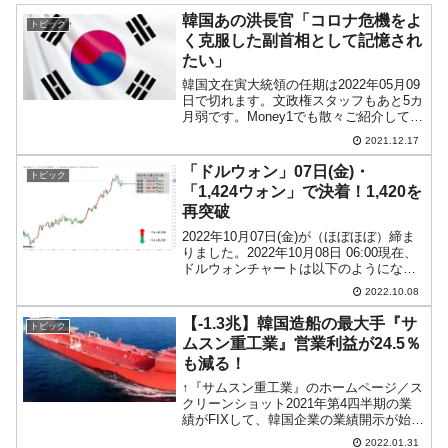
韓国あの洪長官「コロナ危機をよ
トピック
く克服した副首相として記憶され
たい」
韓国文在寅大統領の任期は2022年05月09
日で切れます。文政権スタッフもあと5カ
月弱です。Money1でも散々ご紹介してき
た洪楠基（ホン・ナムギ）副首相兼企画
2021.12.17
財政部長官も退任となります。副首相に
して企画財政部（財務省に当たります）
「ドルウォン」07日(金)・
トピック
の長です...
「1,424ウォン」で決着！1,420を
再突破
2022年10月07日(金)が（ほぼほぼ）締ま
りました。2022年10月08日 06:00現在、
ドルウォンチャートは以下のようになっ
ています（チャートは『Investing.com』
2022.10.08
より引用：以下同）。アメリカ時間にウ
ォン安方向へ急進し、「...
【-1.3兆】韓国造船の最大手『サ
トピック
ムスン重工業』営業利益が24.5％
も減る！
↑『サムスン重工業』のホームページ／ス
クリーンショット2021年第4四半期の業
績がFIXして、韓国企業の業績開示が始ま
っています。韓国造船大手『サムスン重
2022.01.31