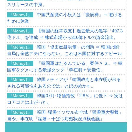
スリリースの中身。
中国共産党の小役人は「疫病神」⇒ 避ける
『Money1』
ために休業
【韓国の経常収支】過去最大の黒字「497.3
『Money1』
億ドル」を達成 ⇒ 株式市場から316億ドルの資金流出。
韓国「塩田奴隷労働」の問題 ⇒ 韓国の闇･
『Money1』
当局は全然アテにならない。これは米国に対するアピール
「韓国軍はたるんでいる」案件 × ２。⇒ 韓
『Money1』
国軍をダメにする最強タッグ「李在明 + 安圭伯」
韓国メディアが「韓国政府と李在明が吊る
『Money1』
される可能性もあるのでは」とほのめかす。
韓国07月･物価指数「2.8％」に低下 ⇒ 実は
『Money1』
コアコアは上がった。
韓国･猛暑でソウル市全域「猛暑重大警報」
『Money1』
発令。李在明「猛暑・干ばつ対処状況点検会議」
【日本市場再挑戦中】韓国『現代自動車』
『Money1』