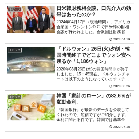
工業』が2021年通年の業績を公表したの
でご紹介します（ただし暫定版）。韓国
日米韓財務相会談。口先介入の効
トピック
の造船大手...
果はあったのか？
2024年04月17日（現地時間）、アメリカ
合衆国・ワシントンD.C.で日米韓の財相
会談が行われました。合衆国は財務省長
官のイエレンさん、日本は鈴木俊一財務
2024.04.19
大臣、韓国は崔相穆（チェ・サンモク）
副首相兼企画財政部長官というメンバー
「ドルウォン」26日(火)夕刻・韓
トピック
です。注目は...
国時間終了でどこまでウォン安へ
戻るか「1,186ウォン」
2020年08月26日(水)の韓国時間※が終了
しました。15：45現在、ドルウォンチャ
ートは以下のようになっています（チャ
ートは『Investing.com』より引用：以下
2020.08.26
同）。現時点ではまだ陰線。ウォン高進
行となっています。ローソク足1本...
韓国「家計のローン」の82.6％が
トピック
変動金利。
『韓国銀行』が最新のデータを公表して
くれたので、短信ですがご紹介します。
金利に関わる件です。韓国では基準金利
が上昇しています。先にご紹介したとお
2022.07.16
り、2022年07月13日、『韓国銀行』は
0.5％を基準金利を上げました。当然です