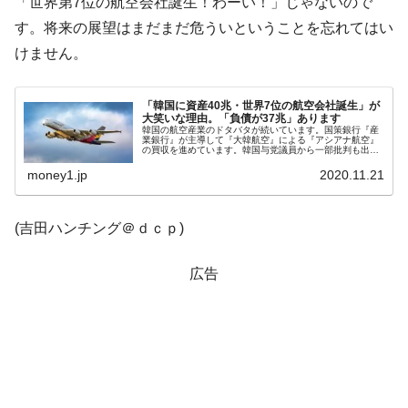
「世界第7位の航空会社誕生！わーい！」じゃないので
種は全般的「不調」⇒ PSIが示す現況は決して良くない。
す。将来の展望はまだまだ危ういということを忘れてはい
【米韓激突案件】韓国消費者院が『クーパ
『Money1』
けません。
ン』1人当たり賠償10万ウォンを認定 ⇒ 総額3兆7,000億
韓国で猛暑。南東部では干ばつ
『Money1』
「韓国に資産40兆・世界7位の航空会社誕生」が
韓国型イージス搭載の次世代駆逐艦
『Money1』
大笑いな理由。「負債が37兆」あります
韓国の航空産業のドタバタが続いています。国策銀行『産
「KDDX」1番艦、2032年竣工と公示
業銀行』が主導して『大韓航空』による『アシアナ航空』
の買収を進めています。韓国与党議員から一部批判も出て
いますが、『産業銀行』は何がなんでも実現するつもりで
【対日本円】ウォン安が急進！ 日米の協調
『Money1』
す。そのため韓国メディアには、早...
money1.jp
2020.11.21
に韓国がいっちょがみしたのでは。
韓国政府『BYD』車への補助金を全廃 ⇒ 実
『Money1』
(吉田ハンチング＠ｄｃｐ)
は韓国で『BYD』車は売れている。6カ月で対前年同期比
1.9倍！
広告
在韓米国大使スティールが着韓！⇒ さっそ
『Money1』
く空港に詰めかけ「出て行け！」「極右勢力」のプラカー
ドを掲げる「在韓反米勢力」
韓国政府「2035年までに18.4GW規模のAIデ
『Money1』
ータセンター整備」⇒ だから無理だってば。