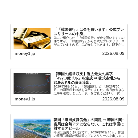
「『韓国銀行』は金を買います」公式プレ
スリリースの中身。
先にご紹介した「『韓国銀行』が金を買います」の
件ですが、『韓国銀行』から公式なプレスリリース
が出ていますので、ご紹介しておきます。以下が全
文和訳です。表題：韓国銀行、国内生産金の買い入
れ協力体制を構築□『韓国銀行』は、国内生産金の
money1.jp
2026.08.09
買い入れに...
【韓国の経常収支】過去最大の黒字
「497.3億ドル」を達成 ⇒ 株式市場から
316億ドルの資金流出。
2026年08月06日、『韓国銀行』が「2026年06
月」の国際収支統計を公示しました。当月は大きな
黒字を達成しました。以下をご覧ください。↑黄色
の傾向ペンでフォーカスしているのが2026年06月
money1.jp
2026.08.09
の経常収支です。2026年06月貿易収支：4...
韓国「塩田奴隷労働」の問題 ⇒ 韓国の闇･
当局は全然アテにならない。これは米国に
対するアピール
今回は面倒くさい話です。2026年07月30日、韓国
の雇用労働部が興味深いプレスリリースを出しまし