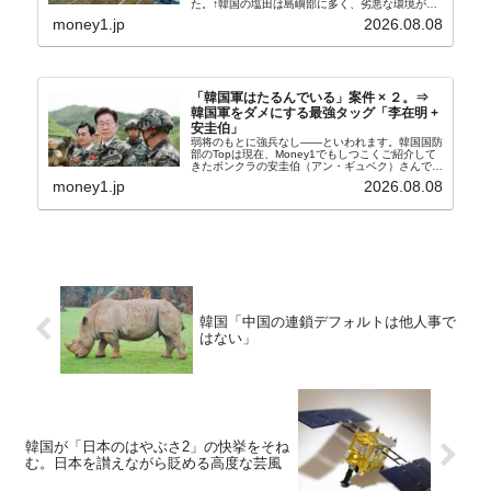
た。↑韓国の塩田は島嶼部に多く、劣悪な環境が一
般に見られることが少ないため、事件の発覚を妨げ
money1.jp
2026.08.08
たといわれます（後述）。これは、いわゆる「塩田
奴隷...
「韓国軍はたるんでいる」案件 × ２。⇒
韓国軍をダメにする最強タッグ「李在明 +
安圭伯」
弱将のもとに強兵なし――といわれます。韓国国防
部のTopは現在、Money1でもしつこくご紹介して
きたボンクラの安圭伯（アン・ギュベク）さんで
す。↑経済的無知蒙昧な李在明（イ・ジェミョン）
money1.jp
2026.08.08
さんと「韓国初の文官上がり」の国防部長官安圭伯
（アン...
韓国「中国の連鎖デフォルトは他人事で
はない」
韓国が「日本のはやぶさ2」の快挙をそね
む。日本を讃えながら貶める高度な芸風