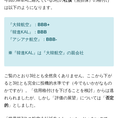
今回のM＆Aに絡んでいる3社の
社債
（無担保）の格付け
韓国は「中国と同じく」投資に不適格な国
『Money1』
は以下のようになります。
だ。
『韓国銀行』が「金の保有量を増やしま
『Money1』
『大韓航空』：
BBB+
す」⇒「金を経由するドル入手」手段ではないのか？
『韓進KAL』：
BBB
韓国･外為取引量「1日当たり1,214.4億ド
『Money1』
『アシアナ航空』：
BBB-
ル」まで拡大 ⇒ 海外資金の動きに強く左右される状態
韓国･帰ってきた李在明。李在明を支持しな
『Money1』
※
『韓進KAL』は『大韓航空』の親会社
い「50.5％」に上昇
韓国大統領府ボンクラ政策室長が告発され
『Money1』
た ⇒ 国家が行った恐るべき株価操作であり、空前の国政壟
ご覧のとおり3社とも全然良くありません。ここから下が
断
ると3社とも完全に投機的水準です（今でもいかがなもの
韓国･警察職員が「丸刈りになって抗議活
『Money1』
かですが）。「信用格付けを下げることを検討」からは逃
動」
れられましたが、しかし「評価の展望」については「
否定
中国だけが鉄鋼輸出を異常増加させる ⇒ 中
『Money1』
的
」としました。
国の過剰生産が世界を蝕む。
韓国製造業「半導体絶好調」のウラで他業
『Money1』