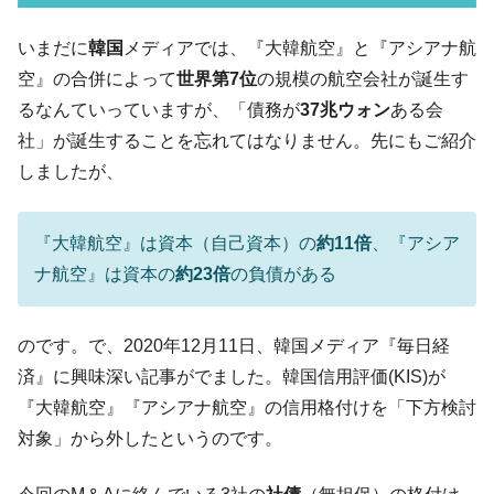
07月販売台数は去年のほぼ半分「71台」しか売れなかっ
た。『起亜』は9台だけ
いまだに
韓国
メディアでは、『大韓航空』と『アシアナ航
韓国「信用赦免を何回やっても、何回やっ
『Money1』
空』の合併によって
世界第7位
の規模の航空会社が誕生す
ても」⇒ 257万人赦免したのに60万人がまた延滞者に転
るなんていっていますが、「債務が
37兆ウォン
ある会
落！
社」が誕生することを忘れてはなりません。先にもご紹介
韓国K9専用砲弾･装薬自動供給装甲車両･珍
『Money1』
しましたが、
兵器「K10」が改良に乗り出す。
韓国「2026年07月の輸出入」絶好調。半導
『Money1』
体だけで410億ドル、輸出全体の41％もある
『大韓航空』は資本（自己資本）の
約11倍
、『アシア
ナ航空』は資本の
約23倍
の負債がある
韓国･李在明「青年層の雇用状況が悪い。せ
『Money1』
や、若者に起業させよう」⇒ どんな雇用対策だソレ。
【韓国の外貨準備】2026年07月は4,279億ド
『Money1』
のです。で、2020年12月11日、韓国メディア『毎日経
ル。外平債の発行「19.4億ドル」
済』に興味深い記事がでました。韓国信用評価(KIS)が
韓国「ここは北朝鮮なのか。選管がサーバ
『Money1』
『大韓航空』『アシアナ航空』の信用格付けを「下方検討
ーにウソのデータを入力したのは明白だ」
対象」から外したというのです。
韓国･李在明さっそく不動産対策で浅薄な発
『Money1』
言。