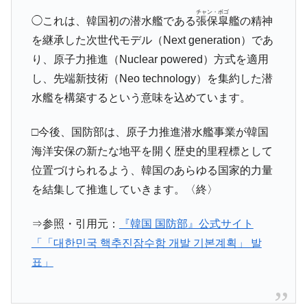
チャン・ボゴ
◯これは、韓国初の潜水艦である
張保皐
艦の精神
を継承した次世代モデル（Next generation）であ
り、原子力推進（Nuclear powered）方式を適用
し、先端新技術（Neo technology）を集約した潜
水艦を構築するという意味を込めています。
□今後、国防部は、原子力推進潜水艦事業が韓国
海洋安保の新たな地平を開く歴史的里程標として
位置づけられるよう、韓国のあらゆる国家的力量
を結集して推進していきます。〈終〉
⇒参照・引用元：
『韓国 国防部』公式サイト
「「대한민국 핵추진잠수함 개발 기본계획」 발
표」