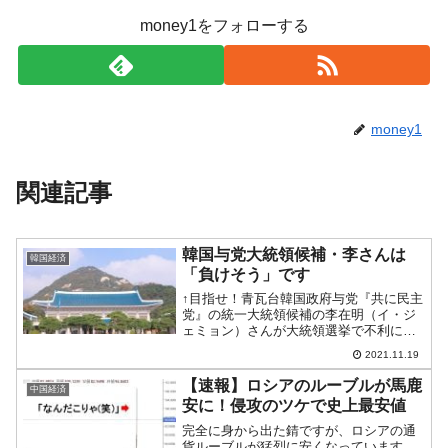
money1をフォローする
money1
関連記事
韓国与党大統領候補・李さんは
韓国経済
「負けそう」です
↑目指せ！青瓦台韓国政府与党『共に民主
党』の統一大統領候補の李在明（イ・ジ
ェミョン）さんが大統領選挙で不利にな
ってきています。いろんな世論調査が行
2021.11.19
われており、結果はそれそれに違います
が、野党『国民の力』の尹錫悦（ユン・
【速報】ロシアのルーブルが馬鹿
中国経済
ソギョル）候補への支持...
安に！侵攻のツケで史上最安値
完全に身から出た錆ですが、ロシアの通
貨ルーブルが猛烈に安くなっています。