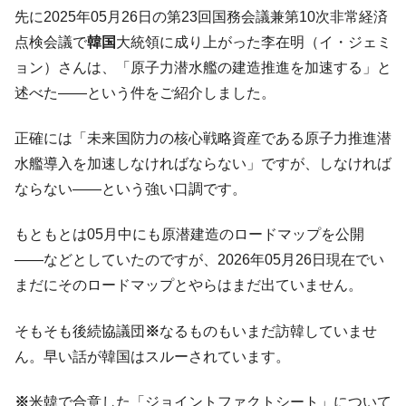
韓国「ここは北朝鮮なのか。選管がサーバ
『Money1』
先に2025年05月26日の第23回国務会議兼第10次非常経済
ーにウソのデータを入力したのは明白だ」
点検会議で
韓国
大統領に成り上がった李在明（イ・ジェミ
韓国･李在明さっそく不動産対策で浅薄な発
『Money1』
ョン）さんは、「原子力潜水艦の建造推進を加速する」と
言。
述べた――という件をご紹介しました。
韓国は「中国と同じく」投資に不適格な国
『Money1』
だ。
正確には「未来国防力の核心戦略資産である原子力推進潜
『韓国銀行』が「金の保有量を増やしま
『Money1』
水艦導入を加速しなければならない」ですが、しなければ
す」⇒「金を経由するドル入手」手段ではないのか？
ならない――という強い口調です。
韓国･外為取引量「1日当たり1,214.4億ド
『Money1』
ル」まで拡大 ⇒ 海外資金の動きに強く左右される状態
もともとは05月中にも原潜建造のロードマップを公開
韓国･帰ってきた李在明。李在明を支持しな
『Money1』
――などとしていたのですが、2026年05月26日現在でい
い「50.5％」に上昇
まだにそのロードマップとやらはまだ出ていません。
韓国大統領府ボンクラ政策室長が告発され
『Money1』
た ⇒ 国家が行った恐るべき株価操作であり、空前の国政壟
そもそも後続協議団
※
なるものもいまだ訪韓していませ
断
ん。早い話が韓国はスルーされています。
韓国･警察職員が「丸刈りになって抗議活
『Money1』
動」
※
米韓で合意した「ジョイントファクトシート」について