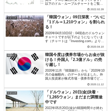
以下のドル・ルーブルチャートをご覧く
ださい（チャートは『Investing.com』よ
2022.02.28
り引用：以下同）。なんと一時「1ドル＝
109.1239ルーブル」までいきました。
「韓国ウォン」09日深夜・ついに
トピック
現...
「1ドル＝1,210ウォン」を割られ
る！
2020年04月10日02：04現在のドルウォン
チャートですが以下のようになっていま
す（チャートは『Investing.com』より引
用）。ウォン高が進行して陰線となり、
2020.04.10
ついに「1,210ウォン」を割られました。
現在は「1ドル＝1,208-...
韓国今度は債券市場からお金が抜
韓国経済
ける！外国人「2.3億ドル」の売
り越し！
2020年11月『韓国銀行』から「2020年10
月の金融動向」のデータが出ました。外
国人投資家が株式市場・債券市場でどの
ような動向であったかが分かります。同
2020.11.12
データによると以下のようになります。
2020年10月株式：13.8億ドル債券：-2....
「ドルウォン」20日(金)決着・
トピック
「1,265ウォン」まだまだ調整途
中です
2022年05月20日(金)の韓国時間※が終わ