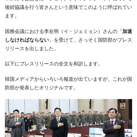
中国だけが鉄鋼輸出を異常増加させる ⇒ 中
『Money1』
後続協議を行う皆さんという意味でこのように呼ばれてい
国の過剰生産が世界を蝕む。
ます。
韓国製造業「半導体絶好調」のウラで他業
『Money1』
種は全般的「不調」⇒ PSIが示す現況は決して良くない。
国務会議における李在明（イ・ジェミョン）さんの「
加速
しなければならない
」を受けて、さっそく国防部がプレス
【米韓激突案件】韓国消費者院が『クーパ
『Money1』
ン』1人当たり賠償10万ウォンを認定 ⇒ 総額3兆7,000億
リリースを出しました。
韓国で猛暑。南東部では干ばつ
『Money1』
以下にプレスリリースの全文を和訳します。
韓国型イージス搭載の次世代駆逐艦
『Money1』
「KDDX」1番艦、2032年竣工と公示
韓国メディアからいろいろ報道が出ていますが、これが国
【対日本円】ウォン安が急進！ 日米の協調
『Money1』
防部が発表したオリジナルです。
に韓国がいっちょがみしたのでは。
韓国政府『BYD』車への補助金を全廃 ⇒ 実
『Money1』
は韓国で『BYD』車は売れている。6カ月で対前年同期比
1.9倍！
在韓米国大使スティールが着韓！⇒ さっそ
『Money1』
く空港に詰めかけ「出て行け！」「極右勢力」のプラカー