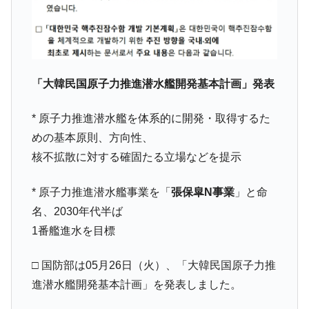
他人事のような発言。
韓国半導体『SKハイニックス』2026年2Qの
『Money1』
業績「史上最高益」当期純利益は前年同期比13.4倍に。
韓国･加徳島新国際空港「またも暗礁」の危
『Money1』
「大韓民国原子力推進潜水艦開発基本計画」発表
機 ⇒ 10.7兆では損が出るからできない。
【速報】韓国株式市場の暴落・本日07月29
『Money1』
* 原子力推進潜水艦を体系的に開発・取得するた
日(水)もサイドカー・サーキットブレイカーの二段コンボ
めの基本原則、方向性、
発動！
核不拡散に対する確固たる立場などを提示
IT産業は人を雇用する効果は低い。全産業の
『Money1』
半分未満しか雇用を生まない
* 原子力推進潜水艦事業を「
張保皐N事業
」と命
日本の誇る海洋資源調査船『白嶺』は先進技術の
Fact1
名、2030年代半ば
塊！
1番艦進水を目標
夏の甲子園、優勝校を最も多く輩出している都道
Fact1
府県とは？
□ 国防部は05月26日（火）、「大韓民国原子力推
今話題の「楽天ライオンズ」とは？
Fact1
進潜水艦開発基本計画」を発表しました。
奇跡の毛色「白毛馬」とは？
Fact1