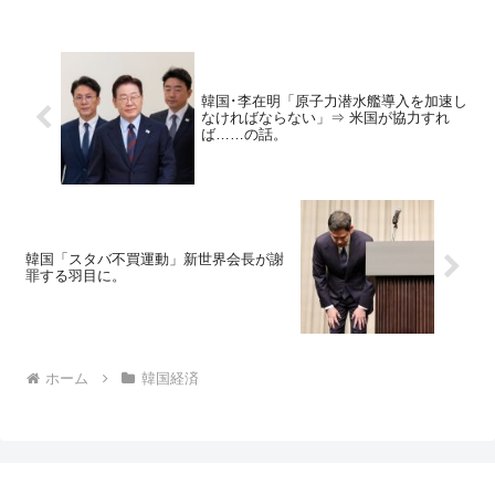
韓国･李在明「原子力潜水艦導入を加速し
なければならない」⇒ 米国が協力すれ
ば……の話。
韓国「スタバ不買運動」新世界会長が謝
罪する羽目に。
ホーム
韓国経済