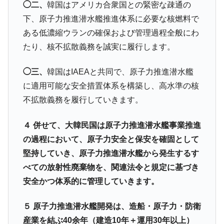
◯二、
韓国はアメリカ合衆国との緊密な疎通の
下、原子力推進潜水艦推進体系に必要な核燃料で
ある低濃縮ウランの確保および管理過程全般にわ
たり、核不拡散義務を誠実に履行します。
◯三、
韓国はIAEAと共同で、原子力推進潜水艦
に適用可能な安全措置体系を構築し、高水準の核
不拡散義務を履行していきます。
４ 併せて、大韓民国は原子力推進潜水艦事業推進
の過程において、原子力安全と保安を確固として
堅持していき、原子力推進潜水艦から発生するす
べての放射性廃棄物を、関連法令と規定に基づき
安全かつ体系的に管理していきます。
５ 原子力推進潜水艦開発は、造船・原子力・防衛
産業を結ぶ40余年（建造10年＋運用30年以上）