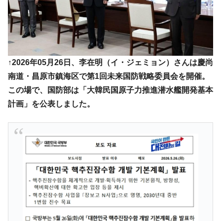
ドを掲げる「在韓反米勢力」
韓国政府「2035年までに18.4GW規模のAIデ
『Money1』
ータセンター整備」⇒ だから無理だってば。
JPモルガン「韓国レバレッジETFの清算は
『Money1』
ほぼ終わった」
↑2026年05月26日、李在明（イ・ジェミョン）さんは慶尚
韓国『国民年金公団』株価暴落で200兆蒸
『Money1』
南道・昌原市鎮海区で第1回未来国防戦略委員会を開催。
発。
この場で、国防部は「大韓民国原子力推進潜水艦開発基本
韓国政府「ニセＫ-ブランドを通報しようキ
『Money1』
計画」を公表しました。
ャンペーン」⇒ あの名物教授も登場！
韓国「橋が落ちました」⇒ 耐久性「なさす
『Money1』
ぎ」では。
韓国鉄鋼最大手『POSCO』ズブズブ沈む。
『Money1』
営業利益80.2％も減少
米国下院「韓国の公務員個人をターゲット
『Money1』
にぶん殴る法案」提出！⇒ クーパン問題は合衆国企業に対
する差別。許してはおかぬ
韓国ボンクラ政策室長･金容範、株価暴落に
『Money1』