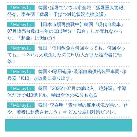
韓国･猛暑でソウル市全域「猛暑重大警報」
『Money1』
発令。李在明「猛暑・干ばつ対処状況点検会議」
【日本市場再挑戦中】韓国『現代自動車』
『Money1』
07月販売台数は去年のほぼ半分「71台」しか売れなかっ
た。『起亜』は9台だけ
韓国「信用赦免を何回やっても、何回やっ
『Money1』
ても」⇒ 257万人赦免したのに60万人がまた延滞者に転
落！
韓国K9専用砲弾･装薬自動供給装甲車両･珍
『Money1』
兵器「K10」が改良に乗り出す。
韓国「2026年07月の輸出入」絶好調。半導
『Money1』
体だけで410億ドル、輸出全体の41％もある
韓国･李在明「青年層の雇用状況が悪い。せ
『Money1』
や、若者に起業させよう」⇒ どんな雇用対策だソレ。
【韓国の外貨準備】2026年07月は4,279億ド
『Money1』
ル。外平債の発行「19.4億ドル」