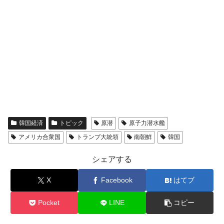
韓国経済
トピック
原潜
原子力潜水艦
アメリカ合衆国
トランプ大統領
南朝鮮
韓国
シェアする
X
Facebook
はてブ
Pocket
LINE
コピー