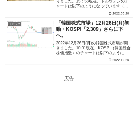
りました。15：53現在、ドルウォンのチ
ャートは以下のようになっています（チ
ャートは『Investing.com』より引用）。
2022.05.20
上が削られました(笑)。現在のところ「1
ドル＝1,265ウォン」近辺...
「韓国株式市場」12月26日(月)初
トピック
動・KOSPI「2,309」さらに下
へ。
2022年12月26日(月)の韓国株式市場が開
きました。10:01現在、KOSPI（韓国総合
株価指数）のチャートは以下のようにな
っています（チャートは
2022.12.26
『Investing.com』より引用）。下落して
スタートしています。KOSPIは「2,3...
広告