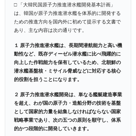
□ 「大韓民国原子力推進潜水艦開発基本計画」
全て勝つといくら？ 競馬GI競走で勝利騎手がもら
Fact1
は、韓国が原子力推進潜水艦を体系的に開発する
える賞金とは？
ための推進方向を国内外に初めて提示する文書で
平成仮面ライダーの意外すぎるモチーフとは？
Fact1
あり、主な内容は次の通りです。
発表から2日で大崩壊、鳴かず飛ばずに終わりそう
Fact1
なスーパーリーグとは？
１ 原子力推進潜水艦は、長期間潜航能力と高い機
日本人マスターズ挑戦の歴史。松山以前に最高位
Fact1
動性など、既存ディーゼル潜水艦に比べ飛躍的に
だった選手とは？
向上した作戦能力を保有しているため、北朝鮮の
甲子園通算本塁打、最多の清原に次いで多く打っ
Fact1
潜水艦基盤核・ミサイル脅威などに対応する核心
ている意外な選手とは？
的役割を担うことになります。
セレクトセールの高額取引馬が稼いだ金額とは？
Fact1
２ 原子力推進潜水艦開発は、単なる艦艇建造事業
を超え、わが国の原子力・造船分野の技術を基盤
として国家的力量を結集しなければならない国家
戦略事業であり、次の五つの原則を順守し、体系
的かつ段階的に開発していきます。