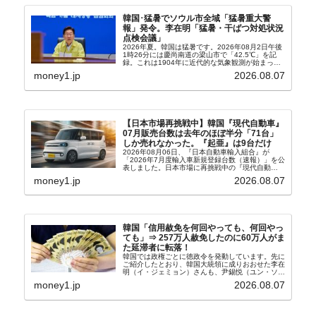
韓国･猛暑でソウル市全域「猛暑重大警
報」発令。李在明「猛暑・干ばつ対処状況
点検会議」
2026年夏。韓国は猛暑です。2026年08月2日午後
1時26分には慶尚南道の梁山市で「42.5℃」を記
録。これは1904年に近代的な気象観測が始まって
以来の韓国史上最高気温です。08月04日には、ソ
money1.jp
2026.08.07
ウル市全域への「猛暑重大警報」が発令され...
【日本市場再挑戦中】韓国『現代自動車』
07月販売台数は去年のほぼ半分「71台」
しか売れなかった。『起亜』は9台だけ
2026年08月06日、『日本自動車輸入組合』が
「2026年7月度輸入車新規登録台数（速報）」を公
表しました。日本市場に再挑戦中の『現代自動
車』、また日本市場を攻略したい『BYD』の販売
money1.jp
2026.08.07
台数はこの中に捉えられているはずです。先月から
は韓国の...
韓国「信用赦免を何回やっても、何回やっ
ても」⇒ 257万人赦免したのに60万人がま
た延滞者に転落！
韓国では政権ごとに徳政令を発動しています。先に
ご紹介したとおり、韓国大統領に成りおおせた李在
明（イ・ジェミョン）さんも、尹錫悦（ユン・ソギ
ョル）前政権が行った――「新出発基金」をバッド
money1.jp
2026.08.07
バンクにして不良債権の買い取りを行い、分割償還
や元利減免...