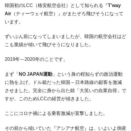
韓国K9専用砲弾･装薬自動供給装甲車両･珍
『Money1』
韓国初のLCC（格安航空会社）として知られる『
T’way
兵器「K10」が改良に乗り出す。
Air
（ティーウェイ航空）』がまたぞろ飛びそうになって
韓国「2026年07月の輸出入」絶好調。半導
『Money1』
います。
体だけで410億ドル、輸出全体の41％もある
韓国･李在明「青年層の雇用状況が悪い。せ
『Money1』
ずいぶん前になってしまいましたが、韓国の航空会社はど
や、若者に起業させよう」⇒ どんな雇用対策だソレ。
こも業績が傾いて飛びそうになりました。
【韓国の外貨準備】2026年07月は4,279億ド
『Money1』
ル。外平債の発行「19.4億ドル」
2019年～2020年のことです。
韓国「ここは北朝鮮なのか。選管がサーバ
『Money1』
ーにウソのデータを入力したのは明白だ」
まず「
NO JAPAN運動
」という身の程知らずの政治運動
に熱を上げ、ドル箱だった韓国 – 日本路線の顧客を激減
韓国･李在明さっそく不動産対策で浅薄な発
『Money1』
言。
させました。完全に身から出た錆「大笑いの自業自得」で
すが、このためLCCの経営が傾きました。
韓国は「中国と同じく」投資に不適格な国
『Money1』
だ。
ここにコロナ禍による乗客激減が直撃しました。
『韓国銀行』が「金の保有量を増やしま
『Money1』
す」⇒「金を経由するドル入手」手段ではないのか？
その前から傾いていた『アシアナ航空』は、いよいよ倒産
韓国･外為取引量「1日当たり1,214.4億ド