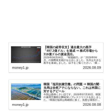
【韓国の経常収支】過去最大の黒字
「497.3億ドル」を達成 ⇒ 株式市場から
316億ドルの資金流出。
2026年08月06日、『韓国銀行』が「2026年06
月」の国際収支統計を公示しました。当月は大きな
黒字を達成しました。以下をご覧ください。↑黄色
の傾向ペンでフォーカスしているのが2026年06月
money1.jp
2026.08.09
の経常収支です。2026年06月貿易収支：4...
韓国「塩田奴隷労働」の問題 ⇒ 韓国の闇･
当局は全然アテにならない。これは米国に
対するアピール
今回は面倒くさい話です。2026年07月30日、韓国
の雇用労働部が興味深いプレスリリースを出しまし
た。↑韓国の塩田は島嶼部に多く、劣悪な環境が一
般に見られることが少ないため、事件の発覚を妨げ
money1.jp
2026.08.08
たといわれます（後述）。これは、いわゆる「塩田
奴隷...