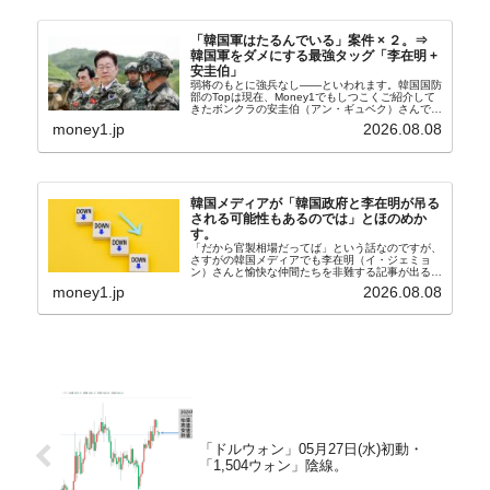
「韓国軍はたるんでいる」案件 × ２。⇒
韓国軍をダメにする最強タッグ「李在明 +
安圭伯」
弱将のもとに強兵なし――といわれます。韓国国防
部のTopは現在、Money1でもしつこくご紹介して
きたボンクラの安圭伯（アン・ギュベク）さんで
す。↑経済的無知蒙昧な李在明（イ・ジェミョン）
money1.jp
2026.08.08
さんと「韓国初の文官上がり」の国防部長官安圭伯
（アン...
韓国メディアが「韓国政府と李在明が吊る
される可能性もあるのでは」とほのめか
す。
「だから官製相場だってば」という話なのですが、
さすがの韓国メディアでも李在明（イ・ジェミョ
ン）さんと愉快な仲間たちを非難する記事が出るよ
うになっています。もちろん株価の暴落についてで
money1.jp
2026.08.08
『朝鮮日報』に面白い記事が出ています。「東西南
北」というコ...
「ドルウォン」05月27日(水)初動・
「1,504ウォン」陰線。