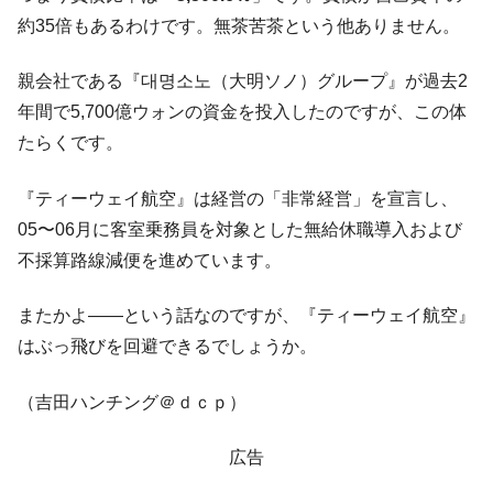
「KDDX」1番艦、2032年竣工と公示
約35倍もあるわけです。無茶苦茶という他ありません。
【対日本円】ウォン安が急進！ 日米の協調
『Money1』
に韓国がいっちょがみしたのでは。
親会社である『대명소노（大明ソノ）グループ』が過去2
年間で5,700億ウォンの資金を投入したのですが、この体
韓国政府『BYD』車への補助金を全廃 ⇒ 実
『Money1』
は韓国で『BYD』車は売れている。6カ月で対前年同期比
たらくです。
1.9倍！
『ティーウェイ航空』は経営の「非常経営」を宣言し、
在韓米国大使スティールが着韓！⇒ さっそ
『Money1』
く空港に詰めかけ「出て行け！」「極右勢力」のプラカー
05〜06月に客室乗務員を対象とした無給休職導入および
ドを掲げる「在韓反米勢力」
不採算路線減便を進めています。
韓国政府「2035年までに18.4GW規模のAIデ
『Money1』
ータセンター整備」⇒ だから無理だってば。
またかよ――という話なのですが、『ティーウェイ航空』
JPモルガン「韓国レバレッジETFの清算は
『Money1』
はぶっ飛びを回避できるでしょうか。
ほぼ終わった」
（吉田ハンチング＠ｄｃｐ）
韓国『国民年金公団』株価暴落で200兆蒸
『Money1』
発。
広告
韓国政府「ニセＫ-ブランドを通報しようキ
『Money1』
ャンペーン」⇒ あの名物教授も登場！