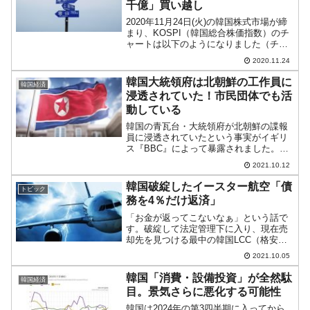
千億」買い越し
2020年11月24日(火)の韓国株式市場が締
まり、KOSPI（韓国総合株価指数）のチ
ャートは以下のようになりました（チャ
ートは『Investing.com』より引用）。
2020.11.24
KOSPIは一時「2,628.52」までいったの
ですが、天井から11P...
韓国大統領府は北朝鮮の工作員に
韓国経済
浸透されていた！市民団体でも活
動している
韓国の青瓦台・大統領府が北朝鮮の諜報
員に浸透されていたという事実がイギリ
ス『BBC』によって暴露されました。こ
れは、同局が北朝鮮の諜報組織で活躍し
2021.10.12
た人物へのインタビューを行った中で明
らかになりました。⇒参照・引用元：
韓国破綻したイースター航空「債
トピック
『BBC』「Drugs,...
務を4％だけ返済」
「お金が返ってこないなぁ」という話で
す。破綻して法定管理下に入り、現在売
却先を見つける最中の韓国LCC（格安航
空会社）『イースター航空』。2021年10
2021.10.05
月03日、同社はソウル回生裁判所（倒産
案件ばかり引き受ける地方裁判所）に再
韓国「消費・設備投資」が全然駄
韓国経済
生計画書を提出...
目。景気さらに悪化する可能性
韓国は2024年の第3四半期に入ってから