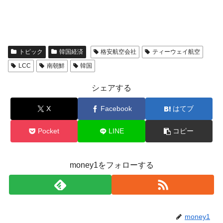
トピック
韓国経済
格安航空会社
ティーウェイ航空
LCC
南朝鮮
韓国
シェアする
X
Facebook
はてブ
Pocket
LINE
コピー
money1をフォローする
money1