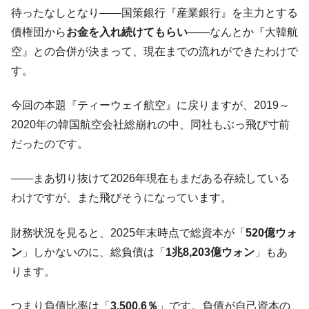
『Money1』
待ったなしとなり――国策銀行『産業銀行』を主力とする
ル」まで拡大 ⇒ 海外資金の動きに強く左右される状態
債権団から
お金を入れ続けてもらい
――なんとか『大韓航
韓国･帰ってきた李在明。李在明を支持しな
『Money1』
空』との合併が決まって、現在までの流れができたわけで
い「50.5％」に上昇
す。
韓国大統領府ボンクラ政策室長が告発され
『Money1』
た ⇒ 国家が行った恐るべき株価操作であり、空前の国政壟
今回の本題『ティーウェイ航空』に戻りますが、2019～
断
2020年の韓国航空会社総崩れの中、同社もぶっ飛び寸前
韓国･警察職員が「丸刈りになって抗議活
『Money1』
だったのです。
動」
中国だけが鉄鋼輸出を異常増加させる ⇒ 中
『Money1』
――まあ切り抜けて2026年現在もまだある存続している
国の過剰生産が世界を蝕む。
わけですが、また飛びそうになっています。
韓国製造業「半導体絶好調」のウラで他業
『Money1』
種は全般的「不調」⇒ PSIが示す現況は決して良くない。
財務状況を見ると、2025年末時点で総資本が「
520億ウォ
【米韓激突案件】韓国消費者院が『クーパ
『Money1』
ン
」しかないのに、総負債は「
1兆8,203億ウォン
」もあ
ン』1人当たり賠償10万ウォンを認定 ⇒ 総額3兆7,000億
ります。
韓国で猛暑。南東部では干ばつ
『Money1』
韓国型イージス搭載の次世代駆逐艦
『Money1』
つまり負債比率は「
3,500.6％
」です。負債が自己資本の