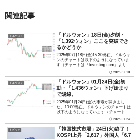
関連記事
「ドルウォン」18日(金)夕刻・
ドルウォン
「1,392ウォン」ここを突破でき
るかどうか
2025年07月18日(金)15:30現在、ドルウォ
ンのチャートは以下のようになっていま
す（チャートは『Investing.com』より引
用）。しんどくなってきました(笑)。ここ
2025.07.18
が突破できるどうか……です。現在のと
ころ「1ドル＝1,392ウ...
「ドルウォン」01月24日(金)初
ドルウォン
動・「1,436ウォン」下げ始まり
で陽線。
2025年01月24日(金)の市場が開きまし
た。10:00現在、ドルウォンのチャートは
以下のようになっています（チャートは
『Investing.com』より引用）。現在のと
2025.01.24
ころ「1ドル＝1,436ウォン」近辺の攻防
となっています。うっすい陽...
「韓国株式市場」24日(火)終了！
トピック
KOSPI上昇「2,617」外国人「6.7