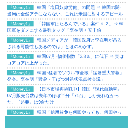
韓国「塩田奴隷労働」の問題 ⇒ 韓国の闇･
『Money1』
当局は全然アテにならない。これは米国に対するアピール
「韓国軍はたるんでいる」案件 × ２。⇒ 韓
『Money1』
国軍をダメにする最強タッグ「李在明 + 安圭伯」
韓国メディアが「韓国政府と李在明が吊る
『Money1』
される可能性もあるのでは」とほのめかす。
韓国07月･物価指数「2.8％」に低下 ⇒ 実は
『Money1』
コアコアは上がった。
韓国･猛暑でソウル市全域「猛暑重大警報」
『Money1』
発令。李在明「猛暑・干ばつ対処状況点検会議」
【日本市場再挑戦中】韓国『現代自動車』
『Money1』
07月販売台数は去年のほぼ半分「71台」しか売れなかっ
た。『起亜』は9台だけ
韓国「信用赦免を何回やっても、何回やっ
『Money1』
ても」⇒ 257万人赦免したのに60万人がまた延滞者に転
落！