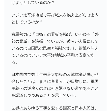
げようとしているのか？
業績「史上最高益」当期純利益は前年同期比13.4倍に。
韓国･加徳島新国際空港「またも暗礁」の危
『Money1』
アジア太平洋地域で再び戦火を燃え上がらせよう
機 ⇒ 10.7兆では損が出るからできない。
としているのか？
【速報】韓国株式市場の暴落・本日07月29
『Money1』
日(水)もサイドカー・サーキットブレイカーの二段コンボ
右翼勢力は「自衛」の看板を掲げ、いわゆる「外
発動！
部の脅威」を誇張しているが、彼らが人質にして
IT産業は人を雇用する効果は低い。全産業の
『Money1』
いるのは自国民の民生と福祉であり、衝撃を与え
半分未満しか雇用を生まない
ているのはアジア太平洋地域の平和と安定であ
韓国「株式市場が賭博場のように変質した
『Money1』
る。
のは政界の責任だ」
日本の誇る海洋資源調査船『白嶺』は先進技術の
Fact1
日本国内で数十年来最大規模の反戦抗議活動が勃
塊！
発したことは、まさに各界人士が日増しに、軍国
夏の甲子園、優勝校を最も多く輩出している都道
Fact1
主義への逆戻りの道は引き返せない道であること
府県とは？
を認識しつつあることを示している。
今話題の「楽天ライオンズ」とは？
Fact1
世界のあらゆる平和を愛する国家と日本人民は、
奇跡の毛色「白毛馬」とは？
Fact1