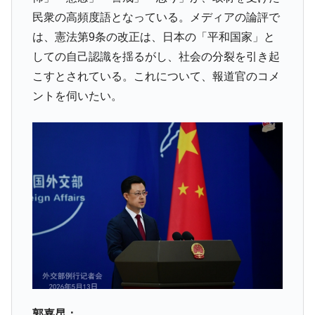
韓国製造業「半導体絶好調」のウラで他業
『Money1』
民衆の高頻度語となっている。メディアの論評で
種は全般的「不調」⇒ PSIが示す現況は決して良くない。
は、憲法第9条の改正は、日本の「平和国家」と
【米韓激突案件】韓国消費者院が『クーパ
『Money1』
しての自己認識を揺るがし、社会の分裂を引き起
ン』1人当たり賠償10万ウォンを認定 ⇒ 総額3兆7,000億
こすとされている。これについて、報道官のコメ
韓国で猛暑。南東部では干ばつ
『Money1』
ントを伺いたい。
韓国型イージス搭載の次世代駆逐艦
『Money1』
「KDDX」1番艦、2032年竣工と公示
【対日本円】ウォン安が急進！ 日米の協調
『Money1』
に韓国がいっちょがみしたのでは。
韓国政府『BYD』車への補助金を全廃 ⇒ 実
『Money1』
は韓国で『BYD』車は売れている。6カ月で対前年同期比
1.9倍！
在韓米国大使スティールが着韓！⇒ さっそ
『Money1』
く空港に詰めかけ「出て行け！」「極右勢力」のプラカー
ドを掲げる「在韓反米勢力」
韓国政府「2035年までに18.4GW規模のAIデ
『Money1』
郭嘉昆：