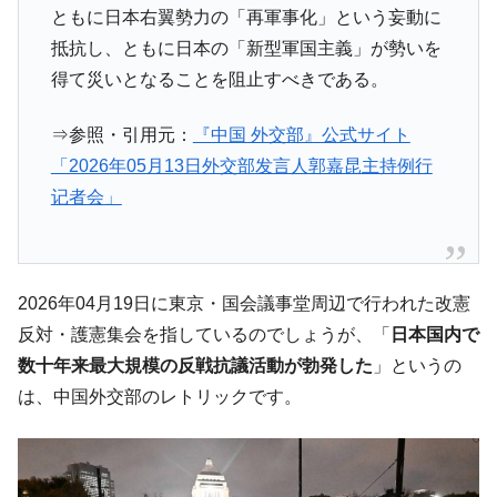
ともに日本右翼勢力の「再軍事化」という妄動に
全て勝つといくら？ 競馬GI競走で勝利騎手がもら
Fact1
抵抗し、ともに日本の「新型軍国主義」が勢いを
える賞金とは？
得て災いとなることを阻止すべきである。
平成仮面ライダーの意外すぎるモチーフとは？
Fact1
発表から2日で大崩壊、鳴かず飛ばずに終わりそう
Fact1
⇒参照・引用元：
『中国 外交部』公式サイト
なスーパーリーグとは？
「2026年05月13日外交部发言人郭嘉昆主持例行
日本人マスターズ挑戦の歴史。松山以前に最高位
Fact1
记者会」
だった選手とは？
甲子園通算本塁打、最多の清原に次いで多く打っ
Fact1
ている意外な選手とは？
2026年04月19日に東京・国会議事堂周辺で行われた改憲
セレクトセールの高額取引馬が稼いだ金額とは？
Fact1
反対・護憲集会を指しているのでしょうが、「
日本国内で
数十年来最大規模の反戦抗議活動が勃発した
」というの
は、中国外交部のレトリックです。