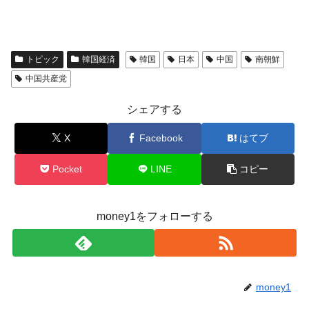
トピック
韓国経済
韓国
日本
中国
南朝鮮
中国共産党
シェアする
X
Facebook
はてブ
Pocket
LINE
コピー
money1をフォローする
money1