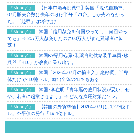
【日本市場再挑戦中】韓国『現代自動車』
『Money1』
07月販売台数は去年のほぼ半分「71台」しか売れなかっ
た。『起亜』は9台だけ
韓国「信用赦免を何回やっても、何回やっ
『Money1』
ても」⇒ 257万人赦免したのに60万人がまた延滞者に転
落！
韓国K9専用砲弾･装薬自動供給装甲車両･珍
『Money1』
兵器「K10」が改良に乗り出す。
韓国「2026年07月の輸出入」絶好調。半導
『Money1』
体だけで410億ドル、輸出全体の41％もある
韓国･李在明「青年層の雇用状況が悪い。せ
『Money1』
や、若者に起業させよう」⇒ どんな雇用対策だソレ。
【韓国の外貨準備】2026年07月は4,279億ド
『Money1』
ル。外平債の発行「19.4億ドル」
韓国「ここは北朝鮮なのか。選管がサーバ
『Money1』
ーにウソのデータを入力したのは明白だ」