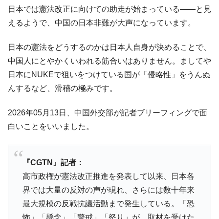
韓国･李在明さっそく不動産対策で浅薄な発
『Money1』
日本では憲法改正に向けての助走が始まっている――と見
言。
えるようで、中国の日本非難が大声になっています。
韓国は「中国と同じく」投資に不適格な国
『Money1』
だ。
日本の憲法をどうするのかは日本人自身が決めることで、
『韓国銀行』が「金の保有量を増やしま
『Money1』
中国人にとやかくいわれる筋合いはありません。ましてや
す」⇒「金を経由するドル入手」手段ではないのか？
日本にNUKEで狙いをつけている国が「侵略性」をうんぬ
韓国･外為取引量「1日当たり1,214.4億ド
『Money1』
んするなど、滑稽の極みです。
ル」まで拡大 ⇒ 海外資金の動きに強く左右される状態
韓国･帰ってきた李在明。李在明を支持しな
『Money1』
2026年05月13日、中国外交部が記者ブリーフィングで面
い「50.5％」に上昇
白いことをいいました。
韓国大統領府ボンクラ政策室長が告発され
『Money1』
た ⇒ 国家が行った恐るべき株価操作であり、空前の国政壟
断
『CGTN』記者：
韓国･警察職員が「丸刈りになって抗議活
『Money1』
高市政権が憲法改正推進を発表して以来、日本各
動」
界では大量の反対の声が現れ、さらには数十年来
中国だけが鉄鋼輸出を異常増加させる ⇒ 中
『Money1』
最大規模の反戦抗議活動まで発生している。「恐
国の過剰生産が世界を蝕む。
怖」「懸念」「警戒」「怒り」が、取材を受けた