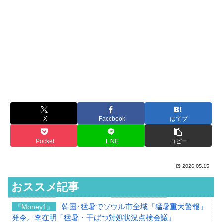
X
Facebook
はてブ
Pocket
LINE
コピー
2026.05.15
おススメ記事
韓国･猛暑でソウル市全域「猛暑重大警報」
『Money1』
発令。李在明「猛暑・干ばつ対処状況点検会議」