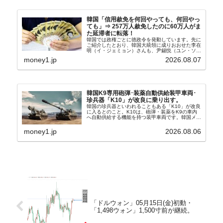
韓国「信用赦免を何回やっても、何回やっ
ても」⇒ 257万人赦免したのに60万人がま
た延滞者に転落！
韓国では政権ごとに徳政令を発動しています。先に
ご紹介したとおり、韓国大統領に成りおおせた李在
明（イ・ジェミョン）さんも、尹錫悦（ユン・ソギ
ョル）前政権が行った――「新出発基金」をバッド
money1.jp
2026.08.07
バンクにして不良債権の買い取りを行い、分割償還
や元利減免...
韓国K9専用砲弾･装薬自動供給装甲車両･
珍兵器「K10」が改良に乗り出す。
韓国の珍兵器といわれることもある「K10」が改良
に入るとのこと。K10は、砲弾・装薬をK9の車内
へ自動供給する機能を持つ装甲車両です。韓国メデ
ィア『Chosun Biz』が報じていますので、同記事
から以下に一部を引きます。2005年に初めて...
money1.jp
2026.08.06
「ドルウォン」05月15日(金)初動・
「1,498ウォン」1,500寸前が継続。