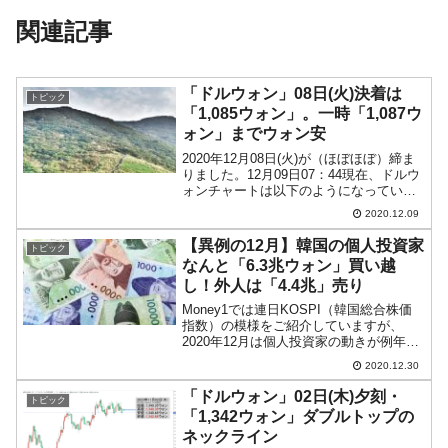
関連記事
「ドルウォン」08日(火)決着は
トピック
「1,085ウォン」。一時「1,087ウ
ォン」までウォン安
2020年12月08日(火)が（ほぼほぼ）締ま
りました。12月09日07：44現在、ドルウ
ォンチャートは以下のようになっていま
す（チャートは『Investing.com』より引
2020.12.09
用：以下同）。陽線となりました。「1ド
ル＝1,085ウォン」まで...
【異例の12月】韓国の個人投資家
トピック
なんと「6.3兆ウォン」買い越
し！外人は「4.4兆」売り
Money1では連日KOSPI（韓国総合株価
指数）の模様をご紹介していますが、
2020年12月は個人投資家の動きが例年と
異なっています。普通なら、12月は個人
2020.12.30
投資家にとって「売り越し」の月なので
す。以下をご覧ください。2016年12月：
「ドルウォン」02日(木)夕刻・
トピック
「1...
「1,342ウォン」ダブルトップの
ネックライン