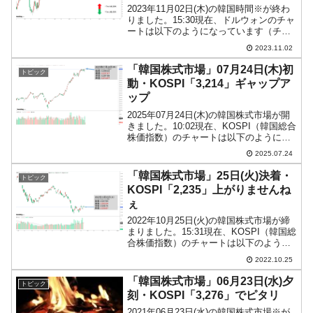
2023年11月02日(木)の韓国時間※が終わ
りました。15:30現在、ドルウォンのチャ
ートは以下のようになっています（チャ
ートは『Investing.com』より引用）。ダ
2023.11.02
ブルトップのネックラインを巡る戦いに
なっています。現在のところ「1...
「韓国株式市場」07月24日(木)初
トピック
動・KOSPI「3,214」ギャップア
ップ
2025年07月24日(木)の韓国株式市場が開
きました。10:02現在、KOSPI（韓国総合
株価指数）のチャートは以下のようにな
っています（チャートは
2025.07.24
『Investing.com』より引用）。ギャップ
アップして始まりました。KOSPIは再
「韓国株式市場」25日(火)決着・
トピック
び...
KOSPI「2,235」上がりませんね
ぇ
2022年10月25日(火)の韓国株式市場が締
まりました。15:31現在、KOSPI（韓国総
合株価指数）のチャートは以下のように
なっています（チャートは
2022.10.25
『Investing.com』より引用）。ローソク
足の実体線がほとんどなくなりました。
「韓国株式市場」06月23日(水)夕
トピック
K...
刻・KOSPI「3,276」でピタリ
2021年06月23日(水)の韓国株式市場※が