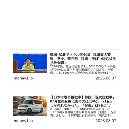
韓国･猛暑でソウル市全域「猛暑重大警
報」発令。李在明「猛暑・干ばつ対処状況
点検会議」
2026年夏。韓国は猛暑です。2026年08月2日午後
1時26分には慶尚南道の梁山市で「42.5℃」を記
録。これは1904年に近代的な気象観測が始まって
以来の韓国史上最高気温です。08月04日には、ソ
money1.jp
2026.08.07
ウル市全域への「猛暑重大警報」が発令され...
【日本市場再挑戦中】韓国『現代自動車』
07月販売台数は去年のほぼ半分「71台」
しか売れなかった。『起亜』は9台だけ
2026年08月06日、『日本自動車輸入組合』が
「2026年7月度輸入車新規登録台数（速報）」を公
表しました。日本市場に再挑戦中の『現代自動
車』、また日本市場を攻略したい『BYD』の販売
money1.jp
2026.08.07
台数はこの中に捉えられているはずです。先月から
は韓国の...