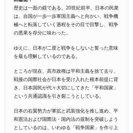
ータセンター整備」⇒ だから無理だってば。
歴史は一面の鏡である。20世紀前半、日本の民衆
JPモルガン「韓国レバレッジETFの清算は
『Money1』
は、自国が一歩一歩軍国主義へと向かい、戦争機
ほぼ終わった」
械へと転落していく過程をその目で目撃し、戦争
韓国『国民年金公団』株価暴落で200兆蒸
『Money1』
の悪果を存分に味わった。
発。
韓国政府「ニセＫ-ブランドを通報しようキ
『Money1』
ゆえに、日本が二度と戦争をしないと誓った意味
ャンペーン」⇒ あの名物教授も登場！
を最も理解しているのである。
韓国「橋が落ちました」⇒ 耐久性「なさす
『Money1』
ぎ」では。
ところが現在、高市政権は平和主義を捨て去り、
韓国鉄鋼最大手『POSCO』ズブズブ沈む。
『Money1』
戦後の国際社会が日本を受け入れた根本前提に背
営業利益80.2％も減少
き、日本国民が代々大切にしてきた「平和国家」
米国下院「韓国の公務員個人をターゲット
『Money1』
という共通認識を引き裂こうとしている。
にぶん殴る法案」提出！⇒ クーパン問題は合衆国企業に対
する差別。許してはおかぬ
日本の右翼勢力が軍拡と武装強化を推し進め、平
韓国ボンクラ政策室長･金容範、株価暴落に
『Money1』
和憲法および国際法・国内法の規制を突破しよう
他人事のような発言。
としているのは、いわゆる「戦争国家」を作り上
韓国半導体『SKハイニックス』2026年2Qの
『Money1』