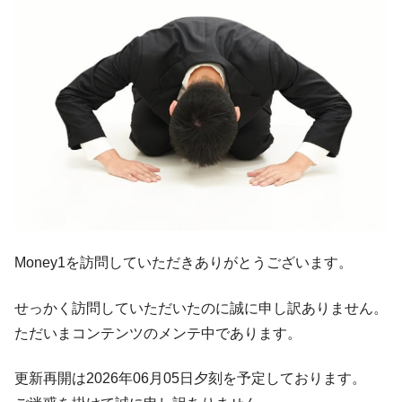
韓国･外為取引量「1日当たり1,214.4億ド
『Money1』
ル」まで拡大 ⇒ 海外資金の動きに強く左右される状態
韓国･帰ってきた李在明。李在明を支持しな
『Money1』
い「50.5％」に上昇
韓国大統領府ボンクラ政策室長が告発され
『Money1』
た ⇒ 国家が行った恐るべき株価操作であり、空前の国政壟
断
韓国･警察職員が「丸刈りになって抗議活
『Money1』
動」
中国だけが鉄鋼輸出を異常増加させる ⇒ 中
『Money1』
国の過剰生産が世界を蝕む。
Money1を訪問していただきありがとうございます。
韓国製造業「半導体絶好調」のウラで他業
『Money1』
種は全般的「不調」⇒ PSIが示す現況は決して良くない。
せっかく訪問していただいたのに誠に申し訳ありません。
【米韓激突案件】韓国消費者院が『クーパ
『Money1』
ただいまコンテンツのメンテ中であります。
ン』1人当たり賠償10万ウォンを認定 ⇒ 総額3兆7,000億
更新再開は2026年06月05日夕刻を予定しております。
韓国で猛暑。南東部では干ばつ
『Money1』