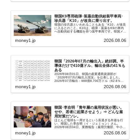
韓国K9専用砲弾･装薬自動供給装甲車両･
珍兵器「K10」が改良に乗り出す。
韓国の珍兵器といわれることもある「K10」が改良
に入るとのこと。K10は、砲弾・装薬をK9の車内
へ自動供給する機能を持つ装甲車両です。韓国メデ
ィア『Chosun Biz』が報じていますので、同記事
から以下に一部を引きます。2005年に初めて...
money1.jp
2026.08.06
韓国「2026年07月の輸出入」絶好調。半
導体だけで410億ドル、輸出全体の41％も
ある
2026年08月01日、韓国の産業通商資源部が
「2026年07月の輸出入現況」を公表しました。
2026年07月輸出：988億8,700万ドル（62.8％）
輸入：685億6,300万ドル（26.5％）貿易収支：
money1.jp
2026.08.06
303億2,400万ドル2026...
韓国･李在明「青年層の雇用状況が悪い。
せや、若者に起業させよう」⇒ どんな雇
用対策だソレ。
ほとんど地球を一周するという長過ぎる外遊を行
い、帰国した李在明（イ・ジェミョン）さん。
2026年08月04日、業務報告（雇用労働部、中小ベ
ンチャー企業部、公正取引委員会）を主催。この席
money1.jp
2026.08.06
上、韓国大統領に成りおおせた李在明（イ・ジェミ
ョン）さん...