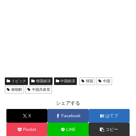
ャンペーン」⇒ あの名物教授も登場！
韓国「橋が落ちました」⇒ 耐久性「なさす
『Money1』
ぎ」では。
韓国鉄鋼最大手『POSCO』ズブズブ沈む。
『Money1』
営業利益80.2％も減少
米国下院「韓国の公務員個人をターゲット
『Money1』
にぶん殴る法案」提出！⇒ クーパン問題は合衆国企業に対
する差別。許してはおかぬ
韓国ボンクラ政策室長･金容範、株価暴落に
『Money1』
他人事のような発言。
トピック
韓国経済
中国経済
韓国
中国
韓国半導体『SKハイニックス』2026年2Qの
『Money1』
南朝鮮
中国共産党
業績「史上最高益」当期純利益は前年同期比13.4倍に。
シェアする
韓国･加徳島新国際空港「またも暗礁」の危
『Money1』
機 ⇒ 10.7兆では損が出るからできない。
X
Facebook
はてブ
【速報】韓国株式市場の暴落・本日07月29
『Money1』
日(水)もサイドカー・サーキットブレイカーの二段コンボ
Pocket
LINE
コピー
発動！