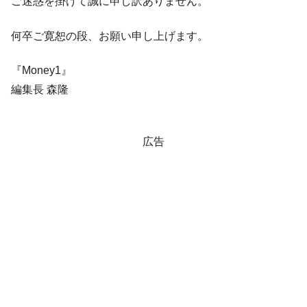
ご迷惑を掛けて誠に申し訳ありません。
韓国型イージス搭載の次世代駆逐艦
『Money1』
「KDDX」1番艦、2032年竣工と公示
何卒ご寛恕の段、お願い申し上げます。
【対日本円】ウォン安が急進！ 日米の協調
『Money1』
に韓国がいっちょがみしたのでは。
『Money1』
韓国政府『BYD』車への補助金を全廃 ⇒ 実
『Money1』
編集長 森隆
は韓国で『BYD』車は売れている。6カ月で対前年同期比
1.9倍！
在韓米国大使スティールが着韓！⇒ さっそ
『Money1』
広告
く空港に詰めかけ「出て行け！」「極右勢力」のプラカー
ドを掲げる「在韓反米勢力」
韓国政府「2035年までに18.4GW規模のAIデ
『Money1』
ータセンター整備」⇒ だから無理だってば。
JPモルガン「韓国レバレッジETFの清算は
『Money1』
ほぼ終わった」
韓国『国民年金公団』株価暴落で200兆蒸
『Money1』
発。
韓国政府「ニセＫ-ブランドを通報しようキ
『Money1』