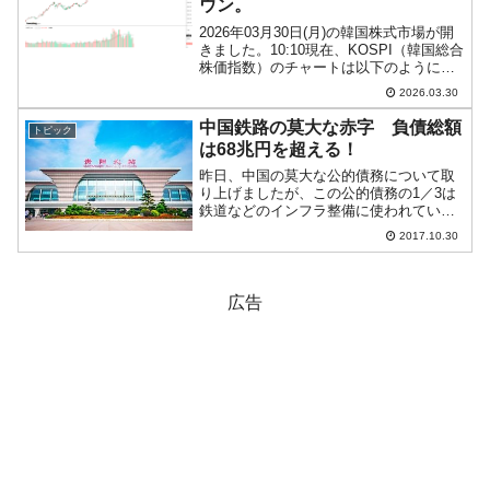
ウン。
2026年03月30日(月)の韓国株式市場が開
きました。10:10現在、KOSPI（韓国総合
株価指数）のチャートは以下のようにな
っています（チャートは
2026.03.30
『Investing.com』より引用）。ギャップ
ダウンして始まりました。KOSPIは「5...
中国鉄路の莫大な赤字 負債総額
トピック
は68兆円を超える！
昨日、中国の莫大な公的債務について取
り上げましたが、この公的債務の1／3は
鉄道などのインフラ整備に使われている
ものと推測されます(オックスフォード大
2017.10.30
学の研究による)。というわけで、今回は
中国の鉄道について見てみましょう。中
国の国営鉄道会社『...
広告