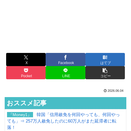
X
Facebook
はてブ
Pocket
LINE
コピー
2026.06.04
おススメ記事
韓国「信用赦免を何回やっても、何回やっ
『Money1』
ても」⇒ 257万人赦免したのに60万人がまた延滞者に転
落！