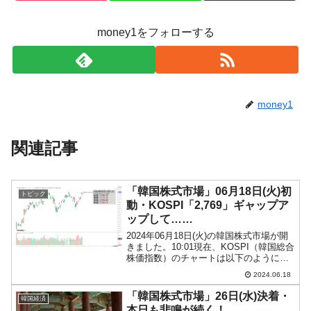
IT産業は人を雇用する効果は低い。全産業の
『Money1』
money1をフォローする
半分未満しか雇用を生まない
韓国「株式市場が賭博場のように変質した
『Money1』
のは政界の責任だ」
韓国「2026年1Q 資金循環統計」面白い結果
『Money1』
money1
に。
韓国化学企業最大手『ロッテケミカル』純
『Money1』
関連記事
借入金が約8兆。信用格付け「ネガティブ」にダウン
日本の誇る海洋資源調査船『白嶺』は先進技術の
Fact1
塊！
「韓国株式市場」06月18日(火)初
トピック
動・KOSPI「2,769」ギャップア
夏の甲子園、優勝校を最も多く輩出している都道
Fact1
ップして……
府県とは？
2024年06月18日(火)の韓国株式市場が開
きました。10:01現在、KOSPI（韓国総合
今話題の「楽天ライオンズ」とは？
Fact1
株価指数）のチャートは以下のようにな
っています（チャートは
奇跡の毛色「白毛馬」とは？
Fact1
2024.06.18
『Investing.com』より引用）。ギャップ
アップして始まりましたが、直近最高値
全て勝つといくら？ 競馬GI競走で勝利騎手がもら
Fact1
「韓国株式市場」26日(水)決着・
韓国経済
さい...
本日も悲鳴が続く！
える賞金とは？