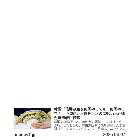
韓国「信用赦免を何回やっても、何回やっ
ても」⇒ 257万人赦免したのに60万人がま
た延滞者に転落！
韓国では政権ごとに徳政令を発動しています。先に
ご紹介したとおり、韓国大統領に成りおおせた李在
明（イ・ジェミョン）さんも、尹錫悦（ユン・ソギ
ョル）前政権が行った――「新出発基金」をバッド
money1.jp
2026.08.07
バンクにして不良債権の買い取りを行い、分割償還
や元利減免...