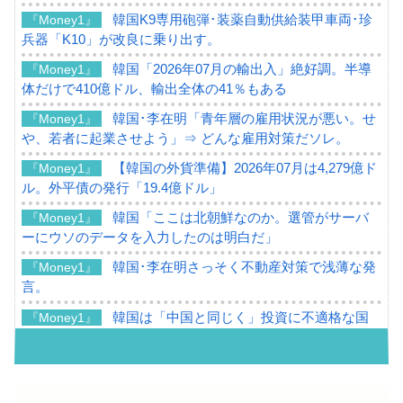
韓国K9専用砲弾･装薬自動供給装甲車両･珍
『Money1』
兵器「K10」が改良に乗り出す。
韓国「2026年07月の輸出入」絶好調。半導
『Money1』
体だけで410億ドル、輸出全体の41％もある
韓国･李在明「青年層の雇用状況が悪い。せ
『Money1』
や、若者に起業させよう」⇒ どんな雇用対策だソレ。
【韓国の外貨準備】2026年07月は4,279億ド
『Money1』
ル。外平債の発行「19.4億ドル」
韓国「ここは北朝鮮なのか。選管がサーバ
『Money1』
ーにウソのデータを入力したのは明白だ」
韓国･李在明さっそく不動産対策で浅薄な発
『Money1』
言。
韓国は「中国と同じく」投資に不適格な国
『Money1』
だ。
『韓国銀行』が「金の保有量を増やしま
『Money1』
す」⇒「金を経由するドル入手」手段ではないのか？