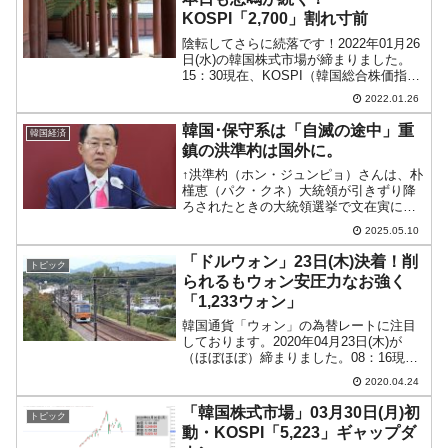
KOSPI「2,700」割れ寸前
平成仮面ライダーの意外すぎるモチーフとは？
Fact1
陰転してさらに続落です！2022年01月26
日(水)の韓国株式市場が締まりました。
発表から2日で大崩壊、鳴かず飛ばずに終わりそう
Fact1
15：30現在、KOSPI（韓国総合株価指
なスーパーリーグとは？
数）のチャートは以下のようになってい
2022.01.26
ます（チャートは『Investing.com』より
日本人マスターズ挑戦の歴史。松山以前に最高位
Fact1
引用）。わずかながら上げて始ま...
韓国･保守系は「自滅の途中」重
韓国経済
だった選手とは？
鎮の洪準杓は国外に。
↑洪準杓（ホン・ジュンピョ）さんは、朴
甲子園通算本塁打、最多の清原に次いで多く打っ
Fact1
槿恵（パク・クネ）大統領が引きずり降
ている意外な選手とは？
ろされたときの大統領選挙で文在寅に負
けています（得票率：文在寅41.08％ vs
セレクトセールの高額取引馬が稼いだ金額とは？
Fact1
2025.05.10
洪準杓24.03％の惨敗）。『国民の力』保
守寄りの重鎮議員・洪準杓（ホン・ジュ
「ドルウォン」23日(木)決着！削
トピック
ンピョ...
られるもウォン安圧力なお強く
「1,233ウォン」
韓国通貨「ウォン」の為替レートに注目
しております。2020年04月23日(木)が
（ほぼほぼ）締まりました。08：16現在
（日本時間）、ドルウォンチャートは以
2020.04.24
下のようになっています（チャートは
『Investing.com』より引用）。陽線
「韓国株式市場」03月30日(月)初
トピック
で、...
動・KOSPI「5,223」ギャップダ