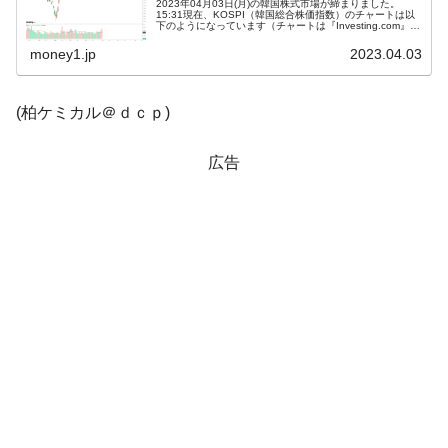
2023年04月03日(月)の韓国株式市場が締まりました。
15:31現在、KOSPI（韓国総合株価指数）のチャートは以
発動！
下のようになっています（チャートは『Investing.com』よ
り引用）。残念でした(笑)。直近最高値を抜くことはでき
ま...
IT産業は人を雇用する効果は低い。全産業の
『Money1』
money1.jp
2023.04.03
半分未満しか雇用を生まない
韓国「株式市場が賭博場のように変質した
『Money1』
(柏ケミカル＠ｄｃｐ)
のは政界の責任だ」
広告
韓国「2026年1Q 資金循環統計」面白い結果
『Money1』
に。
韓国化学企業最大手『ロッテケミカル』純
『Money1』
借入金が約8兆。信用格付け「ネガティブ」にダウン
日本の誇る海洋資源調査船『白嶺』は先進技術の
Fact1
塊！
夏の甲子園、優勝校を最も多く輩出している都道
Fact1
府県とは？
今話題の「楽天ライオンズ」とは？
Fact1
奇跡の毛色「白毛馬」とは？
Fact1