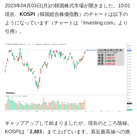
す」⇒「金を経由するドル入手」手段ではないのか？
2023年04月03日(月)の韓国株式市場が開きました。10:01
韓国･外為取引量「1日当たり1,214.4億ド
『Money1』
現在、
KOSPI
（韓国総合株価指数）のチャートは以下の
ル」まで拡大 ⇒ 海外資金の動きに強く左右される状態
ようになっています（チャートは『Investing.com』より
韓国･帰ってきた李在明。李在明を支持しな
『Money1』
引用）。
い「50.5％」に上昇
韓国大統領府ボンクラ政策室長が告発され
『Money1』
た ⇒ 国家が行った恐るべき株価操作であり、空前の国政壟
断
韓国･警察職員が「丸刈りになって抗議活
『Money1』
動」
中国だけが鉄鋼輸出を異常増加させる ⇒ 中
『Money1』
国の過剰生産が世界を蝕む。
韓国製造業「半導体絶好調」のウラで他業
『Money1』
種は全般的「不調」⇒ PSIが示す現況は決して良くない。
【米韓激突案件】韓国消費者院が『クーパ
『Money1』
ギャップアップして始まりましたが、現在のところ陰線。
ン』1人当たり賠償10万ウォンを認定 ⇒ 総額3兆7,000億
KOSPIは「
2,483
」まで上げています。直近最高値への挑
韓国で猛暑。南東部では干ばつ