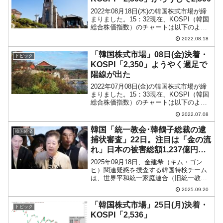
2022年08月18日(木)の韓国株式市場が締
まりました。15：32現在、KOSPI（韓国
総合株価指数）のチャートは以下のよう
になっています（チャートは
2022.08.18
『Investing.com』より引用）。一時
「2,488」まで下げたのですが、なんと
「韓国株式市場」08日(金)決着・
トピック
か...
KOSPI「2,350」ようやく週足で
陽線が出た
2022年07月08日(金)の韓国株式市場が締
まりました。15：33現在、KOSPI（韓国
総合株価指数）のチャートは以下のよう
になっています（チャートは
2022.07.08
『Investing.com』より引用）。上がほと
んど削られてローソク足の実体部分がほ
韓国「統一教会･韓鶴子総裁の逮
韓国経済
と...
捕状審査」22日。注目は「金の流
れ」日本の被害総額1,237億円
「韓国に3割が送金された」証言
2025年09月18日、金建希（キム・ゴン
アリ！
ヒ）関連疑惑を捜査する韓国特検チーム
は、世界平和統一家庭連合（旧統一教
会）の韓鶴子（ハン・ハクチャ）総裁の
2025.09.20
拘束令状を請求しました。特別検察は、
先を争うようにして（役にも立たない）
「韓国株式市場」25日(月)決着・
トピック
内乱疑惑を調査し、尹...
KOSPI「2,536」