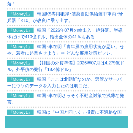
落！
韓国K9専用砲弾･装薬自動供給装甲車両･珍
『Money1』
兵器「K10」が改良に乗り出す。
韓国「2026年07月の輸出入」絶好調。半導
『Money1』
体だけで410億ドル、輸出全体の41％もある
韓国･李在明「青年層の雇用状況が悪い。せ
『Money1』
や、若者に起業させよう」⇒ どんな雇用対策だソレ。
【韓国の外貨準備】2026年07月は4,279億ド
『Money1』
ル。外平債の発行「19.4億ドル」
韓国「ここは北朝鮮なのか。選管がサーバ
『Money1』
ーにウソのデータを入力したのは明白だ」
韓国･李在明さっそく不動産対策で浅薄な発
『Money1』
言。
韓国は「中国と同じく」投資に不適格な国
『Money1』
だ。
『韓国銀行』が「金の保有量を増やしま
『Money1』