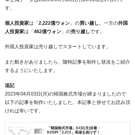
韓国政府「ニセＫ-ブランドを通報しようキ
『Money1』
す。
ャンペーン」⇒ あの名物教授も登場！
韓国「橋が落ちました」⇒ 耐久性「なさす
『Money1』
個人投資家
は「
2,222億ウォン
」の
買い越し
。一方の
外国
ぎ」では。
人投資家
は「
462億ウォン
」の
売り越し
です。
韓国鉄鋼最大手『POSCO』ズブズブ沈む。
『Money1』
営業利益80.2％も減少
外国人投資家は売り越しでスタートしています。
米国下院「韓国の公務員個人をターゲット
『Money1』
にぶん殴る法案」提出！⇒ クーパン問題は合衆国企業に対
また動きがありましたら、随時記事を制作し状況をご紹介
する差別。許してはおかぬ
するようにいたします。
韓国ボンクラ政策室長･金容範、株価暴落に
『Money1』
他人事のような発言。
追記
2023年04月03日(月)の韓国株式市場が締まりましたので
韓国半導体『SKハイニックス』2026年2Qの
『Money1』
業績「史上最高益」当期純利益は前年同期比13.4倍に。
以下の記事を制作いたしました。本記事と併せてお読み頂
ければ幸いです。
韓国･加徳島新国際空港「またも暗礁」の危
『Money1』
機 ⇒ 10.7兆では損が出るからできない。
【速報】韓国株式市場の暴落・本日07月29
『Money1』
「韓国株式市場」03日(月)決着・
KOSPI「2,472」高値を抜けず！
日(水)もサイドカー・サーキットブレイカーの二段コンボ