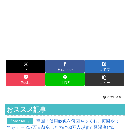
X
Facebook
はてブ
Pocket
LINE
コピー
2023.04.03
おススメ記事
韓国「信用赦免を何回やっても、何回やっ
『Money1』
ても」⇒ 257万人赦免したのに60万人がまた延滞者に転