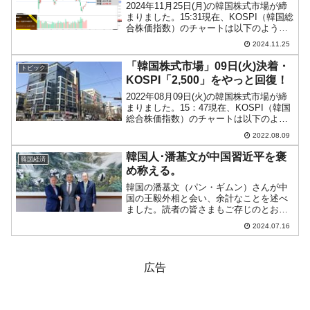
2024年11月25日(月)の韓国株式市場が締
まりました。15:31現在、KOSPI（韓国総
合株価指数）のチャートは以下のように
なっています（チャートは
2024.11.25
『Investing.com』より引用）。投資家別
売買動向は以下です。⇒データ引用元：
「韓国株式市場」09日(火)決着・
トピック
『...
KOSPI「2,500」をやっと回復！
2022年08月09日(火)の韓国株式市場が締
まりました。15：47現在、KOSPI（韓国
総合株価指数）のチャートは以下のよう
になっています（チャートは
2022.08.09
『Investing.com』より引用）。やっと
2,500を回復しました。KOSPIは「...
韓国人･潘基文が中国習近平を褒
韓国経済
め称える。
韓国の潘基文（パン・ギムン）さんが中
国の王毅外相と会い、余計なことを述べ
ました。読者の皆さまもご存じのとお
り、潘基文（パン・ギムン）さんは国連
2024.07.16
事務総長を務めた人です。韓国メディア
では「韓国人が世界大統領になった」と
いう意味不明な賛辞を送りま...
広告