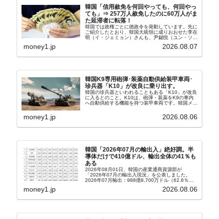
韓国「信用赦免を何回やっても、何回やっ
ても」⇒ 257万人赦免したのに60万人がま
た延滞者に転落！
韓国では政権ごとに徳政令を発動しています。先に
ご紹介したとおり、韓国大統領に成りおおせた李在
明（イ・ジェミョン）さんも、尹錫悦（ユン・ソギ
ョル）前政権が行った――「新出発基金」をバッド
money1.jp
2026.08.07
バンクにして不良債権の買い取りを行い、分割償還
や元利減免...
韓国K9専用砲弾･装薬自動供給装甲車両･
珍兵器「K10」が改良に乗り出す。
韓国の珍兵器といわれることもある「K10」が改良
に入るとのこと。K10は、砲弾・装薬をK9の車内
へ自動供給する機能を持つ装甲車両です。韓国メデ
ィア『Chosun Biz』が報じていますので、同記事
から以下に一部を引きます。2005年に初めて...
money1.jp
2026.08.06
韓国「2026年07月の輸出入」絶好調。半
導体だけで410億ドル、輸出全体の41％も
ある
2026年08月01日、韓国の産業通商資源部が
「2026年07月の輸出入現況」を公表しました。
2026年07月輸出：988億8,700万ドル（62.8％）
輸入：685億6,300万ドル（26.5％）貿易収支：
money1.jp
2026.08.06
303億2,400万ドル2026...