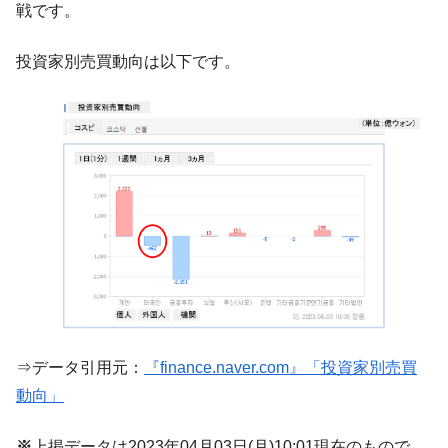
『Money1』
戦です。
韓国型イージス搭載の次世代駆逐艦
『Money1』
「KDDX」1番艦、2032年竣工と公示
投資家別売買動向は以下です。
【対日本円】ウォン安が急進！ 日米の協調
『Money1』
に韓国がいっちょがみしたのでは。
韓国政府『BYD』車への補助金を全廃 ⇒ 実
『Money1』
は韓国で『BYD』車は売れている。6カ月で対前年同期比
1.9倍！
在韓米国大使スティールが着韓！⇒ さっそ
『Money1』
く空港に詰めかけ「出て行け！」「極右勢力」のプラカー
ドを掲げる「在韓反米勢力」
韓国政府「2035年までに18.4GW規模のAIデ
『Money1』
ータセンター整備」⇒ だから無理だってば。
JPモルガン「韓国レバレッジETFの清算は
『Money1』
⇒データ引用元：
『finance.naver.com』「投資家別売買
ほぼ終わった」
動向」
韓国『国民年金公団』株価暴落で200兆蒸
『Money1』
発。
※
上掲データは2023年04月03日(月)10:01現在のもので