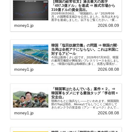
【韓国の経常収支】過去最大の黒字
「497.3億ドル」を達成 ⇒ 株式市場から
316億ドルの資金流出。
2026年08月06日、『韓国銀行』が「2026年06
月」の国際収支統計を公示しました。当月は大きな
黒字を達成しました。以下をご覧ください。↑黄色
の傾向ペンでフォーカスしているのが2026年06月
money1.jp
2026.08.09
の経常収支です。2026年06月貿易収支：4...
韓国「塩田奴隷労働」の問題 ⇒ 韓国の闇･
当局は全然アテにならない。これは米国に
対するアピール
今回は面倒くさい話です。2026年07月30日、韓国
の雇用労働部が興味深いプレスリリースを出しまし
た。↑韓国の塩田は島嶼部に多く、劣悪な環境が一
般に見られることが少ないため、事件の発覚を妨げ
money1.jp
2026.08.08
たといわれます（後述）。これは、いわゆる「塩田
奴隷...
「韓国軍はたるんでいる」案件 × ２。⇒
韓国軍をダメにする最強タッグ「李在明 +
安圭伯」
弱将のもとに強兵なし――といわれます。韓国国防
部のTopは現在、Money1でもしつこくご紹介して
きたボンクラの安圭伯（アン・ギュベク）さんで
す。↑経済的無知蒙昧な李在明（イ・ジェミョン）
money1.jp
2026.08.08
さんと「韓国初の文官上がり」の国防部長官安圭伯
（アン...