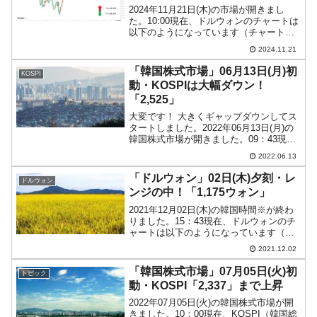
2024年11月21日(木)の市場が開きまし
た。10:00現在、ドルウォンのチャートは
以下のようになっています（チャートは
『Investing.com』より引用）。これから
2024.11.21
ローソク足の調整が入るかもしれません
が、前日は結局陽線となり、本日は...
「韓国株式市場」06月13日(月)初
KOSPI
動・KOSPIは大幅ダウン！
「2,525」
大変です！ 大きくギャップダウンしてス
タートしました。2022年06月13日(月)の
韓国株式市場が開きました。09：43現
在、KOSPI（韓国総合株価指数）のチャ
2022.06.13
ートは以下のようになっています（チャ
ートは『Investing.com』より引...
「ドルウォン」02日(木)夕刻・レ
ドルウォン
ンジの中！「1,175ウォン」
2021年12月02日(木)の韓国時間※が終わ
りました。15：43現在、ドルウォンのチ
ャートは以下のようになっています（チ
ャートは『Investing.com』より引用）。
2021.12.02
陰線で、ウォン高圧が強いですが抵抗し
ています。現在のところ「1ドル＝...
「韓国株式市場」07月05日(火)初
トピック
動・KOSPI「2,337」まで上昇
2022年07月05日(火)の韓国株式市場が開
きました。10：00現在、KOSPI（韓国総