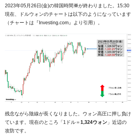
ても」⇒ 257万人赦免したのに60万人がまた延滞者に転
2023年05月26日(金)の韓国時間
※
が終わりました。15:30
落！
現在、ドルウォンのチャートは以下のようになっています
韓国K9専用砲弾･装薬自動供給装甲車両･珍
『Money1』
（チャートは『Investing.com』より引用）。
兵器「K10」が改良に乗り出す。
韓国「2026年07月の輸出入」絶好調。半導
『Money1』
体だけで410億ドル、輸出全体の41％もある
韓国･李在明「青年層の雇用状況が悪い。せ
『Money1』
や、若者に起業させよう」⇒ どんな雇用対策だソレ。
【韓国の外貨準備】2026年07月は4,279億ド
『Money1』
ル。外平債の発行「19.4億ドル」
韓国「ここは北朝鮮なのか。選管がサーバ
『Money1』
ーにウソのデータを入力したのは明白だ」
韓国･李在明さっそく不動産対策で浅薄な発
『Money1』
言。
残念ながら陰線が長くなりました。ウォン高圧に押し負け
韓国は「中国と同じく」投資に不適格な国
『Money1』
ています。現在のところ「1ドル＝
1,324ウォン
」近辺の
だ。
攻防です。
『韓国銀行』が「金の保有量を増やしま