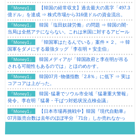
【韓国の経常収支】過去最大の黒字「497.3
『Money1』
億ドル」を達成 ⇒ 株式市場から316億ドルの資金流出。
韓国「塩田奴隷労働」の問題 ⇒ 韓国の闇･
『Money1』
当局は全然アテにならない。これは米国に対するアピール
「韓国軍はたるんでいる」案件 × ２。⇒ 韓
『Money1』
国軍をダメにする最強タッグ「李在明 + 安圭伯」
韓国メディアが「韓国政府と李在明が吊る
『Money1』
される可能性もあるのでは」とほのめかす。
韓国07月･物価指数「2.8％」に低下 ⇒ 実は
『Money1』
コアコアは上がった。
韓国･猛暑でソウル市全域「猛暑重大警報」
『Money1』
発令。李在明「猛暑・干ばつ対処状況点検会議」
【日本市場再挑戦中】韓国『現代自動車』
『Money1』
07月販売台数は去年のほぼ半分「71台」しか売れなかっ
た。『起亜』は9台だけ
韓国「信用赦免を何回やっても、何回やっ
『Money1』