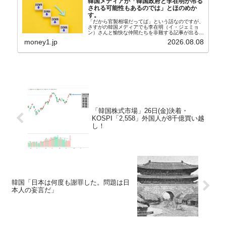
韓国メディアが「韓国政府と李在明が吊る
される可能性もあるのでは」とほのめか
す。
「だから官製相場だってば」という話なのですが、
さすがの韓国メディアでも李在明（イ・ジェミョ
ン）さんと愉快な仲間たちを非難する記事が出るよ
うになっています。もちろん株価の暴落についてで
money1.jp
2026.08.08
『朝鮮日報』に面白い記事が出ています。「東西南
北」というコ...
「韓国株式市場」26日(金)決着・
KOSPI「2,558」外国人が8千億買い越
し！
韓国「日本は何度も謝罪した。問題は日
本人の妄言だ」