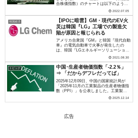
合株価指数）のチャートは以下のように
なっています（チャートは
2022.07.05
『Investing.com』より引用）。前日の下
げ分を取り返して上昇しています。
【IPOに暗雲】GM・現代のEV火
韓国経済
KOSP...
災は韓国『LG』工場での製造欠
陥が原因と報じられる
アメリカ合衆国『GM』と韓国『現代自動
車』の電気自動車で火事が発生したの
は、韓国『LGエネルギーソリューショ
ン』（以前は『LG化学』）製のバッテリ
2021.08.30
ーが原因とされています。『GM』は
『LGエネルギーソリューション』が製造
中国･生産者物価指数「-2.2％」
トピック
したバッテリーに構造的...
⇒ 「だからデフレだってば」
2025年12月09日、中国の国家統計局が
「2025年11月の工業製品の生産者物価指
数（PPI）」を公表しました。工業製品
の生産者が工場から出荷する時点の価格
2025.12.14
を指しており、当たり前ですが、これが
下がると消費者にわたるときの価格も上
がります。...
広告