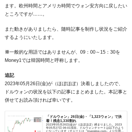
韓国で猛暑。南東部では干ばつ
『Money1』
ます。欧州時間とアメリカ時間でウォン安方向に戻したい
ところですが……。
韓国型イージス搭載の次世代駆逐艦
『Money1』
「KDDX」1番艦、2032年竣工と公示
また動きがありましたら、随時記事を制作し状況をご紹介
【対日本円】ウォン安が急進！ 日米の協調
『Money1』
に韓国がいっちょがみしたのでは。
するようにいたします。
韓国政府『BYD』車への補助金を全廃 ⇒ 実
『Money1』
※
一般的な用語ではありませんが、09：00～15：30を
は韓国で『BYD』車は売れている。6カ月で対前年同期比
1.9倍！
Money1では韓国時間と呼称します。
在韓米国大使スティールが着韓！⇒ さっそ
『Money1』
追記
く空港に詰めかけ「出て行け！」「極右勢力」のプラカー
ドを掲げる「在韓反米勢力」
2023年05月26日(金)が（ほぼほぼ）決着しましたので、
ドルウォンの状況を以下の記事にまとめました。本記事と
韓国政府「2035年までに18.4GW規模のAIデ
『Money1』
ータセンター整備」⇒ だから無理だってば。
併せてお読み頂ければ幸いです。
JPモルガン「韓国レバレッジETFの清算は
『Money1』
ほぼ終わった」
「ドルウォン」26日(金)・「1,323ウォン」で決
着！残念1,330割れ
韓国『国民年金公団』株価暴落で200兆蒸
『Money1』
2023年05月26日(金)が（ほぼほぼ）締まりました。2023
年05月27日 06:01現在、ドルウォンチャートは以下のよう
発。
になっています（チャートは『Investing.com』より引用：