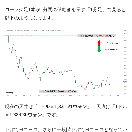
『Money1』
す」⇒「金を経由するドル入手」手段ではないのか？
ローソク足1本が1分間の値動きを示す「1分足」で見ると
韓国･外為取引量「1日当たり1,214.4億ド
『Money1』
以下のようになります。
ル」まで拡大 ⇒ 海外資金の動きに強く左右される状態
韓国･帰ってきた李在明。李在明を支持しな
『Money1』
い「50.5％」に上昇
韓国大統領府ボンクラ政策室長が告発され
『Money1』
た ⇒ 国家が行った恐るべき株価操作であり、空前の国政壟
断
韓国･警察職員が「丸刈りになって抗議活
『Money1』
動」
中国だけが鉄鋼輸出を異常増加させる ⇒ 中
『Money1』
国の過剰生産が世界を蝕む。
韓国製造業「半導体絶好調」のウラで他業
『Money1』
現在の天井は「1ドル＝
1,331.21ウォン
」、天底は「1ドル
種は全般的「不調」⇒ PSIが示す現況は決して良くない。
＝
1,323.30ウォン
」です。
【米韓激突案件】韓国消費者院が『クーパ
『Money1』
ン』1人当たり賠償10万ウォンを認定 ⇒ 総額3兆7,000億
下げてヨコヨコ。さらに一段階下げてヨコヨコとなってい