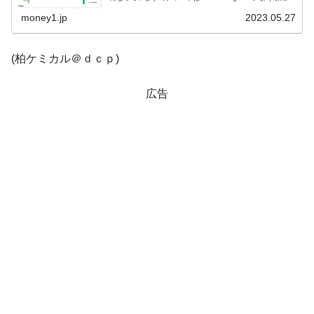
以下同）。残念ながら陰線が長くなり、1,330ウ...
money1.jp
2023.05.27
韓国政府「ニセＫ-ブランドを通報しようキ
『Money1』
ャンペーン」⇒ あの名物教授も登場！
(柏ケミカル＠ｄｃｐ)
韓国「橋が落ちました」⇒ 耐久性「なさす
『Money1』
ぎ」では。
広告
韓国鉄鋼最大手『POSCO』ズブズブ沈む。
『Money1』
営業利益80.2％も減少
米国下院「韓国の公務員個人をターゲット
『Money1』
にぶん殴る法案」提出！⇒ クーパン問題は合衆国企業に対
する差別。許してはおかぬ
日本の誇る海洋資源調査船『白嶺』は先進技術の
Fact1
塊！
夏の甲子園、優勝校を最も多く輩出している都道
Fact1
府県とは？
今話題の「楽天ライオンズ」とは？
Fact1
奇跡の毛色「白毛馬」とは？
Fact1