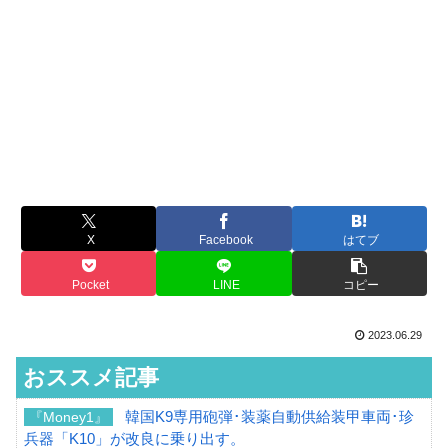
X
Facebook
はてブ
Pocket
LINE
コピー
2023.06.29
おススメ記事
韓国K9専用砲弾･装薬自動供給装甲車両･珍
『Money1』
兵器「K10」が改良に乗り出す。