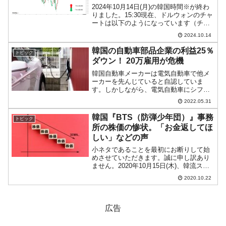
2024年10月14日(月)の韓国時間※が終わ
りました。15:30現在、ドルウォンのチャ
ートは以下のようになっています（チャ
ートは『Investing.com』より引用）。上
2024.10.14
昇が抑えられています。現在のところ「1
ドル＝1,355ウォン」近辺...
韓国の自動車部品企業の利益25％
トピック
ダウン！ 20万雇用が危機
韓国自動車メーカーは電気自動車で他メ
ーカーを先んじていると自認していま
す。しかしながら、電気自動車にシフト
すればするだけ、これまで形成してき
2022.05.31
た、いわゆる「自動車産業の生態系」が
縮小する可能性が高いのです。『韓国経
韓国『BTS（防弾少年団）』事務
トピック
済新聞』が興味深い調査を実施...
所の株価の惨状。「お金返してほ
しい」などの声
小ネタであることを最初にお断りして始
めさせていただきます。誠に申し訳あり
ません。2020年10月15日(木)、韓流スタ
ー『BTS（防弾少年団）』が所属する韓
2020.10.22
国の芸能事務所『ビッグヒット エンター
テインメント』がIPO（新株公開）を果
たしまし...
広告