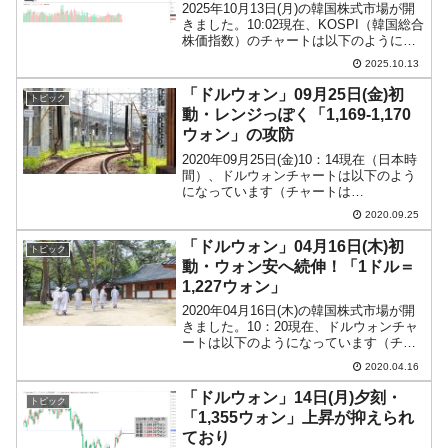
2025年10月13日(月)の韓国株式市場が開
きました。10:02現在、KOSPI（韓国総合
株価指数）のチャートは以下のようにな
っています（チャートは
2025.10.13
『Investing.com』より引用）。アメリカ
合衆国の株式市場が急落しましたので、
「ドルウォン」09月25日(金)初
トピック
無理...
動・レンジっぽく「1,169-1,170
ウォン」の攻防
2020年09月25日(金)10：14現在（日本時
間）、ドルウォンチャートは以下のよう
になっています（チャートは
『Investing.com』より引用：以下同）。
2020.09.25
一応陽線でウォン安方向ですが、天地が
狭くこれは上下どちらにドレンドを作る
「ドルウォン」04月16日(木)初
トピック
のか分...
動・ウォン安へ続伸！「1ドル＝
1,227ウォン」
2020年04月16日(木)の韓国株式市場が開
きました。10：20現在、ドルウォンチャ
ートは以下のようになっています（チャ
ートは『Investing.com』より引用：以下
2020.04.16
同）。とりあえずはウォン安方向へ進行
しており、10：20現在のところ...
「ドルウォン」14日(月)夕刻・
トピック
「1,355ウォン」上昇が抑えられ
ており