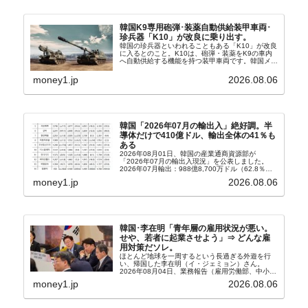
韓国K9専用砲弾･装薬自動供給装甲車両･
珍兵器「K10」が改良に乗り出す。
韓国の珍兵器といわれることもある「K10」が改良
に入るとのこと。K10は、砲弾・装薬をK9の車内
へ自動供給する機能を持つ装甲車両です。韓国メデ
ィア『Chosun Biz』が報じていますので、同記事
から以下に一部を引きます。2005年に初めて...
money1.jp
2026.08.06
韓国「2026年07月の輸出入」絶好調。半
導体だけで410億ドル、輸出全体の41％も
ある
2026年08月01日、韓国の産業通商資源部が
「2026年07月の輸出入現況」を公表しました。
2026年07月輸出：988億8,700万ドル（62.8％）
輸入：685億6,300万ドル（26.5％）貿易収支：
money1.jp
2026.08.06
303億2,400万ドル2026...
韓国･李在明「青年層の雇用状況が悪い。
せや、若者に起業させよう」⇒ どんな雇
用対策だソレ。
ほとんど地球を一周するという長過ぎる外遊を行
い、帰国した李在明（イ・ジェミョン）さん。
2026年08月04日、業務報告（雇用労働部、中小ベ
ンチャー企業部、公正取引委員会）を主催。この席
money1.jp
2026.08.06
上、韓国大統領に成りおおせた李在明（イ・ジェミ
ョン）さん...