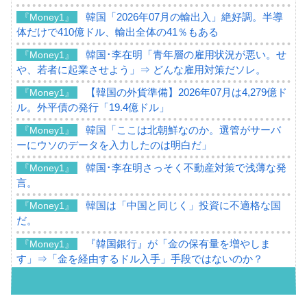
韓国「2026年07月の輸出入」絶好調。半導
『Money1』
体だけで410億ドル、輸出全体の41％もある
韓国･李在明「青年層の雇用状況が悪い。せ
『Money1』
や、若者に起業させよう」⇒ どんな雇用対策だソレ。
【韓国の外貨準備】2026年07月は4,279億ド
『Money1』
ル。外平債の発行「19.4億ドル」
韓国「ここは北朝鮮なのか。選管がサーバ
『Money1』
ーにウソのデータを入力したのは明白だ」
韓国･李在明さっそく不動産対策で浅薄な発
『Money1』
言。
韓国は「中国と同じく」投資に不適格な国
『Money1』
だ。
『韓国銀行』が「金の保有量を増やしま
『Money1』
す」⇒「金を経由するドル入手」手段ではないのか？
韓国･外為取引量「1日当たり1,214.4億ド
『Money1』
ル」まで拡大 ⇒ 海外資金の動きに強く左右される状態