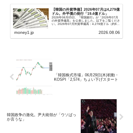
【韓国の外貨準備】2026年07月は4,279億
ドル。外平債の発行「19.4億ドル」
2026年08月05日、『韓国銀行』が「2026年07月
の外貨準備高」を公表しました。以下をご覧くださ
い。2026年07月外貨準備高：4,279億ドル（約67
兆4,456億円）※前月比：+6億ドル＜＜内訳＞＞
⇒Securities：3,80...
money1.jp
2026.08.06
「韓国株式市場」06月29日(木)初動・
KOSPI「2,574」ちょい下げスタート
韓国政争の激化。尹大統領が「ウソばっ
か言うな」