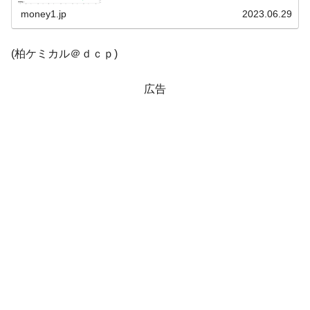
陽線が長くなり、1,310ウォンを再突破です。現在のと...
money1.jp
2023.06.29
韓国「株式市場が賭博場のように変質した
『Money1』
のは政界の責任だ」
(柏ケミカル＠ｄｃｐ)
韓国「2026年1Q 資金循環統計」面白い結果
『Money1』
に。
広告
韓国化学企業最大手『ロッテケミカル』純
『Money1』
借入金が約8兆。信用格付け「ネガティブ」にダウン
韓国株式市場･暗黒の火曜日。サーキットブ
『Money1』
レイカーも発動！ 半導体2銘柄の暴落
日本の誇る海洋資源調査船『白嶺』は先進技術の
Fact1
塊！
夏の甲子園、優勝校を最も多く輩出している都道
Fact1
府県とは？
今話題の「楽天ライオンズ」とは？
Fact1
奇跡の毛色「白毛馬」とは？
Fact1
全て勝つといくら？ 競馬GI競走で勝利騎手がもら
Fact1