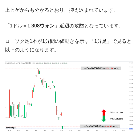
【対日本円】ウォン安が急進！ 日米の協調
『Money1』
上ヒゲからも分かるとおり、抑え込まれています。
に韓国がいっちょがみしたのでは。
韓国政府『BYD』車への補助金を全廃 ⇒ 実
『Money1』
「1ドル＝
1,308ウォン
」近辺の攻防となっています。
は韓国で『BYD』車は売れている。6カ月で対前年同期比
1.9倍！
ローソク足1本が1分間の値動きを示す「1分足」で見ると
在韓米国大使スティールが着韓！⇒ さっそ
『Money1』
以下のようになります。
く空港に詰めかけ「出て行け！」「極右勢力」のプラカー
ドを掲げる「在韓反米勢力」
韓国政府「2035年までに18.4GW規模のAIデ
『Money1』
ータセンター整備」⇒ だから無理だってば。
JPモルガン「韓国レバレッジETFの清算は
『Money1』
ほぼ終わった」
韓国『国民年金公団』株価暴落で200兆蒸
『Money1』
発。
韓国政府「ニセＫ-ブランドを通報しようキ
『Money1』
ャンペーン」⇒ あの名物教授も登場！
韓国「橋が落ちました」⇒ 耐久性「なさす
『Money1』