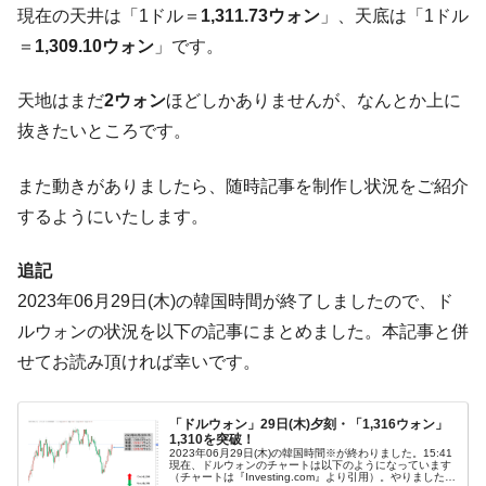
現在の天井は「1ドル＝
1,311.73ウォン
」、天底は「1ドル
ぎ」では。
＝
1,309.10ウォン
」です。
韓国鉄鋼最大手『POSCO』ズブズブ沈む。
『Money1』
営業利益80.2％も減少
天地はまだ
2ウォン
ほどしかありませんが、なんとか上に
米国下院「韓国の公務員個人をターゲット
『Money1』
抜きたいところです。
にぶん殴る法案」提出！⇒ クーパン問題は合衆国企業に対
する差別。許してはおかぬ
また動きがありましたら、随時記事を制作し状況をご紹介
韓国ボンクラ政策室長･金容範、株価暴落に
『Money1』
するようにいたします。
他人事のような発言。
韓国半導体『SKハイニックス』2026年2Qの
『Money1』
追記
業績「史上最高益」当期純利益は前年同期比13.4倍に。
2023年06月29日(木)の韓国時間が終了しましたので、ド
韓国･加徳島新国際空港「またも暗礁」の危
『Money1』
ルウォンの状況を以下の記事にまとめました。本記事と併
機 ⇒ 10.7兆では損が出るからできない。
せてお読み頂ければ幸いです。
【速報】韓国株式市場の暴落・本日07月29
『Money1』
日(水)もサイドカー・サーキットブレイカーの二段コンボ
発動！
「ドルウォン」29日(木)夕刻・「1,316ウォン」
1,310を突破！
2023年06月29日(木)の韓国時間※が終わりました。15:41
IT産業は人を雇用する効果は低い。全産業の
『Money1』
現在、ドルウォンのチャートは以下のようになっています
（チャートは『Investing.com』より引用）。やりました！
半分未満しか雇用を生まない