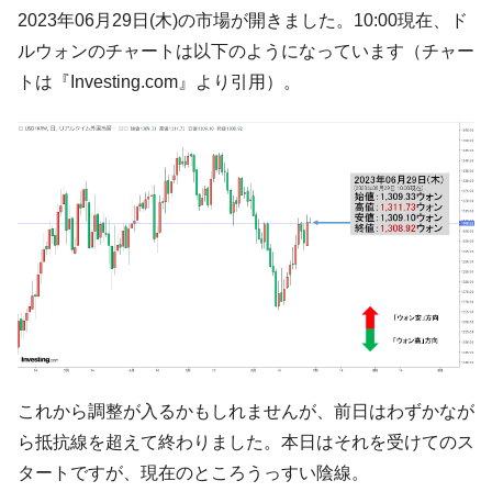
韓国･帰ってきた李在明。李在明を支持しな
2023年06月29日(木)の市場が開きました。10:00現在、ド
『Money1』
い「50.5％」に上昇
ルウォンのチャートは以下のようになっています（チャー
韓国大統領府ボンクラ政策室長が告発され
『Money1』
トは『Investing.com』より引用）。
た ⇒ 国家が行った恐るべき株価操作であり、空前の国政壟
断
韓国･警察職員が「丸刈りになって抗議活
『Money1』
動」
中国だけが鉄鋼輸出を異常増加させる ⇒ 中
『Money1』
国の過剰生産が世界を蝕む。
韓国製造業「半導体絶好調」のウラで他業
『Money1』
種は全般的「不調」⇒ PSIが示す現況は決して良くない。
【米韓激突案件】韓国消費者院が『クーパ
『Money1』
ン』1人当たり賠償10万ウォンを認定 ⇒ 総額3兆7,000億
韓国で猛暑。南東部では干ばつ
『Money1』
これから調整が入るかもしれませんが、前日はわずかなが
ら抵抗線を超えて終わりました。本日はそれを受けてのス
韓国型イージス搭載の次世代駆逐艦
『Money1』
「KDDX」1番艦、2032年竣工と公示
タートですが、現在のところうっすい陰線。