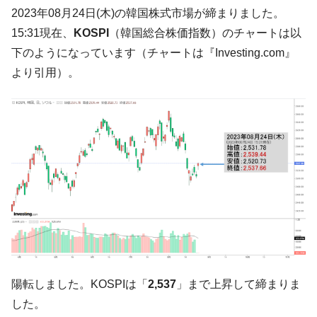
韓国大統領府ボンクラ政策室長が告発され
2023年08月24日(木)の韓国株式市場が締まりました。
『Money1』
た ⇒ 国家が行った恐るべき株価操作であり、空前の国政壟
15:31現在、
KOSPI
（韓国総合株価指数）のチャートは以
断
下のようになっています（チャートは『Investing.com』
韓国･警察職員が「丸刈りになって抗議活
『Money1』
より引用）。
動」
中国だけが鉄鋼輸出を異常増加させる ⇒ 中
『Money1』
国の過剰生産が世界を蝕む。
韓国製造業「半導体絶好調」のウラで他業
『Money1』
種は全般的「不調」⇒ PSIが示す現況は決して良くない。
【米韓激突案件】韓国消費者院が『クーパ
『Money1』
ン』1人当たり賠償10万ウォンを認定 ⇒ 総額3兆7,000億
韓国で猛暑。南東部では干ばつ
『Money1』
韓国型イージス搭載の次世代駆逐艦
『Money1』
「KDDX」1番艦、2032年竣工と公示
陽転しました。KOSPIは「
2,537
」まで上昇して締まりま
【対日本円】ウォン安が急進！ 日米の協調
『Money1』
に韓国がいっちょがみしたのでは。
した。