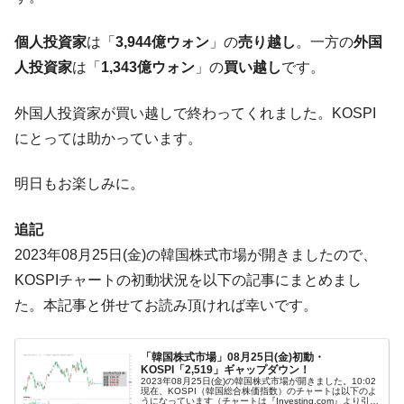
営業利益80.2％も減少
個人投資家
は「
3,944億ウォン
」の
売り越し
。一方の
外国
米国下院「韓国の公務員個人をターゲット
『Money1』
にぶん殴る法案」提出！⇒ クーパン問題は合衆国企業に対
人投資家
は「
1,343億ウォン
」の
買い越し
です。
する差別。許してはおかぬ
外国人投資家が買い越しで終わってくれました。KOSPI
韓国ボンクラ政策室長･金容範、株価暴落に
『Money1』
他人事のような発言。
にとっては助かっています。
韓国半導体『SKハイニックス』2026年2Qの
『Money1』
業績「史上最高益」当期純利益は前年同期比13.4倍に。
明日もお楽しみに。
韓国･加徳島新国際空港「またも暗礁」の危
『Money1』
追記
機 ⇒ 10.7兆では損が出るからできない。
2023年08月25日(金)の韓国株式市場が開きましたので、
【速報】韓国株式市場の暴落・本日07月29
『Money1』
KOSPIチャートの初動状況を以下の記事にまとめまし
日(水)もサイドカー・サーキットブレイカーの二段コンボ
発動！
た。本記事と併せてお読み頂ければ幸いです。
IT産業は人を雇用する効果は低い。全産業の
『Money1』
半分未満しか雇用を生まない
「韓国株式市場」08月25日(金)初動・
KOSPI「2,519」ギャップダウン！
韓国「株式市場が賭博場のように変質した
『Money1』
2023年08月25日(金)の韓国株式市場が開きました。10:02
現在、KOSPI（韓国総合株価指数）のチャートは以下のよ
のは政界の責任だ」
うになっています（チャートは『Investing.com』より引