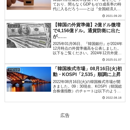
ており、間もなくGDPもゼロ成長率の時
代に入るだろう――とは『全国経済人連
合会』ほか韓国の経済学の先生方も指摘
2021.09.20
するところです。↑このような推移から韓
国は間もなくゼロ成長の時期に入ると予
【韓国の外貨準備】2億ドル微増
トピック
測されています。20...
で4,156億ドル。通貨防衛に出た
が……
2025年01月06日、『韓国銀行』が2024年
12月時点の外貨準備高を公表しました。
以下をご覧ください。2024年12月外貨準
備高：4,156億ドル（約65兆5,448億円）
2025.01.07
※前月比：+2億ドル＜＜内訳＞＞
⇒Securities：3,66...
「韓国株式市場」08月16日(火)初
トピック
動・KOSPI「2,535」順調に上昇
2022年08月16日(火)の韓国株式市場が開
きました。09：30現在、KOSPI（韓国総
合株価指数）のチャートは以下のように
なっています（チャートは
2022.08.16
『Investing.com』より引用）。分かりや
すい上昇のチャネルに乗っています。陰
線で...
広告