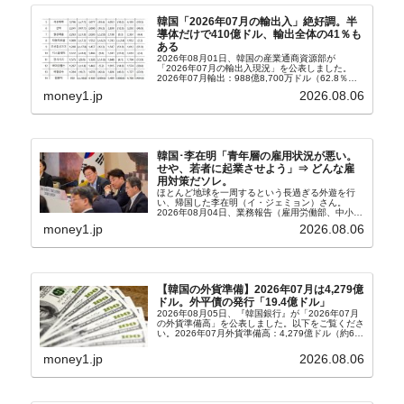
韓国「2026年07月の輸出入」絶好調。半
導体だけで410億ドル、輸出全体の41％も
ある
2026年08月01日、韓国の産業通商資源部が
「2026年07月の輸出入現況」を公表しました。
2026年07月輸出：988億8,700万ドル（62.8％）
輸入：685億6,300万ドル（26.5％）貿易収支：
money1.jp
2026.08.06
303億2,400万ドル2026...
韓国･李在明「青年層の雇用状況が悪い。
せや、若者に起業させよう」⇒ どんな雇
用対策だソレ。
ほとんど地球を一周するという長過ぎる外遊を行
い、帰国した李在明（イ・ジェミョン）さん。
2026年08月04日、業務報告（雇用労働部、中小ベ
ンチャー企業部、公正取引委員会）を主催。この席
money1.jp
2026.08.06
上、韓国大統領に成りおおせた李在明（イ・ジェミ
ョン）さん...
【韓国の外貨準備】2026年07月は4,279億
ドル。外平債の発行「19.4億ドル」
2026年08月05日、『韓国銀行』が「2026年07月
の外貨準備高」を公表しました。以下をご覧くださ
い。2026年07月外貨準備高：4,279億ドル（約67
兆4,456億円）※前月比：+6億ドル＜＜内訳＞＞
⇒Securities：3,80...
money1.jp
2026.08.06