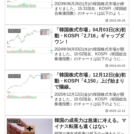
2023年06月26日(月)の韓国株式市場が締
まりました。15:31現在、KOSPI（韓国総
合株価指数）のチャートは以下のように
なっています（チャートは
2023.06.26
『Investing.com』より引用）。陽線で締
まりました。KOSPIは「2,582」...
「韓国株式市場」04月03日(水)初
トピック
動・KOSPI「2,716」ギャップダ
ウン！
2024年04月03日(水)の韓国株式市場が開
きました。10:02現在、KOSPI（韓国総合
株価指数）のチャートは以下のようにな
っています（チャートは
2024.04.03
『Investing.com』より引用）。上がらな
きゃ下がる――です。抵抗線を破れなか
「韓国株式市場」12月12日(金)初
トピック
った...
動・KOSPI「4,150」上げ始まり
で陽線。
2025年12月12日(金)の韓国株式市場が開
きました。10:02現在、KOSPI（韓国総合
株価指数）のチャートは以下のようにな
っています（チャートは
2025.12.12
『Investing.com』より引用）。上げ始ま
りで陽線。KOSPIは「4,150」まで...
韓国の成長力は急速に冷える。マ
トピック
イナス転落も遠くはない
韓国の潜在成長率は低下の一途をたどっ