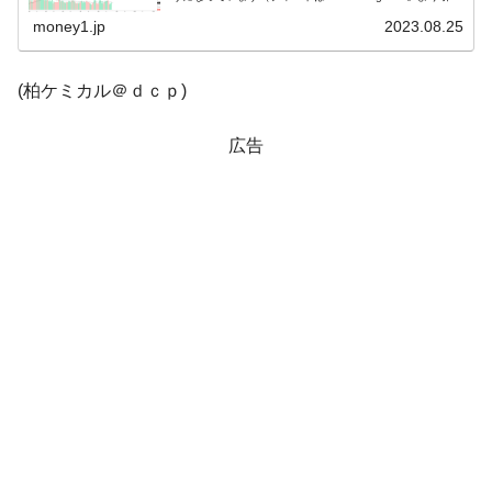
用）。ギャップダウンして始まりましたが、陽線です。
KO...
money1.jp
2023.08.25
韓国「2026年1Q 資金循環統計」面白い結果
『Money1』
に。
(柏ケミカル＠ｄｃｐ)
韓国化学企業最大手『ロッテケミカル』純
『Money1』
借入金が約8兆。信用格付け「ネガティブ」にダウン
広告
韓国株式市場･暗黒の火曜日。サーキットブ
『Money1』
レイカーも発動！ 半導体2銘柄の暴落
韓国･カードローン金利「15％」突破！
『Money1』
日本の誇る海洋資源調査船『白嶺』は先進技術の
Fact1
塊！
夏の甲子園、優勝校を最も多く輩出している都道
Fact1
府県とは？
今話題の「楽天ライオンズ」とは？
Fact1
奇跡の毛色「白毛馬」とは？
Fact1
全て勝つといくら？ 競馬GI競走で勝利騎手がもら
Fact1
える賞金とは？