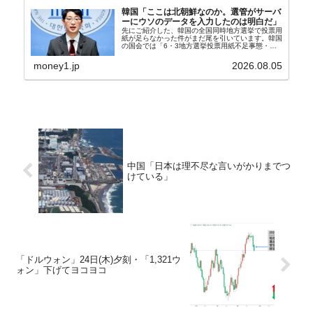
韓国「ここは北朝鮮なのか。選管がサーバ
ーにウソのデータを入力したのは明白だ」
先にご紹介した、韓国の全国同時地方選挙で投票用
紙が足らなかった件がまだ尾を引いています。韓国
の国会では「6・3地方選挙投票用紙不足事態・国
政調査特別委員会」が設けられ、調査を続けていま
す。『国民の力』の朱晋佑（チュ・ジヌ）議員はそ
money1.jp
2026.08.05
の委員の一...
中国「日本は理不尽な言いがかりまでつ
けている」
「ドルウォン」24日(木)夕刻・「1,321ウ
ォン」下げてヨコヨコ