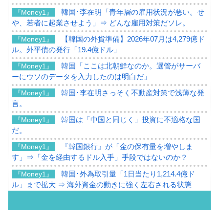
韓国･李在明「青年層の雇用状況が悪い。せ
『Money1』
や、若者に起業させよう」⇒ どんな雇用対策だソレ。
【韓国の外貨準備】2026年07月は4,279億ド
『Money1』
ル。外平債の発行「19.4億ドル」
韓国「ここは北朝鮮なのか。選管がサーバ
『Money1』
ーにウソのデータを入力したのは明白だ」
韓国･李在明さっそく不動産対策で浅薄な発
『Money1』
言。
韓国は「中国と同じく」投資に不適格な国
『Money1』
だ。
『韓国銀行』が「金の保有量を増やしま
『Money1』
す」⇒「金を経由するドル入手」手段ではないのか？
韓国･外為取引量「1日当たり1,214.4億ド
『Money1』
ル」まで拡大 ⇒ 海外資金の動きに強く左右される状態
韓国･帰ってきた李在明。李在明を支持しな
『Money1』
い「50.5％」に上昇