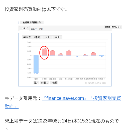
韓国政府『BYD』車への補助金を全廃 ⇒ 実
『Money1』
投資家別売買動向は以下です。
は韓国で『BYD』車は売れている。6カ月で対前年同期比
1.9倍！
在韓米国大使スティールが着韓！⇒ さっそ
『Money1』
く空港に詰めかけ「出て行け！」「極右勢力」のプラカー
ドを掲げる「在韓反米勢力」
韓国政府「2035年までに18.4GW規模のAIデ
『Money1』
ータセンター整備」⇒ だから無理だってば。
JPモルガン「韓国レバレッジETFの清算は
『Money1』
ほぼ終わった」
韓国『国民年金公団』株価暴落で200兆蒸
『Money1』
発。
韓国政府「ニセＫ-ブランドを通報しようキ
『Money1』
⇒データ引用元：
『finance.naver.com』「投資家別売買
ャンペーン」⇒ あの名物教授も登場！
動向」
韓国「橋が落ちました」⇒ 耐久性「なさす
『Money1』
ぎ」では。
※
上掲データは2023年08月24日(木)15:31現在のもので
韓国鉄鋼最大手『POSCO』ズブズブ沈む。
『Money1』
す。