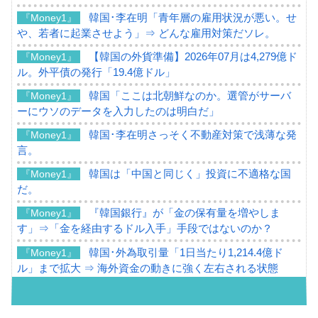
韓国･李在明「青年層の雇用状況が悪い。せ
『Money1』
や、若者に起業させよう」⇒ どんな雇用対策だソレ。
【韓国の外貨準備】2026年07月は4,279億ド
『Money1』
ル。外平債の発行「19.4億ドル」
韓国「ここは北朝鮮なのか。選管がサーバ
『Money1』
ーにウソのデータを入力したのは明白だ」
韓国･李在明さっそく不動産対策で浅薄な発
『Money1』
言。
韓国は「中国と同じく」投資に不適格な国
『Money1』
だ。
『韓国銀行』が「金の保有量を増やしま
『Money1』
す」⇒「金を経由するドル入手」手段ではないのか？
韓国･外為取引量「1日当たり1,214.4億ド
『Money1』
ル」まで拡大 ⇒ 海外資金の動きに強く左右される状態
韓国･帰ってきた李在明。李在明を支持しな
『Money1』
い「50.5％」に上昇