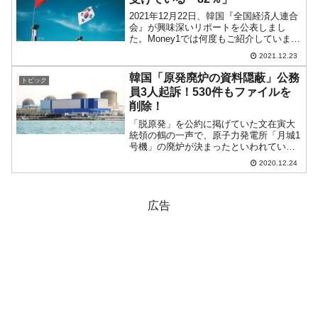
2021年12月22日、韓国『全国経済人連合
会』が興味深いリポートを公表しまし
た。Money1では何度もご紹介しています
が『全国経済人連合会』はとても有益な
2021.12.23
リポートを出してくれるシンクタンクで
すが、本当にお気の毒なことに、現在の
韓国「原発廃炉の資料隠蔽」公務
トピック
文在寅政権は...
員3人起訴！530件もファイルを
削除！
「脱原発」を公約に掲げていた文在寅大
統領の鶴の一声で、原子力発電所「月城1
号機」の廃炉が決まったといわれていま
す。いまだ稼働でき、また段階的に運転
2020.12.24
を取り止めていけば経済性もあったもの
を、合理的な判断はされず「大統領に忖
度して廃炉が決定された...
広告