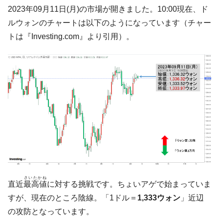
韓国大統領府ボンクラ政策室長が告発され
2023年09月11日(月)の市場が開きました。10:00現在、ド
『Money1』
た ⇒ 国家が行った恐るべき株価操作であり、空前の国政壟
ルウォンのチャートは以下のようになっています（チャー
断
トは『Investing.com』より引用）。
韓国･警察職員が「丸刈りになって抗議活
『Money1』
動」
中国だけが鉄鋼輸出を異常増加させる ⇒ 中
『Money1』
国の過剰生産が世界を蝕む。
韓国製造業「半導体絶好調」のウラで他業
『Money1』
種は全般的「不調」⇒ PSIが示す現況は決して良くない。
【米韓激突案件】韓国消費者院が『クーパ
『Money1』
ン』1人当たり賠償10万ウォンを認定 ⇒ 総額3兆7,000億
韓国で猛暑。南東部では干ばつ
『Money1』
韓国型イージス搭載の次世代駆逐艦
『Money1』
さいたかね
「KDDX」1番艦、2032年竣工と公示
直近
最高値
に対する挑戦です。ちょいアゲで始まっていま
【対日本円】ウォン安が急進！ 日米の協調
『Money1』
すが、現在のところ陰線。「1ドル＝
1,333ウォン
」近辺
に韓国がいっちょがみしたのでは。
の攻防となっています。