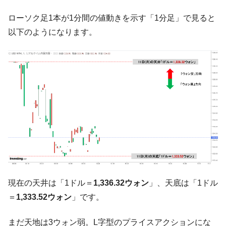
韓国政府『BYD』車への補助金を全廃 ⇒ 実
『Money1』
は韓国で『BYD』車は売れている。6カ月で対前年同期比
ローソク足1本が1分間の値動きを示す「1分足」で見ると
1.9倍！
以下のようになります。
在韓米国大使スティールが着韓！⇒ さっそ
『Money1』
く空港に詰めかけ「出て行け！」「極右勢力」のプラカー
ドを掲げる「在韓反米勢力」
韓国政府「2035年までに18.4GW規模のAIデ
『Money1』
ータセンター整備」⇒ だから無理だってば。
JPモルガン「韓国レバレッジETFの清算は
『Money1』
ほぼ終わった」
韓国『国民年金公団』株価暴落で200兆蒸
『Money1』
発。
韓国政府「ニセＫ-ブランドを通報しようキ
『Money1』
ャンペーン」⇒ あの名物教授も登場！
現在の天井は「1ドル＝
1,336.32ウォン
」、天底は「1ドル
韓国「橋が落ちました」⇒ 耐久性「なさす
『Money1』
＝
1,333.52ウォン
」です。
ぎ」では。
まだ天地は3ウォン弱。L字型のプライスアクションにな
韓国鉄鋼最大手『POSCO』ズブズブ沈む。
『Money1』