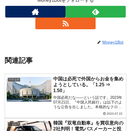
Money1Botをフォローする
Money1Bot
関連記事
中国は必死で外国からお金を集め
トピック
ようとしている。「1.25 ⇒
1.50」
中国必死だな――という話です。2023年
07月21日、『中国人民銀行』は以下のよ
うな公告を出しました。本格的なクロス
ボーダー融資のマクロプルーデンス管理
2023.07.22
をさらに改善するため、人民銀行は企業
と金融機関のクロスボーダー資金源を引
韓国『双竜自動車』を買収意向の
トピック
き続き増加させ、...
2社判明！電気バスメーカーと投