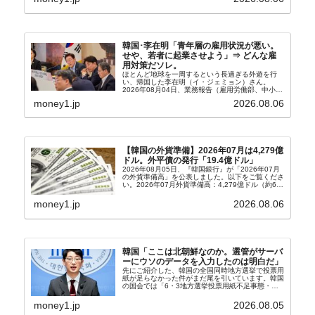
303億2,400万ドル2026...
韓国･李在明「青年層の雇用状況が悪い。
せや、若者に起業させよう」⇒ どんな雇
用対策だソレ。
ほとんど地球を一周するという長過ぎる外遊を行
い、帰国した李在明（イ・ジェミョン）さん。
2026年08月04日、業務報告（雇用労働部、中小ベ
ンチャー企業部、公正取引委員会）を主催。この席
money1.jp
2026.08.06
上、韓国大統領に成りおおせた李在明（イ・ジェミ
ョン）さん...
【韓国の外貨準備】2026年07月は4,279億
ドル。外平債の発行「19.4億ドル」
2026年08月05日、『韓国銀行』が「2026年07月
の外貨準備高」を公表しました。以下をご覧くださ
い。2026年07月外貨準備高：4,279億ドル（約67
兆4,456億円）※前月比：+6億ドル＜＜内訳＞＞
⇒Securities：3,80...
money1.jp
2026.08.06
韓国「ここは北朝鮮なのか。選管がサーバ
ーにウソのデータを入力したのは明白だ」
先にご紹介した、韓国の全国同時地方選挙で投票用
紙が足らなかった件がまだ尾を引いています。韓国
の国会では「6・3地方選挙投票用紙不足事態・国
政調査特別委員会」が設けられ、調査を続けていま
す。『国民の力』の朱晋佑（チュ・ジヌ）議員はそ
money1.jp
2026.08.05
の委員の一...