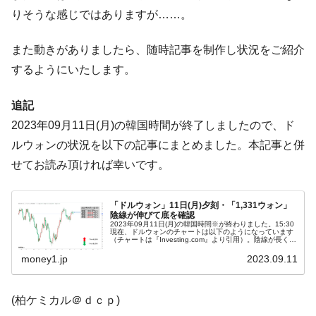
営業利益80.2％も減少
りそうな感じではありますが……。
米国下院「韓国の公務員個人をターゲット
『Money1』
にぶん殴る法案」提出！⇒ クーパン問題は合衆国企業に対
また動きがありましたら、随時記事を制作し状況をご紹介
する差別。許してはおかぬ
するようにいたします。
韓国ボンクラ政策室長･金容範、株価暴落に
『Money1』
他人事のような発言。
追記
2023年09月11日(月)の韓国時間が終了しましたので、ド
韓国半導体『SKハイニックス』2026年2Qの
『Money1』
業績「史上最高益」当期純利益は前年同期比13.4倍に。
ルウォンの状況を以下の記事にまとめました。本記事と併
せてお読み頂ければ幸いです。
韓国･加徳島新国際空港「またも暗礁」の危
『Money1』
機 ⇒ 10.7兆では損が出るからできない。
【速報】韓国株式市場の暴落・本日07月29
「ドルウォン」11日(月)夕刻・「1,331ウォン」
『Money1』
陰線が伸びて底を確認
日(水)もサイドカー・サーキットブレイカーの二段コンボ
2023年09月11日(月)の韓国時間※が終わりました。15:30
現在、ドルウォンのチャートは以下のようになっています
発動！
（チャートは『Investing.com』より引用）。陰線が長くな
りました。現在のところ「1ドル＝1,331ウォン」近辺の...
money1.jp
2023.09.11
IT産業は人を雇用する効果は低い。全産業の
『Money1』
半分未満しか雇用を生まない
韓国「株式市場が賭博場のように変質した
『Money1』
(柏ケミカル＠ｄｃｐ)
のは政界の責任だ」