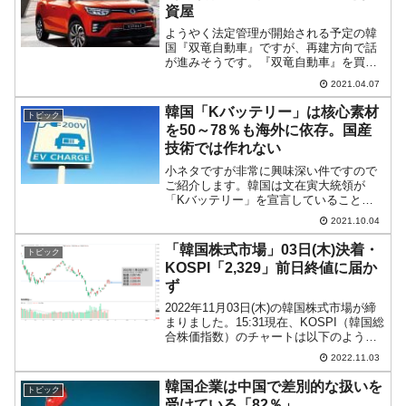
資屋
ようやく法定管理が開始される予定の韓
国『双竜自動車』ですが、再建方向で話
が進みそうです。『双竜自動車』を買収
する意向を示している企業が2-3社あるこ
2021.04.07
とが報じられています。M＆Aで手を上げ
たことが判明しているのは、『EDISON
韓国「Kバッテリー」は核心素材
トピック
MOTORS...
を50～78％も海外に依存。国産
技術では作れない
小ネタですが非常に興味深い件ですので
ご紹介します。韓国は文在寅大統領が
「Kバッテリー」を宣言していることか
らも分かるとおり、電気自動車などで使
2021.10.04
用される二次電池を次世代の主力産業の
一つと位置付けています。しかし、これ
「韓国株式市場」03日(木)決着・
トピック
が韓国が持つ技術だけで作れ...
KOSPI「2,329」前日終値に届か
ず
2022年11月03日(木)の韓国株式市場が締
まりました。15:31現在、KOSPI（韓国総
合株価指数）のチャートは以下のように
なっています（チャートは
2022.11.03
『Investing.com』より引用）。陽線が長
くなりましたが、残念ながら前日終値ま
韓国企業は中国で差別的な扱いを
トピック
で...
受けている「82％」