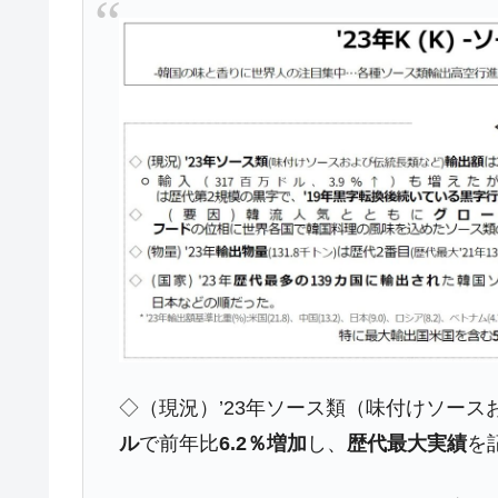
韓国政府『BYD』車への補助金を全廃 
『Money1』
1.9倍！
在韓米国大使スティールが着韓！⇒ 
『Money1』
ドを掲げる「在韓反米勢力」
韓国政府「2035年までに18.4GW規
『Money1』
JPモルガン「韓国レバレッジETFの
『Money1』
韓国『国民年金公団』株価暴落で200
『Money1』
韓国政府「ニセＫ-ブランドを通報しよ
『Money1』
韓国「橋が落ちました」⇒ 耐久性「な
『Money1』
韓国鉄鋼最大手『POSCO』ズブズブ沈
『Money1』
米国下院「韓国の公務員個人をターゲ
『Money1』
◇（現況）’23年ソース類（味付けソー
する差別。許してはおかぬ
ル
で前年比
6.2％増加
し、
歴代最大実績
を
韓国ボンクラ政策室長･金容範、株価
『Money1』
韓国半導体『SKハイニックス』2026
『Money1』