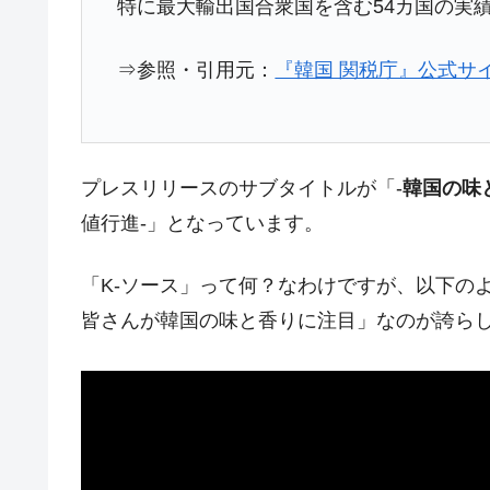
特に最大輸出国合衆国を含む54カ国の実
今話題の「楽天ライオンズ」とは？
Fact1
⇒参照・引用元：
『韓国 関税庁』公式サイ
奇跡の毛色「白毛馬」とは？
Fact1
全て勝つといくら？ 競馬GI競走で勝利騎手
Fact1
平成仮面ライダーの意外すぎるモチーフとは
Fact1
プレスリリースのサブタイトルが「-
韓国の味
発表から2日で大崩壊、鳴かず飛ばずに終わ
Fact1
値行進-」となっています。
日本人マスターズ挑戦の歴史。松山以前に最
Fact1
甲子園通算本塁打、最多の清原に次いで多く
Fact1
「K-ソース」って何？なわけですが、以下の
皆さんが韓国の味と香りに注目」なのが誇ら
セレクトセールの高額取引馬が稼いだ金額と
Fact1