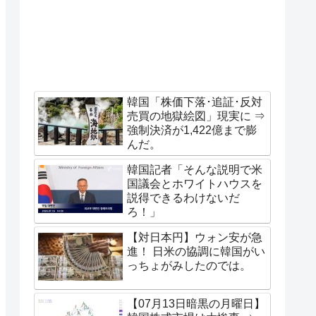
韓国「株価下落･追証･反対
売買の地獄絵図」現実に ⇒
強制決済が1,422億まで膨
んだ。
韓国記者「そんな説明で米
国議会とホワイトハウスを
説得できるわけないだ
ろ！」
【対日本円】ウォン安が急
進！ 日米の協調に韓国がい
っちょがみしたのでは。
【07月13日暗黒の月曜日】