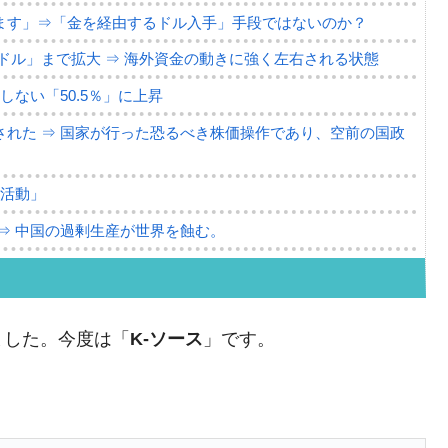
ます」⇒「金を経由するドル入手」手段ではないのか？
4億ドル」まで拡大 ⇒ 海外資金の動きに強く左右される状態
ない「50.5％」に上昇
れた ⇒ 国家が行った恐るべき株価操作であり、空前の国政
議活動」
⇒ 中国の過剰生産が世界を蝕む。
業種は全般的「不調」⇒ PSIが示す現況は決して良くない。
ン』1人当たり賠償10万ウォンを認定 ⇒ 総額3兆7,000億
ました。今度は「
K-ソース
」です。
DX」1番艦、2032年竣工と公示
の協調に韓国がいっちょがみしたのでは。