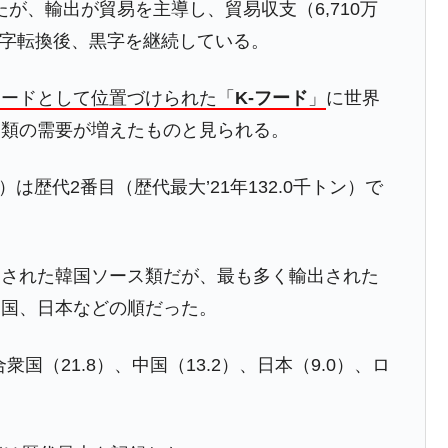
えたが、輸出が貿易を主導し、貿易収支（6,710万
危機 ⇒ 10.7兆では損が出るからできない。
黒字転換後、黒字を継続している。
月29日(水)もサイドカー・サーキットブレイカーの二段コンボ
フードとして位置づけられた「
K-フード
」
に世界
ス類の需要が増えたものと見られる。
産業の半分未満しか雇用を生まない
したのは政界の責任だ」
）は歴代2番目（歴代最大’21年132.0千トン）で
い結果に。
』純借入金が約8兆。信用格付け「ネガティブ」にダウン
輸出された韓国ソース類だが、最も多く輸出された
トブレイカーも発動！ 半導体2銘柄の暴落
中国、日本などの順だった。
！
足りないってば――という話。ダムを15m高くしても水量は増
国（21.8）、中国（13.2）、日本（9.0）、ロ
術の塊！
都道府県とは？