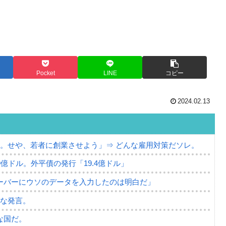
Pocket
LINE
コピー
2024.02.13
。せや、若者に創業させよう」⇒ どんな雇用対策だソレ。
79億ドル。外平債の発行「19.4億ドル」
ーバーにウソのデータを入力したのは明白だ」
薄な発言。
な国だ。