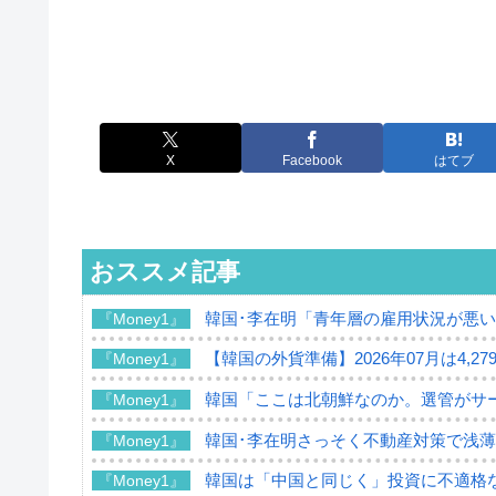
X
Facebook
はてブ
おススメ記事
韓国･李在明「青年層の雇用状況が悪い
『Money1』
【韓国の外貨準備】2026年07月は4,2
『Money1』
韓国「ここは北朝鮮なのか。選管がサ
『Money1』
韓国･李在明さっそく不動産対策で浅
『Money1』
韓国は「中国と同じく」投資に不適格
『Money1』