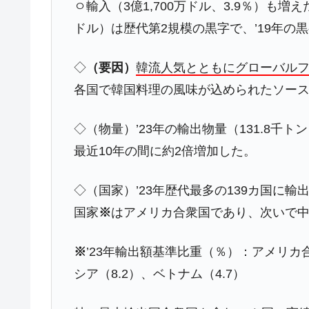
ㅇ輸入（3億1,700万ドル、3.9％）も増
韓国･加徳島新国際空港「またも暗礁」の
『Money1』
ドル）は歴代第2規模の黒字で、’19年の
【速報】韓国株式市場の暴落・本日07
『Money1』
発動！
◇
（要因）
韓流人気とともにグローバル
各国で韓国料理の風味が込められたソー
IT産業は人を雇用する効果は低い。全
『Money1』
韓国「株式市場が賭博場のように変質
『Money1』
◇（物量）’23年の輸出物量（131.8千トン
韓国「2026年1Q 資金循環統計」面白
『Money1』
最近10年の間に約2倍増加した。
韓国化学企業最大手『ロッテケミカル
『Money1』
◇（国家）’23年歴代最多の139カ国に
韓国株式市場･暗黒の火曜日。サーキッ
『Money1』
国家
※
はアメリカ合衆国であり、次いで
韓国･カードローン金利「15％」突破
『Money1』
【韓国政府の計画は杜撰】だから水が
『Money1』
※
’23年輸出額基準比重（％）：アメリカ合衆
えない
シア（8.2）、ベトナム（4.7）
日本の誇る海洋資源調査船『白嶺』は先進技
Fact1
夏の甲子園、優勝校を最も多く輩出している
Fact1