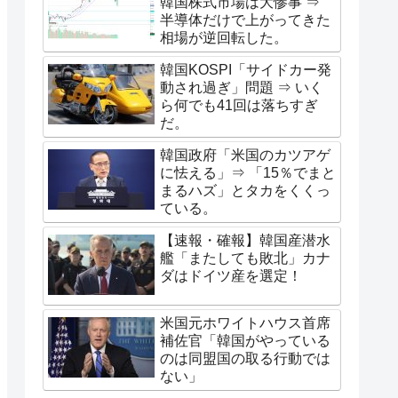
韓国株式市場は大惨事 ⇒
半導体だけで上がってきた
相場が逆回転した。
韓国KOSPI「サイドカー発
動され過ぎ」問題 ⇒ いく
ら何でも41回は落ちすぎ
だ。
韓国政府「米国のカツアゲ
に怯える」⇒ 「15％でまと
まるハズ」とタカをくくっ
ている。
【速報・確報】韓国産潜水
艦「またしても敗北」カナ
ダはドイツ産を選定！
米国元ホワイトハウス首席
補佐官「韓国がやっている
のは同盟国の取る行動では
ない」