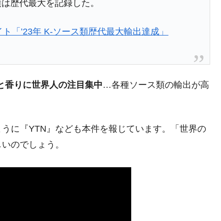
績は歴代最大を記録した。
ト「’23年 K-ソース類歴代最大輸出達成」
がもらえる賞金とは？
？
と香りに世界人の注目集中
…各種ソース類の輸出が高
りそうなスーパーリーグとは？
高位だった選手とは？
打っている意外な選手とは？
ように『YTN』なども本件を報じています。「世界の
しいのでしょう。
は？