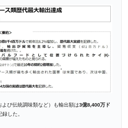
⇒ 実は韓国で『BYD』車は売れている。6カ月で対前年同期比
さっそく空港に詰めかけ「出て行け！」「極右勢力」のプラカー
模のAIデータセンター整備」⇒ だから無理だってば。
清算はほぼ終わった」
兆蒸発。
うキャンペーン」⇒ あの名物教授も登場！
さすぎ」では。
む。営業利益80.2％も減少
ットにぶん殴る法案」提出！⇒ クーパン問題は合衆国企業に対
スおよび伝統調味類など）も輸出額は
3億8,400万ド
記録した。
暴落に他人事のような発言。
年2Qの業績「史上最高益」当期純利益は前年同期比13.4倍に。