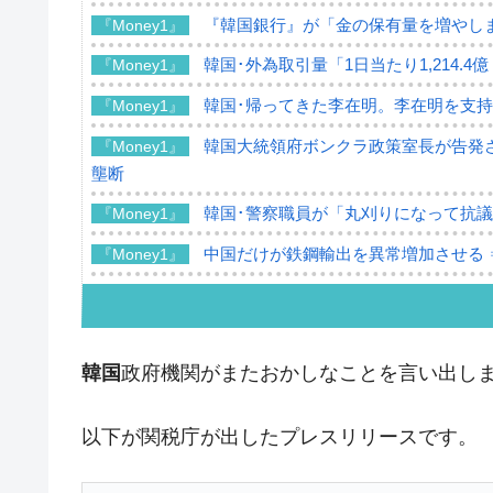
『韓国銀行』が「金の保有量を増やし
『Money1』
韓国･外為取引量「1日当たり1,214.
『Money1』
韓国･帰ってきた李在明。李在明を支持し
『Money1』
韓国大統領府ボンクラ政策室長が告発さ
『Money1』
壟断
韓国･警察職員が「丸刈りになって抗
『Money1』
中国だけが鉄鋼輸出を異常増加させる 
『Money1』
韓国製造業「半導体絶好調」のウラで他
『Money1』
【米韓激突案件】韓国消費者院が『クーパ
『Money1』
韓国
政府機関がまたおかしなことを言い出し
韓国で猛暑。南東部では干ばつ
『Money1』
韓国型イージス搭載の次世代駆逐艦「KD
『Money1』
以下が関税庁が出したプレスリリースです。
【対日本円】ウォン安が急進！ 日米
『Money1』