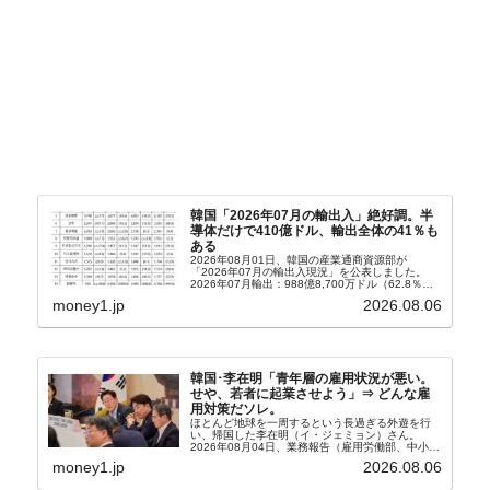
韓国「2026年07月の輸出入」絶好調。半
導体だけで410億ドル、輸出全体の41％も
ある
2026年08月01日、韓国の産業通商資源部が
「2026年07月の輸出入現況」を公表しました。
2026年07月輸出：988億8,700万ドル（62.8％）
輸入：685億6,300万ドル（26.5％）貿易収支：
money1.jp
2026.08.06
303億2,400万ドル2026...
韓国･李在明「青年層の雇用状況が悪い。
せや、若者に起業させよう」⇒ どんな雇
用対策だソレ。
ほとんど地球を一周するという長過ぎる外遊を行
い、帰国した李在明（イ・ジェミョン）さん。
2026年08月04日、業務報告（雇用労働部、中小ベ
ンチャー企業部、公正取引委員会）を主催。この席
money1.jp
2026.08.06
上、韓国大統領に成りおおせた李在明（イ・ジェミ
ョン）さん...