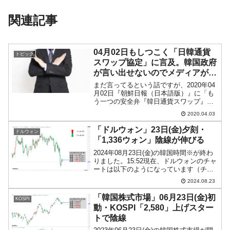
関連記事
04月02日もしつこく「日韓通貨
トピック
スワップ協定」に言及。韓国政府
が言い出せないのでメディアが言
う
まだ言ってるという話ですが、2020年04
月02日『朝鮮日報（日本語版）』に「も
う一つの安全弁『韓日通貨スワップ』再
開は霧散」という記事が出ました。同記
2020.04.03
事では、韓国経済の「もう一つの安全
弁」である日韓通貨スワップ協定は締結
「ドルウォン」23日(金)夕刻・
ドルウォン
が困難韓国政府は日...
「1,336ウォン」陰線が伸びる
2024年08月23日(金)の韓国時間※が終わ
りました。15:52現在、ドルウォンのチャ
ートは以下のようになっています（チャ
ートは『Investing.com』より引用）。残
2024.08.23
念ながら陰線が伸びました。現在のとこ
ろ「1ドル＝1,336ウォン」...
「韓国株式市場」06月23日(金)初
KOSPI
動・KOSPI「2,580」上げスター
トで陰線