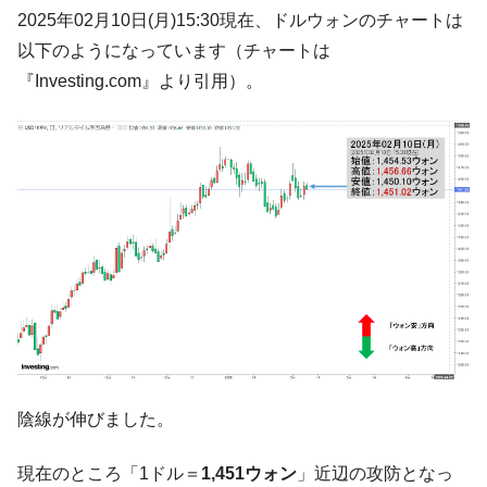
韓国大統領府ボンクラ政策室長が告発され
2025年02月10日(月)15:30現在、ドルウォンのチャートは
『Money1』
た ⇒ 国家が行った恐るべき株価操作であり、空前の国政壟
以下のようになっています（チャートは
断
『Investing.com』より引用）。
韓国･警察職員が「丸刈りになって抗議活
『Money1』
動」
中国だけが鉄鋼輸出を異常増加させる ⇒ 中
『Money1』
国の過剰生産が世界を蝕む。
韓国製造業「半導体絶好調」のウラで他業
『Money1』
種は全般的「不調」⇒ PSIが示す現況は決して良くない。
【米韓激突案件】韓国消費者院が『クーパ
『Money1』
ン』1人当たり賠償10万ウォンを認定 ⇒ 総額3兆7,000億
韓国で猛暑。南東部では干ばつ
『Money1』
韓国型イージス搭載の次世代駆逐艦
『Money1』
「KDDX」1番艦、2032年竣工と公示
陰線が伸びました。
【対日本円】ウォン安が急進！ 日米の協調
『Money1』
に韓国がいっちょがみしたのでは。
現在のところ「1ドル＝
1,451ウォン
」近辺の攻防となっ