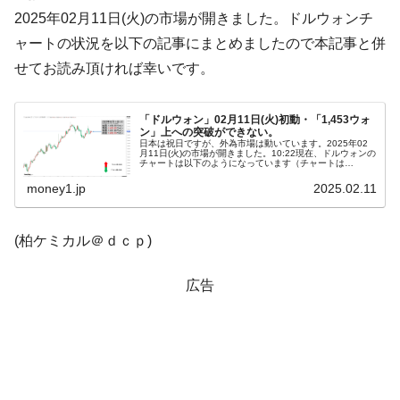
2025年02月11日(火)の市場が開きました。ドルウォンチ
韓国「2026年1Q 資金循環統計」面白い結果
『Money1』
ャートの状況を以下の記事にまとめましたので本記事と併
に。
せてお読み頂ければ幸いです。
韓国化学企業最大手『ロッテケミカル』純
『Money1』
借入金が約8兆。信用格付け「ネガティブ」にダウン
「ドルウォン」02月11日(火)初動・「1,453ウォ
韓国株式市場･暗黒の火曜日。サーキットブ
『Money1』
ン」上への突破ができない。
レイカーも発動！ 半導体2銘柄の暴落
日本は祝日ですが、外為市場は動いています。2025年02
月11日(火)の市場が開きました。10:22現在、ドルウォンの
チャートは以下のようになっています（チャートは
韓国･カードローン金利「15％」突破！
『Investing.com』より引用）。上掲のとおり、上への突破
『Money1』
ができなく...
money1.jp
2025.02.11
日本の誇る海洋資源調査船『白嶺』は先進技術の
Fact1
塊！
(柏ケミカル＠ｄｃｐ)
夏の甲子園、優勝校を最も多く輩出している都道
Fact1
府県とは？
広告
今話題の「楽天ライオンズ」とは？
Fact1
奇跡の毛色「白毛馬」とは？
Fact1
全て勝つといくら？ 競馬GI競走で勝利騎手がもら
Fact1
える賞金とは？