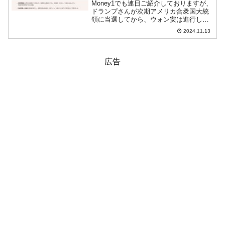
Money1でも連日ご紹介しておりますが、
ドランプさんが次期アメリカ合衆国大統
領に当選してから、ウォン安は進行し、
KOSPIは安値進行となっています。また
2024.11.13
どん底な不景気からいまだに抜け出せて
いません。いよいよ韓国経済の先行きが
怪しくなってき...
広告