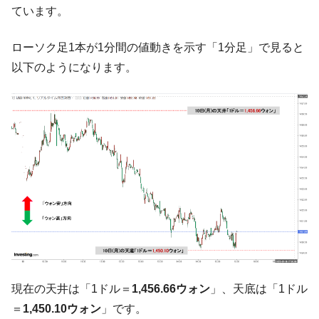
韓国政府『BYD』車への補助金を全廃 ⇒ 実
『Money1』
ています。
は韓国で『BYD』車は売れている。6カ月で対前年同期比
1.9倍！
ローソク足1本が1分間の値動きを示す「1分足」で見ると
在韓米国大使スティールが着韓！⇒ さっそ
『Money1』
以下のようになります。
く空港に詰めかけ「出て行け！」「極右勢力」のプラカー
ドを掲げる「在韓反米勢力」
韓国政府「2035年までに18.4GW規模のAIデ
『Money1』
ータセンター整備」⇒ だから無理だってば。
JPモルガン「韓国レバレッジETFの清算は
『Money1』
ほぼ終わった」
韓国『国民年金公団』株価暴落で200兆蒸
『Money1』
発。
韓国政府「ニセＫ-ブランドを通報しようキ
『Money1』
ャンペーン」⇒ あの名物教授も登場！
韓国「橋が落ちました」⇒ 耐久性「なさす
『Money1』
現在の天井は「1ドル＝
1,456.66ウォン
」、天底は「1ドル
ぎ」では。
＝
1,450.10ウォン
」です。
韓国鉄鋼最大手『POSCO』ズブズブ沈む。
『Money1』