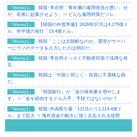
韓国･李在明「青年層の雇用状況が悪い。せ
『Money1』
や、若者に起業させよう」⇒ どんな雇用対策だソレ。
【韓国の外貨準備】2026年07月は4,279億ド
『Money1』
ル。外平債の発行「19.4億ドル」
韓国「ここは北朝鮮なのか。選管がサーバ
『Money1』
ーにウソのデータを入力したのは明白だ」
韓国･李在明さっそく不動産対策で浅薄な発
『Money1』
言。
韓国は「中国と同じく」投資に不適格な国
『Money1』
だ。
『韓国銀行』が「金の保有量を増やしま
『Money1』
す」⇒「金を経由するドル入手」手段ではないのか？
韓国･外為取引量「1日当たり1,214.4億ド
『Money1』
ル」まで拡大 ⇒ 海外資金の動きに強く左右される状態
韓国･帰ってきた李在明。李在明を支持しな
『Money1』
い「50.5％」に上昇