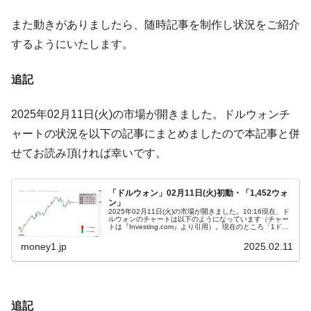
営業利益80.2％も減少
また動きがありましたら、随時記事を制作し状況をご紹介
米国下院「韓国の公務員個人をターゲット
『Money1』
するようにいたします。
にぶん殴る法案」提出！⇒ クーパン問題は合衆国企業に対
する差別。許してはおかぬ
追記
韓国ボンクラ政策室長･金容範、株価暴落に
『Money1』
他人事のような発言。
2025年02月11日(火)の市場が開きました。ドルウォンチ
韓国半導体『SKハイニックス』2026年2Qの
『Money1』
ャートの状況を以下の記事にまとめましたので本記事と併
業績「史上最高益」当期純利益は前年同期比13.4倍に。
せてお読み頂ければ幸いです。
韓国･加徳島新国際空港「またも暗礁」の危
『Money1』
機 ⇒ 10.7兆では損が出るからできない。
「ドルウォン」02月11日(火)初動・「1,452ウォ
【速報】韓国株式市場の暴落・本日07月29
『Money1』
ン」
2025年02月11日(火)の市場が開きました。10:16現在、ド
日(水)もサイドカー・サーキットブレイカーの二段コンボ
ルウォンのチャートは以下のようになっています（チャー
トは『Investing.com』より引用）。現在のところ「1ドル
発動！
＝1,452ウォン」近辺の攻防となっています。ローソク
足…
money1.jp
2025.02.11
IT産業は人を雇用する効果は低い。全産業の
『Money1』
半分未満しか雇用を生まない
韓国「株式市場が賭博場のように変質した
『Money1』
追記
のは政界の責任だ」