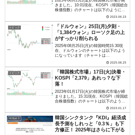
2023年06月23日(金)の韓国株式市場が開
きました。10:01現在、KOSPI（韓国総合
株価指数）のチャートは以下のようにな
っています（チャートは
2023.06.23
『Investing.com』より引用）。上げて始
まりましたが、現在のところ陰線。
「ドルウォン」25日(月)夕刻・
トピック
KOSP...
「1,384ウォン」ローソク足の上
がすっかり削られる
2025年08月25日(月)の韓国時間15:30現
在、ドルウォンのチャートは以下のよう
になっています（チャートは
『Investing.com』より引用）。ローソク
2025.08.25
足の上がすっかり削られてしまいまし
た。現在のところ「1ドル＝1,384ウォ
「韓国株式市場」17日(火)決着・
トピック
ン」...
KOSPI「2,379」あれっ？な下
落！
2023年01月17日(火)の韓国株式市場が締
まりました。15:31現在、KOSPI（韓国総
合株価指数）のチャートは以下のように
なっています（チャートは
2023.01.17
『Investing.com』より引用）。「あれ
っ？」です。なんと陰線が長くなり下落
韓国シンクタンク『KDI』経済成
韓国経済
しま...
長予測をしれっと「0.3％」も下
方修正！ 2025年はさらに下がる