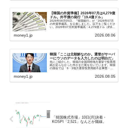
【韓国の外貨準備】2026年07月は4,279億
ドル。外平債の発行「19.4億ドル」
2026年08月05日、『韓国銀行』が「2026年07月
の外貨準備高」を公表しました。以下をご覧くださ
い。2026年07月外貨準備高：4,279億ドル（約67
兆4,456億円）※前月比：+6億ドル＜＜内訳＞＞
⇒Securities：3,80...
money1.jp
2026.08.06
韓国「ここは北朝鮮なのか。選管がサーバ
ーにウソのデータを入力したのは明白だ」
先にご紹介した、韓国の全国同時地方選挙で投票用
紙が足らなかった件がまだ尾を引いています。韓国
の国会では「6・3地方選挙投票用紙不足事態・国
政調査特別委員会」が設けられ、調査を続けていま
す。『国民の力』の朱晋佑（チュ・ジヌ）議員はそ
money1.jp
2026.08.05
の委員の一...
「韓国株式市場」10日(月)決着・
KOSPI「2,521」なんとか陽線。