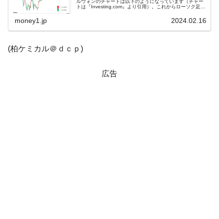
ルウォンのチャートは以下のようになっています（チャー
トは『Investing.com』より引用）。これからローソク足の
調整が入るかもしれませんが、前日は陰線となり、上が削
韓国『国民年金公団』株価暴落で200兆蒸
『Money1』
られ...
money1.jp
2024.02.16
発。
韓国政府「ニセＫ-ブランドを通報しようキ
『Money1』
(柏ケミカル＠ｄｃｐ)
ャンペーン」⇒ あの名物教授も登場！
韓国「橋が落ちました」⇒ 耐久性「なさす
『Money1』
広告
ぎ」では。
韓国鉄鋼最大手『POSCO』ズブズブ沈む。
『Money1』
営業利益80.2％も減少
日本の誇る海洋資源調査船『白嶺』は先進技術の
Fact1
塊！
夏の甲子園、優勝校を最も多く輩出している都道
Fact1
府県とは？
今話題の「楽天ライオンズ」とは？
Fact1
奇跡の毛色「白毛馬」とは？
Fact1
全て勝つといくら？ 競馬GI競走で勝利騎手がもら
Fact1