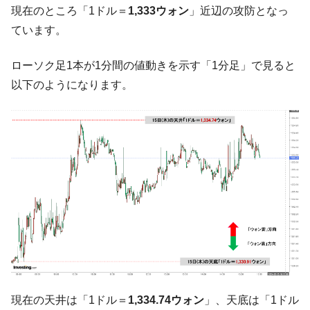
『Money1』
現在のところ「1ドル＝
1,333ウォン
」近辺の攻防となっ
だ。
ています。
『韓国銀行』が「金の保有量を増やしま
『Money1』
す」⇒「金を経由するドル入手」手段ではないのか？
ローソク足1本が1分間の値動きを示す「1分足」で見ると
韓国･外為取引量「1日当たり1,214.4億ド
『Money1』
以下のようになります。
ル」まで拡大 ⇒ 海外資金の動きに強く左右される状態
韓国･帰ってきた李在明。李在明を支持しな
『Money1』
い「50.5％」に上昇
韓国大統領府ボンクラ政策室長が告発され
『Money1』
た ⇒ 国家が行った恐るべき株価操作であり、空前の国政壟
断
韓国･警察職員が「丸刈りになって抗議活
『Money1』
動」
中国だけが鉄鋼輸出を異常増加させる ⇒ 中
『Money1』
国の過剰生産が世界を蝕む。
韓国製造業「半導体絶好調」のウラで他業
『Money1』
種は全般的「不調」⇒ PSIが示す現況は決して良くない。
現在の天井は「1ドル＝
1,334.74ウォン
」、天底は「1ドル