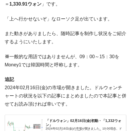
＝
1,330.91ウォン
」です。
【米韓激突案件】韓国消費者院が『クーパ
『Money1』
ン』1人当たり賠償10万ウォンを認定 ⇒ 総額3兆7,000億
「上へ行かせないぞ」なローソク足が出ています。
韓国で猛暑。南東部では干ばつ
『Money1』
韓国型イージス搭載の次世代駆逐艦
『Money1』
また動きがありましたら、随時記事を制作し状況をご紹介
「KDDX」1番艦、2032年竣工と公示
するようにいたします。
【対日本円】ウォン安が急進！ 日米の協調
『Money1』
に韓国がいっちょがみしたのでは。
※
一般的な用語ではありませんが、09：00～15：30を
韓国政府『BYD』車への補助金を全廃 ⇒ 実
『Money1』
Money1では韓国時間と呼称します。
は韓国で『BYD』車は売れている。6カ月で対前年同期比
1.9倍！
追記
在韓米国大使スティールが着韓！⇒ さっそ
『Money1』
2024年02月16日(金)の市場が開きました。ドルウォンチ
く空港に詰めかけ「出て行け！」「極右勢力」のプラカー
ャートの状況を以下の記事にまとめましたので本記事と併
ドを掲げる「在韓反米勢力」
せてお読み頂ければ幸いです。
韓国政府「2035年までに18.4GW規模のAIデ
『Money1』
ータセンター整備」⇒ だから無理だってば。
「ドルウォン」02月16日(金)初動・「1,332ウォ
JPモルガン「韓国レバレッジETFの清算は
『Money1』
ン」
2024年02月16日(金)の市場が開きました。10:00現在、ド
ほぼ終わった」