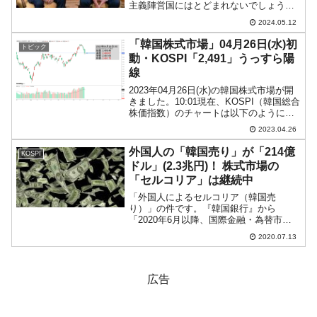
主義陣営国にはとどまれないでしょう。
今からやっても間に合うかどうかは疑問
2024.05.12
ですが、やらないよりはやった方がマシ
です（恐らく間に合わない）。↑尹錫悦
「韓国株式市場」04月26日(水)初
トピック
（ユン・ソギョル）さん...
動・KOSPI「2,491」うっすら陽
線
2023年04月26日(水)の韓国株式市場が開
きました。10:01現在、KOSPI（韓国総合
株価指数）のチャートは以下のようにな
っています（チャートは
2023.04.26
『Investing.com』より引用）。ほぼ前日
終値からスタートしており、現在はうっ
外国人の「韓国売り」が「214億
KOSPI
すら...
ドル」(2.3兆円)！ 株式市場の
「セルコリア」は継続中
「外国人によるセルコリア（韓国売
り）」の件です。『韓国銀行』から
「2020年6月以降、国際金融・為替市場
の動向」が公表され、その中に「外国人
2020.07.13
証券投資資金」のデータがあります。⇒
データ引用元：『韓国銀行』公式サイト
「2020年6月以降、国際金...
広告