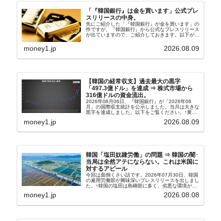
「『韓国銀行』は金を買います」公式プレ
スリリースの中身。
先にご紹介した「『韓国銀行』が金を買います」の
件ですが、『韓国銀行』から公式なプレスリリース
が出ていますので、ご紹介しておきます。以下が全
文和訳です。表題：韓国銀行、国内生産金の買い入
れ協力体制を構築□『韓国銀行』は、国内生産金の
money1.jp
2026.08.09
買い入れに...
【韓国の経常収支】過去最大の黒字
「497.3億ドル」を達成 ⇒ 株式市場から
316億ドルの資金流出。
2026年08月06日、『韓国銀行』が「2026年06
月」の国際収支統計を公示しました。当月は大きな
黒字を達成しました。以下をご覧ください。↑黄色
の傾向ペンでフォーカスしているのが2026年06月
money1.jp
2026.08.09
の経常収支です。2026年06月貿易収支：4...
韓国「塩田奴隷労働」の問題 ⇒ 韓国の闇･
当局は全然アテにならない。これは米国に
対するアピール
今回は面倒くさい話です。2026年07月30日、韓国
の雇用労働部が興味深いプレスリリースを出しまし
た。↑韓国の塩田は島嶼部に多く、劣悪な環境が一
般に見られることが少ないため、事件の発覚を妨げ
money1.jp
2026.08.08
たといわれます（後述）。これは、いわゆる「塩田
奴隷...