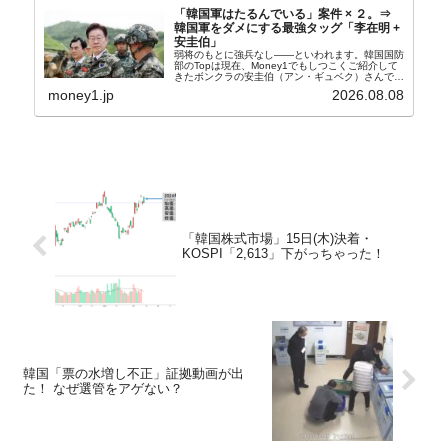
「韓国軍はたるんでいる」案件 × ２。⇒
韓国軍をダメにする最強タッグ「李在明 +
安圭伯」
弱将のもとに強兵なし――といわれます。韓国国防
部のTopは現在、Money1でもしつこくご紹介して
きたボンクラの安圭伯（アン・ギュベク）さんで
す。↑経済的無知蒙昧な李在明（イ・ジェミョン）
money1.jp
2026.08.08
さんと「韓国初の文官上がり」の国防部長官安圭伯
（アン...
「韓国株式市場」15日(木)決着・
KOSPI「2,613」下がっちゃった！
韓国「票の水増し不正」証拠動画が出
た！ なぜ選管をアゲない？