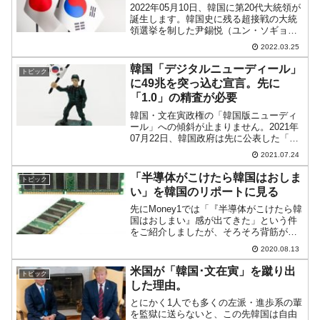
2022年05月10日、韓国に第20代大統領が
誕生します。韓国史に残る超接戦の大統
領選挙を制した尹錫悦（ユン・ソギョ
ル）さんですが、この人は親米的な姿勢
2022.03.25
を示しています。親米派ですので、必然
的に日本ともめるわけにはいきません。
韓国「デジタルニューディール」
トピック
そのため日本には...
に49兆を突っ込む宣言。先に
「1.0」の精査が必要
韓国・文在寅政権の「韓国版ニューディ
ール」への傾斜が止まりません。2021年
07月22日、韓国政府は先に公表した「韓
国版ニューディール」の「2.0」ポリシー
2021.07.24
に基づき、デジタルニューディールに
「49兆ウォン」（約4兆7,040億円）を投
「半導体がこけたら韓国はおしま
トピック
入して...
い」を韓国のリポートに見る
先にMoney1では「『半導体がこけたら韓
国はおしまい』感が出てきた」という件
をご紹介しましたが、そろそろ背筋が寒
くなってきたと考える人は韓国にもいら
2020.08.13
っしゃるようです。2020年08月12日、韓
国の経団連といわれる『全国経済人連合
米国が「韓国･文在寅」を蹴り出
トピック
会』が「グ...
した理由。
とにかく1人でも多くの左派・進歩系の輩
を監獄に送らないと、この先韓国は自由