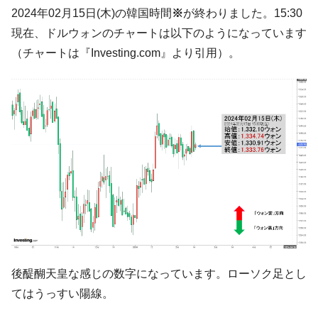
た。『起亜』は9台だけ
2024年02月15日(木)の韓国時間
※
が終わりました。15:30
韓国「信用赦免を何回やっても、何回やっ
『Money1』
現在、ドルウォンのチャートは以下のようになっています
ても」⇒ 257万人赦免したのに60万人がまた延滞者に転
（チャートは『Investing.com』より引用）。
落！
韓国K9専用砲弾･装薬自動供給装甲車両･珍
『Money1』
兵器「K10」が改良に乗り出す。
韓国「2026年07月の輸出入」絶好調。半導
『Money1』
体だけで410億ドル、輸出全体の41％もある
韓国･李在明「青年層の雇用状況が悪い。せ
『Money1』
や、若者に起業させよう」⇒ どんな雇用対策だソレ。
【韓国の外貨準備】2026年07月は4,279億ド
『Money1』
ル。外平債の発行「19.4億ドル」
韓国「ここは北朝鮮なのか。選管がサーバ
『Money1』
ーにウソのデータを入力したのは明白だ」
後醍醐天皇な感じの数字になっています。ローソク足とし
韓国･李在明さっそく不動産対策で浅薄な発
『Money1』
てはうっすい陽線。
言。
韓国は「中国と同じく」投資に不適格な国