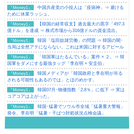
中国共産党の小役人は「疫病神」⇒ 避ける
『Money1』
ために休業ラッシュ。
【韓国の経常収支】過去最大の黒字「497.3
『Money1』
億ドル」を達成 ⇒ 株式市場から316億ドルの資金流出。
韓国「塩田奴隷労働」の問題 ⇒ 韓国の闇･
『Money1』
当局は全然アテにならない。これは米国に対するアピール
「韓国軍はたるんでいる」案件 × ２。⇒ 韓
『Money1』
国軍をダメにする最強タッグ「李在明 + 安圭伯」
韓国メディアが「韓国政府と李在明が吊る
『Money1』
される可能性もあるのでは」とほのめかす。
韓国07月･物価指数「2.8％」に低下 ⇒ 実は
『Money1』
コアコアは上がった。
韓国･猛暑でソウル市全域「猛暑重大警報」
『Money1』
発令。李在明「猛暑・干ばつ対処状況点検会議」
【日本市場再挑戦中】韓国『現代自動車』
『Money1』
07月販売台数は去年のほぼ半分「71台」しか売れなかっ