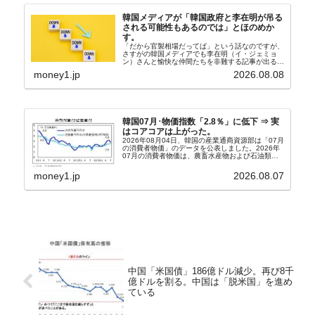
韓国メディアが「韓国政府と李在明が吊る
される可能性もあるのでは」とほのめか
す。
「だから官製相場だってば」という話なのですが、
さすがの韓国メディアでも李在明（イ・ジェミョ
ン）さんと愉快な仲間たちを非難する記事が出るよ
うになっています。もちろん株価の暴落についてで
money1.jp
2026.08.08
『朝鮮日報』に面白い記事が出ています。「東西南
北」というコ...
韓国07月･物価指数「2.8％」に低下 ⇒ 実
はコアコアは上がった。
2026年08月04日、韓国の産業通商資源部は「07月
の消費者物価」のデータを公表しました。2026年
07月の消費者物価は、農畜水産物および石油類の
上昇率が鈍化したことなどにより、前年同月比
2.8％上昇（06月は3.2％）となり、上昇率は前...
money1.jp
2026.08.07
中国「米国債」186億ドル減少。再び8千
億ドルを割る。中国は「脱米国」を進め
ている