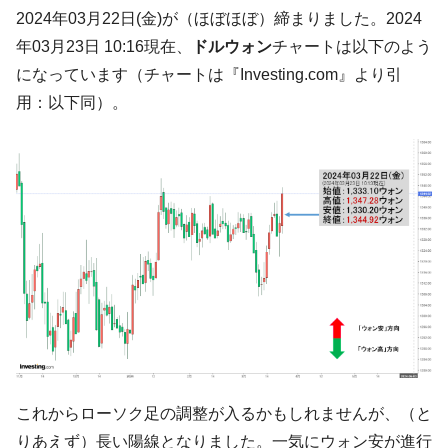
韓国「2026年07月の輸出入」絶好調。半導
『Money1』
2024年03月22日(金)が（ほぼほぼ）締まりました。2024
体だけで410億ドル、輸出全体の41％もある
年03月23日 10:16現在、
ドルウォン
チャートは以下のよう
韓国･李在明「青年層の雇用状況が悪い。せ
『Money1』
になっています（チャートは『Investing.com』より引
や、若者に起業させよう」⇒ どんな雇用対策だソレ。
用：以下同）。
【韓国の外貨準備】2026年07月は4,279億ド
『Money1』
ル。外平債の発行「19.4億ドル」
韓国「ここは北朝鮮なのか。選管がサーバ
『Money1』
ーにウソのデータを入力したのは明白だ」
韓国･李在明さっそく不動産対策で浅薄な発
『Money1』
言。
韓国は「中国と同じく」投資に不適格な国
『Money1』
だ。
『韓国銀行』が「金の保有量を増やしま
『Money1』
す」⇒「金を経由するドル入手」手段ではないのか？
韓国･外為取引量「1日当たり1,214.4億ド
『Money1』
これからローソク足の調整が入るかもしれませんが、（と
ル」まで拡大 ⇒ 海外資金の動きに強く左右される状態
りあえず）長い陽線となりました。一気にウォン安が進行
韓国･帰ってきた李在明。李在明を支持しな