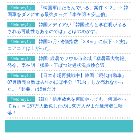
「韓国軍はたるんでいる」案件 × ２。⇒ 韓
『Money1』
国軍をダメにする最強タッグ「李在明 + 安圭伯」
韓国メディアが「韓国政府と李在明が吊る
『Money1』
される可能性もあるのでは」とほのめかす。
韓国07月･物価指数「2.8％」に低下 ⇒ 実は
『Money1』
コアコアは上がった。
韓国･猛暑でソウル市全域「猛暑重大警報」
『Money1』
発令。李在明「猛暑・干ばつ対処状況点検会議」
【日本市場再挑戦中】韓国『現代自動車』
『Money1』
07月販売台数は去年のほぼ半分「71台」しか売れなかっ
た。『起亜』は9台だけ
韓国「信用赦免を何回やっても、何回やっ
『Money1』
ても」⇒ 257万人赦免したのに60万人がまた延滞者に転
落！
韓国K9専用砲弾･装薬自動供給装甲車両･珍
『Money1』
兵器「K10」が改良に乗り出す。