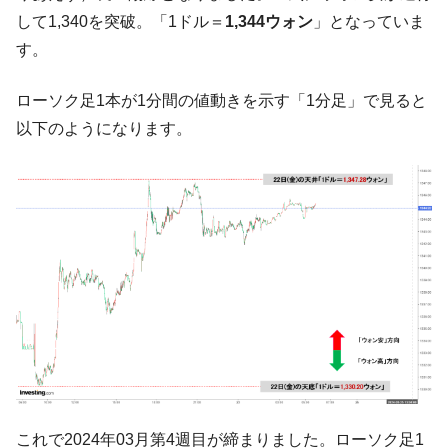
『Money1』
して1,340を突破。「1ドル＝
1,344ウォン
」となっていま
い「50.5％」に上昇
す。
韓国大統領府ボンクラ政策室長が告発され
『Money1』
た ⇒ 国家が行った恐るべき株価操作であり、空前の国政壟
断
ローソク足1本が1分間の値動きを示す「1分足」で見ると
以下のようになります。
韓国･警察職員が「丸刈りになって抗議活
『Money1』
動」
中国だけが鉄鋼輸出を異常増加させる ⇒ 中
『Money1』
国の過剰生産が世界を蝕む。
韓国製造業「半導体絶好調」のウラで他業
『Money1』
種は全般的「不調」⇒ PSIが示す現況は決して良くない。
【米韓激突案件】韓国消費者院が『クーパ
『Money1』
ン』1人当たり賠償10万ウォンを認定 ⇒ 総額3兆7,000億
韓国で猛暑。南東部では干ばつ
『Money1』
韓国型イージス搭載の次世代駆逐艦
『Money1』
「KDDX」1番艦、2032年竣工と公示
これで2024年03月第4週目が締まりました。ローソク足1
【対日本円】ウォン安が急進！ 日米の協調
『Money1』