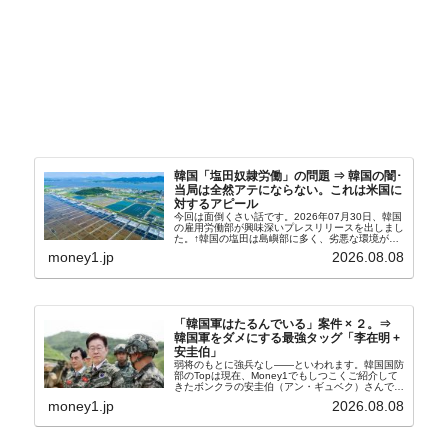
韓国「塩田奴隷労働」の問題 ⇒ 韓国の闇･
当局は全然アテにならない。これは米国に
対するアピール
今回は面倒くさい話です。2026年07月30日、韓国
の雇用労働部が興味深いプレスリリースを出しまし
た。↑韓国の塩田は島嶼部に多く、劣悪な環境が一
般に見られることが少ないため、事件の発覚を妨げ
money1.jp
2026.08.08
たといわれます（後述）。これは、いわゆる「塩田
奴隷...
「韓国軍はたるんでいる」案件 × ２。⇒
韓国軍をダメにする最強タッグ「李在明 +
安圭伯」
弱将のもとに強兵なし――といわれます。韓国国防
部のTopは現在、Money1でもしつこくご紹介して
きたボンクラの安圭伯（アン・ギュベク）さんで
す。↑経済的無知蒙昧な李在明（イ・ジェミョン）
money1.jp
2026.08.08
さんと「韓国初の文官上がり」の国防部長官安圭伯
（アン...