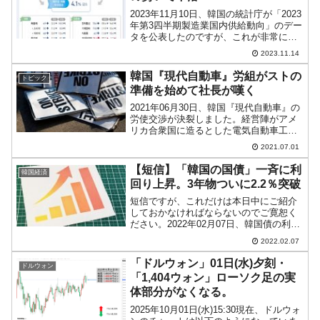
2023年11月10日、韓国の統計庁が「2023
年第3四半期製造業国内供給動向」のデー
タを公表したのですが、これが非常に興
味深い内容です。端的にいって「全部悪
2023.11.14
い」のです。（国内供給動向） 2023年第
3四半期の製造業の国内供給は、国産と輸
韓国『現代自動車』労組がストの
トピック
入...
準備を始めて社長が嘆く
2021年06月30日、韓国『現代自動車』の
労使交渉が決裂しました。経営陣がアメ
リカ合衆国に造るとした電気自動車工場
への投資（米韓首脳会談の手土産になっ
2021.07.01
た）に協約違反との声を上げていた同社
労働組合。『現代自動車』経営陣から提
【短信】「韓国の国債」一斉に利
韓国経済
示された条件に納...
回り上昇。3年物ついに2.2％突破
短信ですが、これだけは本日中にご紹介
しておかなければならないのでご寛恕く
ださい。2022年02月07日、韓国債の利回
りが一挙に上昇しました。以下をご覧く
2022.02.07
ださい。韓国債1年物以外は全て上昇して
います。ついに、最も枚数の多い韓国債3
「ドルウォン」01日(水)夕刻・
ドルウォン
年物の利回り...
「1,404ウォン」ローソク足の実
体部分がなくなる。
2025年10月01日(水)15:30現在、ドルウォ