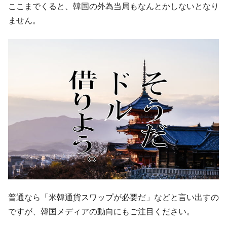
ここまでくると、韓国の外為当局もなんとかしないとなり
韓国鉄鋼最大手『POSCO』ズブズブ沈む。
『Money1』
ません。
営業利益80.2％も減少
米国下院「韓国の公務員個人をターゲット
『Money1』
にぶん殴る法案」提出！⇒ クーパン問題は合衆国企業に対
する差別。許してはおかぬ
韓国ボンクラ政策室長･金容範、株価暴落に
『Money1』
他人事のような発言。
韓国半導体『SKハイニックス』2026年2Qの
『Money1』
業績「史上最高益」当期純利益は前年同期比13.4倍に。
日本の誇る海洋資源調査船『白嶺』は先進技術の
Fact1
塊！
夏の甲子園、優勝校を最も多く輩出している都道
Fact1
府県とは？
今話題の「楽天ライオンズ」とは？
Fact1
普通なら「米韓通貨スワップが必要だ」などと言い出すの
奇跡の毛色「白毛馬」とは？
ですが、韓国メディアの動向にもご注目ください。
Fact1