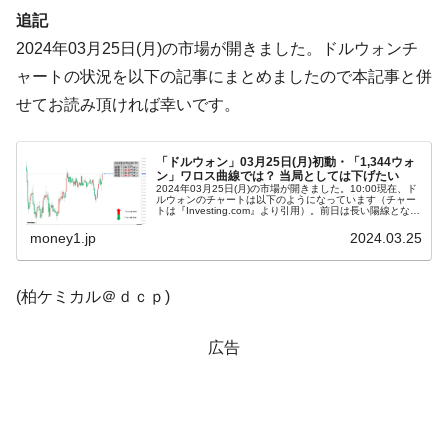
全て勝つといくら？ 競馬GI競走で勝利騎手がもら
Fact1
追記
える賞金とは？
2024年03月25日(月)の市場が開きました。ドルウォンチ
平成仮面ライダーの意外すぎるモチーフとは？
Fact1
ャートの状況を以下の記事にまとめましたので本記事と併
発表から2日で大崩壊、鳴かず飛ばずに終わりそう
Fact1
せてお読み頂ければ幸いです。
なスーパーリーグとは？
日本人マスターズ挑戦の歴史。松山以前に最高位
Fact1
「ドルウォン」03月25日(月)初動・「1,344ウォ
だった選手とは？
ン」ワロス曲線では？ 当局としては下げたい
2024年03月25日(月)の市場が開きました。10:00現在、ド
甲子園通算本塁打、最多の清原に次いで多く打っ
Fact1
ルウォンのチャートは以下のようになっています（チャー
トは『Investing.com』より引用）。前日は長い陽線とな
ている意外な選手とは？
り、本日はそれを受けてのスタートです。現在のところ
「1ドル...
money1.jp
2024.03.25
セレクトセールの高額取引馬が稼いだ金額とは？
Fact1
(柏ケミカル＠ｄｃｐ)
広告