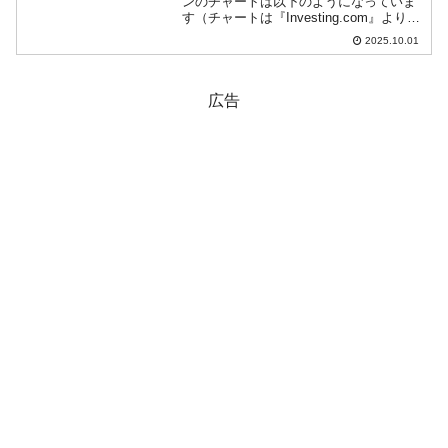
ンのチャートは以下のようになっていま
す（チャートは『Investing.com』より引
用）。ローソク足の実体部分がなくなり
2025.10.01
ました。ウォン高方向二抑え込まれてい
ます。現在のところ「1ドル＝1...
広告