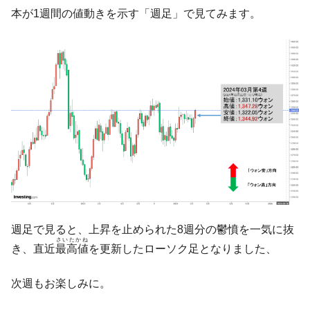
に韓国がいっちょがみしたのでは。
本が1週間の値動きを示す「週足」で見てみます。
韓国政府『BYD』車への補助金を全廃 ⇒ 実
『Money1』
は韓国で『BYD』車は売れている。6カ月で対前年同期比
1.9倍！
在韓米国大使スティールが着韓！⇒ さっそ
『Money1』
く空港に詰めかけ「出て行け！」「極右勢力」のプラカー
ドを掲げる「在韓反米勢力」
韓国政府「2035年までに18.4GW規模のAIデ
『Money1』
ータセンター整備」⇒ だから無理だってば。
JPモルガン「韓国レバレッジETFの清算は
『Money1』
ほぼ終わった」
韓国『国民年金公団』株価暴落で200兆蒸
『Money1』
週足で見ると、上昇を止められた8週分の鬱憤を一気に抜
発。
さいたかね
き、直近
最高値
を更新したローソク足となりました、
韓国政府「ニセＫ-ブランドを通報しようキ
『Money1』
ャンペーン」⇒ あの名物教授も登場！
次週もお楽しみに。
韓国「橋が落ちました」⇒ 耐久性「なさす
『Money1』
ぎ」では。