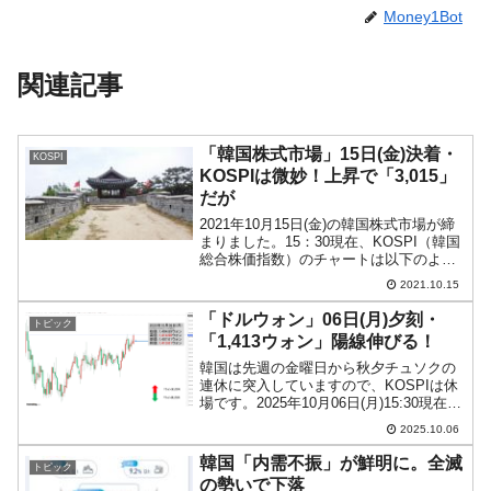
Money1Bot
関連記事
「韓国株式市場」15日(金)決着・
KOSPI
KOSPIは微妙！上昇で「3,015」
だが
2021年10月15日(金)の韓国株式市場が締
まりました。15：30現在、KOSPI（韓国
総合株価指数）のチャートは以下のよう
になっています（チャートは
2021.10.15
『Investing.com』より引用）。一応上昇
で締まりましたが……コマ足です。これ
「ドルウォン」06日(月)夕刻・
トピック
は...
「1,413ウォン」陽線伸びる！
韓国は先週の金曜日から秋夕チュソクの
連休に突入していますので、KOSPIは休
場です。2025年10月06日(月)15:30現在、
ドルウォンのチャートは以下のようにな
2025.10.06
っています（チャートは
『Investing.com』より引用）。陽線が伸
韓国「内需不振」が鮮明に。全滅
トピック
びま...
の勢いで下落