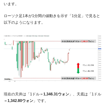
います。
中国だけが鉄鋼輸出を異常増加させる ⇒ 中
『Money1』
国の過剰生産が世界を蝕む。
ローソク足1本が1分間の値動きを示す「1分足」で見ると
韓国製造業「半導体絶好調」のウラで他業
『Money1』
以下のようになります。
種は全般的「不調」⇒ PSIが示す現況は決して良くない。
【米韓激突案件】韓国消費者院が『クーパ
『Money1』
ン』1人当たり賠償10万ウォンを認定 ⇒ 総額3兆7,000億
韓国で猛暑。南東部では干ばつ
『Money1』
韓国型イージス搭載の次世代駆逐艦
『Money1』
「KDDX」1番艦、2032年竣工と公示
【対日本円】ウォン安が急進！ 日米の協調
『Money1』
に韓国がいっちょがみしたのでは。
韓国政府『BYD』車への補助金を全廃 ⇒ 実
『Money1』
は韓国で『BYD』車は売れている。6カ月で対前年同期比
1.9倍！
現在の天井は「1ドル＝
1,346.31ウォン
」、天底は「1ドル
在韓米国大使スティールが着韓！⇒ さっそ
『Money1』
＝
1,342.80ウォン
」です。
く空港に詰めかけ「出て行け！」「極右勢力」のプラカー