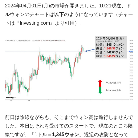
韓国「ここは北朝鮮なのか。選管がサーバ
『Money1』
2024年04月01日(月)の市場が開きました。10:21現在、ド
ーにウソのデータを入力したのは明白だ」
ルウォンのチャートは以下のようになっています（チャー
韓国･李在明さっそく不動産対策で浅薄な発
『Money1』
トは『Investing.com』より引用）。
言。
韓国は「中国と同じく」投資に不適格な国
『Money1』
だ。
『韓国銀行』が「金の保有量を増やしま
『Money1』
す」⇒「金を経由するドル入手」手段ではないのか？
韓国･外為取引量「1日当たり1,214.4億ド
『Money1』
ル」まで拡大 ⇒ 海外資金の動きに強く左右される状態
韓国･帰ってきた李在明。李在明を支持しな
『Money1』
い「50.5％」に上昇
韓国大統領府ボンクラ政策室長が告発され
『Money1』
た ⇒ 国家が行った恐るべき株価操作であり、空前の国政壟
前日は陰線ながらも、そこまでウォン高は進行しませんで
断
した。本日はそれを受けてのスタートで、現在のところ陰
韓国･警察職員が「丸刈りになって抗議活
『Money1』
動」
線ですが、「1ドル＝
1,345ウォン
」近辺の攻防となって