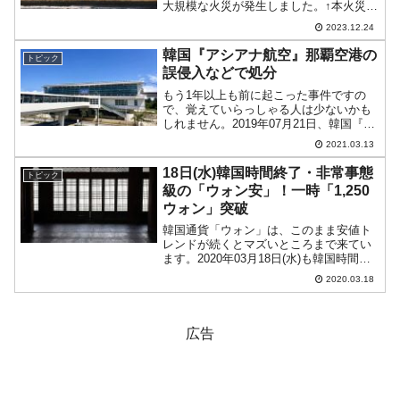
大規模な火災が発生しました。↑本火災を
報じるYouTube『聯合ニュース』チャン
2023.12.24
ネル「포항제철소 화재…2시간 만에 진화
"큰불 난 줄" / 연합뉴...
韓国『アシアナ航空』那覇空港の
トピック
誤侵入などで処分
もう1年以上も前に起こった事件ですの
で、覚えていらっしゃる人は少ないかも
しれません。2019年07月21日、韓国『ア
シアナ航空』の旅客機（ソウル行き171
2021.03.13
便：エアバスA321）が日本・那覇空港で
管制官の指示を聞かず、滑走路に誤って
18日(水)韓国時間終了・非常事態
トピック
進入すると...
級の「ウォン安」！一時「1,250
ウォン」突破
韓国通貨「ウォン」は、このまま安値ト
レンドが続くとマズいところまで来てい
ます。2020年03月18日(水)も韓国時間※
が終了し、16：07現在（日本時間）、ド
2020.03.18
ルウォンチャートは以下のようになって
います（チャートは『Investing.com...
広告