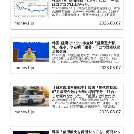
韓国07月･物価指数「2.8％」に低下 ⇒ 実
はコアコアは上がった。
2026年08月04日、韓国の産業通商資源部は「07月
の消費者物価」のデータを公表しました。2026年
07月の消費者物価は、農畜水産物および石油類の
上昇率が鈍化したことなどにより、前年同月比
2.8％上昇（06月は3.2％）となり、上昇率は前...
money1.jp
2026.08.07
韓国･猛暑でソウル市全域「猛暑重大警
報」発令。李在明「猛暑・干ばつ対処状況
点検会議」
2026年夏。韓国は猛暑です。2026年08月2日午後
1時26分には慶尚南道の梁山市で「42.5℃」を記
録。これは1904年に近代的な気象観測が始まって
以来の韓国史上最高気温です。08月04日には、ソ
money1.jp
2026.08.07
ウル市全域への「猛暑重大警報」が発令され...
【日本市場再挑戦中】韓国『現代自動車』
07月販売台数は去年のほぼ半分「71台」
しか売れなかった。『起亜』は9台だけ
2026年08月06日、『日本自動車輸入組合』が
「2026年7月度輸入車新規登録台数（速報）」を公
表しました。日本市場に再挑戦中の『現代自動
車』、また日本市場を攻略したい『BYD』の販売
money1.jp
2026.08.07
台数はこの中に捉えられているはずです。先月から
は韓国の...
韓国「信用赦免を何回やっても、何回やっ