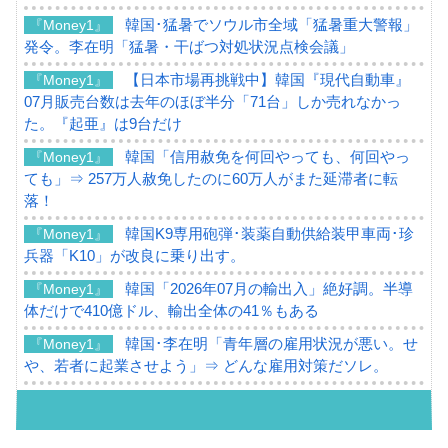
韓国･猛暑でソウル市全域「猛暑重大警報」
『Money1』
発令。李在明「猛暑・干ばつ対処状況点検会議」
【日本市場再挑戦中】韓国『現代自動車』
『Money1』
07月販売台数は去年のほぼ半分「71台」しか売れなかっ
た。『起亜』は9台だけ
韓国「信用赦免を何回やっても、何回やっ
『Money1』
ても」⇒ 257万人赦免したのに60万人がまた延滞者に転
落！
韓国K9専用砲弾･装薬自動供給装甲車両･珍
『Money1』
兵器「K10」が改良に乗り出す。
韓国「2026年07月の輸出入」絶好調。半導
『Money1』
体だけで410億ドル、輸出全体の41％もある
韓国･李在明「青年層の雇用状況が悪い。せ
『Money1』
や、若者に起業させよう」⇒ どんな雇用対策だソレ。
【韓国の外貨準備】2026年07月は4,279億ド
『Money1』
ル。外平債の発行「19.4億ドル」