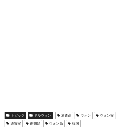
全て勝つといくら？ 競馬GI競走で勝利騎手がもら
Fact1
える賞金とは？
平成仮面ライダーの意外すぎるモチーフとは？
Fact1
発表から2日で大崩壊、鳴かず飛ばずに終わりそう
Fact1
なスーパーリーグとは？
日本人マスターズ挑戦の歴史。松山以前に最高位
Fact1
だった選手とは？
甲子園通算本塁打、最多の清原に次いで多く打っ
Fact1
ている意外な選手とは？
セレクトセールの高額取引馬が稼いだ金額とは？
Fact1
トピック
ドルウォン
通貨高
ウォン
ウォン安
通貨安
南朝鮮
ウォン高
韓国