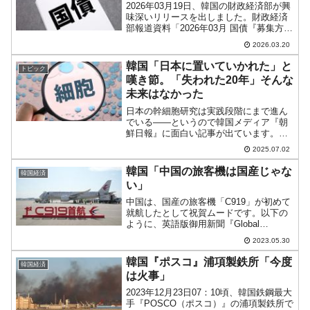
2026年03月19日、韓国の財政経済部が興
味深いリリースを出しました。財政経済
部報道資料「2026年03月 国債『募集方
式・非競争引受』発行 未実施」財政経済
2026.03.20
部は、最近の国債発行実績、需給環境な
どを勘案し、2026年03月には「募集方
韓国「日本に置いていかれた」と
トピック
式・...
嘆き節。「失われた20年」そんな
未来はなかった
日本の幹細胞研究は実践段階にまで進ん
でいる――というので韓国メディア『朝
鮮日報』に面白い記事が出ています。記
事から一部を以下に引きます。（前略）
2025.07.02
韓国と日本は2000年代初頭まで、未来医
学の花と呼ばれた幹細胞研究をめぐって
韓国「中国の旅客機は国産じゃな
韓国経済
激しく競争していた。...
い」
中国は、国産の旅客機「C919」が初めて
就航したとして祝賀ムードです。以下の
ように、英語版御用新聞『Global
Times』も誇らしく第一面で扱っており
2023.05.30
ます。⇒参照・引用元：『Global
Times』「中国のC919旅客機が初の商用
韓国『ポスコ』浦項製鉄所「今度
韓国経済
飛行...
は火事」
2023年12月23日07：10頃、韓国鉄鋼最大
手『POSCO（ポスコ）』の浦項製鉄所で