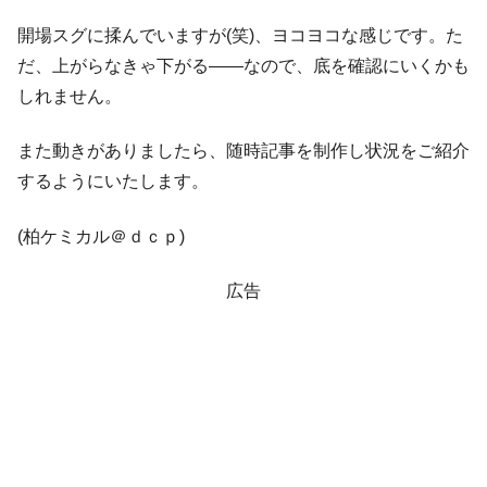
ドを掲げる「在韓反米勢力」
開場スグに揉んでいますが(笑)、ヨコヨコな感じです。た
韓国政府「2035年までに18.4GW規模のAIデ
『Money1』
ータセンター整備」⇒ だから無理だってば。
だ、上がらなきゃ下がる――なので、底を確認にいくかも
しれません。
JPモルガン「韓国レバレッジETFの清算は
『Money1』
ほぼ終わった」
また動きがありましたら、随時記事を制作し状況をご紹介
韓国『国民年金公団』株価暴落で200兆蒸
『Money1』
するようにいたします。
発。
韓国政府「ニセＫ-ブランドを通報しようキ
『Money1』
(柏ケミカル＠ｄｃｐ)
ャンペーン」⇒ あの名物教授も登場！
韓国「橋が落ちました」⇒ 耐久性「なさす
『Money1』
広告
ぎ」では。
韓国鉄鋼最大手『POSCO』ズブズブ沈む。
『Money1』
営業利益80.2％も減少
米国下院「韓国の公務員個人をターゲット
『Money1』
にぶん殴る法案」提出！⇒ クーパン問題は合衆国企業に対
する差別。許してはおかぬ
韓国ボンクラ政策室長･金容範、株価暴落に
『Money1』