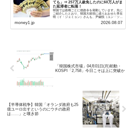
ても」⇒ 257万人赦免したのに60万人がま
た延滞者に転落！
韓国では政権ごとに徳政令を発動しています。先に
ご紹介したとおり、韓国大統領に成りおおせた李在
明（イ・ジェミョン）さんも、尹錫悦（ユン・ソギ
ョル）前政権が行った――「新出発基金」をバッド
money1.jp
2026.08.07
バンクにして不良債権の買い取りを行い、分割償還
や元利減免...
「韓国株式市場」04月01日(月)初動・
KOSPI「2,758」今日こそは上に突破か
【半導体戦争】韓国「オランダ政府も25
億ユーロ出すというのにウチの政府
は……」と嘆き節