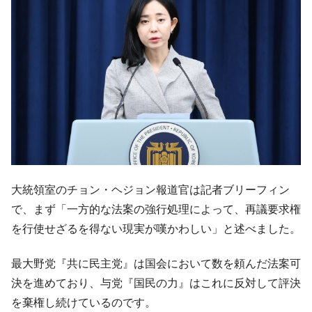
【韓国の外貨準備】2026年07月は4,279億ド
『Money1』
ル。外平債の発行「19.4億ドル」
韓国「ここは北朝鮮なのか。選管がサーバ
『Money1』
ーにウソのデータを入力したのは明白だ」
韓国･李在明さっそく不動産対策で浅薄な発
『Money1』
言。
韓国は「中国と同じく」投資に不適格な国
『Money1』
だ。
『韓国銀行』が「金の保有量を増やしま
『Money1』
す」⇒「金を経由するドル入手」手段ではないのか？
大統領室のチョン・ヘジョン報道官は記者ブリーフィン
韓国･外為取引量「1日当たり1,214.4億ド
『Money1』
で、まず「一方的な法案の強行処理によって、再議要求権
ル」まで拡大 ⇒ 海外資金の動きに強く左右される状態
を行使せざるを得ない現実が嘆かわしい」と述べました。
韓国･帰ってきた李在明。李在明を支持しな
『Money1』
い「50.5％」に上昇
最大野党『共に民主党』は国会において数を頼んだ法案可
決を進めており、与党『国民の力』はこれに反対して評決
韓国大統領府ボンクラ政策室長が告発され
『Money1』
た ⇒ 国家が行った恐るべき株価操作であり、空前の国政壟
を棄権し続けているのです。