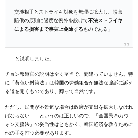
在韓米国大使スティールが着韓！⇒ さっそ
『Money1』
交渉相手とストライキ対象を無理に拡大し、損害
く空港に詰めかけ「出て行け！」「極右勢力」のプラカー
賠償の原則に過度な例外を設けて
不法ストライキ
ドを掲げる「在韓反米勢力」
による損害まで事実上免除する
ものである」
韓国政府「2035年までに18.4GW規模のAIデ
『Money1』
ータセンター整備」⇒ だから無理だってば。
JPモルガン「韓国レバレッジETFの清算は
『Money1』
ほぼ終わった」
――と説明しました。
韓国『国民年金公団』株価暴落で200兆蒸
『Money1』
発。
チョン報道官の説明は全く至当で、間違っていません。特
に「黄色い封筒法」は韓国の労働組合が無法な強訴に訴え
日本の誇る海洋資源調査船『白嶺』は先進技術の
Fact1
塊！
る道を開くものであり、葬って当然です。
夏の甲子園、優勝校を最も多く輩出している都道
Fact1
ただし、民間が不景気な場合は政府が支出を拡大しなけれ
府県とは？
ばならない――というのは正しいので、「全国民25万ウ
今話題の「楽天ライオンズ」とは？
Fact1
ォン支援法」の妥当性はともかく、韓国経済を救うために
奇跡の毛色「白毛馬」とは？
Fact1
他の手を打つ必要があります。