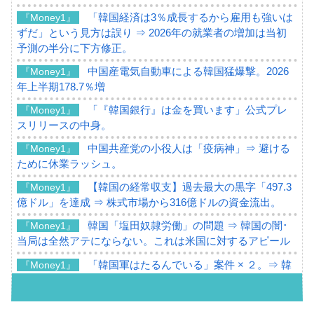
「韓国経済は3％成長するから雇用も強いは
『Money1』
ずだ」という見方は誤り ⇒ 2026年の就業者の増加は当初
予測の半分に下方修正。
中国産電気自動車による韓国猛爆撃。2026
『Money1』
年上半期178.7％増
「『韓国銀行』は金を買います」公式プレ
『Money1』
スリリースの中身。
中国共産党の小役人は「疫病神」⇒ 避ける
『Money1』
ために休業ラッシュ。
【韓国の経常収支】過去最大の黒字「497.3
『Money1』
億ドル」を達成 ⇒ 株式市場から316億ドルの資金流出。
韓国「塩田奴隷労働」の問題 ⇒ 韓国の闇･
『Money1』
当局は全然アテにならない。これは米国に対するアピール
「韓国軍はたるんでいる」案件 × ２。⇒ 韓
『Money1』
国軍をダメにする最強タッグ「李在明 + 安圭伯」
韓国メディアが「韓国政府と李在明が吊る
『Money1』