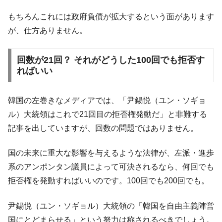
全て勝つといくら？ 競馬GI競走で勝利騎手がもら
Fact1
える賞金とは？
もちろんこれには政府負債が拡大するという面があります
平成仮面ライダーの意外すぎるモチーフとは？
Fact1
が、仕方ありません。
発表から2日で大崩壊、鳴かず飛ばずに終わりそう
Fact1
なスーパーリーグとは？
回数が21回？ それがどうした100回でも拒否す
ればいい
日本人マスターズ挑戦の歴史。松山以前に最高位
Fact1
だった選手とは？
甲子園通算本塁打、最多の清原に次いで多く打っ
Fact1
韓国の左巻きなメディアでは、「尹錫悦（ユン・ソギョ
ている意外な選手とは？
ル）大統領はこれで21回目の拒否権発動だ」と非難する
セレクトセールの高額取引馬が稼いだ金額とは？
Fact1
記事を出していますが、回数の問題ではありません。
国の未来に重大な影響を与えるような法律が、左派・進歩
系のアンポンタン議員によって可決されるなら、何回でも
拒否権を発動すればいいのです。100回でも200回でも。
尹錫悦（ユン・ソギョル）大統領の「韓国を自由主義陣営
国にとどまらせる」という努力は称されるべきでしょう。