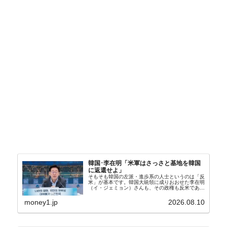
韓国･李在明「米軍はさっさと基地を韓国
に返還せよ」
そもそも韓国の左派・進歩系の人士というのは「反
米」が基本です。韓国大統領に成りおおせた李在明
（イ・ジェミョン）さんも、その政権も反米であ
り、親北・親中国が基本路線。ボンクラの安圭伯
（アン・ギュベク）さんが国防部長（長官）を努め
money1.jp
2026.08.10
ていることもあ...