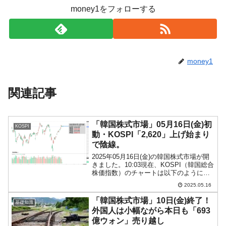
money1をフォローする
money1
関連記事
「韓国株式市場」05月16日(金)初
KOSPI
動・KOSPI「2,620」上げ始まり
で陰線。
2025年05月16日(金)の韓国株式市場が開
きました。10:03現在、KOSPI（韓国総合
株価指数）のチャートは以下のようにな
っています（チャートは
2025.05.16
『Investing.com』より引用）。上げて始
まったのですが、現在のところ陰線。
「韓国株式市場」10日(金)終了！
基礎知識
KOS...
外国人は小幅ながら本日も「693
億ウォン」売り越し