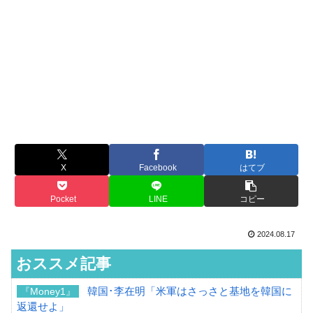
X
Facebook
はてブ
Pocket
LINE
コピー
2024.08.17
おススメ記事
韓国･李在明「米軍はさっさと基地を韓国に
『Money1』
返還せよ」