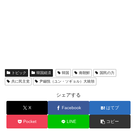
トピック
韓国経済
韓国
南朝鮮
国民の力
共に民主党
尹錫悦（ユン・ソギョル）大統領
シェアする
X
Facebook
はてブ
Pocket
LINE
コピー