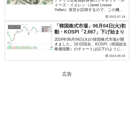
アメリカ合衆国財務省のジャネット・ル
イーズ・イエレン（Janet Louise
Yellen）長官が訪韓するので、この機会
に「通貨スワップを要求しろ」と韓国メ
2022.07.18
ディアが書き立てています。いちいち拾
っているときりがないのですが、「日本
「韓国株式市場」06月04日(火)初
トピック
が締結でき...
動・KOSPI「2,667」下げ始まり
2024年06月04日(火)の韓国株式市場が開
きました。10:02現在、KOSPI（韓国総合
株価指数）のチャートは以下のようにな
っています（チャートは
2024.06.04
『Investing.com』より引用）。前日は陽
線だったのですが、下げて始まりまし
た。K...
広告