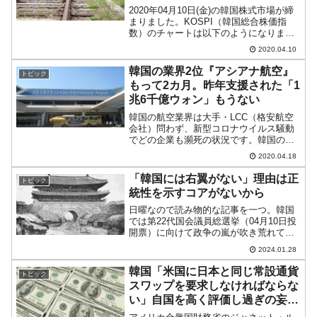
2020年04月10日(金)の韓国株式市場が締
まりました。KOSPI（韓国総合株価指
数）のチャートは以下のようになりまし
た（チャートは『Investing.com』より引
2020.04.10
用）。本日はここまでの3日間と異なり、
ローソク足の実体線もしっかりある...
韓国の業界2位『アシアナ航空』
トピック
もって2カ月。昨年支援された「1
兆6千億ウォン」もうない
韓国の航空業界は大手・LCC（格安航空
会社）問わず、新型コロナウイルス騒動
でどの企業も瀕死の状況です。韓国のフ
ラッグキャリア（その国を代表する航空
2020.04.18
会社のことです）『大韓航空』とライバ
ル関係にあるのが業界第2位の『アシアナ
「韓国には右翼がない」理由は正
トピック
航空』です。『アシア...
統性を示すコアがないから
日曜なので読み物的な記事を一つ。韓国
では第22代国会議員総選挙（04月10日投
開票）に向けて政争の嵐が吹き荒れてい
ます。保守寄りの『国民の力』と左派・
2024.01.28
進歩系の『共に民主党』が激突し、「監
獄行きを懸けたゲーム」（鈴置高史先生
韓国「米国に日本と同じ常設通貨
トピック
の名言）を戦ってい...
スワップを要求しなければならな
い」自国を高く評価し過ぎの妄想
をやめるべき