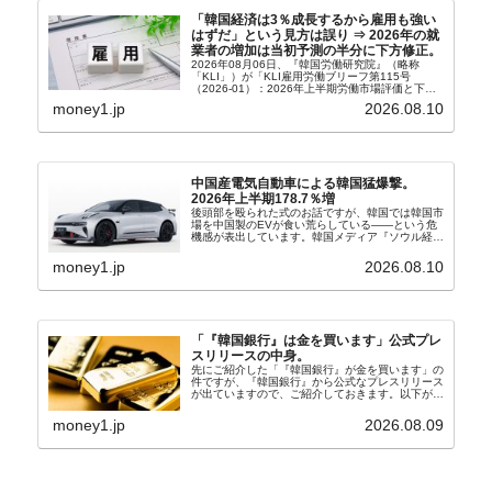
「韓国経済は3％成長するから雇用も強い
はずだ」という見方は誤り ⇒ 2026年の就
業者の増加は当初予測の半分に下方修正。
2026年08月06日、『韓国労働研究院』（略称
「KLI」）が「KLI雇用労働ブリーフ第115号
（2026-01）：2026年上半期労働市場評価と下半
期労働市場展望」を公表しました。Money1でも何
money1.jp
2026.08.10
度もご紹介していますが、政府が何よりも大...
中国産電気自動車による韓国猛爆撃。
2026年上半期178.7％増
後頭部を殴られた式のお話ですが、韓国では韓国市
場を中国製のEVが食い荒らしている――という危
機感が表出しています。韓国メディア『ソウル経
済』の記事から一部を以下に引きます。記事タイト
ルは「中国EVの大攻勢…東風もプジョーと手を組
money1.jp
2026.08.10
み韓国進出」...
「『韓国銀行』は金を買います」公式プレ
スリリースの中身。
先にご紹介した「『韓国銀行』が金を買います」の
件ですが、『韓国銀行』から公式なプレスリリース
が出ていますので、ご紹介しておきます。以下が全
文和訳です。表題：韓国銀行、国内生産金の買い入
れ協力体制を構築□『韓国銀行』は、国内生産金の
money1.jp
2026.08.09
買い入れに...