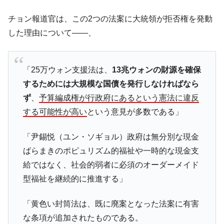
断
チョン報道官は、この2つの法案に大統領が拒否権を発動
韓国･警察職員が「丸刈りになって抗議活
『Money1』
動」
した理由について――、
中国だけが鉄鋼輸出を異常増加させる ⇒ 中
『Money1』
国の過剰生産が世界を蝕む。
「25万ウォン支援法は、
13兆ウォンの財源を確保
韓国製造業「半導体絶好調」のウラで他業
『Money1』
するためには大規模な国債を発行しなければなら
種は全般的「不調」⇒ PSIが示す現況は決して良くない。
ず
、
予算編成権が行政府にあるという憲法に違反
【米韓激突案件】韓国消費者院が『クーパ
『Money1』
する可能性が高い
という意見が多数である」
ン』1人当たり賠償10万ウォンを認定 ⇒ 総額3兆7,000億
韓国で猛暑。南東部では干ばつ
『Money1』
「尹錫悦（ユン・ソギョル）政府は無分別な現金
韓国型イージス搭載の次世代駆逐艦
『Money1』
ばらまきのポピュリズム的福祉や一時的な現金支
「KDDX」1番艦、2032年竣工と公示
給ではなく、社会的弱者に必須のオーダーメイド
【対日本円】ウォン安が急進！ 日米の協調
『Money1』
型福祉を継続的に推進する」
に韓国がいっちょがみしたのでは。
韓国政府『BYD』車への補助金を全廃 ⇒ 実
『Money1』
「黄色い封筒法は、既に廃案となった法案に有害
は韓国で『BYD』車は売れている。6カ月で対前年同期比
な条項が追加されたものである。
1.9倍！