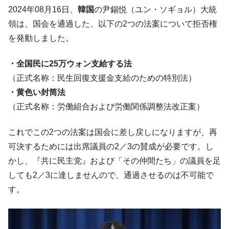
される可能性もあるのでは」とほのめかす。
2024年08月16日、
韓国
の尹錫悦（ユン・ソギョル）大統
韓国07月･物価指数「2.8％」に低下 ⇒ 実は
『Money1』
領は、国会を通過した、以下の2つの法案について拒否権
コアコアは上がった。
を発動しました。
韓国･猛暑でソウル市全域「猛暑重大警報」
『Money1』
発令。李在明「猛暑・干ばつ対処状況点検会議」
・全国民に25万ウォン支給する法
【日本市場再挑戦中】韓国『現代自動車』
『Money1』
（正式名称：民生回復支援金支給のための特別法）
07月販売台数は去年のほぼ半分「71台」しか売れなかっ
・黄色い封筒法
た。『起亜』は9台だけ
（正式名称：労働組合および労働関係調整法改正案）
韓国「信用赦免を何回やっても、何回やっ
『Money1』
ても」⇒ 257万人赦免したのに60万人がまた延滞者に転
これでこの2つの法案は国会に差し戻しになりますが、再
落！
可決するためには出席議員の2／3の賛成が必要です。し
韓国K9専用砲弾･装薬自動供給装甲車両･珍
『Money1』
かし、『共に民主党』および「その仲間たち」の議員を足
兵器「K10」が改良に乗り出す。
しても2／3に達しませんので、通過させるのは不可能で
韓国「2026年07月の輸出入」絶好調。半導
『Money1』
す。
体だけで410億ドル、輸出全体の41％もある
韓国･李在明「青年層の雇用状況が悪い。せ
『Money1』
や、若者に起業させよう」⇒ どんな雇用対策だソレ。