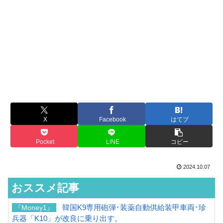
X
Facebook
はてブ
Pocket
LINE
コピー
2024.10.07
おススメ記事
韓国K9専用砲弾･装薬自動供給装甲車両･珍
『Money1』
兵器「K10」が改良に乗り出す。