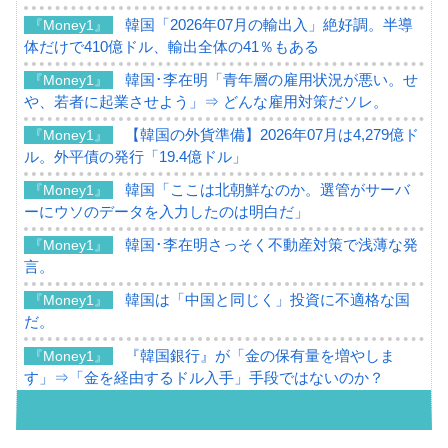
韓国「2026年07月の輸出入」絶好調。半導
『Money1』
体だけで410億ドル、輸出全体の41％もある
韓国･李在明「青年層の雇用状況が悪い。せ
『Money1』
や、若者に起業させよう」⇒ どんな雇用対策だソレ。
【韓国の外貨準備】2026年07月は4,279億ド
『Money1』
ル。外平債の発行「19.4億ドル」
韓国「ここは北朝鮮なのか。選管がサーバ
『Money1』
ーにウソのデータを入力したのは明白だ」
韓国･李在明さっそく不動産対策で浅薄な発
『Money1』
言。
韓国は「中国と同じく」投資に不適格な国
『Money1』
だ。
『韓国銀行』が「金の保有量を増やしま
『Money1』
す」⇒「金を経由するドル入手」手段ではないのか？
韓国･外為取引量「1日当たり1,214.4億ド
『Money1』
ル」まで拡大 ⇒ 海外資金の動きに強く左右される状態