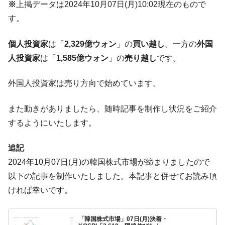
※
上掲データは2024年10月07日(月)10:02現在のもので
ぎ」では。
す。
韓国鉄鋼最大手『POSCO』ズブズブ沈む。
『Money1』
営業利益80.2％も減少
個人投資家
は「
2,329億ウォン
」の
買い越し
。一方の
外国
米国下院「韓国の公務員個人をターゲット
『Money1』
人投資家
は「
1,585億ウォン
」の
売り越し
です。
にぶん殴る法案」提出！⇒ クーパン問題は合衆国企業に対
する差別。許してはおかぬ
外国人投資家は売り方向で始めています。
韓国ボンクラ政策室長･金容範、株価暴落に
『Money1』
他人事のような発言。
また動きがありましたら、随時記事を制作し状況をご紹介
韓国半導体『SKハイニックス』2026年2Qの
『Money1』
するようにいたします。
業績「史上最高益」当期純利益は前年同期比13.4倍に。
韓国･加徳島新国際空港「またも暗礁」の危
『Money1』
追記
機 ⇒ 10.7兆では損が出るからできない。
2024年10月07日(月)の韓国株式市場が締まりましたので
【速報】韓国株式市場の暴落・本日07月29
『Money1』
以下の記事を制作いたしました。本記事と併せてお読み頂
日(水)もサイドカー・サーキットブレイカーの二段コンボ
ければ幸いです。
発動！
IT産業は人を雇用する効果は低い。全産業の
『Money1』
「韓国株式市場」07日(月)決着・
半分未満しか雇用を生まない