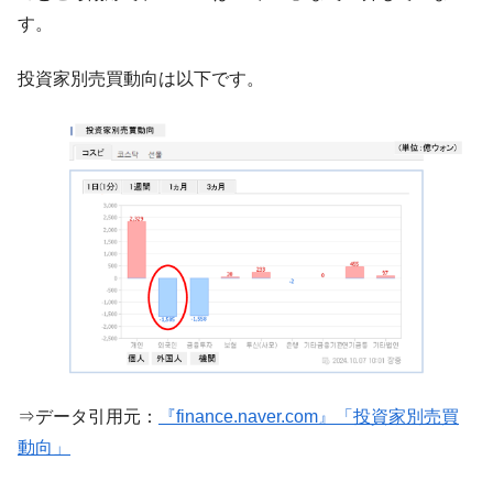
【対日本円】ウォン安が急進！ 日米の協調
『Money1』
す。
に韓国がいっちょがみしたのでは。
韓国政府『BYD』車への補助金を全廃 ⇒ 実
『Money1』
投資家別売買動向は以下です。
は韓国で『BYD』車は売れている。6カ月で対前年同期比
1.9倍！
在韓米国大使スティールが着韓！⇒ さっそ
『Money1』
く空港に詰めかけ「出て行け！」「極右勢力」のプラカー
ドを掲げる「在韓反米勢力」
韓国政府「2035年までに18.4GW規模のAIデ
『Money1』
ータセンター整備」⇒ だから無理だってば。
JPモルガン「韓国レバレッジETFの清算は
『Money1』
ほぼ終わった」
韓国『国民年金公団』株価暴落で200兆蒸
『Money1』
発。
⇒データ引用元：
『finance.naver.com』「投資家別売買
韓国政府「ニセＫ-ブランドを通報しようキ
『Money1』
動向」
ャンペーン」⇒ あの名物教授も登場！
韓国「橋が落ちました」⇒ 耐久性「なさす
『Money1』