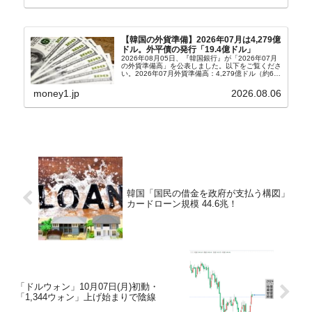
ョン）さん...
【韓国の外貨準備】2026年07月は4,279億
ドル。外平債の発行「19.4億ドル」
2026年08月05日、『韓国銀行』が「2026年07月
の外貨準備高」を公表しました。以下をご覧くださ
い。2026年07月外貨準備高：4,279億ドル（約67
兆4,456億円）※前月比：+6億ドル＜＜内訳＞＞
⇒Securities：3,80...
money1.jp
2026.08.06
韓国「国民の借金を政府が支払う構図」
カードローン規模 44.6兆！
「ドルウォン」10月07日(月)初動・
「1,344ウォン」上げ始まりで陰線