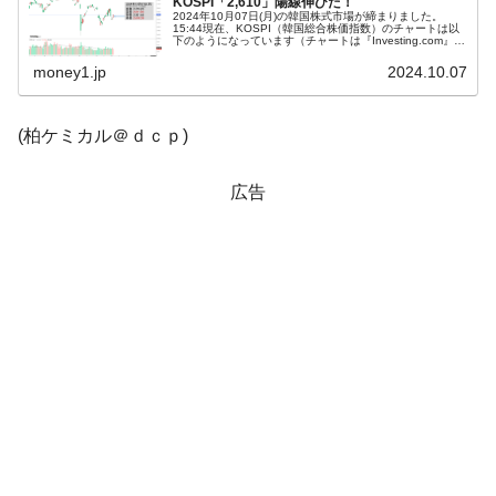
KOSPI「2,610」陽線伸びた！
2024年10月07日(月)の韓国株式市場が締まりました。
15:44現在、KOSPI（韓国総合株価指数）のチャートは以
韓国「株式市場が賭博場のように変質した
『Money1』
下のようになっています（チャートは『Investing.com』よ
り引用）。陽線が伸びました。KOSPIは「2600」を突...
のは政界の責任だ」
money1.jp
2024.10.07
韓国「2026年1Q 資金循環統計」面白い結果
『Money1』
に。
(柏ケミカル＠ｄｃｐ)
韓国化学企業最大手『ロッテケミカル』純
『Money1』
借入金が約8兆。信用格付け「ネガティブ」にダウン
広告
韓国株式市場･暗黒の火曜日。サーキットブ
『Money1』
レイカーも発動！ 半導体2銘柄の暴落
日本の誇る海洋資源調査船『白嶺』は先進技術の
Fact1
塊！
夏の甲子園、優勝校を最も多く輩出している都道
Fact1
府県とは？
今話題の「楽天ライオンズ」とは？
Fact1
奇跡の毛色「白毛馬」とは？
Fact1
全て勝つといくら？ 競馬GI競走で勝利騎手がもら
Fact1