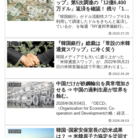
ップ」第5次調達の「12億6,400
万ドル」返済を確認！ 残り「13
億2,900万ドル」
『韓国銀行』がドル流動性スワップ※1を
利用して調達したドルをきちんと返済し
ているか、を毎週『NY連邦準備銀行』の
公開データに当たって確認しています。
2020.07.25
『韓国銀行』はアメリカ合衆国の
FED（Federal Reserve Systemの略称：
『韓国銀行』総裁は「常設の米韓
トピック
連...
通貨スワップ」に冷く笑う
韓国メディアでも大いに盛り上がった
「米韓通貨スワップ」が、2022年05月21
日の米韓首脳会談で不発に終わりまし
た。しかし、まだ「議論を継続してなん
2022.05.28
とか締結まで」という意見が韓国メディ
アでは出続けています。まず、『中央日
中国だけが鉄鋼輸出を異常増加さ
トピック
報（日本語版）』には...
せる ⇒ 中国の過剰生産が世界を
蝕む。
2026年06月04日、『OECD』
（Organisation for Economic Co-
operation and Developmentの略：経済協
力開発機構）は、年次報告書 『OECD
2026.08.03
Steel Outlook 2026』 を...
韓国･国家安保室長の訪米成果
トピック
は？ ⇒ 米韓原子力協定を迂回す