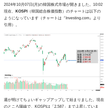
韓国･帰ってきた李在明。李在明を支持しな
2024年10月07日(月)の韓国株式市場が開きました。10:02
『Money1』
い「50.5％」に上昇
現在、
KOSPI
（韓国総合株価指数）のチャートは以下の
韓国大統領府ボンクラ政策室長が告発され
『Money1』
ようになっています（チャートは『Investing.com』より
た ⇒ 国家が行った恐るべき株価操作であり、空前の国政壟
引用）。
断
韓国･警察職員が「丸刈りになって抗議活
『Money1』
動」
中国だけが鉄鋼輸出を異常増加させる ⇒ 中
『Money1』
国の過剰生産が世界を蝕む。
韓国製造業「半導体絶好調」のウラで他業
『Money1』
種は全般的「不調」⇒ PSIが示す現況は決して良くない。
【米韓激突案件】韓国消費者院が『クーパ
『Money1』
ン』1人当たり賠償10万ウォンを認定 ⇒ 総額3兆7,000億
韓国で猛暑。南東部では干ばつ
『Money1』
韓国型イージス搭載の次世代駆逐艦
『Money1』
週が明けてちょいギャップアップして始まりました。現在
「KDDX」1番艦、2032年竣工と公示
のところ陽線で、KOSPIは「2,587」まで上昇していま