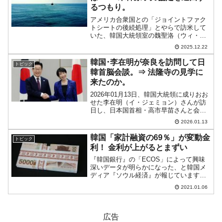
るつもり。
アメリカ合衆国との「ジョイントファク
トシートの後続処理」とやらで訪米して
いた、韓国大統領室の魏聖洛（ウィ・ソ
ンラク）国家安保室長がその成果を語っ
2025.12.22
た――の第1報が出ました。韓国の大統領
室というのは、何も決まっていないこと
韓国･李在明が奈良を訪問して日
トピック
についても「さぞ決まっ...
韓首脳会談。⇒ 法隆寺の見学に
来たのか。
2026年01月13日、韓国大統領に成りおお
せた李在明（イ・ジェミョン）さんが訪
日し、日本国首相・高市早苗さんと会
談。李在明（イ・ジェミョン）さんの発
2026.01.13
言を拾ってみます。「首相の故郷でこの
ようにお会いできて、本当に特別な意味
韓国「家計融資の69％」が変動金
トピック
のある首脳会談のよ...
利！ 金利が上がるとまずい
『韓国銀行』の「ECOS」によって興味
深いデータが明らかになった、と韓国メ
ディア『ソウル経済』が報じています。
「変動金利」についてです。読者の皆さ
2021.01.06
んも住宅ローンを組む際に「固定金利」
にするか「変動金利」にするかで悩まれ
ることでしょう。一般的...
広告