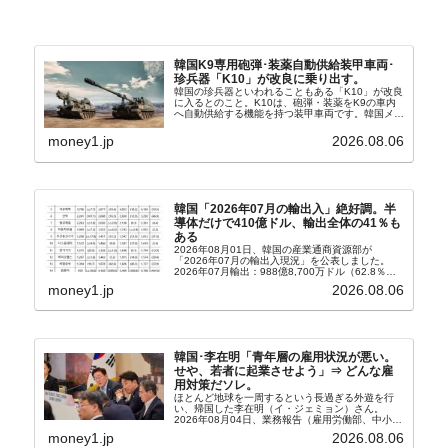
韓国K9専用砲弾･装薬自動供給装甲車両･
珍兵器「K10」が改良に乗り出す。
韓国の珍兵器といわれることもある「K10」が改良
に入るとのこと。K10は、砲弾・装薬をK9の車内
へ自動供給する機能を持つ装甲車両です。韓国メデ
ィア『Chosun Biz』が報じていますので、同記事
から以下に一部を引きます。2005年に初めて...
money1.jp
2026.08.06
韓国「2026年07月の輸出入」絶好調。半
導体だけで410億ドル、輸出全体の41％も
ある
2026年08月01日、韓国の産業通商資源部が
「2026年07月の輸出入現況」を公表しました。
2026年07月輸出：988億8,700万ドル（62.8％）
輸入：685億6,300万ドル（26.5％）貿易収支：
money1.jp
2026.08.06
303億2,400万ドル2026...
韓国･李在明「青年層の雇用状況が悪い。
せや、若者に起業させよう」⇒ どんな雇
用対策だソレ。
ほとんど地球を一周するという長過ぎる外遊を行
い、帰国した李在明（イ・ジェミョン）さん。
2026年08月04日、業務報告（雇用労働部、中小ベ
ンチャー企業部、公正取引委員会）を主催。この席
money1.jp
2026.08.06
上、韓国大統領に成りおおせた李在明（イ・ジェミ