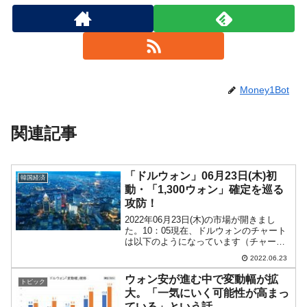
Money1Bot
関連記事
「ドルウォン」06月23日(木)初
韓国経済
動・「1,300ウォン」確定を巡る
攻防！
2022年06月23日(木)の市場が開きまし
た。10：05現在、ドルウォンのチャート
は以下のようになっています（チャート
は『Investing.com』より引用）。前日は
2022.06.23
一時「1,305ウォン」までいったのです
が、結局1,300ウォン超えを...
ウォン安が進む中で変動幅が拡
トピック
大。「一気にいく可能性が高まっ
ている」という話