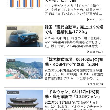
ウォン安がとうとう「1ドル＝1,440ウォ
ン」を超えてしまったため、韓国メディ
アでは「まずいよね」という記事が多く
なっています。小ネタかもしれません
2022.10.17
が、『毎日経済』に興味深い記事が出ま
した。ドルウォンで変動幅が徐々に高ま
韓国『現代自動車』売上11.9％増
トピック
ってきており、これは...
でも「営業利益-17.2％」
2025年01月23日、韓国の『現代自動車』
が2024年第4四半期の業績を公示しまし
た。以下です。2024年第4四半期総売
上：46兆6,237億ウォン（11.9％）営業利
2025.01.24
益：2兆8,221億ウォン（-17.2％）当期純
利益：2兆4,741ウ...
「韓国株式市場」06月03日(金)初
KOSPI
動・KOSPIアゲて陰線「2,664」
2022年06月03日(金)の韓国株式市場が開
きました。10：03現在、KOSPI（韓国総
合株価指数）のチャートは以下のように
なっています（チャートは
2022.06.03
『Investing.com』より引用）。またおな
じみのアゲ手陰線というパターンです。
「ドルウォン」03月17日(木)初
ドルウォン
KO...
動・底を確認で「1,224ウォン」
2022年03月17日(木)の市場が開きまし
た。10：16現在、ドルウォンのチャート