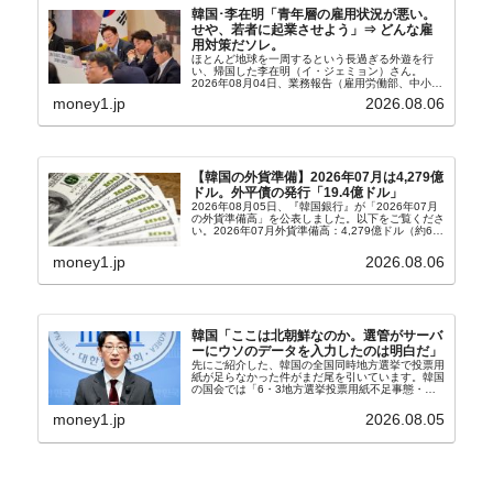
韓国･李在明「青年層の雇用状況が悪い。
せや、若者に起業させよう」⇒ どんな雇
用対策だソレ。
ほとんど地球を一周するという長過ぎる外遊を行
い、帰国した李在明（イ・ジェミョン）さん。
2026年08月04日、業務報告（雇用労働部、中小ベ
ンチャー企業部、公正取引委員会）を主催。この席
money1.jp
2026.08.06
上、韓国大統領に成りおおせた李在明（イ・ジェミ
ョン）さん...
【韓国の外貨準備】2026年07月は4,279億
ドル。外平債の発行「19.4億ドル」
2026年08月05日、『韓国銀行』が「2026年07月
の外貨準備高」を公表しました。以下をご覧くださ
い。2026年07月外貨準備高：4,279億ドル（約67
兆4,456億円）※前月比：+6億ドル＜＜内訳＞＞
⇒Securities：3,80...
money1.jp
2026.08.06
韓国「ここは北朝鮮なのか。選管がサーバ
ーにウソのデータを入力したのは明白だ」
先にご紹介した、韓国の全国同時地方選挙で投票用
紙が足らなかった件がまだ尾を引いています。韓国
の国会では「6・3地方選挙投票用紙不足事態・国
政調査特別委員会」が設けられ、調査を続けていま
す。『国民の力』の朱晋佑（チュ・ジヌ）議員はそ
money1.jp
2026.08.05
の委員の一...