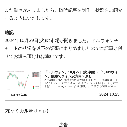
営業利益80.2％も減少
また動きがありましたら、随時記事を制作し状況をご紹介
米国下院「韓国の公務員個人をターゲット
『Money1』
するようにいたします。
にぶん殴る法案」提出！⇒ クーパン問題は合衆国企業に対
する差別。許してはおかぬ
追記
韓国ボンクラ政策室長･金容範、株価暴落に
『Money1』
2024年10月29日(火)の市場が開きました。ドルウォンチ
他人事のような発言。
ャートの状況を以下の記事にまとめましたので本記事と併
韓国半導体『SKハイニックス』2026年2Qの
『Money1』
せてお読み頂ければ幸いです。
業績「史上最高益」当期純利益は前年同期比13.4倍に。
韓国･加徳島新国際空港「またも暗礁」の危
『Money1』
「ドルウォン」10月29日(火)初動・「1,384ウォ
機 ⇒ 10.7兆では損が出るからできない。
ン」陽線でウォン安方向へ戻し
2024年10月29日(火)の市場が開きました。10:00現在、ド
【速報】韓国株式市場の暴落・本日07月29
『Money1』
ルウォンのチャートは以下のようになっています（チャー
トは『Investing.com』より引用）。これから調整が入るか
日(水)もサイドカー・サーキットブレイカーの二段コンボ
もしれませんが、前日は陰線となってウォン高方向に戻り
まし...
money1.jp
2024.10.29
発動！
IT産業は人を雇用する効果は低い。全産業の
『Money1』
(柏ケミカル＠ｄｃｐ)
半分未満しか雇用を生まない
韓国「株式市場が賭博場のように変質した
『Money1』
広告
のは政界の責任だ」