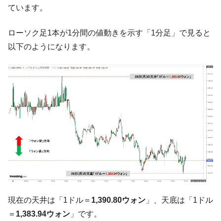
韓国政府『BYD』車への補助金を全廃 ⇒ 実
『Money1』
ています。
は韓国で『BYD』車は売れている。6カ月で対前年同期比
1.9倍！
ローソク足1本が1分間の値動きを示す「1分足」で見ると
在韓米国大使スティールが着韓！⇒ さっそ
『Money1』
以下のようになります。
く空港に詰めかけ「出て行け！」「極右勢力」のプラカー
ドを掲げる「在韓反米勢力」
韓国政府「2035年までに18.4GW規模のAIデ
『Money1』
ータセンター整備」⇒ だから無理だってば。
JPモルガン「韓国レバレッジETFの清算は
『Money1』
ほぼ終わった」
韓国『国民年金公団』株価暴落で200兆蒸
『Money1』
発。
韓国政府「ニセＫ-ブランドを通報しようキ
『Money1』
ャンペーン」⇒ あの名物教授も登場！
韓国「橋が落ちました」⇒ 耐久性「なさす
『Money1』
現在の天井は「1ドル＝
1,390.80ウォン
」、天底は「1ドル
ぎ」では。
＝
1,383.94ウォン
」です。
韓国鉄鋼最大手『POSCO』ズブズブ沈む。
『Money1』