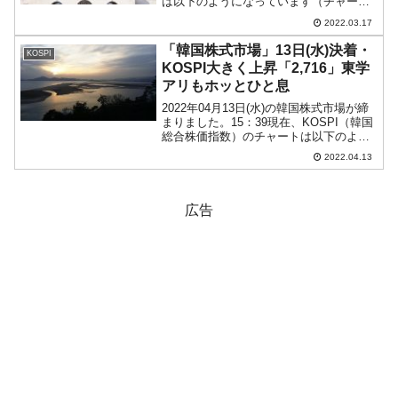
は以下のようになっています（チャート
は『Investing.com』より引用）。とにか
2022.03.17
く前日の戻しが強烈でした。本日はそれ
を受けてのスタートで、現在のところ...
「韓国株式市場」13日(水)決着・
KOSPI
KOSPI大きく上昇「2,716」東学
アリもホッとひと息
2022年04月13日(水)の韓国株式市場が締
まりました。15：39現在、KOSPI（韓国
総合株価指数）のチャートは以下のよう
になっています（チャートは
2022.04.13
『Investing.com』より引用）。本日は長
い陽線となりました。KOSPIは「2,...
広告