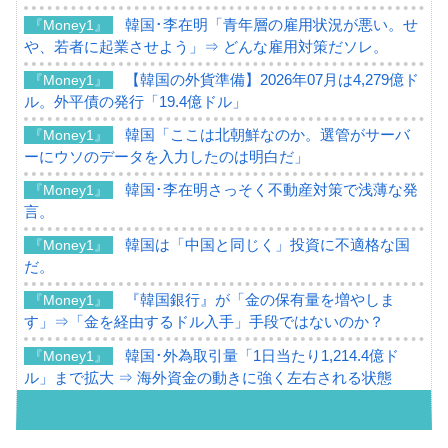
韓国･李在明「青年層の雇用状況が悪い。せ
『Money1』
や、若者に起業させよう」⇒ どんな雇用対策だソレ。
【韓国の外貨準備】2026年07月は4,279億ド
『Money1』
ル。外平債の発行「19.4億ドル」
韓国「ここは北朝鮮なのか。選管がサーバ
『Money1』
ーにウソのデータを入力したのは明白だ」
韓国･李在明さっそく不動産対策で浅薄な発
『Money1』
言。
韓国は「中国と同じく」投資に不適格な国
『Money1』
だ。
『韓国銀行』が「金の保有量を増やしま
『Money1』
す」⇒「金を経由するドル入手」手段ではないのか？
韓国･外為取引量「1日当たり1,214.4億ド
『Money1』
ル」まで拡大 ⇒ 海外資金の動きに強く左右される状態
韓国･帰ってきた李在明。李在明を支持しな
『Money1』
い「50.5％」に上昇