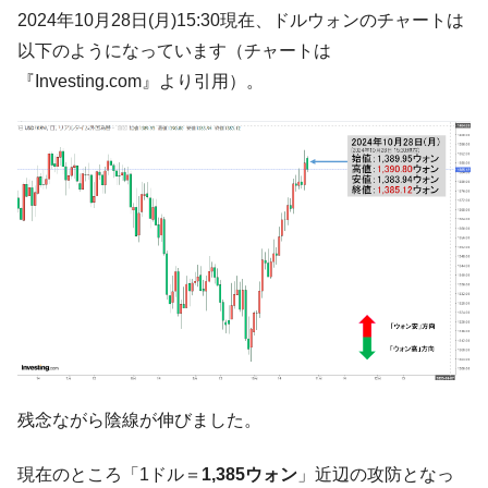
韓国大統領府ボンクラ政策室長が告発され
2024年10月28日(月)15:30現在、ドルウォンのチャートは
『Money1』
た ⇒ 国家が行った恐るべき株価操作であり、空前の国政壟
以下のようになっています（チャートは
断
『Investing.com』より引用）。
韓国･警察職員が「丸刈りになって抗議活
『Money1』
動」
中国だけが鉄鋼輸出を異常増加させる ⇒ 中
『Money1』
国の過剰生産が世界を蝕む。
韓国製造業「半導体絶好調」のウラで他業
『Money1』
種は全般的「不調」⇒ PSIが示す現況は決して良くない。
【米韓激突案件】韓国消費者院が『クーパ
『Money1』
ン』1人当たり賠償10万ウォンを認定 ⇒ 総額3兆7,000億
韓国で猛暑。南東部では干ばつ
『Money1』
韓国型イージス搭載の次世代駆逐艦
『Money1』
「KDDX」1番艦、2032年竣工と公示
残念ながら陰線が伸びました。
【対日本円】ウォン安が急進！ 日米の協調
『Money1』
に韓国がいっちょがみしたのでは。
現在のところ「1ドル＝
1,385ウォン
」近辺の攻防となっ