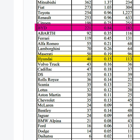
米国下院「韓国の公務員個人をターゲ
『Money1』
する差別。許してはおかぬ
韓国ボンクラ政策室長･金容範、株価
『Money1』
韓国半導体『SKハイニックス』2026
『Money1』
韓国･加徳島新国際空港「またも暗礁」の
『Money1』
【速報】韓国株式市場の暴落・本日07
『Money1』
発動！
IT産業は人を雇用する効果は低い。全
『Money1』
韓国「株式市場が賭博場のように変質
『Money1』
韓国「2026年1Q 資金循環統計」面白
『Money1』
韓国化学企業最大手『ロッテケミカル
『Money1』
韓国株式市場･暗黒の火曜日。サーキッ
『Money1』
日本の誇る海洋資源調査船『白嶺』は先進技
Fact1