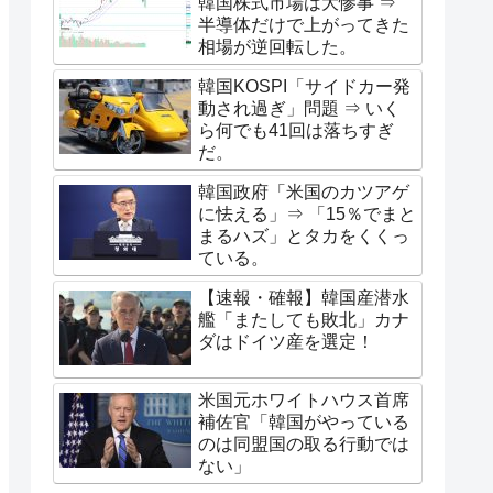
韓国株式市場は大惨事 ⇒
半導体だけで上がってきた
相場が逆回転した。
韓国KOSPI「サイドカー発
動され過ぎ」問題 ⇒ いく
ら何でも41回は落ちすぎ
だ。
韓国政府「米国のカツアゲ
に怯える」⇒ 「15％でまと
まるハズ」とタカをくくっ
ている。
【速報・確報】韓国産潜水
艦「またしても敗北」カナ
ダはドイツ産を選定！
米国元ホワイトハウス首席
補佐官「韓国がやっている
のは同盟国の取る行動では
ない」