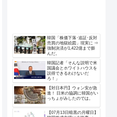
韓国「株価下落･追証･反対
売買の地獄絵図」現実に ⇒
強制決済が1,422億まで膨
んだ。
韓国記者「そんな説明で米
国議会とホワイトハウスを
説得できるわけないだ
ろ！」
【対日本円】ウォン安が急
進！ 日米の協調に韓国がい
っちょがみしたのでは。
【07月13日暗黒の月曜日】