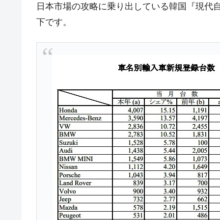
日本市場の攻略に乗り出している韓国『現代
韓国型イージス搭載の次世代駆逐艦「KD
『Money1』
下です。
【対日本円】ウォン安が急進！ 日米
『Money1』
韓国政府『BYD』車への補助金を全廃 
『Money1』
1.9倍！
在韓米国大使スティールが着韓！⇒ 
『Money1』
ドを掲げる「在韓反米勢力」
韓国政府「2035年までに18.4GW規
『Money1』
JPモルガン「韓国レバレッジETFの
『Money1』
韓国『国民年金公団』株価暴落で200
『Money1』
韓国政府「ニセＫ-ブランドを通報しよ
『Money1』
韓国「橋が落ちました」⇒ 耐久性「な
『Money1』
韓国鉄鋼最大手『POSCO』ズブズブ沈
『Money1』