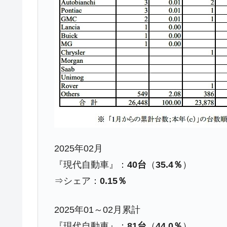
夏の甲子園、優勝校を最も多く輩出している
Fact1
今話題の「楽天ライオンズ」とは？
Fact1
奇跡の毛色「白毛馬」とは？
Fact1
全て勝つといくら？ 競馬GI競走で勝利騎手
Fact1
平成仮面ライダーの意外すぎるモチーフとは
Fact1
発表から2日で大崩壊、鳴かず飛ばずに終わ
Fact1
日本人マスターズ挑戦の歴史。松山以前に最
Fact1
甲子園通算本塁打、最多の清原に次いで多く
Fact1
2025年02月
セレクトセールの高額取引馬が稼いだ金額と
Fact1
『現代自動車』：
40台
（
35.4％
）
⇒シェア：
0.15％
2025年01～02月累計
『現代自動車』：
81台
（
44.0％
）