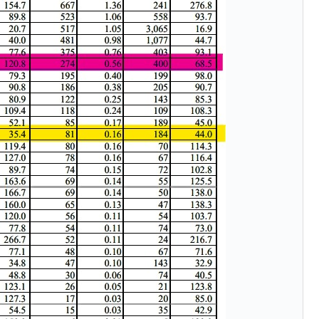
ットにぶん殴る法案」提出！⇒ クーパン問題は合衆国企業に対
暴落に他人事のような発言。
年2Qの業績「史上最高益」当期純利益は前年同期比13.4倍に。
危機 ⇒ 10.7兆では損が出るからできない。
月29日(水)もサイドカー・サーキットブレイカーの二段コンボ
産業の半分未満しか雇用を生まない
したのは政界の責任だ」
い結果に。
』純借入金が約8兆。信用格付け「ネガティブ」にダウン
トブレイカーも発動！ 半導体2銘柄の暴落
術の塊！