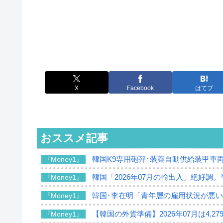
X
Facebook
はてブ
おススメ記事
韓国K9専用砲弾･装薬自動供給装甲車両
『Money1』
韓国「2026年07月の輸出入」絶好調
『Money1』
韓国･李在明「青年層の雇用状況が悪い
『Money1』
【韓国の外貨準備】2026年07月は4,2
『Money1』