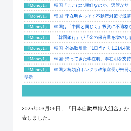
韓国「ここは北朝鮮なのか。選管がサ
『Money1』
韓国･李在明さっそく不動産対策で浅
『Money1』
韓国は「中国と同じく」投資に不適格
『Money1』
『韓国銀行』が「金の保有量を増やし
『Money1』
韓国･外為取引量「1日当たり1,214.
『Money1』
韓国･帰ってきた李在明。李在明を支持し
『Money1』
韓国大統領府ボンクラ政策室長が告発さ
『Money1』
壟断
韓国･警察職員が「丸刈りになって抗
『Money1』
中国だけが鉄鋼輸出を異常増加させる 
『Money1』
2025年03月06日、『日本自動車輸入組合』
韓国製造業「半導体絶好調」のウラで他
『Money1』
表しました。
【米韓激突案件】韓国消費者院が『クーパ
『Money1』
韓国で猛暑。南東部では干ばつ
『Money1』