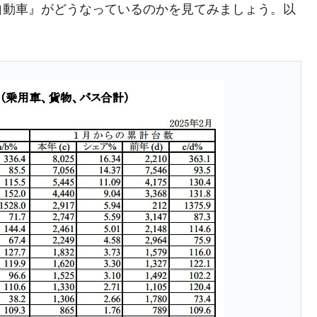
自動車』がどうなっているのかを見てみましょう。以
DX」1番艦、2032年竣工と公示
の協調に韓国がいっちょがみしたのでは。
⇒ 実は韓国で『BYD』車は売れている。6カ月で対前年同期比
さっそく空港に詰めかけ「出て行け！」「極右勢力」のプラカー
模のAIデータセンター整備」⇒ だから無理だってば。
清算はほぼ終わった」
兆蒸発。
うキャンペーン」⇒ あの名物教授も登場！
さすぎ」では。
む。営業利益80.2％も減少