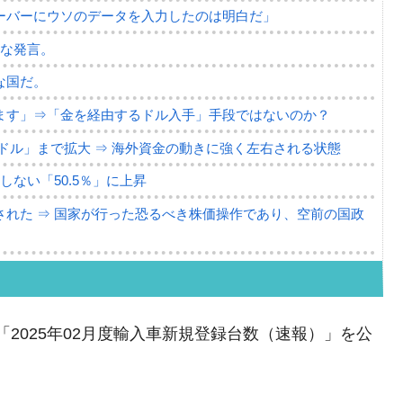
ーバーにウソのデータを入力したのは明白だ」
薄な発言。
な国だ。
ます」⇒「金を経由するドル入手」手段ではないのか？
4億ドル」まで拡大 ⇒ 海外資金の動きに強く左右される状態
ない「50.5％」に上昇
れた ⇒ 国家が行った恐るべき株価操作であり、空前の国政
議活動」
⇒ 中国の過剰生産が世界を蝕む。
が「2025年02月度輸入車新規登録台数（速報）」を公
業種は全般的「不調」⇒ PSIが示す現況は決して良くない。
ン』1人当たり賠償10万ウォンを認定 ⇒ 総額3兆7,000億