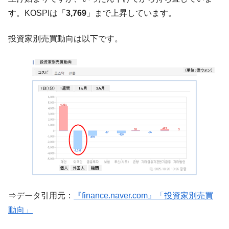
韓国･帰ってきた李在明。李在明を支持しな
す。KOSPIは「
3,769
」まで上昇しています。
『Money1』
い「50.5％」に上昇
投資家別売買動向は以下です。
韓国大統領府ボンクラ政策室長が告発され
『Money1』
た ⇒ 国家が行った恐るべき株価操作であり、空前の国政壟
断
韓国･警察職員が「丸刈りになって抗議活
『Money1』
動」
中国だけが鉄鋼輸出を異常増加させる ⇒ 中
『Money1』
国の過剰生産が世界を蝕む。
韓国製造業「半導体絶好調」のウラで他業
『Money1』
種は全般的「不調」⇒ PSIが示す現況は決して良くない。
【米韓激突案件】韓国消費者院が『クーパ
『Money1』
ン』1人当たり賠償10万ウォンを認定 ⇒ 総額3兆7,000億
韓国で猛暑。南東部では干ばつ
『Money1』
⇒データ引用元：
『finance.naver.com』「投資家別売買
動向」
韓国型イージス搭載の次世代駆逐艦
『Money1』
「KDDX」1番艦、2032年竣工と公示