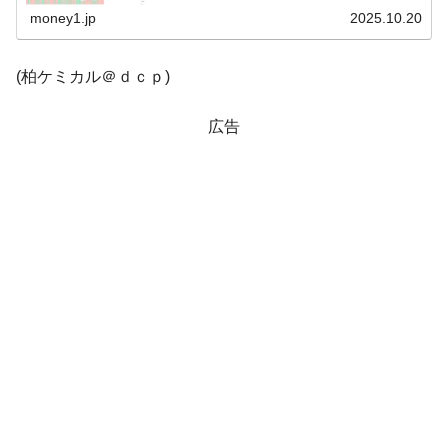
韓国「橋が落ちました」⇒ 耐久性「なさす
『Money1』
り引用）。とうとうやりました。KOSPIは「3,814」...
money1.jp
2025.10.20
ぎ」では。
韓国鉄鋼最大手『POSCO』ズブズブ沈む。
『Money1』
(柏ケミカル＠ｄｃｐ)
営業利益80.2％も減少
米国下院「韓国の公務員個人をターゲット
『Money1』
広告
にぶん殴る法案」提出！⇒ クーパン問題は合衆国企業に対
する差別。許してはおかぬ
韓国ボンクラ政策室長･金容範、株価暴落に
『Money1』
他人事のような発言。
韓国半導体『SKハイニックス』2026年2Qの
『Money1』
業績「史上最高益」当期純利益は前年同期比13.4倍に。
日本の誇る海洋資源調査船『白嶺』は先進技術の
Fact1
塊！
夏の甲子園、優勝校を最も多く輩出している都道
Fact1
府県とは？
今話題の「楽天ライオンズ」とは？
Fact1
奇跡の毛色「白毛馬」とは？
Fact1