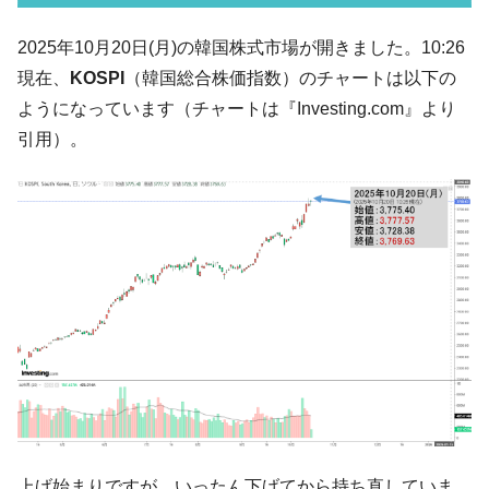
韓国「2026年07月の輸出入」絶好調。半導
『Money1』
2025年10月20日(月)の韓国株式市場が開きました。10:26
体だけで410億ドル、輸出全体の41％もある
現在、
KOSPI
（韓国総合株価指数）のチャートは以下の
韓国･李在明「青年層の雇用状況が悪い。せ
『Money1』
ようになっています（チャートは『Investing.com』より
や、若者に起業させよう」⇒ どんな雇用対策だソレ。
引用）。
【韓国の外貨準備】2026年07月は4,279億ド
『Money1』
ル。外平債の発行「19.4億ドル」
韓国「ここは北朝鮮なのか。選管がサーバ
『Money1』
ーにウソのデータを入力したのは明白だ」
韓国･李在明さっそく不動産対策で浅薄な発
『Money1』
言。
韓国は「中国と同じく」投資に不適格な国
『Money1』
だ。
『韓国銀行』が「金の保有量を増やしま
『Money1』
す」⇒「金を経由するドル入手」手段ではないのか？
韓国･外為取引量「1日当たり1,214.4億ド
『Money1』
ル」まで拡大 ⇒ 海外資金の動きに強く左右される状態
上げ始まりですが、いったん下げてから持ち直していま