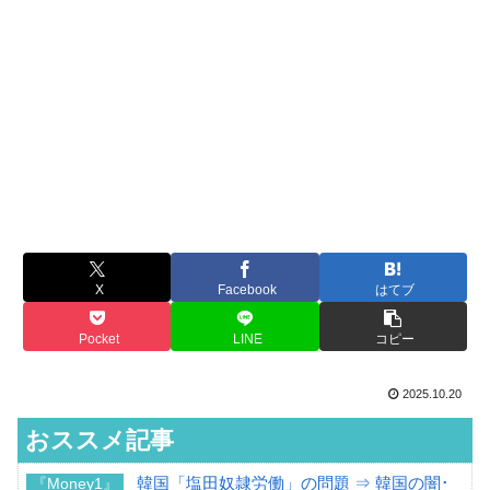
X
Facebook
はてブ
Pocket
LINE
コピー
2025.10.20
おススメ記事
韓国「塩田奴隷労働」の問題 ⇒ 韓国の闇･
『Money1』