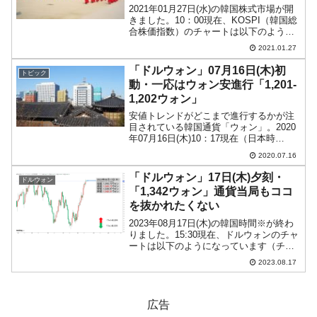
2021年01月27日(水)の韓国株式市場が開
きました。10：00現在、KOSPI（韓国総
合株価指数）のチャートは以下のように
なっています（チャートは
2021.01.27
『Investing.com』より引用）。少しだけ
ギャップアップして始まり現在は陽線で
「ドルウォン」07月16日(木)初
トピック
す。...
動・一応はウォン安進行「1,201-
1,202ウォン」
安値トレンドがどこまで進行するかが注
目されている韓国通貨「ウォン」。2020
年07月16日(木)10：17現在（日本時
間）、ドルウォンチャートは以下のよう
2020.07.16
になっています（チャートは
『Investing.com』より引用：以下同）。
「ドルウォン」17日(木)夕刻・
ドルウォン
ウォン安方...
「1,342ウォン」通貨当局もココ
を抜かれたくない
2023年08月17日(木)の韓国時間※が終わ
りました。15:30現在、ドルウォンのチャ
ートは以下のようになっています（チャ
ートは『Investing.com』より引用）。す
2023.08.17
るすると「1ドル＝1,340ウォン」を突破
しまして……これ以上ウォ...
広告