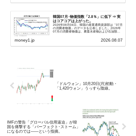
北」というコ...
韓国07月･物価指数「2.8％」に低下 ⇒ 実
はコアコアは上がった。
2026年08月04日、韓国の産業通商資源部は「07月
の消費者物価」のデータを公表しました。2026年
07月の消費者物価は、農畜水産物および石油類の
上昇率が鈍化したことなどにより、前年同月比
2.8％上昇（06月は3.2％）となり、上昇率は前...
money1.jp
2026.08.07
「ドルウォン」10月20日(月)初動・
「1,420ウォン」うっすら陰線。
IMFの警告「グローバル信用逼迫」が韓
国を痛撃する「パーフェクト･ストーム」
になるのでは――という指摘。