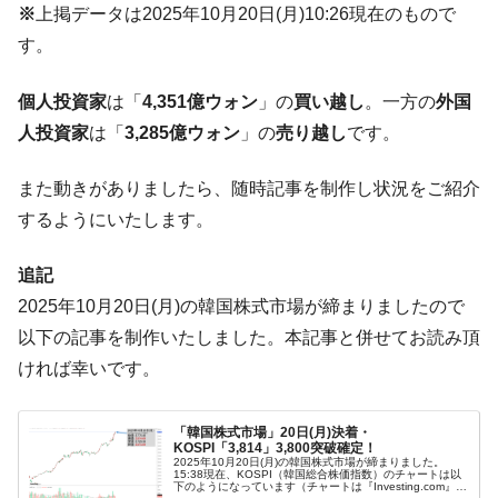
※
上掲データは2025年10月20日(月)10:26現在のもので
【対日本円】ウォン安が急進！ 日米の協調
『Money1』
に韓国がいっちょがみしたのでは。
す。
韓国政府『BYD』車への補助金を全廃 ⇒ 実
『Money1』
個人投資家
は「
4,351億ウォン
」の
買い越し
。一方の
外国
は韓国で『BYD』車は売れている。6カ月で対前年同期比
1.9倍！
人投資家
は「
3,285億ウォン
」の
売り越し
です。
在韓米国大使スティールが着韓！⇒ さっそ
『Money1』
また動きがありましたら、随時記事を制作し状況をご紹介
く空港に詰めかけ「出て行け！」「極右勢力」のプラカー
ドを掲げる「在韓反米勢力」
するようにいたします。
韓国政府「2035年までに18.4GW規模のAIデ
『Money1』
追記
ータセンター整備」⇒ だから無理だってば。
2025年10月20日(月)の韓国株式市場が締まりましたので
JPモルガン「韓国レバレッジETFの清算は
『Money1』
以下の記事を制作いたしました。本記事と併せてお読み頂
ほぼ終わった」
ければ幸いです。
韓国『国民年金公団』株価暴落で200兆蒸
『Money1』
発。
「韓国株式市場」20日(月)決着・
韓国政府「ニセＫ-ブランドを通報しようキ
『Money1』
KOSPI「3,814」3,800突破確定！
ャンペーン」⇒ あの名物教授も登場！
2025年10月20日(月)の韓国株式市場が締まりました。
15:38現在、KOSPI（韓国総合株価指数）のチャートは以
下のようになっています（チャートは『Investing.com』よ