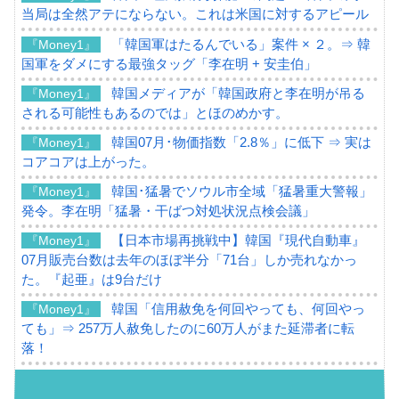
当局は全然アテにならない。これは米国に対するアピール
「韓国軍はたるんでいる」案件 × ２。⇒ 韓
『Money1』
国軍をダメにする最強タッグ「李在明 + 安圭伯」
韓国メディアが「韓国政府と李在明が吊る
『Money1』
される可能性もあるのでは」とほのめかす。
韓国07月･物価指数「2.8％」に低下 ⇒ 実は
『Money1』
コアコアは上がった。
韓国･猛暑でソウル市全域「猛暑重大警報」
『Money1』
発令。李在明「猛暑・干ばつ対処状況点検会議」
【日本市場再挑戦中】韓国『現代自動車』
『Money1』
07月販売台数は去年のほぼ半分「71台」しか売れなかっ
た。『起亜』は9台だけ
韓国「信用赦免を何回やっても、何回やっ
『Money1』
ても」⇒ 257万人赦免したのに60万人がまた延滞者に転
落！
韓国K9専用砲弾･装薬自動供給装甲車両･珍
『Money1』
兵器「K10」が改良に乗り出す。