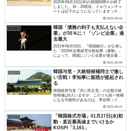
2020年09月10日(木)の韓国時間※が終了
しました。16：29現在、ドルウォンチャ
ートは以下のようになっています（チャ
ートは『Investing.com』より引用：以下
2020.09.10
同）。まだ陽線でウォン安進行となって
います。ローソク足1本が1分間の...
韓国「債務の利子も支払えない企
トピック
業」が35％に！「ゾンビ企業」過
去最大
2021年06月03日、『韓国銀行』が公表し
た「2020年企業経営分析結果（速報）」
によって、韓国にゾンビ企業が過去最高
に増えたことが分かりました。「利子も
2021.06.05
支払えない」状況に陥っている！ゾンビ
企業というのは1年間の営業利益が債務の
韓国与党・大統領候補同士で激し
トピック
利払い金額...
い舌戦！李知事に疑惑が提起され
る
韓国政府与党『共に民主党』の次期大統
領候補は6人いますが、このうち統一候補
になる可能性があるのは、李在明（イ・
ジェミョン）京畿道知事と李洛淵（イ・
2021.09.22
ナギョン）元国務総理の2人にほぼ絞られ
ています。統一候補を選出するために
「韓国株式市場」01月27日(水)初
トピック
『共に民主党』では、全...
動・直近最高値までいけるか
KOSPI「3,161」