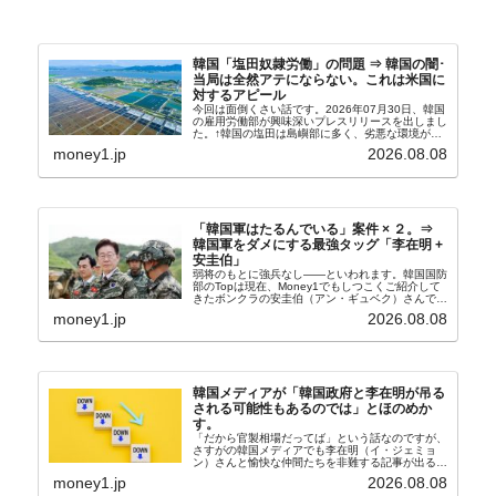
韓国「塩田奴隷労働」の問題 ⇒ 韓国の闇･
当局は全然アテにならない。これは米国に
対するアピール
今回は面倒くさい話です。2026年07月30日、韓国
の雇用労働部が興味深いプレスリリースを出しまし
た。↑韓国の塩田は島嶼部に多く、劣悪な環境が一
般に見られることが少ないため、事件の発覚を妨げ
money1.jp
2026.08.08
たといわれます（後述）。これは、いわゆる「塩田
奴隷...
「韓国軍はたるんでいる」案件 × ２。⇒
韓国軍をダメにする最強タッグ「李在明 +
安圭伯」
弱将のもとに強兵なし――といわれます。韓国国防
部のTopは現在、Money1でもしつこくご紹介して
きたボンクラの安圭伯（アン・ギュベク）さんで
す。↑経済的無知蒙昧な李在明（イ・ジェミョン）
money1.jp
2026.08.08
さんと「韓国初の文官上がり」の国防部長官安圭伯
（アン...
韓国メディアが「韓国政府と李在明が吊る
される可能性もあるのでは」とほのめか
す。
「だから官製相場だってば」という話なのですが、
さすがの韓国メディアでも李在明（イ・ジェミョ
ン）さんと愉快な仲間たちを非難する記事が出るよ
うになっています。もちろん株価の暴落についてで
money1.jp
2026.08.08
『朝鮮日報』に面白い記事が出ています。「東西南