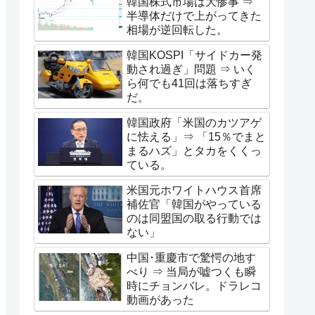
韓国株式市場は大惨事 ⇒
半導体だけで上がってきた
相場が逆回転した。
韓国KOSPI「サイドカー発
動され過ぎ」問題 ⇒ いく
ら何でも41回は落ちすぎ
だ。
韓国政府「米国のカツアゲ
に怯える」⇒ 「15％でまと
まるハズ」とタカをくくっ
ている。
米国元ホワイトハウス首席
補佐官「韓国がやっている
のは同盟国の取る行動では
ない」
中国･重慶市で驚愕の地す
べり ⇒ 当局が嘘つくも瞬
時にチョンバレ。ドラレコ
動画があった