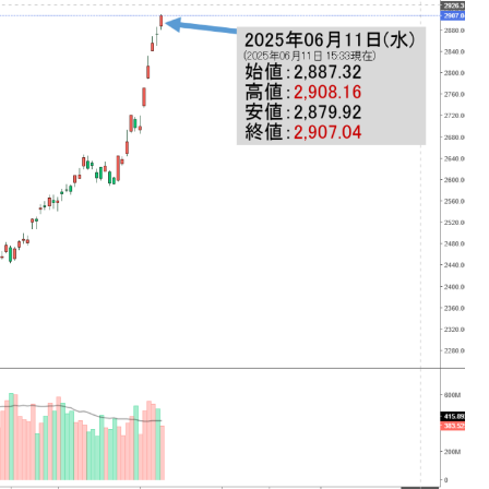
薄な発言。
な国だ。
ます」⇒「金を経由するドル入手」手段ではないのか？
4億ドル」まで拡大 ⇒ 海外資金の動きに強く左右される状態
ない「50.5％」に上昇
れた ⇒ 国家が行った恐るべき株価操作であり、空前の国政
議活動」
⇒ 中国の過剰生産が世界を蝕む。
業種は全般的「不調」⇒ PSIが示す現況は決して良くない。
ン』1人当たり賠償10万ウォンを認定 ⇒ 総額3兆7,000億