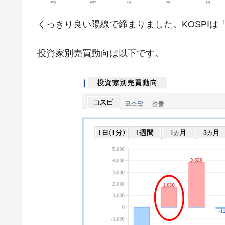
韓国型イージス搭載の次世代駆逐艦「KD
『Money1』
【対日本円】ウォン安が急進！ 日米
『Money1』
くっきり良い陽線で締まりました。KOSPIは
韓国政府『BYD』車への補助金を全廃 
『Money1』
1.9倍！
投資家別売買動向は以下です。
在韓米国大使スティールが着韓！⇒ 
『Money1』
ドを掲げる「在韓反米勢力」
韓国政府「2035年までに18.4GW規
『Money1』
JPモルガン「韓国レバレッジETFの
『Money1』
韓国『国民年金公団』株価暴落で200
『Money1』
韓国政府「ニセＫ-ブランドを通報しよ
『Money1』
韓国「橋が落ちました」⇒ 耐久性「な
『Money1』
韓国鉄鋼最大手『POSCO』ズブズブ沈
『Money1』
日本の誇る海洋資源調査船『白嶺』は先進技
Fact1