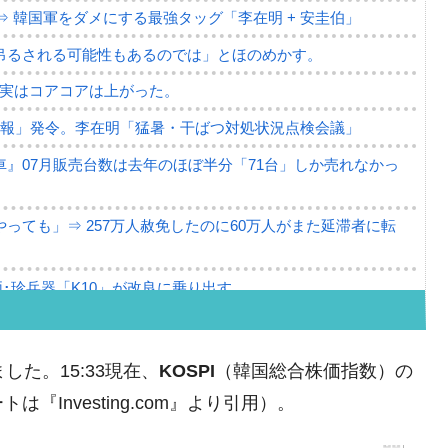
⇒ 韓国軍をダメにする最強タッグ「李在明 + 安圭伯」
吊るされる可能性もあるのでは」とほのめかす。
⇒ 実はコアコアは上がった。
警報」発令。李在明「猛暑・干ばつ対処状況点検会議」
』07月販売台数は去年のほぼ半分「71台」しか売れなかっ
っても」⇒ 257万人赦免したのに60万人がまた延滞者に転
･珍兵器「K10」が改良に乗り出す。
。半導体だけで410億ドル、輸出全体の41％もある
。せや、若者に起業させよう」⇒ どんな雇用対策だソレ。
ました。15:33現在、
KOSPI
（韓国総合株価指数）の
79億ドル。外平債の発行「19.4億ドル」
Investing.com』より引用）。
ーバーにウソのデータを入力したのは明白だ」