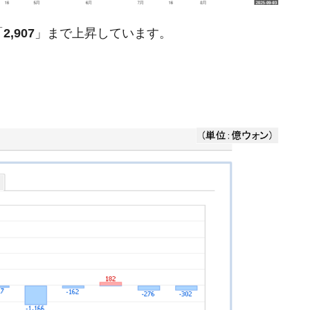
DX」1番艦、2032年竣工と公示
の協調に韓国がいっちょがみしたのでは。
「
2,907
」まで上昇しています。
⇒ 実は韓国で『BYD』車は売れている。6カ月で対前年同期比
さっそく空港に詰めかけ「出て行け！」「極右勢力」のプラカー
模のAIデータセンター整備」⇒ だから無理だってば。
清算はほぼ終わった」
兆蒸発。
うキャンペーン」⇒ あの名物教授も登場！
さすぎ」では。
む。営業利益80.2％も減少
術の塊！