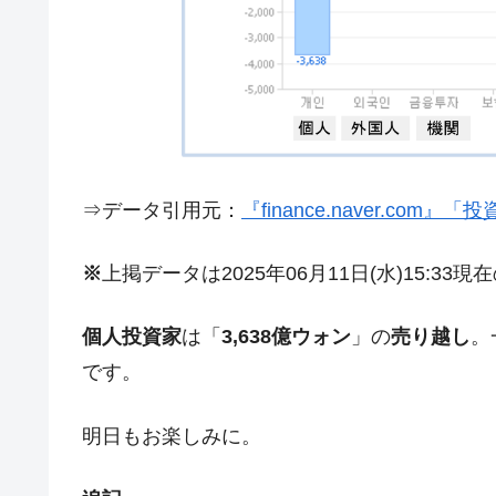
夏の甲子園、優勝校を最も多く輩出している
Fact1
今話題の「楽天ライオンズ」とは？
Fact1
奇跡の毛色「白毛馬」とは？
Fact1
全て勝つといくら？ 競馬GI競走で勝利騎手
Fact1
平成仮面ライダーの意外すぎるモチーフとは
Fact1
⇒データ引用元：
『finance.naver.com
発表から2日で大崩壊、鳴かず飛ばずに終わ
Fact1
日本人マスターズ挑戦の歴史。松山以前に最
Fact1
※
上掲データは2025年06月11日(水)15:33
甲子園通算本塁打、最多の清原に次いで多く
Fact1
セレクトセールの高額取引馬が稼いだ金額と
Fact1
個人投資家
は「
3,638億ウォン
」の
売り越し
。
です。
明日もお楽しみに。