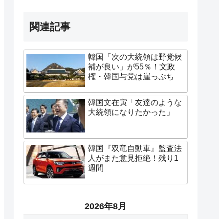
関連記事
韓国「次の大統領は野党候
補が良い」が55％！文政
権・韓国与党は崖っぷち
韓国文在寅「友達のような
大統領になりたかった」
韓国『双竜自動車』監査法
人がまた意見拒絶！残り1
週間
2026年8月