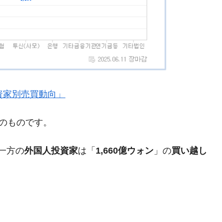
都道府県とは？
がもらえる賞金とは？
？
』「投資家別売買動向」
りそうなスーパーリーグとは？
高位だった選手とは？
現在のものです。
打っている意外な選手とは？
は？
一方の
外国人投資家
は「
1,660億ウォン
」の
買い越し