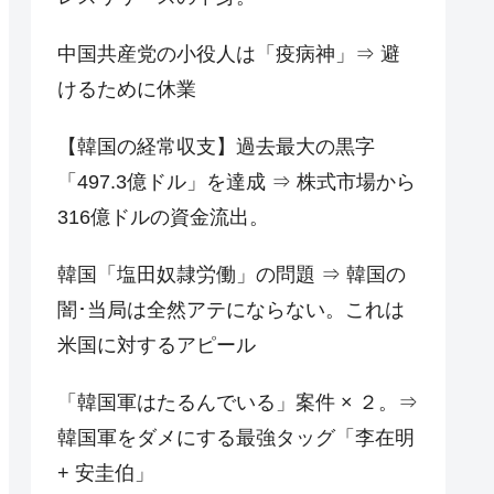
中国共産党の小役人は「疫病神」⇒ 避
けるために休業
【韓国の経常収支】過去最大の黒字
「497.3億ドル」を達成 ⇒ 株式市場から
316億ドルの資金流出。
韓国「塩田奴隷労働」の問題 ⇒ 韓国の
闇･当局は全然アテにならない。これは
米国に対するアピール
「韓国軍はたるんでいる」案件 × ２。⇒
韓国軍をダメにする最強タッグ「李在明
+ 安圭伯」