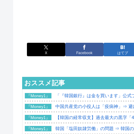
X
Facebook
はてブ
おススメ記事
「『韓国銀行』は金を買います」公式
『Money1』
中国共産党の小役人は「疫病神」⇒ 避
『Money1』
【韓国の経常収支】過去最大の黒字「49
『Money1』
韓国「塩田奴隷労働」の問題 ⇒ 韓国
『Money1』