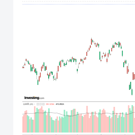
韓国･李在明さっそく不動産対策で浅
『Money1』
韓国は「中国と同じく」投資に不適格
『Money1』
『韓国銀行』が「金の保有量を増やし
『Money1』
韓国･外為取引量「1日当たり1,214.
『Money1』
韓国･帰ってきた李在明。李在明を支持し
『Money1』
韓国大統領府ボンクラ政策室長が告発さ
『Money1』
壟断
韓国･警察職員が「丸刈りになって抗
『Money1』
中国だけが鉄鋼輸出を異常増加させる 
『Money1』
韓国製造業「半導体絶好調」のウラで他
『Money1』
【米韓激突案件】韓国消費者院が『クーパ
『Money1』
韓国で猛暑。南東部では干ばつ
『Money1』