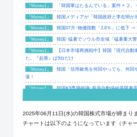
「韓国軍はたるんでいる」案件 × ２。
『Money1』
韓国メディアが「韓国政府と李在明が
『Money1』
韓国07月･物価指数「2.8％」に低下 
『Money1』
韓国･猛暑でソウル市全域「猛暑重大
『Money1』
【日本市場再挑戦中】韓国『現代自動車
『Money1』
た。『起亜』は9台だけ
韓国「信用赦免を何回やっても、何回や
『Money1』
落！
韓国K9専用砲弾･装薬自動供給装甲車両
『Money1』
韓国「2026年07月の輸出入」絶好調
『Money1』
韓国･李在明「青年層の雇用状況が悪い
『Money1』
2025年06月11日(水)の韓国株式市場が締まり
【韓国の外貨準備】2026年07月は4,2
『Money1』
チャートは以下のようになっています（チャートは『
韓国「ここは北朝鮮なのか。選管がサ
『Money1』