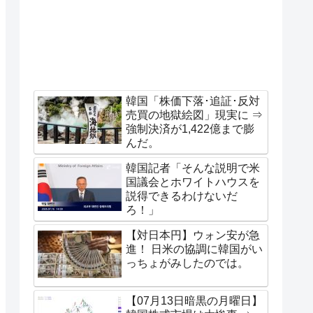
韓国「株価下落･追証･反対
売買の地獄絵図」現実に ⇒
強制決済が1,422億まで膨
んだ。
韓国記者「そんな説明で米
国議会とホワイトハウスを
説得できるわけないだ
ろ！」
【対日本円】ウォン安が急
進！ 日米の協調に韓国がい
っちょがみしたのでは。
【07月13日暗黒の月曜日】