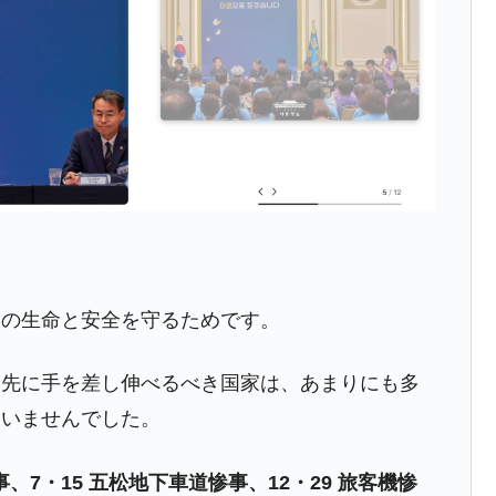
清算はほぼ終わった」
兆蒸発。
うキャンペーン」⇒ あの名物教授も登場！
さすぎ」では。
む。営業利益80.2％も減少
ットにぶん殴る法案」提出！⇒ クーパン問題は合衆国企業に対
暴落に他人事のような発言。
民の生命と安全を守るためです。
年2Qの業績「史上最高益」当期純利益は前年同期比13.4倍に。
危機 ⇒ 10.7兆では損が出るからできない。
も先に手を差し伸べるべき国家は、あまりにも多
月29日(水)もサイドカー・サーキットブレイカーの二段コンボ
にいませんでした。
事、7・15 五松地下車道惨事、12・29 旅客機惨
術の塊！