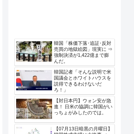
韓国「株価下落･追証･反対
売買の地獄絵図」現実に ⇒
強制決済が1,422億まで膨
んだ。
韓国記者「そんな説明で米
国議会とホワイトハウスを
説得できるわけないだ
ろ！」
【対日本円】ウォン安が急
進！ 日米の協調に韓国がい
っちょがみしたのでは。
【07月13日暗黒の月曜日】