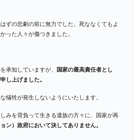
都道府県とは？
たはずの悲劇の前に無力でした。死ななくてもよ
よかった人々が傷つきました。
がもらえる賞金とは？
？
りそうなスーパーリーグとは？
とを承知していますが、
国家の最高責任者とし
高位だった選手とは？
び申し上げました。
打っている意外な選手とは？
尽な犠牲が発生しないようにいたします。
は？
苦しみを背負って生きる遺族の方々に、国家が再
ミョン）政府において決してありません。