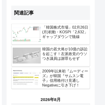
関連記事
「韓国株式市場」02月26日
(月)初動・KOSPI「2,632」
ギャップダウンで陰線
韓国の若大将が10億の訴訟
を起こす！左派政党のウソ
つき議員は謝罪もせず
2009年以来初『ムーディー
ズ』が韓国『サムスン電
子』信用格付け見通し
Negativeに引き下げ！
2026年8月