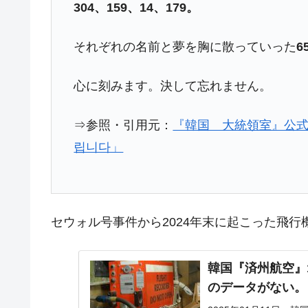
304、159、14、179。
それぞれの名前と夢を胸に散っていった
6
心に刻みます。決して忘れません。
⇒参照・引用元：
『韓国 大統領室』公式サイ
립니다」
セウォル号事件から2024年末に起こった飛
韓国『済州航空』
のデータがない。