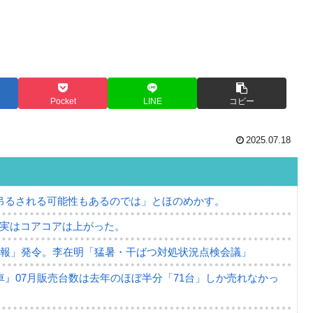
Pocket
LINE
コピー
2025.07.18
吊るされる可能性もあるのでは」とほのめかす。
⇒ 実はコアコアは上がった。
警報」発令。李在明「猛暑・干ばつ対処状況点検会議」
』07月販売台数は去年のほぼ半分「71台」しか売れなかっ