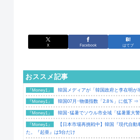
X
Facebook
はてブ
おススメ記事
韓国メディアが「韓国政府と李在明が
『Money1』
韓国07月･物価指数「2.8％」に低下 
『Money1』
韓国･猛暑でソウル市全域「猛暑重大
『Money1』
【日本市場再挑戦中】韓国『現代自動車
『Money1』
た。『起亜』は9台だけ