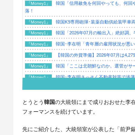
韓国「信用赦免を何回やっても、何回や
『Money1』
落！
韓国K9専用砲弾･装薬自動供給装甲車両
『Money1』
韓国「2026年07月の輸出入」絶好調
『Money1』
韓国･李在明「青年層の雇用状況が悪い
『Money1』
【韓国の外貨準備】2026年07月は4,2
『Money1』
韓国「ここは北朝鮮なのか。選管がサ
『Money1』
韓国･李在明さっそく不動産対策で浅
『Money1』
韓国は「中国と同じく」投資に不適格
『Money1』
『韓国銀行』が「金の保有量を増やし
『Money1』
とうとう
韓国
の大統領にまで成りおおせた李
韓国･外為取引量「1日当たり1,214.
『Money1』
フォーマンスを続けています。
韓国･帰ってきた李在明。李在明を支持し
『Money1』
先にご紹介した、大統領室が公表した「前尹
韓国大統領府ボンクラ政策室長が告発さ
『Money1』