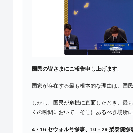
JPモルガン「韓国レバレッジETFの
『Money1』
韓国『国民年金公団』株価暴落で200
『Money1』
韓国政府「ニセＫ-ブランドを通報しよ
『Money1』
韓国「橋が落ちました」⇒ 耐久性「な
『Money1』
韓国鉄鋼最大手『POSCO』ズブズブ沈
『Money1』
米国下院「韓国の公務員個人をターゲ
『Money1』
する差別。許してはおかぬ
国民の皆さまにご報告申し上げます。
韓国ボンクラ政策室長･金容範、株価
『Money1』
国家が存在する最も根本的な理由は、国
韓国半導体『SKハイニックス』2026
『Money1』
韓国･加徳島新国際空港「またも暗礁」の
『Money1』
しかし、国民が危機に直面したとき、最
【速報】韓国株式市場の暴落・本日07
『Money1』
くの瞬間において、そこにあるべき場所
発動！
4・16 セウォル号惨事、10・29 梨泰院惨
日本の誇る海洋資源調査船『白嶺』は先進技
Fact1