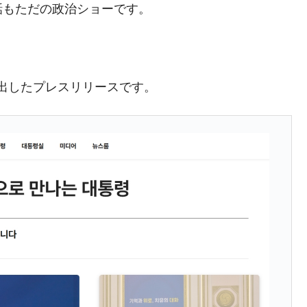
話もただの政治ショーです。
議活動」
⇒ 中国の過剰生産が世界を蝕む。
業種は全般的「不調」⇒ PSIが示す現況は決して良くない。
室が出したプレスリリースです。
ン』1人当たり賠償10万ウォンを認定 ⇒ 総額3兆7,000億
DX」1番艦、2032年竣工と公示
の協調に韓国がいっちょがみしたのでは。
⇒ 実は韓国で『BYD』車は売れている。6カ月で対前年同期比
さっそく空港に詰めかけ「出て行け！」「極右勢力」のプラカー
模のAIデータセンター整備」⇒ だから無理だってば。