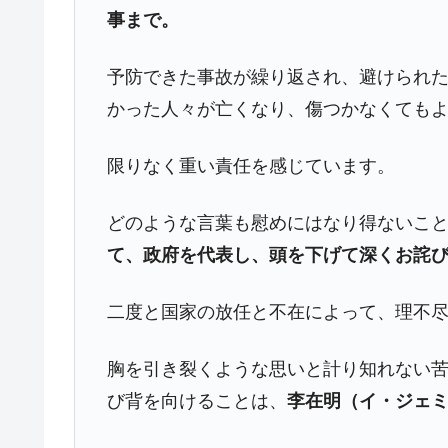
事まで。
夏の甲子園、優勝校を最も多く輩出している
Fact1
今話題の「楽天ライオンズ」とは？
Fact1
予防できた事故が繰り返され、避けられ
奇跡の毛色「白毛馬」とは？
Fact1
かった人々が亡くなり、傷つかなくても
全て勝つといくら？ 競馬GI競走で勝利騎手
Fact1
限りなく重い責任を感じています。
平成仮面ライダーの意外すぎるモチーフとは
Fact1
発表から2日で大崩壊、鳴かず飛ばずに終わ
Fact1
どのような言葉も慰めにはなり得ないこ
日本人マスターズ挑戦の歴史。松山以前に最
Fact1
て、政府を代表し、頭を下げて深くお詫
甲子園通算本塁打、最多の清原に次いで多く
Fact1
二度と国家の放任と不在によって、理不
セレクトセールの高額取引馬が稼いだ金額と
Fact1
胸を引き裂くような思いと計り知れない
び背を向けることは、
李在明（イ・ジェ