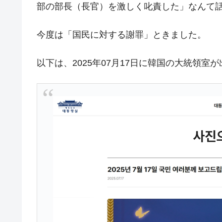
部の部長（長官）を激しく叱責した」なんて
壟断
韓国･警察職員が「丸刈りになって抗
『Money1』
今度は「国民に対する謝罪」ときました。
中国だけが鉄鋼輸出を異常増加させる 
『Money1』
韓国製造業「半導体絶好調」のウラで他
以下は、2025年07月17日に韓国の大統領
『Money1』
【米韓激突案件】韓国消費者院が『クーパ
『Money1』
韓国で猛暑。南東部では干ばつ
『Money1』
韓国型イージス搭載の次世代駆逐艦「KD
『Money1』
【対日本円】ウォン安が急進！ 日米
『Money1』
韓国政府『BYD』車への補助金を全廃 
『Money1』
1.9倍！
在韓米国大使スティールが着韓！⇒ 
『Money1』
ドを掲げる「在韓反米勢力」
韓国政府「2035年までに18.4GW規
『Money1』