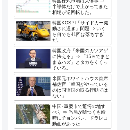
韓国株式市場は大惨事 ⇒
半導体だけで上がってきた
相場が逆回転した。
韓国KOSPI「サイドカー発
動され過ぎ」問題 ⇒ いく
ら何でも41回は落ちすぎ
だ。
韓国政府「米国のカツアゲ
に怯える」⇒ 「15％でまと
まるハズ」とタカをくくっ
ている。
米国元ホワイトハウス首席
補佐官「韓国がやっている
のは同盟国の取る行動では
ない」
中国･重慶市で驚愕の地す
べり ⇒ 当局が嘘つくも瞬
時にチョンバレ。ドラレコ
動画があった