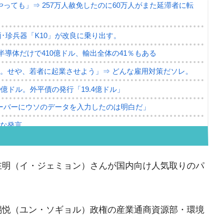
っても」⇒ 257万人赦免したのに60万人がまた延滞者に転
･珍兵器「K10」が改良に乗り出す。
。半導体だけで410億ドル、輸出全体の41％もある
。せや、若者に起業させよう」⇒ どんな雇用対策だソレ。
79億ドル。外平債の発行「19.4億ドル」
ーバーにウソのデータを入力したのは明白だ」
薄な発言。
な国だ。
ます」⇒「金を経由するドル入手」手段ではないのか？
在明（イ・ジェミョン）さんが国内向け人気取りのパ
4億ドル」まで拡大 ⇒ 海外資金の動きに強く左右される状態
ない「50.5％」に上昇
錫悦（ユン・ソギョル）政権の産業通商資源部・環境
れた ⇒ 国家が行った恐るべき株価操作であり、空前の国政