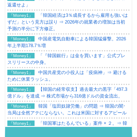
返還せよ」
「韓国経済は3％成長するから雇用も強いは
『Money1』
ずだ」という見方は誤り ⇒ 2026年の就業者の増加は当初
予測の半分に下方修正。
中国産電気自動車による韓国猛爆撃。2026
『Money1』
年上半期178.7％増
「『韓国銀行』は金を買います」公式プレ
『Money1』
スリリースの中身。
中国共産党の小役人は「疫病神」⇒ 避ける
『Money1』
ために休業ラッシュ。
【韓国の経常収支】過去最大の黒字「497.3
『Money1』
億ドル」を達成 ⇒ 株式市場から316億ドルの資金流出。
韓国「塩田奴隷労働」の問題 ⇒ 韓国の闇･
『Money1』
当局は全然アテにならない。これは米国に対するアピール
「韓国軍はたるんでいる」案件 × ２。⇒ 韓
『Money1』
国軍をダメにする最強タッグ「李在明 + 安圭伯」