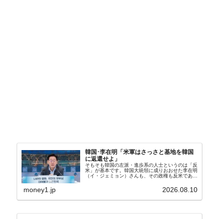
韓国･李在明「米軍はさっさと基地を韓国
に返還せよ」
そもそも韓国の左派・進歩系の人士というのは「反
米」が基本です。韓国大統領に成りおおせた李在明
（イ・ジェミョン）さんも、その政権も反米であ
り、親北・親中国が基本路線。ボンクラの安圭伯
（アン・ギュベク）さんが国防部長（長官）を努め
money1.jp
2026.08.10
ていることもあ...