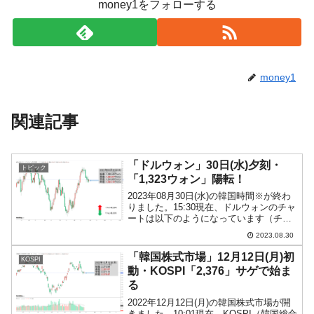
money1をフォローする
money1
関連記事
「ドルウォン」30日(水)夕刻・
トピック
「1,323ウォン」陽転！
2023年08月30日(水)の韓国時間※が終わ
りました。15:30現在、ドルウォンのチャ
ートは以下のようになっています（チャ
ートは『Investing.com』より引用）。現
2023.08.30
在のところ陽線で、「1ドル＝1,323ウォ
ン」近辺の攻防となってい...
「韓国株式市場」12月12日(月)初
KOSPI
動・KOSPI「2,376」サゲで始ま
る
2022年12月12日(月)の韓国株式市場が開
きました。10:01現在、KOSPI（韓国総合