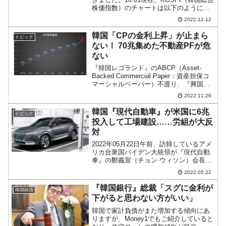
株価指数）のチャートは以下のようにな
っています（チャートは
2022.12.12
『Investing.com』より引用）。ちょいサ
ゲて始まりました。現在は陽線ですが、
韓国「CPの金利上昇」が止まら
トピック
ダブ...
ない！ 70兆集めた不動産PFが危
ない
『韓国レゴランド』のABCP（Asset-
Backed Commercial Paper：資産担保コ
マーシャルペーパー）不渡り、『興国生
命』のドル建て永久債のコールスキップ
2022.11.26
宣言によって、韓国の債権市場で金利が
急騰し、韓国企業の資金調達が困難...
韓国『現代自動車』が米国に6兆
トピック
投入して工場建設……労組が大反
対
2022年05月22日午前、訪韓しているアメ
リカ合衆国バイデン大統領が『現代自動
車』の鄭義宣（チョン·ウィソン）会長と
面談します。2022年05月21日、『現代自
2022.05.22
動車』は合衆国ジョージア州当局と「年
間電気自動車を30万台生産できる工場」
『韓国銀行』総裁「スグに金利が
韓国経済
を建...
下がると思わない方がいい」
韓国で家計負債がまた増加する傾向にあ
りますが、Money1でもご紹介していると