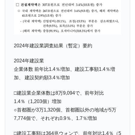
や、若者に起業させよう」⇒ どんな雇用対策だソレ。
【韓国の外貨準備】2026年07月は4,279億ド
『Money1』
ル。外平債の発行「19.4億ドル」
韓国「ここは北朝鮮なのか。選管がサーバ
『Money1』
ーにウソのデータを入力したのは明白だ」
2024年建設業調査結果（暫定）要約
韓国･李在明さっそく不動産対策で浅薄な発
『Money1』
言。
2024年建設業
韓国は「中国と同じく」投資に不適格な国
『Money1』
企業体数 前年比1.4％増加、建設工事額1.4％増
だ。
加、 建設契約額3.4％増加
『韓国銀行』が「金の保有量を増やしま
『Money1』
す」⇒「金を経由するドル入手」手段ではないのか？
□建設業企業体数は8万9,094で、前年対比
韓国･外為取引量「1日当たり1,214.4億ド
『Money1』
1.4％（1,203個）増加
ル」まで拡大 ⇒ 海外資金の動きに強く左右される状態
○首都圏が3万1,320個、首都圏以外の地域が5万
韓国･帰ってきた李在明。李在明を支持しな
『Money1』
7,774個で、それぞれ0.9％、1.7％増加
い「50.5％」に上昇
韓国大統領府ボンクラ政策室長が告発され
『Money1』
□建設工事額は364兆ウォンで、前年対比1.4％（5