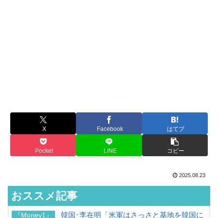
X
Facebook
はてブ
Pocket
LINE
コピー
2025.08.23
おススメ記事
韓国･李在明「米軍はさっさと基地を韓国に
『Money1』