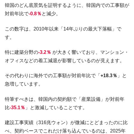
韓国のどん底景気を証明するように、韓国内での工事額が
全て勝つといくら？ 競馬GI競走で勝利騎手がもら
Fact1
対前年比で
-0.8％
と減少。
える賞金とは？
平成仮面ライダーの意外すぎるモチーフとは？
Fact1
この数字は、2010年以来「14年ぶりの最大下落幅」で
発表から2日で大崩壊、鳴かず飛ばずに終わりそう
Fact1
す。
なスーパーリーグとは？
日本人マスターズ挑戦の歴史。松山以前に最高位
Fact1
特に建築分野の
-3.2％
が大きく響いており、マンション・
だった選手とは？
オフィスなどの着工減退が影響しているのが見えます。
甲子園通算本塁打、最多の清原に次いで多く打っ
Fact1
ている意外な選手とは？
その代わりに海外での工事額が対前年比で「
+18.3％
」と
急増しています。
セレクトセールの高額取引馬が稼いだ金額とは？
Fact1
特筆すべきは、韓国内の契約額で「産業設備」が対前年
比
-35.1％
」と激減していることです。
建設工事実績（316兆ウォン）が微減にとどまったのに比
べ、契約ベースでこれだけ落ち込んでいるのは、2025年