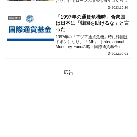
おり、住宅ローンの増加傾向が目立って
います。つまり、住宅に資金を投入する
2023.10.20
人がまた増えているのです。小ネタかも
しれませんが、重要なポイントなのでご
「1997年の通貨危機時」合衆国
韓国経済
紹介します。202...
は日本に「韓国を助けるな」と言
った
1997年の「アジア通貨危機」時に韓国は
ドボンになり、『IMF』（International
Monetary Fundの略：国際通貨基金）の
管理下に置かれました。韓国では、この
2022.02.03
ときの経験を日本による併合に続く「国
恥」とし、時に『IMF』の...
広告