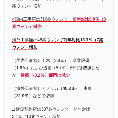
た ⇒ 国家が行った恐るべき株価操作であり、空前の国政壟
兆ウォン）増加
断
韓国･警察職員が「丸刈りになって抗議活
『Money1』
○国内工事額は316兆ウォンで、
前年対比0.8％（3
動」
兆ウォン）減少
中国だけが鉄鋼輸出を異常増加させる ⇒ 中
『Money1』
国の過剰生産が世界を蝕む。
海外工事額は48兆ウォンで
前年対比18.3％（7兆
韓国製造業「半導体絶好調」のウラで他業
『Money1』
ウォン）増加
種は全般的「不調」⇒ PSIが示す現況は決して良くない。
【米韓激突案件】韓国消費者院が『クーパ
『Money1』
（国内工事額）土木（9.8％）、産業設備
ン』1人当たり賠償10万ウォンを認定 ⇒ 総額3兆7,000億
（1.6％）および造園（5.7％）部門は増加した
韓国で猛暑。南東部では干ばつ
『Money1』
が、
建築（-3.2％）部門は減少
韓国型イージス搭載の次世代駆逐艦
『Money1』
（海外工事額）アメリカ（
40.3％
）、中東
「KDDX」1番艦、2032年竣工と公示
（
31.9％
）などで増加
【対日本円】ウォン安が急進！ 日米の協調
『Money1』
に韓国がいっちょがみしたのでは。
□ 建設契約額は307兆ウォンで、前年対比
韓国政府『BYD』車への補助金を全廃 ⇒ 実
『Money1』
3.4％（10兆ウォン）増加