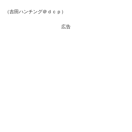
（吉田ハンチング＠ｄｃｐ）
広告