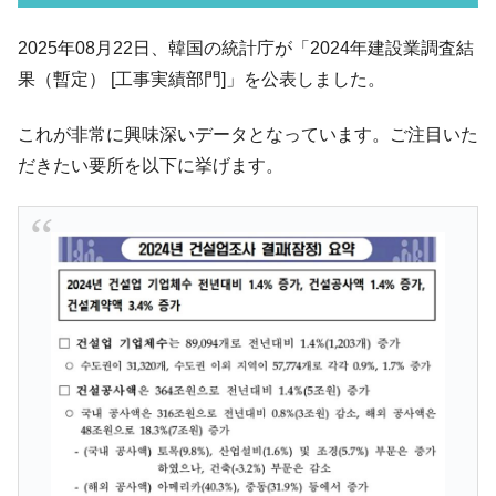
韓国メディアが「韓国政府と李在明が吊る
『Money1』
される可能性もあるのでは」とほのめかす。
2025年08月22日、韓国の統計庁が「2024年建設業調査結
韓国07月･物価指数「2.8％」に低下 ⇒ 実は
『Money1』
果（暫定） [工事実績部門]」を公表しました。
コアコアは上がった。
韓国･猛暑でソウル市全域「猛暑重大警報」
『Money1』
これが非常に興味深いデータとなっています。ご注目いた
発令。李在明「猛暑・干ばつ対処状況点検会議」
だきたい要所を以下に挙げます。
【日本市場再挑戦中】韓国『現代自動車』
『Money1』
07月販売台数は去年のほぼ半分「71台」しか売れなかっ
た。『起亜』は9台だけ
韓国「信用赦免を何回やっても、何回やっ
『Money1』
ても」⇒ 257万人赦免したのに60万人がまた延滞者に転
落！
韓国K9専用砲弾･装薬自動供給装甲車両･珍
『Money1』
兵器「K10」が改良に乗り出す。
韓国「2026年07月の輸出入」絶好調。半導
『Money1』
体だけで410億ドル、輸出全体の41％もある
韓国･李在明「青年層の雇用状況が悪い。せ
『Money1』