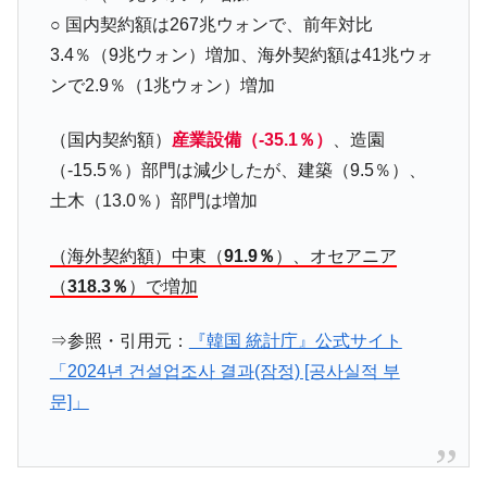
は韓国で『BYD』車は売れている。6カ月で対前年同期比
○ 国内契約額は267兆ウォンで、前年対比
1.9倍！
3.4％（9兆ウォン）増加、海外契約額は41兆ウォ
在韓米国大使スティールが着韓！⇒ さっそ
『Money1』
く空港に詰めかけ「出て行け！」「極右勢力」のプラカー
ンで2.9％（1兆ウォン）増加
ドを掲げる「在韓反米勢力」
（国内契約額）
産業設備（-35.1％）
、造園
韓国政府「2035年までに18.4GW規模のAIデ
『Money1』
ータセンター整備」⇒ だから無理だってば。
（-15.5％）部門は減少したが、建築（9.5％）、
土木（13.0％）部門は増加
JPモルガン「韓国レバレッジETFの清算は
『Money1』
ほぼ終わった」
（海外契約額）中東（
91.9％
）、オセアニア
韓国『国民年金公団』株価暴落で200兆蒸
『Money1』
（
318.3％
）で増加
発。
日本の誇る海洋資源調査船『白嶺』は先進技術の
Fact1
⇒参照・引用元：
『韓国 統計庁』公式サイト
塊！
「2024년 건설업조사 결과(잠정) [공사실적 부
夏の甲子園、優勝校を最も多く輩出している都道
Fact1
문]」
府県とは？
今話題の「楽天ライオンズ」とは？
Fact1
奇跡の毛色「白毛馬」とは？
Fact1