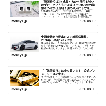
「韓国経済は3％成長するから雇用も強い
はずだ」という見方は誤り ⇒ 2026年の就
業者の増加は当初予測の半分に下方修正。
2026年08月06日、『韓国労働研究院』（略称
「KLI」）が「KLI雇用労働ブリーフ第115号
（2026-01）：2026年上半期労働市場評価と下半
期労働市場展望」を公表しました。Money1でも何
money1.jp
2026.08.10
度もご紹介していますが、政府が何よりも大...
中国産電気自動車による韓国猛爆撃。
2026年上半期178.7％増
後頭部を殴られた式のお話ですが、韓国では韓国市
場を中国製のEVが食い荒らしている――という危
機感が表出しています。韓国メディア『ソウル経
済』の記事から一部を以下に引きます。記事タイト
ルは「中国EVの大攻勢…東風もプジョーと手を組
money1.jp
2026.08.10
み韓国進出」...
「『韓国銀行』は金を買います」公式プレ
スリリースの中身。
先にご紹介した「『韓国銀行』が金を買います」の
件ですが、『韓国銀行』から公式なプレスリリース
が出ていますので、ご紹介しておきます。以下が全
文和訳です。表題：韓国銀行、国内生産金の買い入
れ協力体制を構築□『韓国銀行』は、国内生産金の
money1.jp
2026.08.09
買い入れに...