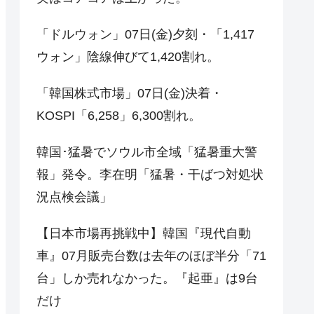
「ドルウォン」07日(金)夕刻・「1,417
ウォン」陰線伸びて1,420割れ。
「韓国株式市場」07日(金)決着・
KOSPI「6,258」6,300割れ。
韓国･猛暑でソウル市全域「猛暑重大警
報」発令。李在明「猛暑・干ばつ対処状
況点検会議」
【日本市場再挑戦中】韓国『現代自動
車』07月販売台数は去年のほぼ半分「71
台」しか売れなかった。『起亜』は9台
だけ