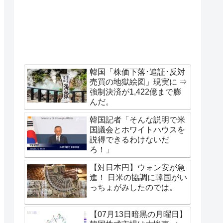
韓国「株価下落･追証･反対
売買の地獄絵図」現実に ⇒
強制決済が1,422億まで膨
んだ。
韓国記者「そんな説明で米
国議会とホワイトハウスを
説得できるわけないだ
ろ！」
【対日本円】ウォン安が急
進！ 日米の協調に韓国がい
っちょがみしたのでは。
【07月13日暗黒の月曜日】