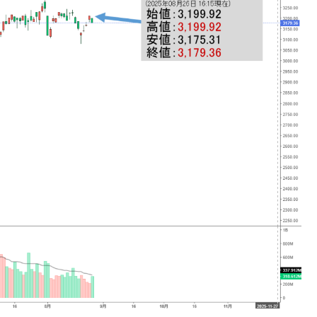
議活動」
⇒ 中国の過剰生産が世界を蝕む。
業種は全般的「不調」⇒ PSIが示す現況は決して良くない。
ン』1人当たり賠償10万ウォンを認定 ⇒ 総額3兆7,000億
DX」1番艦、2032年竣工と公示
の協調に韓国がいっちょがみしたのでは。
⇒ 実は韓国で『BYD』車は売れている。6カ月で対前年同期比
さっそく空港に詰めかけ「出て行け！」「極右勢力」のプラカー
模のAIデータセンター整備」⇒ だから無理だってば。
清算はほぼ終わった」