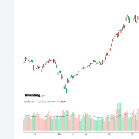
韓国･警察職員が「丸刈りになって抗
『Money1』
中国だけが鉄鋼輸出を異常増加させる 
『Money1』
韓国製造業「半導体絶好調」のウラで他
『Money1』
【米韓激突案件】韓国消費者院が『クーパ
『Money1』
韓国で猛暑。南東部では干ばつ
『Money1』
韓国型イージス搭載の次世代駆逐艦「KD
『Money1』
【対日本円】ウォン安が急進！ 日米
『Money1』
韓国政府『BYD』車への補助金を全廃 
『Money1』
1.9倍！
在韓米国大使スティールが着韓！⇒ 
『Money1』
ドを掲げる「在韓反米勢力」
韓国政府「2035年までに18.4GW規
『Money1』
JPモルガン「韓国レバレッジETFの
『Money1』