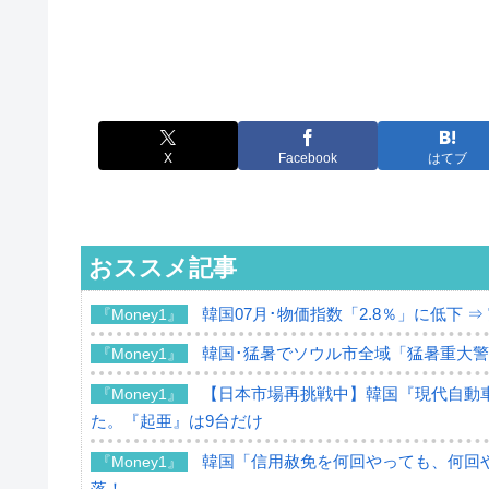
X
Facebook
はてブ
おススメ記事
韓国07月･物価指数「2.8％」に低下 
『Money1』
韓国･猛暑でソウル市全域「猛暑重大
『Money1』
【日本市場再挑戦中】韓国『現代自動車
『Money1』
た。『起亜』は9台だけ
韓国「信用赦免を何回やっても、何回や
『Money1』
落！