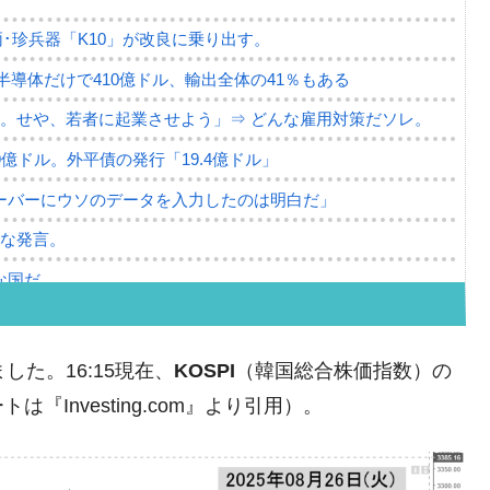
･珍兵器「K10」が改良に乗り出す。
。半導体だけで410億ドル、輸出全体の41％もある
。せや、若者に起業させよう」⇒ どんな雇用対策だソレ。
79億ドル。外平債の発行「19.4億ドル」
ーバーにウソのデータを入力したのは明白だ」
薄な発言。
な国だ。
ます」⇒「金を経由するドル入手」手段ではないのか？
4億ドル」まで拡大 ⇒ 海外資金の動きに強く左右される状態
ました。16:15現在、
KOSPI
（韓国総合株価指数）の
ない「50.5％」に上昇
Investing.com』より引用）。
れた ⇒ 国家が行った恐るべき株価操作であり、空前の国政