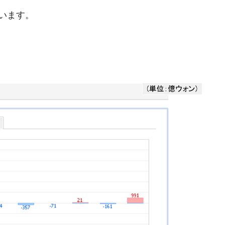
兆蒸発。
います。
うキャンペーン」⇒ あの名物教授も登場！
さすぎ」では。
む。営業利益80.2％も減少
ットにぶん殴る法案」提出！⇒ クーパン問題は合衆国企業に対
暴落に他人事のような発言。
年2Qの業績「史上最高益」当期純利益は前年同期比13.4倍に。
危機 ⇒ 10.7兆では損が出るからできない。
月29日(水)もサイドカー・サーキットブレイカーの二段コンボ
産業の半分未満しか雇用を生まない
術の塊！