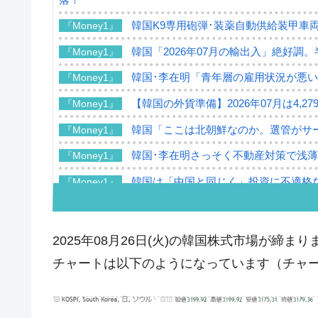
韓国K9専用砲弾･装薬自動供給装甲車両
『Money1』
韓国「2026年07月の輸出入」絶好調
『Money1』
韓国･李在明「青年層の雇用状況が悪い
『Money1』
【韓国の外貨準備】2026年07月は4,2
『Money1』
韓国「ここは北朝鮮なのか。選管がサ
『Money1』
韓国･李在明さっそく不動産対策で浅
『Money1』
韓国は「中国と同じく」投資に不適格
『Money1』
『韓国銀行』が「金の保有量を増やし
『Money1』
韓国･外為取引量「1日当たり1,214.
『Money1』
2025年08月26日(火)の韓国株式市場が締まり
韓国･帰ってきた李在明。李在明を支持し
『Money1』
チャートは以下のようになっています（チャートは『
韓国大統領府ボンクラ政策室長が告発さ
『Money1』
壟断