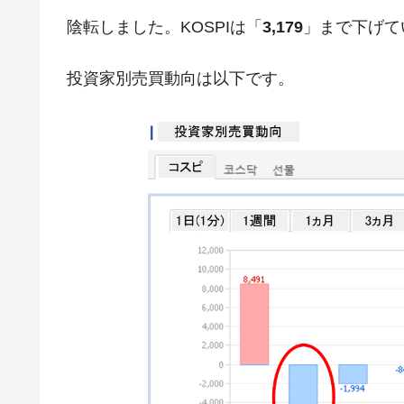
韓国『国民年金公団』株価暴落で200
『Money1』
陰転しました。KOSPIは「
3,179
」まで下げて
韓国政府「ニセＫ-ブランドを通報しよ
『Money1』
投資家別売買動向は以下です。
韓国「橋が落ちました」⇒ 耐久性「な
『Money1』
韓国鉄鋼最大手『POSCO』ズブズブ沈
『Money1』
米国下院「韓国の公務員個人をターゲ
『Money1』
する差別。許してはおかぬ
韓国ボンクラ政策室長･金容範、株価
『Money1』
韓国半導体『SKハイニックス』2026
『Money1』
韓国･加徳島新国際空港「またも暗礁」の
『Money1』
【速報】韓国株式市場の暴落・本日07
『Money1』
発動！
IT産業は人を雇用する効果は低い。全
『Money1』
日本の誇る海洋資源調査船『白嶺』は先進技
Fact1