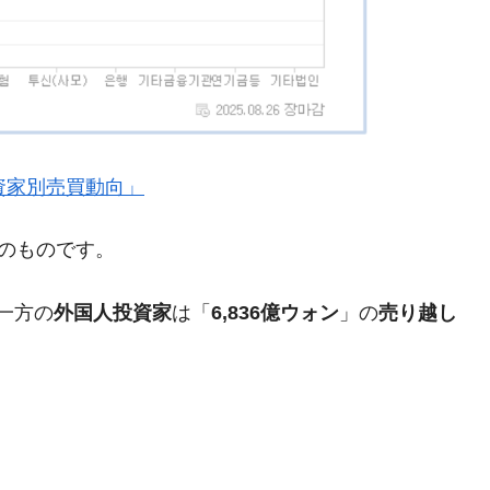
都道府県とは？
がもらえる賞金とは？
』「投資家別売買動向」
？
りそうなスーパーリーグとは？
現在のものです。
高位だった選手とは？
打っている意外な選手とは？
一方の
外国人投資家
は「
6,836億ウォン
」の
売り越し
は？