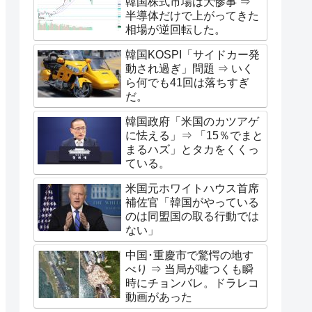
韓国株式市場は大惨事 ⇒
半導体だけで上がってきた
相場が逆回転した。
韓国KOSPI「サイドカー発
動され過ぎ」問題 ⇒ いく
ら何でも41回は落ちすぎ
だ。
韓国政府「米国のカツアゲ
に怯える」⇒ 「15％でまと
まるハズ」とタカをくくっ
ている。
米国元ホワイトハウス首席
補佐官「韓国がやっている
のは同盟国の取る行動では
ない」
中国･重慶市で驚愕の地す
べり ⇒ 当局が嘘つくも瞬
時にチョンバレ。ドラレコ
動画があった