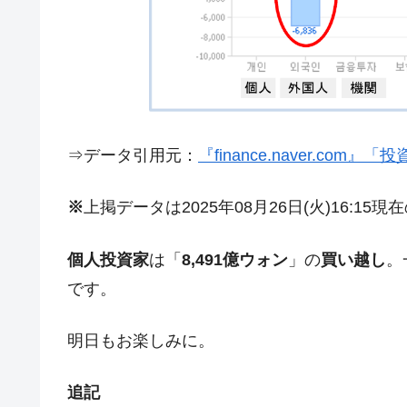
夏の甲子園、優勝校を最も多く輩出している
Fact1
今話題の「楽天ライオンズ」とは？
Fact1
奇跡の毛色「白毛馬」とは？
Fact1
全て勝つといくら？ 競馬GI競走で勝利騎手
Fact1
⇒データ引用元：
『finance.naver.com
平成仮面ライダーの意外すぎるモチーフとは
Fact1
発表から2日で大崩壊、鳴かず飛ばずに終わ
Fact1
※
上掲データは2025年08月26日(火)16:15
日本人マスターズ挑戦の歴史。松山以前に最
Fact1
甲子園通算本塁打、最多の清原に次いで多く
Fact1
個人投資家
は「
8,491億ウォン
」の
買い越し
。
です。
セレクトセールの高額取引馬が稼いだ金額と
Fact1
明日もお楽しみに。
追記