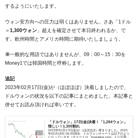
ぎ」では。
するようにいたします。
韓国鉄鋼最大手『POSCO』ズブズブ沈む。
『Money1』
ウォン安方向への圧力は弱くはありません。さあ「1ドル
営業利益80.2％も減少
＝
1,300ウォン
」超えを確定させて本日終われるか、で
米国下院「韓国の公務員個人をターゲット
『Money1』
にぶん殴る法案」提出！⇒ クーパン問題は合衆国企業に対
す。欧州時間とアメリカ時間に期待いたしましょう。
する差別。許してはおかぬ
※
一般的な用語ではありませんが、09：00～15：30を
韓国ボンクラ政策室長･金容範、株価暴落に
『Money1』
他人事のような発言。
Money1では韓国時間と呼称します。
韓国半導体『SKハイニックス』2026年2Qの
『Money1』
追記
業績「史上最高益」当期純利益は前年同期比13.4倍に。
2023年02月17日(金)が（ほぼほぼ）決着しましたので、
韓国･加徳島新国際空港「またも暗礁」の危
『Money1』
ドルウォンの状況を以下の記事にまとめました。本記事と
機 ⇒ 10.7兆では損が出るからできない。
併せてお読み頂ければ幸いです。
【速報】韓国株式市場の暴落・本日07月29
『Money1』
日(水)もサイドカー・サーキットブレイカーの二段コンボ
発動！
「ドルウォン」17日(金)決着！「1,294ウォン」
惜しい！1,300割れ
IT産業は人を雇用する効果は低い。全産業の
『Money1』
2023年02月17日(金)が（ほぼほぼ）締まりました。2023
年02月18日 06:00現在、ドルウォンチャートは以下のよう
半分未満しか雇用を生まない
になっています（チャートは『Investing.com』より引用：