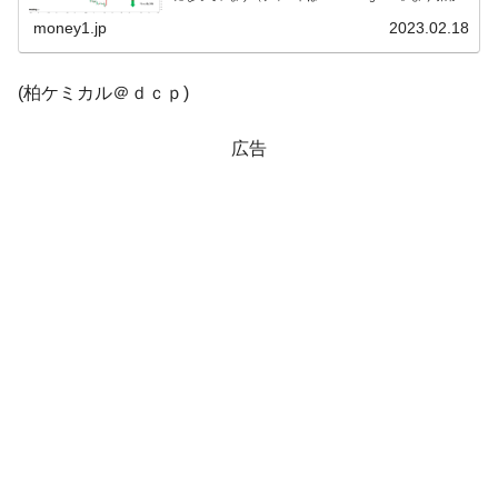
以下同）。上が削られました。陽線で終わりましたが...
money1.jp
2023.02.18
韓国「株式市場が賭博場のように変質した
『Money1』
のは政界の責任だ」
(柏ケミカル＠ｄｃｐ)
韓国「2026年1Q 資金循環統計」面白い結果
『Money1』
に。
広告
韓国化学企業最大手『ロッテケミカル』純
『Money1』
借入金が約8兆。信用格付け「ネガティブ」にダウン
韓国株式市場･暗黒の火曜日。サーキットブ
『Money1』
レイカーも発動！ 半導体2銘柄の暴落
日本の誇る海洋資源調査船『白嶺』は先進技術の
Fact1
塊！
夏の甲子園、優勝校を最も多く輩出している都道
Fact1
府県とは？
今話題の「楽天ライオンズ」とは？
Fact1
奇跡の毛色「白毛馬」とは？
Fact1
全て勝つといくら？ 競馬GI競走で勝利騎手がもら
Fact1