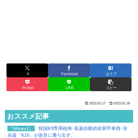
X
Facebook
はてブ
Pocket
LINE
コピー
2023.02.17
2023.02.18
おススメ記事
韓国K9専用砲弾･装薬自動供給装甲車両･珍
『Money1』
兵器「K10」が改良に乗り出す。