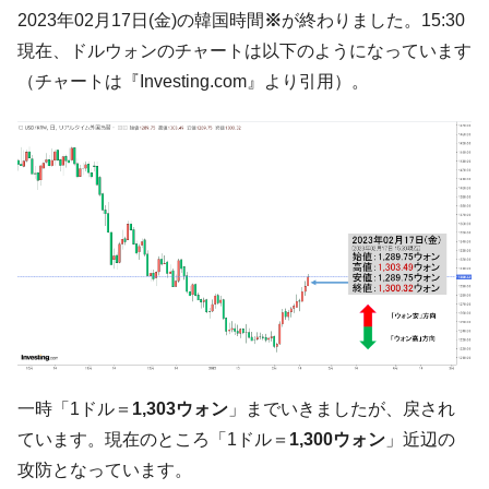
韓国･帰ってきた李在明。李在明を支持しな
2023年02月17日(金)の韓国時間
※
が終わりました。15:30
『Money1』
い「50.5％」に上昇
現在、ドルウォンのチャートは以下のようになっています
韓国大統領府ボンクラ政策室長が告発され
『Money1』
（チャートは『Investing.com』より引用）。
た ⇒ 国家が行った恐るべき株価操作であり、空前の国政壟
断
韓国･警察職員が「丸刈りになって抗議活
『Money1』
動」
中国だけが鉄鋼輸出を異常増加させる ⇒ 中
『Money1』
国の過剰生産が世界を蝕む。
韓国製造業「半導体絶好調」のウラで他業
『Money1』
種は全般的「不調」⇒ PSIが示す現況は決して良くない。
【米韓激突案件】韓国消費者院が『クーパ
『Money1』
ン』1人当たり賠償10万ウォンを認定 ⇒ 総額3兆7,000億
韓国で猛暑。南東部では干ばつ
『Money1』
一時「1ドル＝
1,303ウォン
」までいきましたが、戻され
ています。現在のところ「1ドル＝
1,300ウォン
」近辺の
韓国型イージス搭載の次世代駆逐艦
『Money1』
「KDDX」1番艦、2032年竣工と公示
攻防となっています。