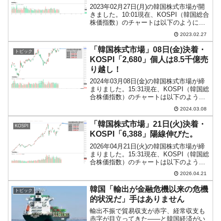
2023年02月27日(月)の韓国株式市場が開
きました。10:01現在、KOSPI（韓国総合
株価指数）のチャートは以下のようにな
っています（チャートは
2023.02.27
『Investing.com』より引用）。予想され
たことではありますが、がたっとギャッ
「韓国株式市場」08日(金)決着・
トピック
プダ...
KOSPI「2,680」個人は8.5千億売
り越し！
2024年03月08日(金)の韓国株式市場が締
まりました。15:31現在、KOSPI（韓国総
合株価指数）のチャートは以下のように
なっています（チャートは
2024.03.08
『Investing.com』より引用）。陽線で締
まりましたが、「止まるべきところ」で
「韓国株式市場」21日(火)決着・
KOSPI
止...
KOSPI「6,388」陽線伸びた。
2026年04月21日(火)の韓国株式市場が締
まりました。15:31現在、KOSPI（韓国総
合株価指数）のチャートは以下のように
なっています（チャートは
2026.04.21
『Investing.com』より引用）。陽線が伸
びました。KOSPIは「6,388」ま...
韓国「輸出が金融危機以来の危機
トピック
的状況だ」手はありません
輸出不振で貿易収支が赤字、経常収支も
赤字が目立ってきた――と韓国経済がい