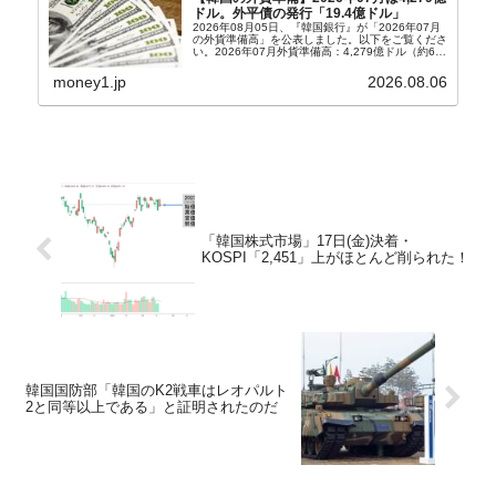
ドル。外平債の発行「19.4億ドル」
2026年08月05日、『韓国銀行』が「2026年07月
の外貨準備高」を公表しました。以下をご覧くださ
い。2026年07月外貨準備高：4,279億ドル（約67
兆4,456億円）※前月比：+6億ドル＜＜内訳＞＞
⇒Securities：3,80...
money1.jp
2026.08.06
「韓国株式市場」17日(金)決着・
KOSPI「2,451」上がほとんど削られた！
韓国国防部「韓国のK2戦車はレオパルト
2と同等以上である」と証明されたのだ