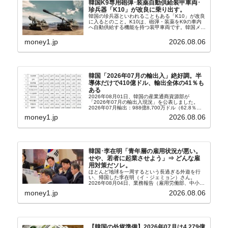
韓国K9専用砲弾･装薬自動供給装甲車両･
珍兵器「K10」が改良に乗り出す。
韓国の珍兵器といわれることもある「K10」が改良
に入るとのこと。K10は、砲弾・装薬をK9の車内
へ自動供給する機能を持つ装甲車両です。韓国メデ
ィア『Chosun Biz』が報じていますので、同記事
から以下に一部を引きます。2005年に初めて...
money1.jp
2026.08.06
韓国「2026年07月の輸出入」絶好調。半
導体だけで410億ドル、輸出全体の41％も
ある
2026年08月01日、韓国の産業通商資源部が
「2026年07月の輸出入現況」を公表しました。
2026年07月輸出：988億8,700万ドル（62.8％）
輸入：685億6,300万ドル（26.5％）貿易収支：
money1.jp
2026.08.06
303億2,400万ドル2026...
韓国･李在明「青年層の雇用状況が悪い。
せや、若者に起業させよう」⇒ どんな雇
用対策だソレ。
ほとんど地球を一周するという長過ぎる外遊を行
い、帰国した李在明（イ・ジェミョン）さん。
2026年08月04日、業務報告（雇用労働部、中小ベ
ンチャー企業部、公正取引委員会）を主催。この席
money1.jp
2026.08.06
上、韓国大統領に成りおおせた李在明（イ・ジェミ
ョン）さん...
【韓国の外貨準備】2026年07月は4,279億