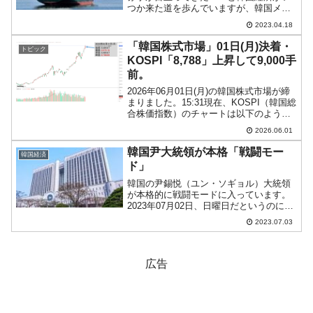
つか来た道を歩んでいますが、韓国メデ
ィアの記事もだんだんヒステリックにな
2023.04.18
ってきました。こういうのも韓国メディ
ア十八番おはこの「嘆き節」の一種とい
「韓国株式市場」01日(月)決着・
トピック
えるかもしれません。『毎...
KOSPI「8,788」上昇して9,000手
前。
2026年06月01日(月)の韓国株式市場が締
まりました。15:31現在、KOSPI（韓国総
合株価指数）のチャートは以下のように
なっています（チャートは
2026.06.01
『Investing.com』より引用）。ローソク
足の上が削られましたが「8,788」ま...
韓国尹大統領が本格「戦闘モー
韓国経済
ド」
韓国の尹錫悦（ユン・ソギョル）大統領
が本格的に戦闘モードに入っています。
2023年07月02日、日曜日だというのに第
20代大統領室は以下のようなプレスリリ
2023.07.03
ースを出しました。統一は「韓国側の体
制」が主となって行う！↑Googleの自動
翻訳なの...
広告