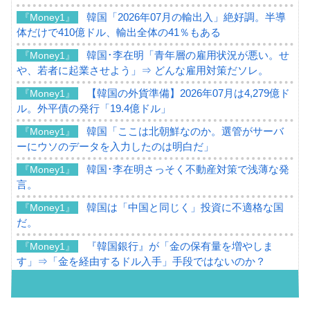
韓国「2026年07月の輸出入」絶好調。半導
『Money1』
体だけで410億ドル、輸出全体の41％もある
韓国･李在明「青年層の雇用状況が悪い。せ
『Money1』
や、若者に起業させよう」⇒ どんな雇用対策だソレ。
【韓国の外貨準備】2026年07月は4,279億ド
『Money1』
ル。外平債の発行「19.4億ドル」
韓国「ここは北朝鮮なのか。選管がサーバ
『Money1』
ーにウソのデータを入力したのは明白だ」
韓国･李在明さっそく不動産対策で浅薄な発
『Money1』
言。
韓国は「中国と同じく」投資に不適格な国
『Money1』
だ。
『韓国銀行』が「金の保有量を増やしま
『Money1』
す」⇒「金を経由するドル入手」手段ではないのか？
韓国･外為取引量「1日当たり1,214.4億ド
『Money1』
ル」まで拡大 ⇒ 海外資金の動きに強く左右される状態