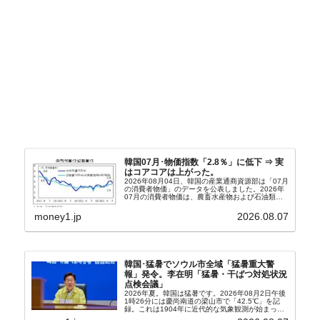
韓国07月･物価指数「2.8％」に低下 ⇒ 実
はコアコアは上がった。
2026年08月04日、韓国の産業通商資源部は「07月
の消費者物価」のデータを公表しました。2026年
07月の消費者物価は、農畜水産物および石油類の
上昇率が鈍化したことなどにより、前年同月比
2.8％上昇（06月は3.2％）となり、上昇率は前...
money1.jp
2026.08.07
韓国･猛暑でソウル市全域「猛暑重大警
報」発令。李在明「猛暑・干ばつ対処状況
点検会議」
2026年夏。韓国は猛暑です。2026年08月2日午後
1時26分には慶尚南道の梁山市で「42.5℃」を記
録。これは1904年に近代的な気象観測が始まって
以来の韓国史上最高気温です。08月04日には、ソ