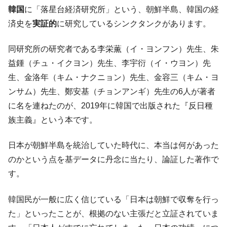
韓国「ここは北朝鮮なのか。選管がサーバ
『Money1』
韓国
に「落星台経済研究所」という、朝鮮半島、韓国の経
ーにウソのデータを入力したのは明白だ」
済史を
実証的
に研究しているシンクタンクがあります。
韓国･李在明さっそく不動産対策で浅薄な発
『Money1』
言。
同研究所の研究者である李栄薫（イ・ヨンフン）先生、朱
韓国は「中国と同じく」投資に不適格な国
『Money1』
益鍾（チュ・イクヨン）先生、李宇衍（イ・ウヨン）先
だ。
生、金洛年（キム・ナクニョン）先生、金容三（キム・ヨ
『韓国銀行』が「金の保有量を増やしま
『Money1』
ンサム）先生、鄭安基（チョンアンギ）先生の6人が著者
す」⇒「金を経由するドル入手」手段ではないのか？
に名を連ねたのが、2019年に韓国で出版された『反日種
韓国･外為取引量「1日当たり1,214.4億ド
『Money1』
族主義』という本です。
ル」まで拡大 ⇒ 海外資金の動きに強く左右される状態
韓国･帰ってきた李在明。李在明を支持しな
『Money1』
日本が朝鮮半島を統治していた時代に、本当は何があった
い「50.5％」に上昇
のかという点を基データに丹念に当たり、論証した著作で
韓国大統領府ボンクラ政策室長が告発され
『Money1』
す。
た ⇒ 国家が行った恐るべき株価操作であり、空前の国政壟
断
韓国民が一般に広く信じている「日本は朝鮮で収奪を行っ
韓国･警察職員が「丸刈りになって抗議活
『Money1』
た」といったことが、根拠のない主張だと立証されていま
動」