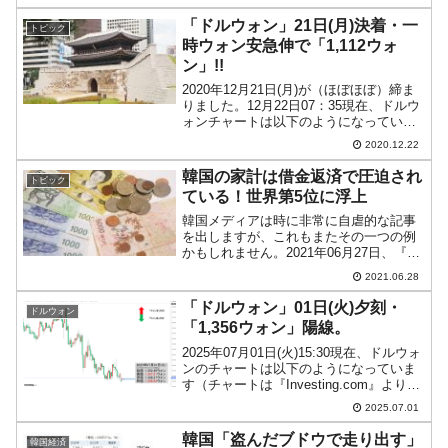
ず、以下をご覧ください。市場金利と株
価（11月08日時点）国庫債（3年物）：
「ドルウォン」21日(月)決着・一
トピック
4.16...
時ウォン安急伸で「1,112ウォ
ン」!!
2020年12月21日(月)が（ほぼほぼ）締ま
りました。12月22日07：35現在、ドルウ
ォンチャートは以下のようになっていま
す（チャートは『Investing.com』より引
2020.12.22
用：以下同）。ウォン安が急伸し一時「1
ドル＝1,112.14ウォ...
韓国の家計は借金返済で圧迫され
トピック
ている！世界第5位に浮上
韓国メディアは時に非常に自虐的な記事
を出しますが、これもまたその一つの例
かもしれません。2021年06月27日、『毎
日経済』は「韓国は所得より家計負債が
2021.06.28
早く増えた…先進国の中で最高」という
記事を出しました。何度もご紹介してい
「ドルウォン」01日(火)夕刻・
ドルウォン
るとおり、韓国の...
「1,356ウォン」陽線。
2025年07月01日(火)15:30現在、ドルウォ
ンのチャートは以下のようになっていま
す（チャートは『Investing.com』より引
用）。陽線ですが……。現在のところ「1
2025.07.01
ドル＝1,356ウォン」近辺の攻防となって
います。現在の天井は「...
韓国「盗んだブドウで走り出す」
韓国経済