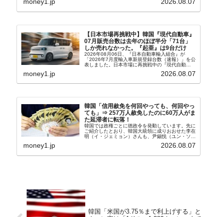
money1.jp
2026.08.07
ウル市全域への「猛暑重大警報」が発令され...
【日本市場再挑戦中】韓国『現代自動車』
07月販売台数は去年のほぼ半分「71台」
しか売れなかった。『起亜』は9台だけ
2026年08月06日、『日本自動車輸入組合』が
「2026年7月度輸入車新規登録台数（速報）」を公
表しました。日本市場に再挑戦中の『現代自動
車』、また日本市場を攻略したい『BYD』の販売
money1.jp
2026.08.07
台数はこの中に捉えられているはずです。先月から
は韓国の...
韓国「信用赦免を何回やっても、何回やっ
ても」⇒ 257万人赦免したのに60万人がま
た延滞者に転落！
韓国では政権ごとに徳政令を発動しています。先に
ご紹介したとおり、韓国大統領に成りおおせた李在
明（イ・ジェミョン）さんも、尹錫悦（ユン・ソギ
ョル）前政権が行った――「新出発基金」をバッド
money1.jp
2026.08.07
バンクにして不良債権の買い取りを行い、分割償還
や元利減免...
韓国「米国が3.75％まで利上げする」と