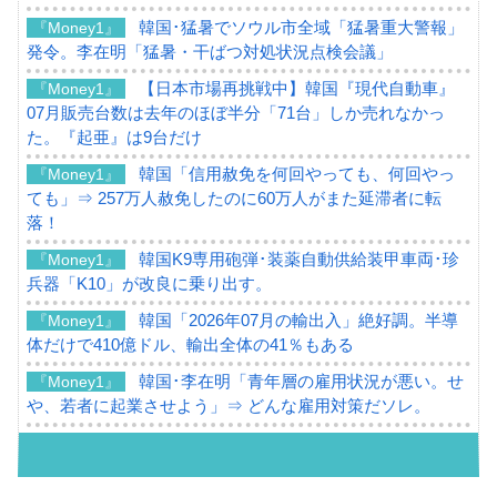
韓国･猛暑でソウル市全域「猛暑重大警報」
『Money1』
発令。李在明「猛暑・干ばつ対処状況点検会議」
【日本市場再挑戦中】韓国『現代自動車』
『Money1』
07月販売台数は去年のほぼ半分「71台」しか売れなかっ
た。『起亜』は9台だけ
韓国「信用赦免を何回やっても、何回やっ
『Money1』
ても」⇒ 257万人赦免したのに60万人がまた延滞者に転
落！
韓国K9専用砲弾･装薬自動供給装甲車両･珍
『Money1』
兵器「K10」が改良に乗り出す。
韓国「2026年07月の輸出入」絶好調。半導
『Money1』
体だけで410億ドル、輸出全体の41％もある
韓国･李在明「青年層の雇用状況が悪い。せ
『Money1』
や、若者に起業させよう」⇒ どんな雇用対策だソレ。
【韓国の外貨準備】2026年07月は4,279億ド
『Money1』
ル。外平債の発行「19.4億ドル」