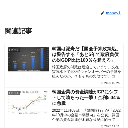
money1
関連記事
韓国は泥舟だ【国会予算政策処」
トピック
は警告する「あと5年で政府負債
の対GDP比は100％を超える」
韓国政府の財政は逼迫しています。文在
寅政権下で600兆ウォンオーバーの予算を
組んだのが、そもそもの失敗です。コロ
ナ禍の前から予算の支出を膨らませ、そ
2025.02.25
の財源確保のために国債発行を積み上
げ、政府負債を増やし続けました。もう
韓国企業の資金調達がCPにシフ
トピック
何度だっていいますが、...
トして喰らった一撃！金利5.04％
に急騰
2022年11月09日、『韓国銀行』が「2022
年10月中の金融市場動向」を公表。韓国
企業の資金調達が困難な状況に陥ってい
ることを示すデータが出ています。ま
2022.11.11