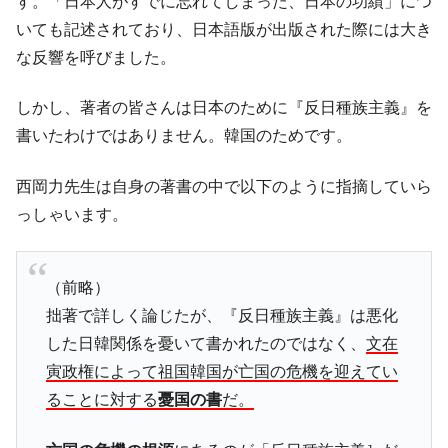
す。「日本人がすでに忘れてしまった、日本の功績」につ
中国だけが鉄鋼輸出を異常増加させる ⇒ 中
『Money1』
いても記述されており、日本語版が出版された際には大き
国の過剰生産が世界を蝕む。
な反響を呼びました。
韓国製造業「半導体絶好調」のウラで他業
『Money1』
種は全般的「不調」⇒ PSIが示す現況は決して良くない。
しかし、著者の皆さんは日本のために『反日種族主義』を
【米韓激突案件】韓国消費者院が『クーパ
『Money1』
書いたわけではありません。韓国のためです。
ン』1人当たり賠償10万ウォンを認定 ⇒ 総額3兆7,000億
西岡力先生は自身の著書の中で以下のように指摘していら
韓国で猛暑。南東部では干ばつ
『Money1』
っしゃいます。
韓国型イージス搭載の次世代駆逐艦
『Money1』
「KDDX」1番艦、2032年竣工と公示
【対日本円】ウォン安が急進！ 日米の協調
『Money1』
（前略）
に韓国がいっちょがみしたのでは。
拙著で詳しく論じたが、『反日種族主義』は悪化
韓国政府『BYD』車への補助金を全廃 ⇒ 実
『Money1』
した日韓関係を憂いて書かれたのではなく、
文在
は韓国で『BYD』車は売れている。6カ月で対前年同期比
寅政権によって祖国韓国が亡国の危機を迎えてい
1.9倍！
ることに対する
憂国の書
だ。
在韓米国大使スティールが着韓！⇒ さっそ
『Money1』
く空港に詰めかけ「出て行け！」「極右勢力」のプラカー