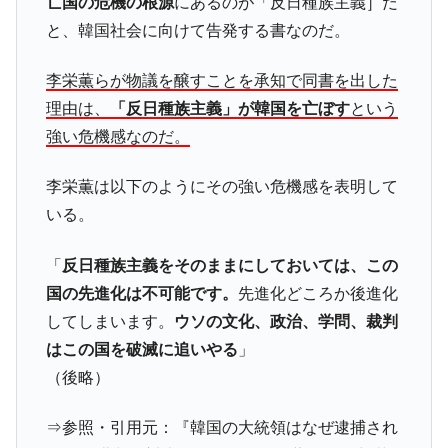
亡国の危機の根源
にあるのが「反日種族主義］だ
ドを掲げる「在韓反米勢力」
と、韓国社会に向けて告発する書なのだ。
韓国政府「2035年までに18.4GW規模のAIデ
『Money1』
ータセンター整備」⇒ だから無理だってば。
李栄薫らが物議を醸すことを承知で同書を出した
JPモルガン「韓国レバレッジETFの清算は
『Money1』
理由は、
「反日種族主義」が韓国を亡ぼす
という
ほぼ終わった」
強い危機感なのだ。
韓国『国民年金公団』株価暴落で200兆蒸
『Money1』
発。
李栄薫は以下のようにその強い危機感を表明して
韓国政府「ニセＫ-ブランドを通報しようキ
『Money1』
いる。
ャンペーン」⇒ あの名物教授も登場！
韓国「橋が落ちました」⇒ 耐久性「なさす
『Money1』
「
反日種族主義をそのままにしておいては、この
ぎ」では。
国の先進化は不可能です。
先進化どころか後進化
韓国鉄鋼最大手『POSCO』ズブズブ沈む。
『Money1』
してしまいます。
ウソの文化、政治、学問、裁判
営業利益80.2％も減少
はこの国を破滅に追いやる
」
米国下院「韓国の公務員個人をターゲット
『Money1』
（後略）
にぶん殴る法案」提出！⇒ クーパン問題は合衆国企業に対
する差別。許してはおかぬ
⇒参照・引用元：『韓国の大統領はなぜ逮捕され
韓国ボンクラ政策室長･金容範、株価暴落に
『Money1』