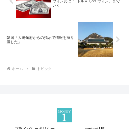
ウォン安は「1ドル＝1,380ウォン」まで
いく
韓国「大統領府からの指示で情報を握り
潰した」
ホーム
トピック
プライバシーポリシー
contact US