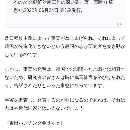
るのか 北朝鮮対南工作の深い闇』著：西岡力,草
他人事のような発言。
思社,2022年06月24日 第1刷発行,
韓国半導体『SKハイニックス』2026年2Qの
『Money1』
業績「史上最高益」当期純利益は前年同期比13.4倍に。
韓国･加徳島新国際空港「またも暗礁」の危
『Money1』
機 ⇒ 10.7兆では損が出るからできない。
反日種族主義によって事実がねじまげられ、それによって
韓国が先進化できないという憂国の志が研究者を突き動か
【速報】韓国株式市場の暴落・本日07月29
『Money1』
日(水)もサイドカー・サーキットブレイカーの二段コンボ
しているのです。
発動！
しかし、事実の究明は、韓国での間違った常識とは相容れ
IT産業は人を雇用する効果は低い。全産業の
『Money1』
半分未満しか雇用を生まない
ないため、研究者の皆さんは時に罵詈雑言を浴びせられた
り、告訴されたりといった事態になっています。
日本の誇る海洋資源調査船『白嶺』は先進技術の
Fact1
塊！
事実を調査し、発表するのが罪になるのであれば、それは
夏の甲子園、優勝校を最も多く輩出している都道
Fact1
もはや近代国家とはいえないでしょう。
府県とは？
今話題の「楽天ライオンズ」とは？
Fact1
（吉田ハンチング＠ｄｃｐ）
奇跡の毛色「白毛馬」とは？
Fact1