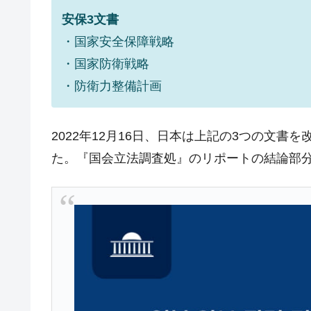
安保3文書
韓国･帰ってきた李在明。李在明を支持し
『Money1』
・国家安全保障戦略
韓国大統領府ボンクラ政策室長が告発さ
『Money1』
壟断
・国家防衛戦略
・防衛力整備計画
韓国･警察職員が「丸刈りになって抗
『Money1』
中国だけが鉄鋼輸出を異常増加させる 
『Money1』
2022年12月16日、日本は上記の3つの文
韓国製造業「半導体絶好調」のウラで他
『Money1』
た。『国会立法調査処』のリポートの結論部分
【米韓激突案件】韓国消費者院が『クーパ
『Money1』
韓国で猛暑。南東部では干ばつ
『Money1』
韓国型イージス搭載の次世代駆逐艦「KD
『Money1』
【対日本円】ウォン安が急進！ 日米
『Money1』
韓国政府『BYD』車への補助金を全廃 
『Money1』
1.9倍！
在韓米国大使スティールが着韓！⇒ 
『Money1』