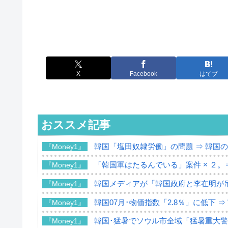
X
Facebook
はてブ
おススメ記事
韓国「塩田奴隷労働」の問題 ⇒ 韓国
『Money1』
「韓国軍はたるんでいる」案件 × ２。
『Money1』
韓国メディアが「韓国政府と李在明が
『Money1』
韓国07月･物価指数「2.8％」に低下 
『Money1』
韓国･猛暑でソウル市全域「猛暑重大
『Money1』