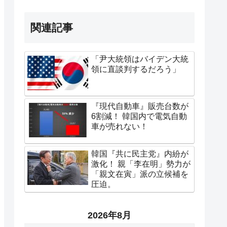
関連記事
「尹大統領はバイデン大統
領に直談判するだろう」
『現代自動車』販売台数が
6割減！ 韓国内で電気自動
車が売れない！
韓国『共に民主党』内紛が
激化！ 親「李在明」勢力が
「親文在寅」派の立候補を
圧迫。
2026年8月