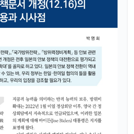
模のAIデータセンター整備」⇒ だから無理だってば。
清算はほぼ終わった」
兆蒸発。
うキャンペーン」⇒ あの名物教授も登場！
さすぎ」では。
む。営業利益80.2％も減少
ットにぶん殴る法案」提出！⇒ クーパン問題は合衆国企業に対
暴落に他人事のような発言。
年2Qの業績「史上最高益」当期純利益は前年同期比13.4倍に。
術の塊！
都道府県とは？