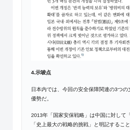
今話題の「楽天ライオンズ」とは？
Fact1
奇跡の毛色「白毛馬」とは？
Fact1
全て勝つといくら？ 競馬GI競走で勝利騎手
Fact1
平成仮面ライダーの意外すぎるモチーフとは
Fact1
発表から2日で大崩壊、鳴かず飛ばずに終わ
Fact1
日本人マスターズ挑戦の歴史。松山以前に最
Fact1
4.示唆点
甲子園通算本塁打、最多の清原に次いで多く
Fact1
セレクトセールの高額取引馬が稼いだ金額と
Fact1
日本内では、今回の安全保障関連の3つの
優勢だ。
2013年「国家安保戦略」は中国に対し
「史上最大の戦略的挑戦」と明記するこ