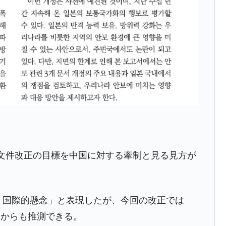
がもらえる賞金とは？
？
りそうなスーパーリーグとは？
高位だった選手とは？
打っている意外な選手とは？
は？
文件改正の目標を中国に対する牽制と見る見方が
て「国際的懸念」と表現したが、今回の改正では
とからも推測できる。