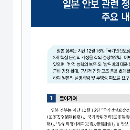
ドを掲げる「在韓反米勢力」
韓国政府「2035年までに18.4GW規
『Money1』
JPモルガン「韓国レバレッジETFの
『Money1』
韓国『国民年金公団』株価暴落で200
『Money1』
韓国政府「ニセＫ-ブランドを通報しよ
『Money1』
韓国「橋が落ちました」⇒ 耐久性「な
『Money1』
韓国鉄鋼最大手『POSCO』ズブズブ沈
『Money1』
米国下院「韓国の公務員個人をターゲ
『Money1』
する差別。許してはおかぬ
韓国ボンクラ政策室長･金容範、株価
『Money1』
韓国半導体『SKハイニックス』2026
『Money1』
日本の誇る海洋資源調査船『白嶺』は先進技
Fact1
夏の甲子園、優勝校を最も多く輩出している
Fact1