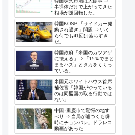
韓国株式市場は大惨事 ⇒
半導体だけで上がってきた
相場が逆回転した。
韓国KOSPI「サイドカー発
動され過ぎ」問題 ⇒ いく
ら何でも41回は落ちすぎ
だ。
韓国政府「米国のカツアゲ
に怯える」⇒ 「15％でまと
まるハズ」とタカをくくっ
ている。
米国元ホワイトハウス首席
補佐官「韓国がやっている
のは同盟国の取る行動では
ない」
中国･重慶市で驚愕の地す
べり ⇒ 当局が嘘つくも瞬
時にチョンバレ。ドラレコ
動画があった