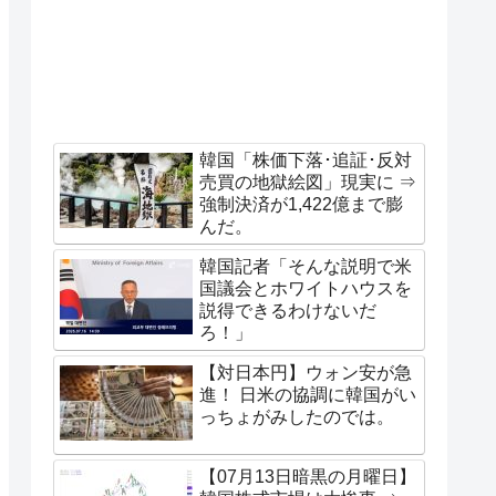
韓国「株価下落･追証･反対
売買の地獄絵図」現実に ⇒
強制決済が1,422億まで膨
んだ。
韓国記者「そんな説明で米
国議会とホワイトハウスを
説得できるわけないだ
ろ！」
【対日本円】ウォン安が急
進！ 日米の協調に韓国がい
っちょがみしたのでは。
【07月13日暗黒の月曜日】