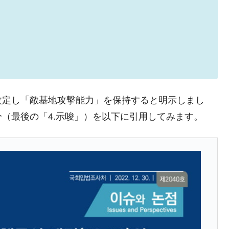
ない「50.5％」に上昇
れた ⇒ 国家が行った恐るべき株価操作であり、空前の国政
議活動」
⇒ 中国の過剰生産が世界を蝕む。
書を改定し「敵基地攻撃能力」を保持すると明示しまし
業種は全般的「不調」⇒ PSIが示す現況は決して良くない。
（最後の「4.示唆」）を以下に引用してみます。
ン』1人当たり賠償10万ウォンを認定 ⇒ 総額3兆7,000億
DX」1番艦、2032年竣工と公示
の協調に韓国がいっちょがみしたのでは。
⇒ 実は韓国で『BYD』車は売れている。6カ月で対前年同期比
さっそく空港に詰めかけ「出て行け！」「極右勢力」のプラカー