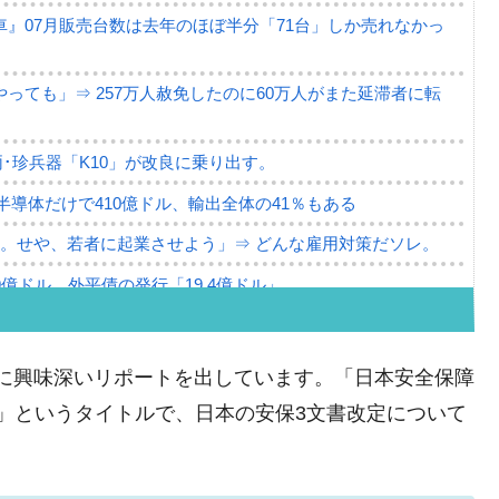
』07月販売台数は去年のほぼ半分「71台」しか売れなかっ
っても」⇒ 257万人赦免したのに60万人がまた延滞者に転
･珍兵器「K10」が改良に乗り出す。
。半導体だけで410億ドル、輸出全体の41％もある
。せや、若者に起業させよう」⇒ どんな雇用対策だソレ。
79億ドル。外平債の発行「19.4億ドル」
ーバーにウソのデータを入力したのは明白だ」
薄な発言。
0日に興味深いリポートを出しています。「日本安全保障
な国だ。
唆」というタイトルで、日本の安保3文書改定について
ます」⇒「金を経由するドル入手」手段ではないのか？
4億ドル」まで拡大 ⇒ 海外資金の動きに強く左右される状態