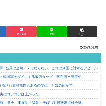
Pocket
LINE
コピー
2023.01.01
の闇･当局は全然アテにならない。これは米国に対するアピール
⇒ 韓国軍をダメにする最強タッグ「李在明 + 安圭伯」
吊るされる可能性もあるのでは」とほのめかす。
⇒ 実はコアコアは上がった。
警報」発令。李在明「猛暑・干ばつ対処状況点検会議」