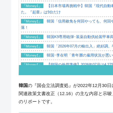
【日本市場再挑戦中】韓国『現代自動車
『Money1』
た。『起亜』は9台だけ
韓国「信用赦免を何回やっても、何回や
『Money1』
落！
韓国K9専用砲弾･装薬自動供給装甲車両
『Money1』
韓国「2026年07月の輸出入」絶好調
『Money1』
韓国･李在明「青年層の雇用状況が悪い
『Money1』
【韓国の外貨準備】2026年07月は4,2
『Money1』
韓国「ここは北朝鮮なのか。選管がサ
『Money1』
韓国･李在明さっそく不動産対策で浅
『Money1』
韓国
の『国会立法調査処』が2022年12月3
韓国は「中国と同じく」投資に不適格
『Money1』
関連政策文書改正（12.16）の主な内容と示
『韓国銀行』が「金の保有量を増やし
のリポートです。
『Money1』
韓国･外為取引量「1日当たり1,214.
『Money1』