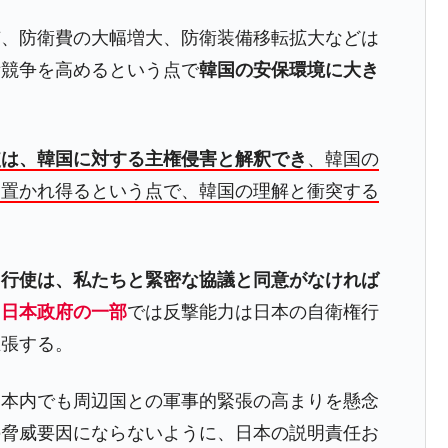
有、防衛費の大幅増大、防衛装備移転拡大などは
備競争を高めるという点で
韓国の安保環境に大き
使は、韓国に対する主権侵害と解釈でき
、韓国の
に置かれ得るという点で、韓国の理解と衝突する
力行使は、私たちと緊密な協議と同意がなければ
、
日本政府の一部
では反撃能力は日本の自衛権行
主張する。
日本内でも周辺国との軍事的緊張の高まりを懸念
の脅威要因にならないように、日本の説明責任お