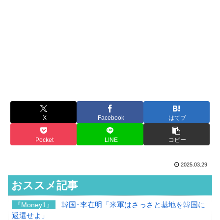
X
Facebook
はてブ
Pocket
LINE
コピー
2025.03.29
おススメ記事
韓国･李在明「米軍はさっさと基地を韓国に
『Money1』
返還せよ」