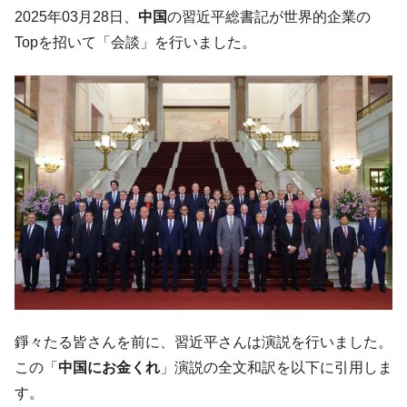
される可能性もあるのでは」とほのめかす。
2025年03月28日、
中国
の習近平総書記が世界的企業の
韓国07月･物価指数「2.8％」に低下 ⇒ 実は
『Money1』
Topを招いて「会談」を行いました。
コアコアは上がった。
韓国･猛暑でソウル市全域「猛暑重大警報」
『Money1』
発令。李在明「猛暑・干ばつ対処状況点検会議」
【日本市場再挑戦中】韓国『現代自動車』
『Money1』
07月販売台数は去年のほぼ半分「71台」しか売れなかっ
た。『起亜』は9台だけ
韓国「信用赦免を何回やっても、何回やっ
『Money1』
ても」⇒ 257万人赦免したのに60万人がまた延滞者に転
落！
韓国K9専用砲弾･装薬自動供給装甲車両･珍
『Money1』
兵器「K10」が改良に乗り出す。
韓国「2026年07月の輸出入」絶好調。半導
『Money1』
錚々たる皆さんを前に、習近平さんは演説を行いました。
体だけで410億ドル、輸出全体の41％もある
この「
中国にお金くれ
」演説の全文和訳を以下に引用しま
韓国･李在明「青年層の雇用状況が悪い。せ
『Money1』
す。
や、若者に起業させよう」⇒ どんな雇用対策だソレ。