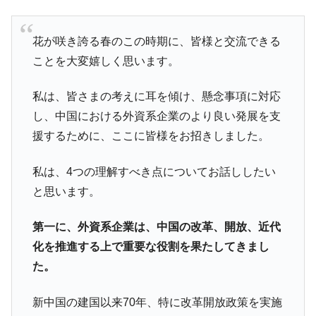
【韓国の外貨準備】2026年07月は4,279億ド
『Money1』
ル。外平債の発行「19.4億ドル」
花が咲き誇る春のこの時期に、皆様と交流できる
韓国「ここは北朝鮮なのか。選管がサーバ
『Money1』
ことを大変嬉しく思います。
ーにウソのデータを入力したのは明白だ」
韓国･李在明さっそく不動産対策で浅薄な発
『Money1』
私は、皆さまの考えに耳を傾け、懸念事項に対応
言。
し、中国における外資系企業のより良い発展を支
韓国は「中国と同じく」投資に不適格な国
『Money1』
援するために、ここに皆様をお招きしました。
だ。
『韓国銀行』が「金の保有量を増やしま
私は、4つの理解すべき点についてお話ししたい
『Money1』
す」⇒「金を経由するドル入手」手段ではないのか？
と思います。
韓国･外為取引量「1日当たり1,214.4億ド
『Money1』
ル」まで拡大 ⇒ 海外資金の動きに強く左右される状態
第一に、外資系企業は、中国の改革、開放、近代
化を推進する上で重要な役割を果たしてきまし
韓国･帰ってきた李在明。李在明を支持しな
『Money1』
い「50.5％」に上昇
た。
韓国大統領府ボンクラ政策室長が告発され
『Money1』
新中国の建国以来70年、特に改革開放政策を実施
た ⇒ 国家が行った恐るべき株価操作であり、空前の国政壟