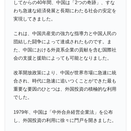
断
してからの40年間、中国は「2つの奇跡」、すな
わち急速な経済発展と長期にわたる社会の安定を
韓国･警察職員が「丸刈りになって抗議活
『Money1』
動」
実現してきました。
中国だけが鉄鋼輸出を異常増加させる ⇒ 中
『Money1』
これは、中国共産党の強力な指導力と中国人民の
国の過剰生産が世界を蝕む。
団結した闘争によって達成されたものです。ま
韓国製造業「半導体絶好調」のウラで他業
『Money1』
種は全般的「不調」⇒ PSIが示す現況は決して良くない。
た、中国における外資系企業の貢献を含む国際社
会の支援と援助によっても可能となりました。
【米韓激突案件】韓国消費者院が『クーパ
『Money1』
ン』1人当たり賠償10万ウォンを認定 ⇒ 総額3兆7,000億
改革開放政策により、中国が世界市場に急速に統
韓国で猛暑。南東部では干ばつ
『Money1』
合され、時代に急速に追いつくことができた最も
韓国型イージス搭載の次世代駆逐艦
『Money1』
重要な要因のひとつは、外国投資の積極的な利用
「KDDX」1番艦、2032年竣工と公示
でした。
【対日本円】ウォン安が急進！ 日米の協調
『Money1』
に韓国がいっちょがみしたのでは。
1979年、中国は「中外合弁経営企業法」を公布
韓国政府『BYD』車への補助金を全廃 ⇒ 実
『Money1』
し、外国投資の利用に徐々に門戸を開きました。
は韓国で『BYD』車は売れている。6カ月で対前年同期比
1.9倍！