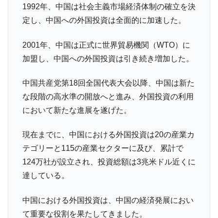
1992年、中国は社会主義市場経済体制の確立を決
在韓米国大使スティールが着韓！⇒ さっそ
『Money1』
定し、中国への外国投資は全面的に加速した。
く空港に詰めかけ「出て行け！」「極右勢力」のプラカー
ドを掲げる「在韓反米勢力」
2001年、中国は正式に世界貿易機関（WTO）に
韓国政府「2035年までに18.4GW規模のAIデ
『Money1』
加盟し、中国への外国投資は引き続き増加した。
ータセンター整備」⇒ だから無理だってば。
JPモルガン「韓国レバレッジETFの清算は
『Money1』
中国共産党第18回全国代表大会以降、中国は新た
ほぼ終わった」
な段階の高水準の開放へと進み、外国投資の利用
韓国『国民年金公団』株価暴落で200兆蒸
『Money1』
において新たな進展を遂げた。
発。
日本の誇る海洋資源調査船『白嶺』は先進技術の
Fact1
現在までに、中国における外国投資は20の産業カ
塊！
テゴリーと115の産業セクターに及び、累計で
夏の甲子園、優勝校を最も多く輩出している都道
Fact1
124万社が設立され、投資総額は3兆米ドル近くに
府県とは？
達している。
今話題の「楽天ライオンズ」とは？
Fact1
中国における外国投資は、中国の経済発展におい
奇跡の毛色「白毛馬」とは？
Fact1
て重要な役割を果たしてきました。