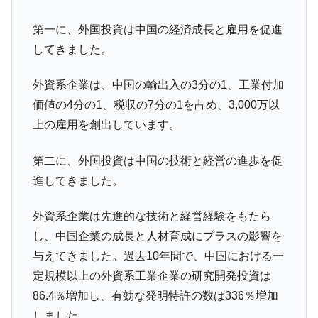
全て勝つといくら？ 競馬GI競走で勝利騎手がもら
Fact1
える賞金とは？
第一に、外国投資は中国の経済成長と雇用を促進
平成仮面ライダーの意外すぎるモチーフとは？
Fact1
してきました。
発表から2日で大崩壊、鳴かず飛ばずに終わりそう
Fact1
なスーパーリーグとは？
外資系企業は、中国の輸出入の3分の1、工業付加
日本人マスターズ挑戦の歴史。松山以前に最高位
Fact1
価値の4分の1、税収の7分の1を占め、3,000万以
だった選手とは？
上の雇用を創出しています。
甲子園通算本塁打、最多の清原に次いで多く打っ
Fact1
ている意外な選手とは？
第二に、外国投資は中国の技術と経営の進歩を促
進してきました。
セレクトセールの高額取引馬が稼いだ金額とは？
Fact1
外資系企業は先進的な技術と経営経験をもたら
し、中国企業の成長と人材育成にプラスの影響を
与えてきました。過去10年間で、中国における一
定規模以上の外資系工業企業の研究開発投資は
86.4％増加し、有効な発明特許の数は336％増加
しました。