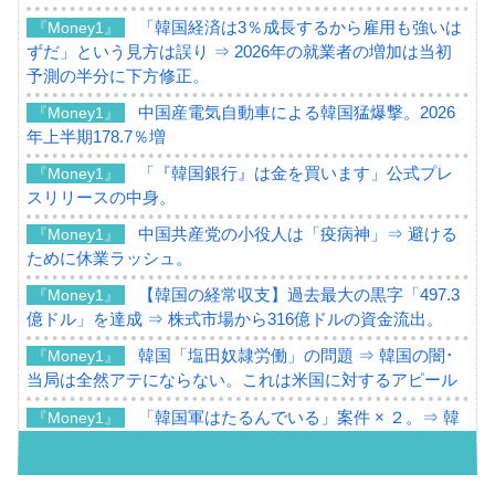
「韓国経済は3％成長するから雇用も強いは
『Money1』
ずだ」という見方は誤り ⇒ 2026年の就業者の増加は当初
予測の半分に下方修正。
中国産電気自動車による韓国猛爆撃。2026
『Money1』
年上半期178.7％増
「『韓国銀行』は金を買います」公式プレ
『Money1』
スリリースの中身。
中国共産党の小役人は「疫病神」⇒ 避ける
『Money1』
ために休業ラッシュ。
【韓国の経常収支】過去最大の黒字「497.3
『Money1』
億ドル」を達成 ⇒ 株式市場から316億ドルの資金流出。
韓国「塩田奴隷労働」の問題 ⇒ 韓国の闇･
『Money1』
当局は全然アテにならない。これは米国に対するアピール
「韓国軍はたるんでいる」案件 × ２。⇒ 韓
『Money1』
国軍をダメにする最強タッグ「李在明 + 安圭伯」
韓国メディアが「韓国政府と李在明が吊る
『Money1』