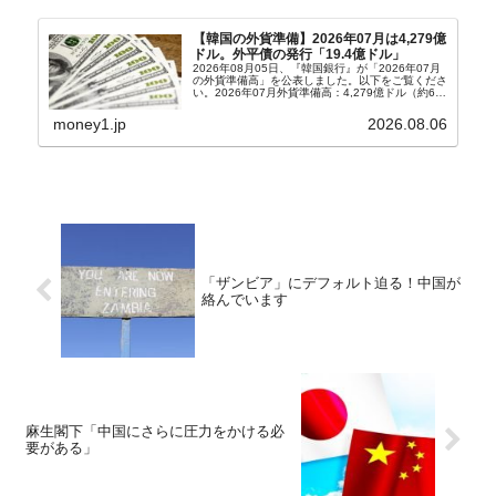
【韓国の外貨準備】2026年07月は4,279億
ドル。外平債の発行「19.4億ドル」
2026年08月05日、『韓国銀行』が「2026年07月
の外貨準備高」を公表しました。以下をご覧くださ
い。2026年07月外貨準備高：4,279億ドル（約67
兆4,456億円）※前月比：+6億ドル＜＜内訳＞＞
⇒Securities：3,80...
money1.jp
2026.08.06
「ザンビア」にデフォルト迫る！中国が
絡んでいます
麻生閣下「中国にさらに圧力をかける必
要がある」