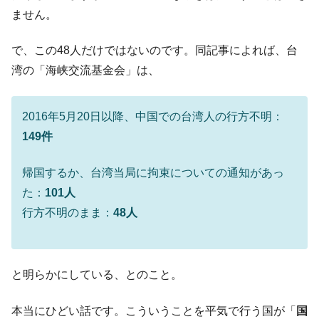
【対日本円】ウォン安が急進！ 日米の協調
『Money1』
ません。
に韓国がいっちょがみしたのでは。
韓国政府『BYD』車への補助金を全廃 ⇒ 実
『Money1』
で、この48人だけではないのです。同記事によれば、台
は韓国で『BYD』車は売れている。6カ月で対前年同期比
湾の「海峡交流基金会」は、
1.9倍！
在韓米国大使スティールが着韓！⇒ さっそ
『Money1』
2016年5月20日以降、中国での台湾人の行方不明：
く空港に詰めかけ「出て行け！」「極右勢力」のプラカー
ドを掲げる「在韓反米勢力」
149件
韓国政府「2035年までに18.4GW規模のAIデ
『Money1』
帰国するか、台湾当局に拘束についての通知があっ
ータセンター整備」⇒ だから無理だってば。
た：
101人
JPモルガン「韓国レバレッジETFの清算は
『Money1』
ほぼ終わった」
行方不明のまま：
48人
韓国『国民年金公団』株価暴落で200兆蒸
『Money1』
発。
と明らかにしている、とのこと。
韓国政府「ニセＫ-ブランドを通報しようキ
『Money1』
ャンペーン」⇒ あの名物教授も登場！
本当にひどい話です。こういうことを平気で行う国が「
国
韓国「橋が落ちました」⇒ 耐久性「なさす
『Money1』