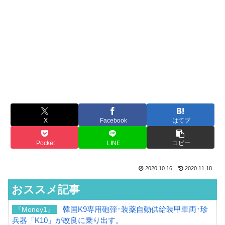
X
Facebook
はてブ
Pocket
LINE
コピー
2020.10.16
2020.11.18
おススメ記事
韓国K9専用砲弾･装薬自動供給装甲車両･珍
『Money1』
兵器「K10」が改良に乗り出す。