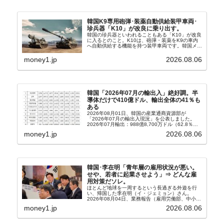
韓国K9専用砲弾･装薬自動供給装甲車両･
珍兵器「K10」が改良に乗り出す。
韓国の珍兵器といわれることもある「K10」が改良
に入るとのこと。K10は、砲弾・装薬をK9の車内
へ自動供給する機能を持つ装甲車両です。韓国メデ
ィア『Chosun Biz』が報じていますので、同記事
から以下に一部を引きます。2005年に初めて...
money1.jp
2026.08.06
韓国「2026年07月の輸出入」絶好調。半
導体だけで410億ドル、輸出全体の41％も
ある
2026年08月01日、韓国の産業通商資源部が
「2026年07月の輸出入現況」を公表しました。
2026年07月輸出：988億8,700万ドル（62.8％）
輸入：685億6,300万ドル（26.5％）貿易収支：
money1.jp
2026.08.06
303億2,400万ドル2026...
韓国･李在明「青年層の雇用状況が悪い。
せや、若者に起業させよう」⇒ どんな雇
用対策だソレ。
ほとんど地球を一周するという長過ぎる外遊を行
い、帰国した李在明（イ・ジェミョン）さん。
2026年08月04日、業務報告（雇用労働部、中小ベ
ンチャー企業部、公正取引委員会）を主催。この席
money1.jp
2026.08.06
上、韓国大統領に成りおおせた李在明（イ・ジェミ
ョン）さん...