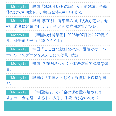
韓国「2026年07月の輸出入」絶好調。半導
『Money1』
体だけで410億ドル、輸出全体の41％もある
韓国･李在明「青年層の雇用状況が悪い。せ
『Money1』
や、若者に起業させよう」⇒ どんな雇用対策だソレ。
【韓国の外貨準備】2026年07月は4,279億ド
『Money1』
ル。外平債の発行「19.4億ドル」
韓国「ここは北朝鮮なのか。選管がサーバ
『Money1』
ーにウソのデータを入力したのは明白だ」
韓国･李在明さっそく不動産対策で浅薄な発
『Money1』
言。
韓国は「中国と同じく」投資に不適格な国
『Money1』
だ。
『韓国銀行』が「金の保有量を増やしま
『Money1』
す」⇒「金を経由するドル入手」手段ではないのか？
韓国･外為取引量「1日当たり1,214.4億ド
『Money1』
ル」まで拡大 ⇒ 海外資金の動きに強く左右される状態