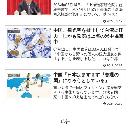
2024年02月14日、『上海链家研究院』は
報告書で、2024年01月の上海市の「新築
商業施設の取引」について、以下のよう
に書いています。新築商業施設取引件
2024.02.17
数：3,786件（対前四半期比：-44％）
（対前年同月比：-55％）取引額：290
中国、観光客を封止して台湾に圧
トピック
億...
力 しかも発表は上海の米中協議
中
07月31日、中国政府は08月01日付けで
「中国から台湾への個人の観光渡航を停
止する」と発表しました。これは台湾へ
の明らかな経済面からの圧力。そして
2019.08.01
2020年に予定されている総統選挙で再選
が有力になってきた蔡英文現総統への
中国「日本はますます『普通の
中国経済
「面当て」でもあり...
国』になろうとしている」
南シナ海で中国とフィリピンが船を衝突
させる事態となっています。無法者国
家・中国を抑え込まなければならないた
め、日本もアメリカ合衆国・オーストラ
2024.09.07
リアとの連携を強める方向で動いていま
す。この自由主義陣営国の動きに対し
て、中国英語版御用新聞『Gl...
広告