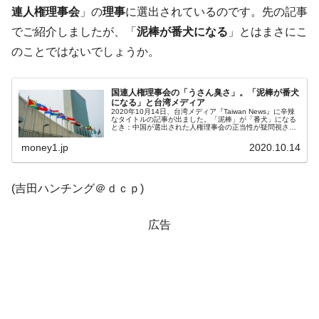
ぎ」では。
連人権理事会
」の
理事
に選出されているのです。先の記事
でご紹介しましたが、「
泥棒が番犬になる
」とはまさにこ
韓国鉄鋼最大手『POSCO』ズブズブ沈む。
『Money1』
営業利益80.2％も減少
のことではないでしょうか。
米国下院「韓国の公務員個人をターゲット
『Money1』
にぶん殴る法案」提出！⇒ クーパン問題は合衆国企業に対
国連人権理事会の「うさん臭さ」。「泥棒が番犬
になる」と台湾メディア
する差別。許してはおかぬ
2020年10月14日、台湾メディア『Taiwan News』に辛辣
なタイトルの記事が出ました。「泥棒」が「番犬」になる
韓国ボンクラ政策室長･金容範、株価暴落に
とき：中国が選出された人権理事会の正当性が疑問視され
『Money1』
るこれは、2020年10月13日に行われた「国連人権理事
他人事のような発言。
会」（UNH...
money1.jp
2020.10.14
韓国半導体『SKハイニックス』2026年2Qの
『Money1』
業績「史上最高益」当期純利益は前年同期比13.4倍に。
(吉田ハンチング＠ｄｃｐ)
韓国･加徳島新国際空港「またも暗礁」の危
『Money1』
機 ⇒ 10.7兆では損が出るからできない。
広告
【速報】韓国株式市場の暴落・本日07月29
『Money1』
日(水)もサイドカー・サーキットブレイカーの二段コンボ
発動！
IT産業は人を雇用する効果は低い。全産業の
『Money1』
半分未満しか雇用を生まない