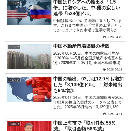
中国はロシアへの輸出を「1.5
トピック
倍」に増やした。中-露の寂しい
連帯「538億ドル」
中国は輸出について困難に直面していま
す。これまで中国が「世界の工場」とし
てかっぱいできた市場で退潮が明らかだ
からです。2023年04月13日に中国の海関
2023.04.22
総署（税関です）が公開したデータを見
てみると以下のようになっています。
中国不動産市場壊滅の構図
トピック
↑Googleの自...
2026年06月16日、中国の国家統計局が
「2026年1—5月份全国房地产市场基本情
况（2026年01～05月期 全国不動産市場の
基本状況）」を公表しました。毎度おな
2026.06.18
じみですが、中国の不動産市場の底なし
沼の現状を見てみましょう。一、不動産
中国の輸出、03月は12.9％も増加
トピック
開...
した「3,139億ドル」！ 対米輸出
も9％増加
2025年04月14日、中国の海関総署が2025
年03月の輸出入実績のデータを公表しま
した。2025年03月輸出：3,139億1,180万
ドル （+12.9％）輸入：2,112億6,930万
2025.04.14
ドル（-4.3％）貿易収支：1,026億4,250...
中国上海市で「取引件数 55％
中国経済
減」「取引金額 58％減」