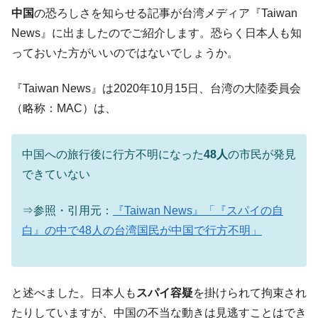
韓国･帰ってきた李在明。李在明を支持しな
中国
の恐ろしさを知らせる記事が台湾メディア『Taiwan
『Money1』
い「50.5％」に上昇
News』に出ましたのでご紹介します。恐らく日本人も知
韓国大統領府ボンクラ政策室長が告発され
『Money1』
っておいた方がいいのではないでしょうか。
た ⇒ 国家が行った恐るべき株価操作であり、空前の国政壟
断
『Taiwan News』は2020年10月15日、台湾の大陸委員会
韓国･警察職員が「丸刈りになって抗議活
『Money1』
（略称：MAC）は、
動」
中国だけが鉄鋼輸出を異常増加させる ⇒ 中
『Money1』
中国への旅行後に行方不明になった
48人
の市民が発見
国の過剰生産が世界を蝕む。
できていない
韓国製造業「半導体絶好調」のウラで他業
『Money1』
種は全般的「不調」⇒ PSIが示す現況は決して良くない。
⇒参照・引用元：
『Taiwan News』「『スパイの自
【米韓激突案件】韓国消費者院が『クーパ
『Money1』
白』の中で48人の台湾国民が中国で行方不明」
ン』1人当たり賠償10万ウォンを認定 ⇒ 総額3兆7,000億
韓国で猛暑。南東部では干ばつ
『Money1』
韓国型イージス搭載の次世代駆逐艦
『Money1』
と述べました。日本人も
スパイ容疑
を掛けられて拘束され
「KDDX」1番艦、2032年竣工と公示
たりしていますが、中国の不当な動きは見逃すことはでき