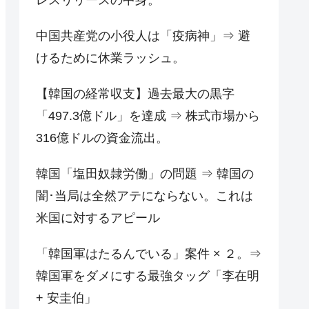
中国共産党の小役人は「疫病神」⇒ 避
けるために休業ラッシュ。
【韓国の経常収支】過去最大の黒字
「497.3億ドル」を達成 ⇒ 株式市場から
316億ドルの資金流出。
韓国「塩田奴隷労働」の問題 ⇒ 韓国の
闇･当局は全然アテにならない。これは
米国に対するアピール
「韓国軍はたるんでいる」案件 × ２。⇒
韓国軍をダメにする最強タッグ「李在明
+ 安圭伯」