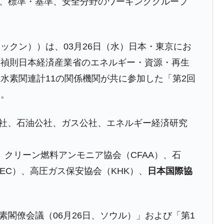
証、標準・基準、安全分野のワーキンググループ
がもらえる賞金とは？
ックン））は、03月26日（水）日本・東京にお
？
藤禎則日本経済産業省のエネルギー・資源・再生
水素関連計11の関係機関が共に参加した「第2回
りそうなスーパーリーグとは？
た。
高位だった選手とは？
打っている意外な選手とは？
力公社、石油公社、ガス公社、エネルギー経済研究
は？
、クリーン燃料アンモニア協会（CFAA）、石
EC）、高圧ガス保安協会（KHK）、
日本国際協
素閣僚会議（06月26日、ソウル）」および「第1