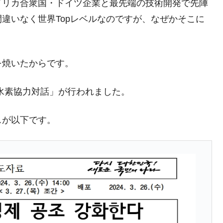
メリカ合衆国・ドイツ企業と最先端の技術開発で先陣
な国だ。
違いなく世界Topレベルなのですが、なぜかそこに
ます」⇒「金を経由するドル入手」手段ではないのか？
4億ドル」まで拡大 ⇒ 海外資金の動きに強く左右される状態
を焼いたからです。
ない「50.5％」に上昇
れた ⇒ 国家が行った恐るべき株価操作であり、空前の国政
長級水素協力対話」が行われました。
議活動」
スが以下です。
⇒ 中国の過剰生産が世界を蝕む。
業種は全般的「不調」⇒ PSIが示す現況は決して良くない。
ン』1人当たり賠償10万ウォンを認定 ⇒ 総額3兆7,000億
DX」1番艦、2032年竣工と公示