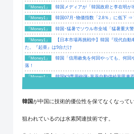
韓国メディアが「韓国政府と李在明が
『Money1』
韓国07月･物価指数「2.8％」に低下 
『Money1』
韓国･猛暑でソウル市全域「猛暑重大
『Money1』
【日本市場再挑戦中】韓国『現代自動車
『Money1』
た。『起亜』は9台だけ
韓国「信用赦免を何回やっても、何回や
『Money1』
落！
韓国K9専用砲弾･装薬自動供給装甲車両
『Money1』
韓国「2026年07月の輸出入」絶好調
『Money1』
韓国･李在明「青年層の雇用状況が悪い
『Money1』
韓国
が中国に技術的優位性を保てなくなって
【韓国の外貨準備】2026年07月は4,2
『Money1』
狙われているのは水素関連技術です。
韓国「ここは北朝鮮なのか。選管がサ
『Money1』
韓国･李在明さっそく不動産対策で浅
『Money1』