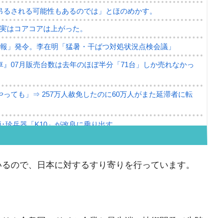
吊るされる可能性もあるのでは」とほのめかす。
⇒ 実はコアコアは上がった。
警報」発令。李在明「猛暑・干ばつ対処状況点検会議」
』07月販売台数は去年のほぼ半分「71台」しか売れなかっ
っても」⇒ 257万人赦免したのに60万人がまた延滞者に転
･珍兵器「K10」が改良に乗り出す。
。半導体だけで410億ドル、輸出全体の41％もある
。せや、若者に起業させよう」⇒ どんな雇用対策だソレ。
いるので、日本に対するすり寄りを行っています。
79億ドル。外平債の発行「19.4億ドル」
ーバーにウソのデータを入力したのは明白だ」
薄な発言。