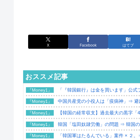
X
Facebook
はてブ
おススメ記事
「『韓国銀行』は金を買います」公式
『Money1』
中国共産党の小役人は「疫病神」⇒ 避
『Money1』
【韓国の経常収支】過去最大の黒字「49
『Money1』
韓国「塩田奴隷労働」の問題 ⇒ 韓国
『Money1』
「韓国軍はたるんでいる」案件 × ２。
『Money1』