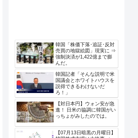
韓国「株価下落･追証･反対
売買の地獄絵図」現実に ⇒
強制決済が1,422億まで膨
んだ。
韓国記者「そんな説明で米
国議会とホワイトハウスを
説得できるわけないだ
ろ！」
【対日本円】ウォン安が急
進！ 日米の協調に韓国がい
っちょがみしたのでは。
【07月13日暗黒の月曜日】