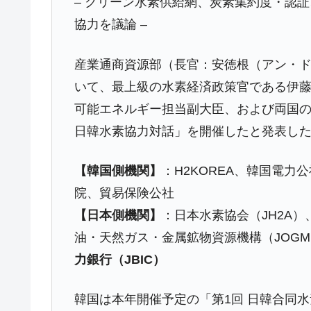
– クリーン水素供給網、炭素集約度・認
今話題の「楽天ライオンズ」とは？
Fact1
協力を議論 –
奇跡の毛色「白毛馬」とは？
Fact1
全て勝つといくら？ 競馬GI競走で勝利騎手
Fact1
産業通商資源部（長官：安徳根（アン・ド
平成仮面ライダーの意外すぎるモチーフとは
Fact1
いて、最上級の水素経済政策官である伊
可能エネルギー担当副大臣、および両国の
発表から2日で大崩壊、鳴かず飛ばずに終わ
Fact1
日韓水素協力対話」を開催したと発表し
日本人マスターズ挑戦の歴史。松山以前に最
Fact1
甲子園通算本塁打、最多の清原に次いで多く
Fact1
【韓国側機関】
：H2KOREA、韓国電
セレクトセールの高額取引馬が稼いだ金額と
Fact1
院、貿易保険公社
【日本側機関】
：日本水素協会（JH2A）
油・天然ガス・金属鉱物資源機構（JOGM
力銀行（JBIC）
韓国は本年開催予定の「第1回 日韓合同水