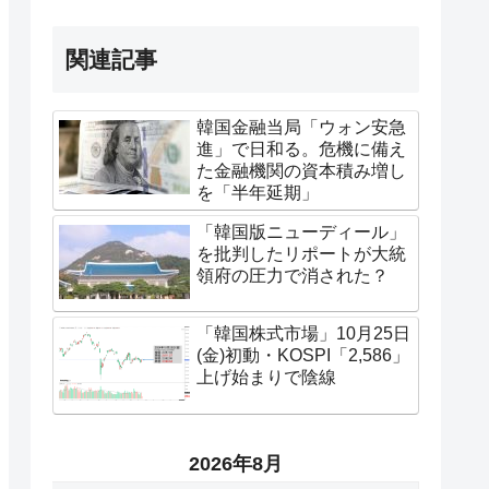
関連記事
韓国金融当局「ウォン安急
進」で日和る。危機に備え
た金融機関の資本積み増し
を「半年延期」
「韓国版ニューディール」
を批判したリポートが大統
領府の圧力で消された？
「韓国株式市場」10月25日
(金)初動・KOSPI「2,586」
上げ始まりで陰線
2026年8月