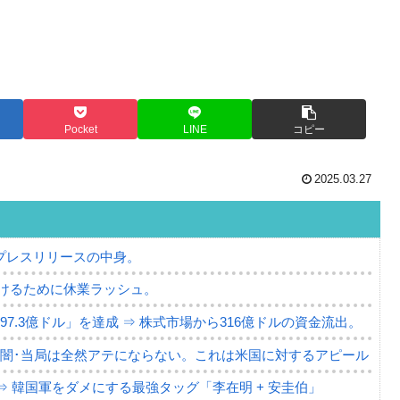
Pocket
LINE
コピー
2025.03.27
プレスリリースの中身。
けるために休業ラッシュ。
7.3億ドル」を達成 ⇒ 株式市場から316億ドルの資金流出。
の闇･当局は全然アテにならない。これは米国に対するアピール
⇒ 韓国軍をダメにする最強タッグ「李在明 + 安圭伯」