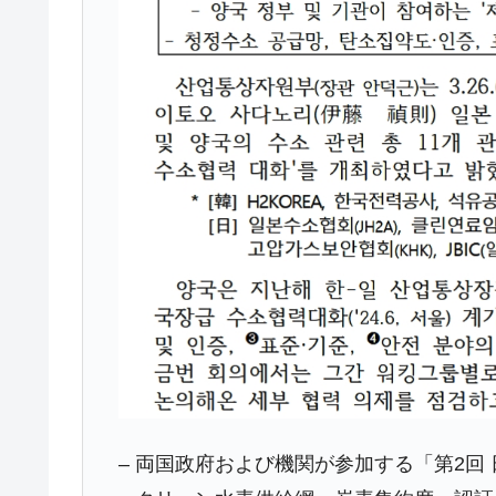
【対日本円】ウォン安が急進！ 日米
『Money1』
韓国政府『BYD』車への補助金を全廃 
『Money1』
1.9倍！
在韓米国大使スティールが着韓！⇒ 
『Money1』
ドを掲げる「在韓反米勢力」
韓国政府「2035年までに18.4GW規
『Money1』
JPモルガン「韓国レバレッジETFの
『Money1』
韓国『国民年金公団』株価暴落で200
『Money1』
韓国政府「ニセＫ-ブランドを通報しよ
『Money1』
韓国「橋が落ちました」⇒ 耐久性「な
『Money1』
韓国鉄鋼最大手『POSCO』ズブズブ沈
『Money1』
日本の誇る海洋資源調査船『白嶺』は先進技
Fact1
– 両国政府および機関が参加する「第2回
夏の甲子園、優勝校を最も多く輩出している
Fact1