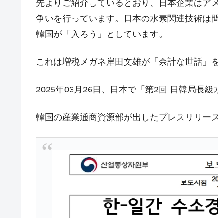
先よりご紹介しているとおり、日本企業はア
韓国は「中国と同じく」投資に不適格
『Money1』
争いを行っています。日本の水素関連技術は間
『韓国銀行』が「金の保有量を増やし
『Money1』
韓国が「入ろう」としています。
韓国･外為取引量「1日当たり1,214.
『Money1』
これは増税メガネ岸田文雄が「余計な世話」
韓国･帰ってきた李在明。李在明を支持し
『Money1』
韓国大統領府ボンクラ政策室長が告発さ
『Money1』
2025年03月26日、日本で「第2回 日韓局
壟断
韓国･警察職員が「丸刈りになって抗
『Money1』
韓国の産業通商資源部が出したプレスリリー
中国だけが鉄鋼輸出を異常増加させる 
『Money1』
韓国製造業「半導体絶好調」のウラで他
『Money1』
【米韓激突案件】韓国消費者院が『クーパ
『Money1』
韓国で猛暑。南東部では干ばつ
『Money1』
韓国型イージス搭載の次世代駆逐艦「KD
『Money1』