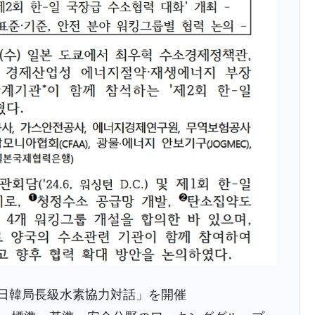
の協調に韓国がいっちょがみしたのでは。
⇒ 実は韓国で『BYD』車は売れている。6カ月で対前年同期比
さっそく空港に詰めかけ「出て行け！」「極右勢力」のプラカー
模のAIデータセンター整備」⇒ だから無理だってば。
清算はほぼ終わった」
兆蒸発。
うキャンペーン」⇒ あの名物教授も登場！
さすぎ」では。
む。営業利益80.2％も減少
術の塊！
 日韓局長級水素協力対話」を開催
都道府県とは？