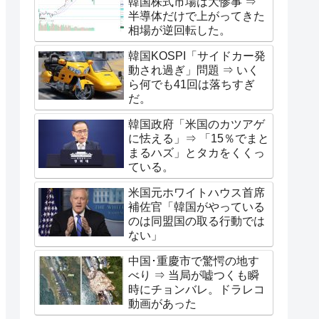
韓国株式市場は大惨事 ⇒
半導体だけで上がってきた
相場が逆回転した。
韓国KOSPI「サイドカー発
動され過ぎ」問題 ⇒ いく
ら何でも41回は落ちすぎ
だ。
韓国政府「米国のカツアゲ
に怯える」⇒ 「15％でまと
まるハズ」とタカをくくっ
ている。
米国元ホワイトハウス首席
補佐官「韓国がやっている
のは同盟国の取る行動では
ない」
中国･重慶市で驚愕の地す
べり ⇒ 当局が嘘つくも瞬
時にチョンバレ。ドラレコ
動画があった