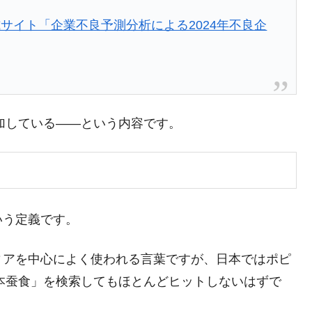
暴落に他人事のような発言。
サイト「企業不良予測分析による2024年不良企
年2Qの業績「史上最高益」当期純利益は前年同期比13.4倍に。
危機 ⇒ 10.7兆では損が出るからできない。
月29日(水)もサイドカー・サーキットブレイカーの二段コンボ
加している――という内容です。
産業の半分未満しか雇用を生まない
したのは政界の責任だ」
い結果に。
』純借入金が約8兆。信用格付け「ネガティブ」にダウン
いう定義です。
トブレイカーも発動！ 半導体2銘柄の暴落
ィアを中心によく使われる言葉ですが、日本ではポピ
！
資本蚕食」を検索してもほとんどヒットしないはずで
術の塊！