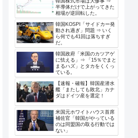
韓国株式市場は大惨事 ⇒
半導体だけで上がってきた
相場が逆回転した。
韓国KOSPI「サイドカー発
動され過ぎ」問題 ⇒ いく
ら何でも41回は落ちすぎ
だ。
韓国政府「米国のカツアゲ
に怯える」⇒ 「15％でまと
まるハズ」とタカをくくっ
ている。
【速報・確報】韓国産潜水
艦「またしても敗北」カナ
ダはドイツ産を選定！
米国元ホワイトハウス首席
補佐官「韓国がやっている
のは同盟国の取る行動では
ない」