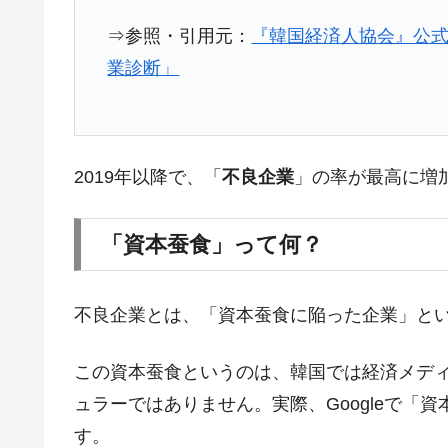
韓国ボンクラ政策室長･金容範、株価
『Money1』
⇒参照・引用元：
『韓国経済人協会』公式
韓国半導体『SKハイニックス』2026
『Money1』
業診断」
韓国･加徳島新国際空港「またも暗礁」の
『Money1』
【速報】韓国株式市場の暴落・本日07
『Money1』
発動！
2019年以降で、「
不良企業
」の率が最高に増
IT産業は人を雇用する効果は低い。全
『Money1』
韓国「株式市場が賭博場のように変質
『Money1』
「資本蚕食」って何？
韓国「2026年1Q 資金循環統計」面白
『Money1』
韓国化学企業最大手『ロッテケミカル
『Money1』
不良企業とは、「資本蚕食に陥った企業」と
韓国株式市場･暗黒の火曜日。サーキッ
『Money1』
この資本蚕食というのは、韓国では経済メデ
韓国･カードローン金利「15％」突破
『Money1』
ュラーではありません。実際、Googleで「
日本の誇る海洋資源調査船『白嶺』は先進技
Fact1
す。