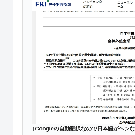
【対日本円】ウォン安が急進！ 日米
『Money1』
韓国政府『BYD』車への補助金を全廃 
『Money1』
1.9倍！
在韓米国大使スティールが着韓！⇒ 
『Money1』
ドを掲げる「在韓反米勢力」
韓国政府「2035年までに18.4GW規
『Money1』
JPモルガン「韓国レバレッジETFの
『Money1』
韓国『国民年金公団』株価暴落で200
『Money1』
韓国政府「ニセＫ-ブランドを通報しよ
『Money1』
韓国「橋が落ちました」⇒ 耐久性「な
『Money1』
韓国鉄鋼最大手『POSCO』ズブズブ沈
『Money1』
米国下院「韓国の公務員個人をターゲ
『Money1』
↑Googleの自動翻訳なので日本語がヘ
する差別。許してはおかぬ