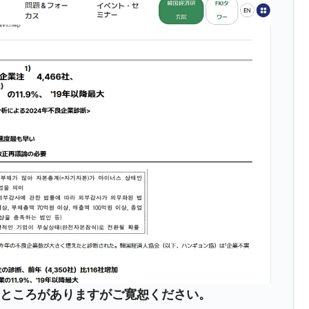
の協調に韓国がいっちょがみしたのでは。
⇒ 実は韓国で『BYD』車は売れている。6カ月で対前年同期比
さっそく空港に詰めかけ「出て行け！」「極右勢力」のプラカー
模のAIデータセンター整備」⇒ だから無理だってば。
清算はほぼ終わった」
兆蒸発。
うキャンペーン」⇒ あの名物教授も登場！
さすぎ」では。
む。営業利益80.2％も減少
ットにぶん殴る法案」提出！⇒ クーパン問題は合衆国企業に対
ンなところがありますがご寛恕ください。