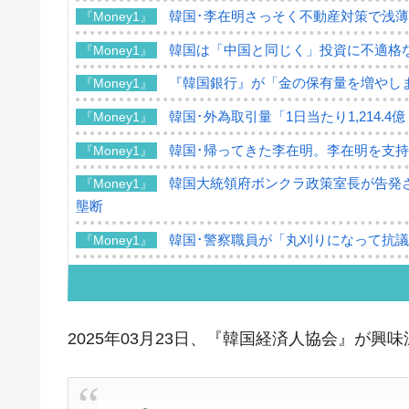
韓国･李在明さっそく不動産対策で浅
『Money1』
韓国は「中国と同じく」投資に不適格
『Money1』
『韓国銀行』が「金の保有量を増やし
『Money1』
韓国･外為取引量「1日当たり1,214.
『Money1』
韓国･帰ってきた李在明。李在明を支持し
『Money1』
韓国大統領府ボンクラ政策室長が告発さ
『Money1』
壟断
韓国･警察職員が「丸刈りになって抗
『Money1』
中国だけが鉄鋼輸出を異常増加させる 
『Money1』
韓国製造業「半導体絶好調」のウラで他
『Money1』
2025年03月23日、『韓国経済人協会』が
【米韓激突案件】韓国消費者院が『クーパ
『Money1』
韓国で猛暑。南東部では干ばつ
『Money1』
韓国型イージス搭載の次世代駆逐艦「KD
『Money1』