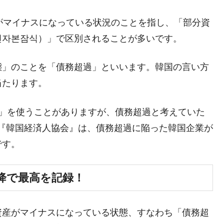
都道府県とは？
がマイナスになっている状況のことを指し、「部分資
전자본잠식）」で区別されることが多いです。
がもらえる賞金とは？
態」のことを「債務超過」といいます。韓国の言い方
？
当たります。
りそうなスーパーリーグとは？
蚕食」を使うことがありますが、債務超過と考えていた
高位だった選手とは？
『韓国経済人協会』は、債務超過に陥った韓国企業が
打っている意外な選手とは？
です。
は？
以降で最高を記録！
資産がマイナスになっている状態、すなわち「債務超