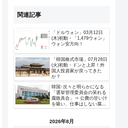
関連記事
「ドルウォン」03月12日
(木)初動・「1,479ウォン」
ウォン安方向！
「韓国株式市場」07月28日
(火)初動・ドンと上昇！外
国人投資家が戻ってきた
か？
韓国･次々と明らかになる
「選挙管理委員会の呆れる
腐敗具合」⇒ 公費の甘い汁
を吸い、仕事はしない腐り
きった組織だった。
2026年8月