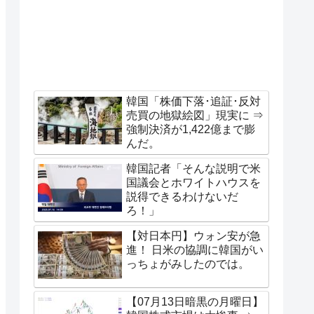
韓国「株価下落･追証･反対
売買の地獄絵図」現実に ⇒
強制決済が1,422億まで膨
んだ。
韓国記者「そんな説明で米
国議会とホワイトハウスを
説得できるわけないだ
ろ！」
【対日本円】ウォン安が急
進！ 日米の協調に韓国がい
っちょがみしたのでは。
【07月13日暗黒の月曜日】