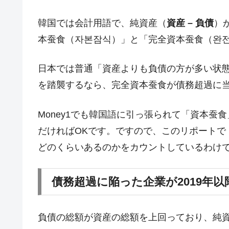
夏の甲子園、優勝校を最も多く輩出している
Fact1
今話題の「楽天ライオンズ」とは？
韓国では会計用語で、純資産（
資産 – 負債
）
Fact1
本蚕食（자본잠식）」と「完全資本蚕食（완
奇跡の毛色「白毛馬」とは？
Fact1
全て勝つといくら？ 競馬GI競走で勝利騎手
Fact1
日本では普通「資産よりも負債の方が多い状
平成仮面ライダーの意外すぎるモチーフとは
Fact1
を踏襲するなら、完全資本蚕食が債務超過に
発表から2日で大崩壊、鳴かず飛ばずに終わ
Fact1
Money1でも韓国語に引っ張られて「資本
日本人マスターズ挑戦の歴史。松山以前に最
Fact1
だければOKです。ですので、このリポートで
甲子園通算本塁打、最多の清原に次いで多く
Fact1
どのくらいあるのかをカウントしているわけ
セレクトセールの高額取引馬が稼いだ金額と
Fact1
債務超過に陥った企業が2019年
負債の総額が資産の総額を上回っており、純