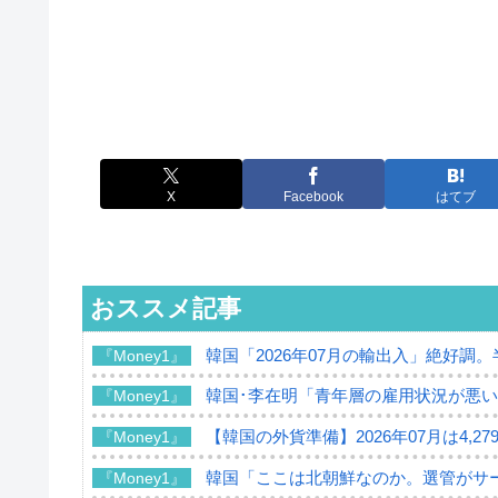
X
Facebook
はてブ
おススメ記事
韓国「2026年07月の輸出入」絶好調
『Money1』
韓国･李在明「青年層の雇用状況が悪い
『Money1』
【韓国の外貨準備】2026年07月は4,2
『Money1』
韓国「ここは北朝鮮なのか。選管がサ
『Money1』