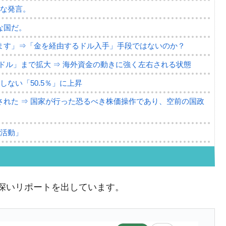
薄な発言。
な国だ。
ます」⇒「金を経由するドル入手」手段ではないのか？
4億ドル」まで拡大 ⇒ 海外資金の動きに強く左右される状態
ない「50.5％」に上昇
れた ⇒ 国家が行った恐るべき株価操作であり、空前の国政
議活動」
⇒ 中国の過剰生産が世界を蝕む。
業種は全般的「不調」⇒ PSIが示す現況は決して良くない。
興味深いリポートを出しています。
ン』1人当たり賠償10万ウォンを認定 ⇒ 総額3兆7,000億
DX」1番艦、2032年竣工と公示