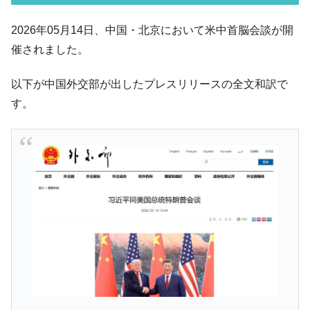
ル」まで拡大 ⇒ 海外資金の動きに強く左右される状態
韓国･帰ってきた李在明。李在明を支持しな
2026年05月14日、中国・北京において米中首脳会談が開
『Money1』
い「50.5％」に上昇
催されました。
韓国大統領府ボンクラ政策室長が告発され
『Money1』
た ⇒ 国家が行った恐るべき株価操作であり、空前の国政壟
以下が中国外交部が出したプレスリリースの全文和訳で
断
す。
韓国･警察職員が「丸刈りになって抗議活
『Money1』
動」
中国だけが鉄鋼輸出を異常増加させる ⇒ 中
『Money1』
国の過剰生産が世界を蝕む。
韓国製造業「半導体絶好調」のウラで他業
『Money1』
種は全般的「不調」⇒ PSIが示す現況は決して良くない。
【米韓激突案件】韓国消費者院が『クーパ
『Money1』
ン』1人当たり賠償10万ウォンを認定 ⇒ 総額3兆7,000億
韓国で猛暑。南東部では干ばつ
『Money1』
韓国型イージス搭載の次世代駆逐艦
『Money1』