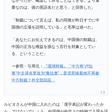
なかったが、確認してみることはできる。より重
要なのは、彼の英語名だと思う」と回答した。
「制裁について言えば、私の同僚が昨日すでに中
国側の立場を説明している」と毛寧は述べた。
「あなたにお伝えできるのは、中国側の制裁は、
中国の正当な権益を損なう言行を対象としてい
る、ということだ」
⇒参照・引用元：
『環球時報』「中方将“卢比
奥”中文译名更改为“鲁比奥”，是否意味着他不再被
中方制裁？外交部回应」
ルビオさんが中国に入れたのは「漢字表記が変わったか
ら」ではないでしょう。中国側が外交上の特例で入国を認