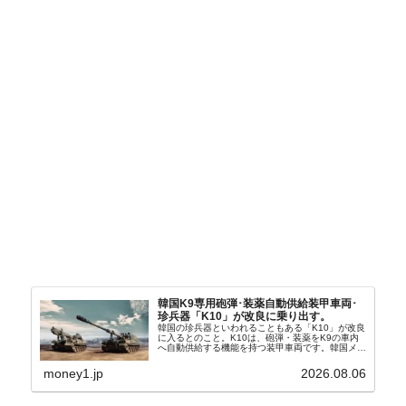
韓国K9専用砲弾･装薬自動供給装甲車両･
珍兵器「K10」が改良に乗り出す。
韓国の珍兵器といわれることもある「K10」が改良
に入るとのこと。K10は、砲弾・装薬をK9の車内
へ自動供給する機能を持つ装甲車両です。韓国メデ
ィア『Chosun Biz』が報じていますので、同記事
から以下に一部を引きます。2005年に初めて...
money1.jp
2026.08.06