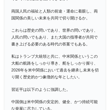
韓国「橋が落ちました」⇒ 耐久性「なさす
『Money1』
ぎ」では。
両国人民の福祉と人類の前途・運命に着眼し、両
国関係の美しい未来を共同で切り開けるか。
韓国鉄鋼最大手『POSCO』ズブズブ沈む。
『Money1』
営業利益80.2％も減少
これらは歴史の問いであり、世界の問いであり、
米国下院「韓国の公務員個人をターゲット
『Money1』
にぶん殴る法案」提出！⇒ クーパン問題は合衆国企業に対
人民の問いでもあり、また大国の指導者が共同で
する差別。許してはおかぬ
書き上げる必要のある時代の答案でもある。
韓国ボンクラ政策室長･金容範、株価暴落に
『Money1』
他人事のような発言。
私はトランプ大統領と共に、中米関係というこの
大船の航路をしっかり導き、舵をしっかり握り、
韓国半導体『SKハイニックス』2026年2Qの
『Money1』
業績「史上最高益」当期純利益は前年同期比13.4倍に。
2026年を米中関係において過去を継承し未来を切
り開く歴史的かつ象徴的な年としたい。
韓国･加徳島新国際空港「またも暗礁」の危
『Money1』
機 ⇒ 10.7兆では損が出るからできない。
習近平は以下のように強調した。
【速報】韓国株式市場の暴落・本日07月29
『Money1』
日(水)もサイドカー・サーキットブレイカーの二段コンボ
中国側は米中関係の安定的、健全、かつ持続可能
発動！
な発展に尽力している。