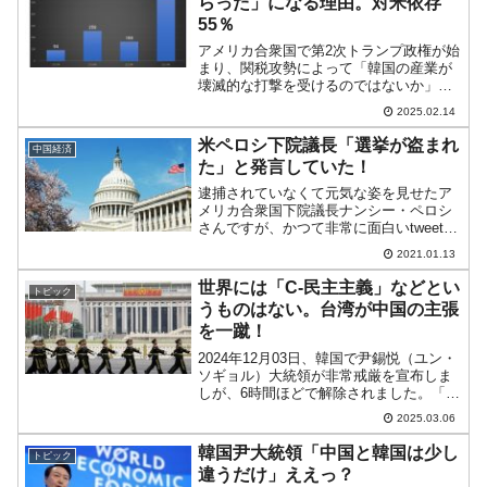
らった」になる理由。対米依存
55％
アメリカ合衆国で第2次トランプ政権が始
まり、関税攻勢によって「韓国の産業が
壊滅的な打撃を受けるのではないか」と
の懸念が浮上しています。この予測は
2025.02.14
（このまま進めば）間違ってはいませ
ん。上掲記事でご紹介したとおり、鉄
米ペロシ下院議長「選挙が盗まれ
中国経済
鋼、加えて自動車と半導体が打...
た」と発言していた！
逮捕されていなくて元気な姿を見せたア
メリカ合衆国下院議長ナンシー・ペロシ
さんですが、かつて非常に面白いtweetを
行なっていたことが分かりました。以下
2021.01.13
のペロシさんのかつてのtweetをご覧くだ
さい。Our election was hija...
世界には「C-民主主義」などとい
トピック
うものはない。台湾が中国の主張
を一蹴！
2024年12月03日、韓国で尹錫悦（ユン・
ソギョル）大統領が非常戒厳を宣布しま
しが、6時間ほどで解除されました。「韓
国の成熟した民主主義」「日本も韓国の
2025.03.06
民主主義をうらやんでいる」などと誇っ
ていましたが、なんのことはない尹錫悦
韓国尹大統領「中国と韓国は少し
トピック
（ユン・ソギョ...
違うだけ」ええっ？