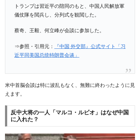
トランプは習近平の陪同のもと、中国人民解放軍
儀仗隊を閲兵し、分列式を観閲した。
蔡奇、王毅、何立峰が会談に参加した。
⇒参照・引用元：
『中国 外交部』公式サイト「习
近平同美国总统特朗普会谈」
米中首脳会談は特に波乱もなく、無難に終わったように見
えます。
反中大将の一人「マルコ・ルビオ」はなぜ中国
に入れた？