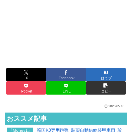
X
Facebook
はてブ
Pocket
LINE
コピー
2026.05.16
おススメ記事
韓国K9専用砲弾･装薬自動供給装甲車両･珍
『Money1』