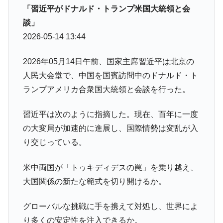
「KDDX」1番艦、2032年竣工と公示
「習近平がドナルド・トランプ米国大統領と会
【対日本円】ウォン安が急進！ 日米の協調
『Money1』
談」
に韓国がいっちょがみしたのでは。
2026-05-14 13:44
韓国政府『BYD』車への補助金を全廃 ⇒ 実
『Money1』
は韓国で『BYD』車は売れている。6カ月で対前年同期比
2026年05月14日午前、国家主席習近平は北京の
1.9倍！
人民大会堂で、中国を国賓訪問中のドナルド・ト
在韓米国大使スティールが着韓！⇒ さっそ
『Money1』
ランプアメリカ合衆国大統領と会談を行った。
く空港に詰めかけ「出て行け！」「極右勢力」のプラカー
ドを掲げる「在韓反米勢力」
習近平は次のように指摘した。現在、百年に一度
韓国政府「2035年までに18.4GW規模のAIデ
『Money1』
の大変局が加速的に進展し、国際情勢は変乱が入
ータセンター整備」⇒ だから無理だってば。
り交じっている。
JPモルガン「韓国レバレッジETFの清算は
『Money1』
ほぼ終わった」
米中両国が「トゥキディデスの罠」を乗り越え、
韓国『国民年金公団』株価暴落で200兆蒸
『Money1』
大国関係の新たな範式を切り開けるか。
発。
韓国政府「ニセＫ-ブランドを通報しようキ
『Money1』
グローバルな挑戦に手を携えて対処し、世界によ
ャンペーン」⇒ あの名物教授も登場！
り多くの安定性を注入できるか。