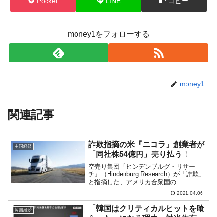
Pocket
LINE
コピー
money1をフォローする
money1
関連記事
詐欺指摘の米『ニコラ』創業者が
中国経済
「同社株54億円」売り払う！
空売り集団『ヒンデンブルグ・リサー
チ』（Hindenburg Research）が「詐欺」
と指摘した、アメリカ合衆国の
『Nikola（ニコラ）』。燃料電池トラッ
2021.04.06
クを製造するという触れ込みだったので
すが、先にご紹介したとおり、創業者で
「韓国はクリティカルヒットを喰
韓国経済
もあるT...