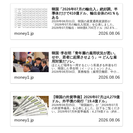
韓国「2026年07月の輸出入」絶好調。半
導体だけで410億ドル、輸出全体の41％も
ある
2026年08月01日、韓国の産業通商資源部が
「2026年07月の輸出入現況」を公表しました。
2026年07月輸出：988億8,700万ドル（62.8％）
輸入：685億6,300万ドル（26.5％）貿易収支：
money1.jp
2026.08.06
303億2,400万ドル2026...
韓国･李在明「青年層の雇用状況が悪い。
せや、若者に起業させよう」⇒ どんな雇
用対策だソレ。
ほとんど地球を一周するという長過ぎる外遊を行
い、帰国した李在明（イ・ジェミョン）さん。
2026年08月04日、業務報告（雇用労働部、中小ベ
ンチャー企業部、公正取引委員会）を主催。この席
money1.jp
2026.08.06
上、韓国大統領に成りおおせた李在明（イ・ジェミ
ョン）さん...
【韓国の外貨準備】2026年07月は4,279億
ドル。外平債の発行「19.4億ドル」
2026年08月05日、『韓国銀行』が「2026年07月
の外貨準備高」を公表しました。以下をご覧くださ
い。2026年07月外貨準備高：4,279億ドル（約67
兆4,456億円）※前月比：+6億ドル＜＜内訳＞＞
⇒Securities：3,80...
money1.jp
2026.08.06