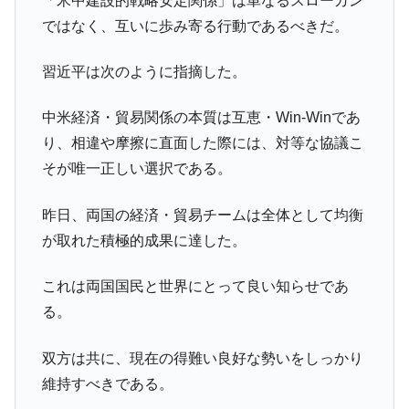
「米中建設的戦略安定関係」は単なるスローガン
全て勝つといくら？ 競馬GI競走で勝利騎手がもら
Fact1
える賞金とは？
ではなく、互いに歩み寄る行動であるべきだ。
平成仮面ライダーの意外すぎるモチーフとは？
Fact1
習近平は次のように指摘した。
発表から2日で大崩壊、鳴かず飛ばずに終わりそう
Fact1
なスーパーリーグとは？
中米経済・貿易関係の本質は互恵・Win-Winであ
日本人マスターズ挑戦の歴史。松山以前に最高位
Fact1
り、相違や摩擦に直面した際には、対等な協議こ
だった選手とは？
そが唯一正しい選択である。
甲子園通算本塁打、最多の清原に次いで多く打っ
Fact1
ている意外な選手とは？
昨日、両国の経済・貿易チームは全体として均衡
セレクトセールの高額取引馬が稼いだ金額とは？
Fact1
が取れた積極的成果に達した。
これは両国国民と世界にとって良い知らせであ
る。
双方は共に、現在の得難い良好な勢いをしっかり
維持すべきである。