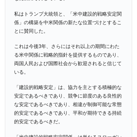
IT産業は人を雇用する効果は低い。全産業の
『Money1』
半分未満しか雇用を生まない
私はトランプ大統領と、「米中建設的戦略安定関
韓国「株式市場が賭博場のように変質した
『Money1』
係」の構築を中米関係の新たな位置づけとするこ
のは政界の責任だ」
とに賛同した。
韓国「2026年1Q 資金循環統計」面白い結果
『Money1』
に。
これは今後3年、さらにはそれ以上の期間にわた
韓国化学企業最大手『ロッテケミカル』純
『Money1』
る米中関係に戦略的指針を提供するものであり、
借入金が約8兆。信用格付け「ネガティブ」にダウン
両国人民および国際社会から歓迎されると信じて
韓国株式市場･暗黒の火曜日。サーキットブ
『Money1』
いる。
レイカーも発動！ 半導体2銘柄の暴落
日本の誇る海洋資源調査船『白嶺』は先進技術の
Fact1
「建設的戦略安定」は、協力を主とする積極的な
塊！
安定であるべきであり、競争に節度のある良性的
夏の甲子園、優勝校を最も多く輩出している都道
Fact1
な安定であるべきであり、相違が制御可能な常態
府県とは？
的安定であるべきであり、平和が期待できる持続
今話題の「楽天ライオンズ」とは？
Fact1
的安定であるべきだ。
奇跡の毛色「白毛馬」とは？
Fact1