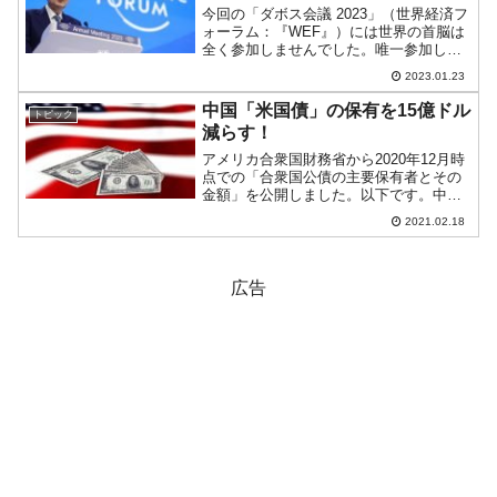
今回の「ダボス会議 2023」（世界経済フ
ォーラム：『WEF』）には世界の首脳は
全く参加しませんでした。唯一参加した
のが韓国の尹錫悦（ユン・ソギョル）大
2023.01.23
統領です。先にご紹介したとおり、なか
なかご機嫌なご様子だったのですが、非
中国「米国債」の保有を15億ドル
トピック
常に興味深い発言...
減らす！
アメリカ合衆国財務省から2020年12月時
点での「合衆国公債の主要保有者とその
金額」を公開しました。以下です。中国
は「1兆615億ドル」を保有しており、11
2021.02.18
月時点「1兆630億ドル」から「15億ド
ル」減らしました。2019年11月から
202...
広告