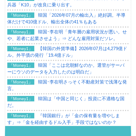
兵器「K10」が改良に乗り出す。
韓国「2026年07月の輸出入」絶好調。半導
『Money1』
体だけで410億ドル、輸出全体の41％もある
韓国･李在明「青年層の雇用状況が悪い。せ
『Money1』
や、若者に起業させよう」⇒ どんな雇用対策だソレ。
【韓国の外貨準備】2026年07月は4,279億ド
『Money1』
ル。外平債の発行「19.4億ドル」
韓国「ここは北朝鮮なのか。選管がサーバ
『Money1』
ーにウソのデータを入力したのは明白だ」
韓国･李在明さっそく不動産対策で浅薄な発
『Money1』
言。
韓国は「中国と同じく」投資に不適格な国
『Money1』
だ。
『韓国銀行』が「金の保有量を増やしま
『Money1』
す」⇒「金を経由するドル入手」手段ではないのか？
韓国･外為取引量「1日当たり1,214.4億ド
『Money1』