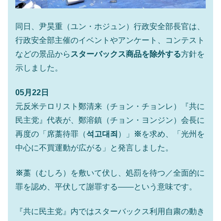
同日、尹昊重（ユン・ホジュン）行政安全部長官は、
行政安全部主催のイベントやアンケート、コンテスト
などの景品から
スターバックス商品を除外する
方針を
示しました。
05月22日
元反米テロリスト鄭清来（チョン・チョンレ）『共に
民主党』代表が、鄭溶鎮（チョン・ヨンジン）会長に
再度の「席藁待罪（
석고대죄
）」
※
を求め、「光州を
中心に不買運動が広がる」と発言しました。
※
藁（むしろ）を敷いて伏し、処罰を待つ／全面的に
罪を認め、平伏して謝罪する――という意味です。
『共に民主党』内ではスターバックス利用自粛の動き