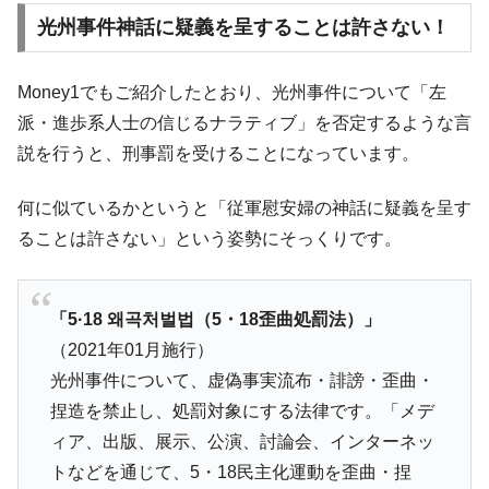
光州事件神話に疑義を呈することは許さない！
Money1でもご紹介したとおり、光州事件について「左
派・進歩系人士の信じるナラティブ」を否定するような言
説を行うと、刑事罰を受けることになっています。
何に似ているかというと「従軍慰安婦の神話に疑義を呈す
ることは許さない」という姿勢にそっくりです。
「5·18 왜곡처벌법（5・18歪曲処罰法）」
（2021年01月施行）
光州事件について、虚偽事実流布・誹謗・歪曲・
捏造を禁止し、処罰対象にする法律です。「メデ
ィア、出版、展示、公演、討論会、インターネッ
トなどを通じて、5・18民主化運動を歪曲・捏