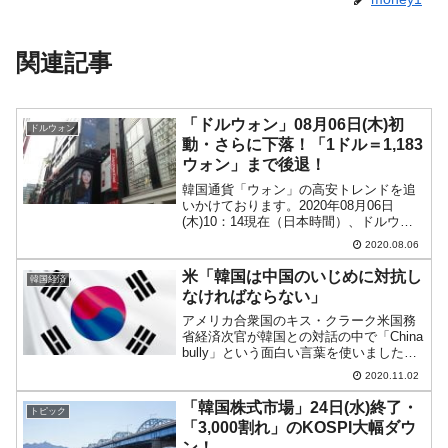
関連記事
「ドルウォン」08月06日(木)初
ドルウォン
動・さらに下落！「1ドル＝1,183
ウォン」まで後退！
韓国通貨「ウォン」の高安トレンドを追
いかけております。2020年08月06日
(木)10：14現在（日本時間）、ドルウォ
ンチャートは以下のようになっています
2020.08.06
（チャートは『Investing.com』より引
用：以下同）。本日も陰線でウォン高方
米「韓国は中国のいじめに対抗し
韓国経済
向...
なければならない」
アメリカ合衆国のキス・クラーク米国務
省経済次官が韓国との対話の中で「China
bully」という面白い言葉を使いました。
「bully」は「いじめっ子」という意味で
2020.11.02
す。韓国はこれに対抗しなければならな
い、というのです。合衆国と中国の間で
「韓国株式市場」24日(水)終了・
トピック
サン...
「3,000割れ」のKOSPI大幅ダウ
ン！