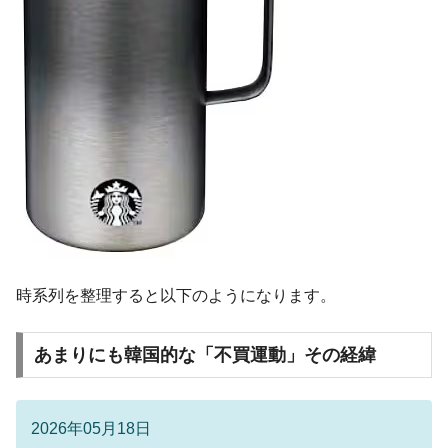
に韓国がいっちょがみしたのでは。
韓国政府『BYD』車への補助金を全廃 ⇒ 実
『Money1』
は韓国で『BYD』車は売れている。6カ月で対前年同期比
1.9倍！
在韓米国大使スティールが着韓！⇒ さっそ
『Money1』
く空港に詰めかけ「出て行け！」「極右勢力」のプラカー
ドを掲げる「在韓反米勢力」
韓国政府「2035年までに18.4GW規模のAIデ
『Money1』
ータセンター整備」⇒ だから無理だってば。
JPモルガン「韓国レバレッジETFの清算は
『Money1』
ほぼ終わった」
時系列を整理すると以下のようになります。
韓国『国民年金公団』株価暴落で200兆蒸
『Money1』
発。
あまりにも韓国的な「不買運動」その経緯
韓国政府「ニセＫ-ブランドを通報しようキ
『Money1』
ャンペーン」⇒ あの名物教授も登場！
韓国「橋が落ちました」⇒ 耐久性「なさす
『Money1』
2026年05月18日
ぎ」では。