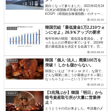
面白くなって参りました。2021年02月24
日(水)の韓国株式市場が締まり、
KOSPI（韓国総合株価指数）のチャート
は以下のようになりました（チャートは
2021.02.24
『Investing.com』より引用）。本日は長
い陰線になり、KOSPIは大きくダウン...
韓国労組「最低賃金1万2,210ウォ
トピック
ンにせよ」26.9％アップの要求
毎年恒例の韓国「最低賃金委員会」。す
ったもんだの季節が来ています。2024年
度の最低賃金を決定する会議です。労組
からの「あの委員を外せ」要求によって
2023.06.23
第1回会議が流れるというアクシデントが
ありましたが、〆切の迫る中、第1回目の
韓国「個人･法人」廃業100万を
韓国経済
労働者側の金額提...
突破！ しかも儲からない。
韓国といえば「チキン or ダイ」な国で、
どんな職業に就こうが最後はチキン屋に
なっちゃうよ――というフローチャート
があります。韓国は自営業者の割合が高
2025.09.11
い国ですが、自営業者が食べていくのが
大変な国でもあります。2024年の個人・
【3兆飛ぶか】韓国「明日」から
韓国経済
法人廃業届出事...
暗号資産取引所が大量に営業停
止！
とうとうその日が来ました。申請書の〆