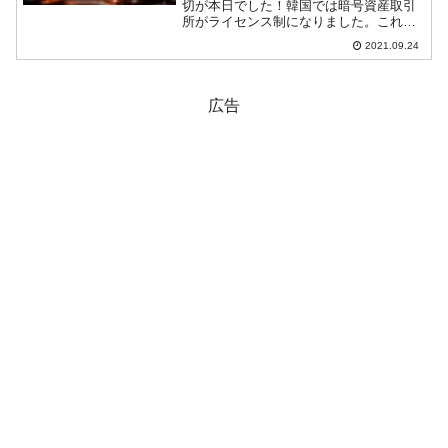
切が本日でした！韓国では暗号資産取引
所がライセンス制になりました。これ
は、「特定金融取引情報の報告および利
2021.09.24
用などに関する法律」による規制です。
金融当局に申請を行って認可されなけれ
ば、2021年09月25日...
広告