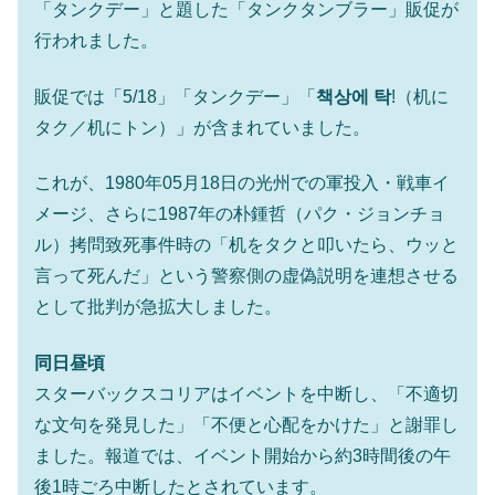
「タンクデー」と題した「タンクタンブラー」販促が
韓国鉄鋼最大手『POSCO』ズブズブ沈む。
『Money1』
行われました。
営業利益80.2％も減少
米国下院「韓国の公務員個人をターゲット
『Money1』
販促では「5/18」「タンクデー」「
책상에 탁
!（机に
にぶん殴る法案」提出！⇒ クーパン問題は合衆国企業に対
タク／机にトン）」が含まれていました。
する差別。許してはおかぬ
韓国ボンクラ政策室長･金容範、株価暴落に
『Money1』
これが、1980年05月18日の光州での軍投入・戦車イ
他人事のような発言。
メージ、さらに1987年の朴鍾哲（パク・ジョンチョ
韓国半導体『SKハイニックス』2026年2Qの
『Money1』
ル）拷問致死事件時の「机をタクと叩いたら、ウッと
業績「史上最高益」当期純利益は前年同期比13.4倍に。
言って死んだ」という警察側の虚偽説明を連想させる
韓国･加徳島新国際空港「またも暗礁」の危
『Money1』
として批判が急拡大しました。
機 ⇒ 10.7兆では損が出るからできない。
【速報】韓国株式市場の暴落・本日07月29
『Money1』
同日昼頃
日(水)もサイドカー・サーキットブレイカーの二段コンボ
スターバックスコリアはイベントを中断し、「不適切
発動！
な文句を発見した」「不便と心配をかけた」と謝罪し
IT産業は人を雇用する効果は低い。全産業の
『Money1』
ました。報道では、イベント開始から約3時間後の午
半分未満しか雇用を生まない
後1時ごろ中断したとされています。