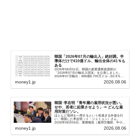
韓国「2026年07月の輸出入」絶好調。半
導体だけで410億ドル、輸出全体の41％も
ある
2026年08月01日、韓国の産業通商資源部が
「2026年07月の輸出入現況」を公表しました。
2026年07月輸出：988億8,700万ドル（62.8％）
輸入：685億6,300万ドル（26.5％）貿易収支：
money1.jp
2026.08.06
303億2,400万ドル2026...
韓国･李在明「青年層の雇用状況が悪い。
せや、若者に起業させよう」⇒ どんな雇
用対策だソレ。
ほとんど地球を一周するという長過ぎる外遊を行
い、帰国した李在明（イ・ジェミョン）さん。
2026年08月04日、業務報告（雇用労働部、中小ベ
ンチャー企業部、公正取引委員会）を主催。この席
money1.jp
2026.08.06
上、韓国大統領に成りおおせた李在明（イ・ジェミ
ョン）さん...