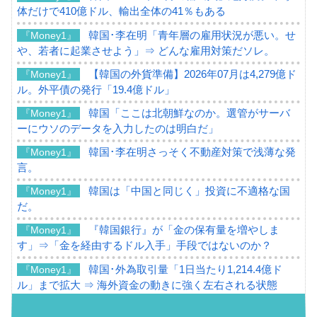
体だけで410億ドル、輸出全体の41％もある
韓国･李在明「青年層の雇用状況が悪い。せ
『Money1』
や、若者に起業させよう」⇒ どんな雇用対策だソレ。
【韓国の外貨準備】2026年07月は4,279億ド
『Money1』
ル。外平債の発行「19.4億ドル」
韓国「ここは北朝鮮なのか。選管がサーバ
『Money1』
ーにウソのデータを入力したのは明白だ」
韓国･李在明さっそく不動産対策で浅薄な発
『Money1』
言。
韓国は「中国と同じく」投資に不適格な国
『Money1』
だ。
『韓国銀行』が「金の保有量を増やしま
『Money1』
す」⇒「金を経由するドル入手」手段ではないのか？
韓国･外為取引量「1日当たり1,214.4億ド
『Money1』
ル」まで拡大 ⇒ 海外資金の動きに強く左右される状態
韓国･帰ってきた李在明。李在明を支持しな
『Money1』