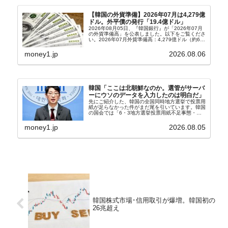
【韓国の外貨準備】2026年07月は4,279億
ドル。外平債の発行「19.4億ドル」
2026年08月05日、『韓国銀行』が「2026年07月
の外貨準備高」を公表しました。以下をご覧くださ
い。2026年07月外貨準備高：4,279億ドル（約67
兆4,456億円）※前月比：+6億ドル＜＜内訳＞＞
⇒Securities：3,80...
money1.jp
2026.08.06
韓国「ここは北朝鮮なのか。選管がサーバ
ーにウソのデータを入力したのは明白だ」
先にご紹介した、韓国の全国同時地方選挙で投票用
紙が足らなかった件がまだ尾を引いています。韓国
の国会では「6・3地方選挙投票用紙不足事態・国
政調査特別委員会」が設けられ、調査を続けていま
す。『国民の力』の朱晋佑（チュ・ジヌ）議員はそ
money1.jp
2026.08.05
の委員の一...
韓国株式市場･信用取引が爆増。韓国初の
26兆超え