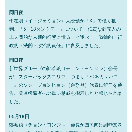
韓国「株式市場が賭博場のように変質した
『Money1』
のは政界の責任だ」
同日夜
韓国「2026年1Q 資金循環統計」面白い結果
『Money1』
李在明（イ・ジェミョン）大統領が『X』で強く批
に。
判。「5・18タンクデー」について「低質な商売人の
韓国化学企業最大手『ロッテケミカル』純
『Money1』
非人間的な末期的行態に憤る」と述べ、「道徳的・行
借入金が約8兆。信用格付け「ネガティブ」にダウン
政的・
法的
・政治的責任」に言及しました。
韓国株式市場･暗黒の火曜日。サーキットブ
『Money1』
レイカーも発動！ 半導体2銘柄の暴落
同日夜
韓国･カードローン金利「15％」突破！
『Money1』
新世界グループの鄭溶鎮（チョン・ヨンジン）会長
日本の誇る海洋資源調査船『白嶺』は先進技術の
Fact1
が、スターバックスコリア、つまり『SCKカンパニ
塊！
ー』のソン・ジョンヒョン（손정현）代表に解任を通
夏の甲子園、優勝校を最も多く輩出している都道
Fact1
告。関連役職者への重い懲戒も指示したと報じられま
府県とは？
した。
今話題の「楽天ライオンズ」とは？
Fact1
05月19日
奇跡の毛色「白毛馬」とは？
Fact1
鄭溶鎮（チョン・ヨンジン）会長が国民向け謝罪文を
全て勝つといくら？ 競馬GI競走で勝利騎手がもら
Fact1