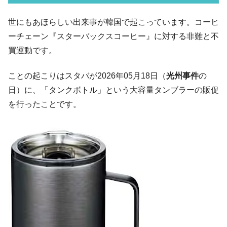
い「50.5％」に上昇
韓国大統領府ボンクラ政策室長が告発され
世にもあほらしい出来事が韓国で起こっています。コーヒ
『Money1』
た ⇒ 国家が行った恐るべき株価操作であり、空前の国政壟
ーチェーン『スターバックスコーヒー』に対する非難と不
断
買運動です。
韓国･警察職員が「丸刈りになって抗議活
『Money1』
動」
ことの起こりはスタバが2026年05月18日（
光州事件
の
中国だけが鉄鋼輸出を異常増加させる ⇒ 中
『Money1』
日）に、「タンクボトル」という大容量タンブラーの販促
国の過剰生産が世界を蝕む。
を行ったことです。
韓国製造業「半導体絶好調」のウラで他業
『Money1』
種は全般的「不調」⇒ PSIが示す現況は決して良くない。
【米韓激突案件】韓国消費者院が『クーパ
『Money1』
ン』1人当たり賠償10万ウォンを認定 ⇒ 総額3兆7,000億
韓国で猛暑。南東部では干ばつ
『Money1』
韓国型イージス搭載の次世代駆逐艦
『Money1』
「KDDX」1番艦、2032年竣工と公示
【対日本円】ウォン安が急進！ 日米の協調
『Money1』