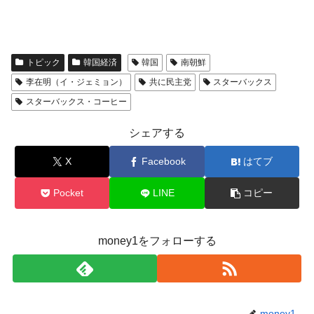
トピック
韓国経済
韓国
南朝鮮
李在明（イ・ジェミョン）
共に民主党
スターバックス
スターバックス・コーヒー
シェアする
X
Facebook
はてブ
Pocket
LINE
コピー
money1をフォローする
money1