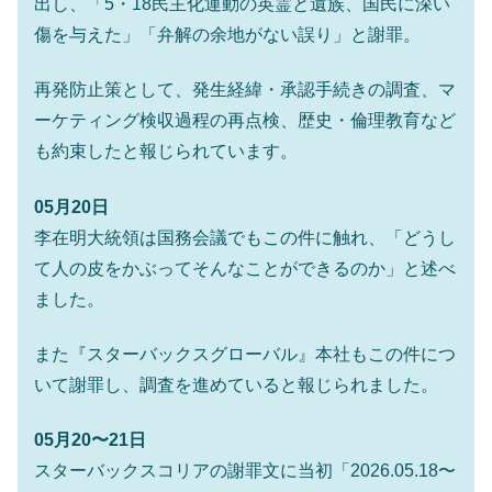
出し、「5・18民主化運動の英霊と遺族、国民に深い
える賞金とは？
傷を与えた」「弁解の余地がない誤り」と謝罪。
平成仮面ライダーの意外すぎるモチーフとは？
Fact1
発表から2日で大崩壊、鳴かず飛ばずに終わりそう
Fact1
再発防止策として、発生経緯・承認手続きの調査、マ
なスーパーリーグとは？
ーケティング検収過程の再点検、歴史・倫理教育など
日本人マスターズ挑戦の歴史。松山以前に最高位
Fact1
も約束したと報じられています。
だった選手とは？
甲子園通算本塁打、最多の清原に次いで多く打っ
Fact1
05月20日
ている意外な選手とは？
李在明大統領は国務会議でもこの件に触れ、「どうし
セレクトセールの高額取引馬が稼いだ金額とは？
Fact1
て人の皮をかぶってそんなことができるのか」と述べ
ました。
また『スターバックスグローバル』本社もこの件につ
いて謝罪し、調査を進めていると報じられました。
05月20〜21日
スターバックスコリアの謝罪文に当初「2026.05.18〜