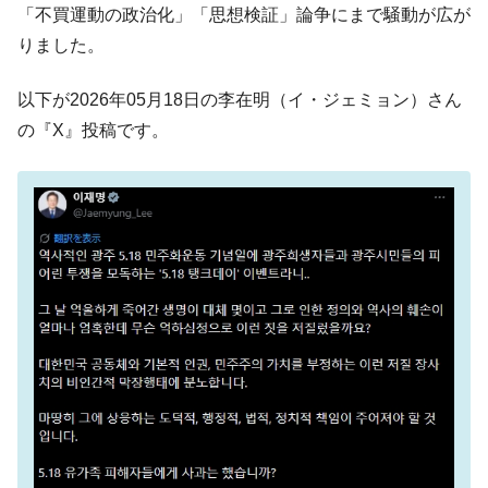
「不買運動の政治化」「思想検証」論争にまで騒動が広が
りました。
以下が2026年05月18日の李在明（イ・ジェミョン）さん
の『X』投稿です。